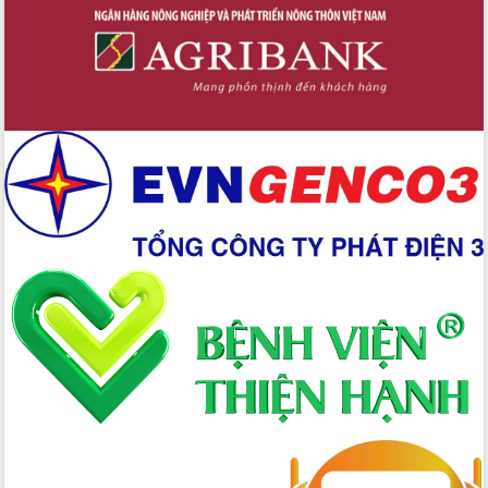
Định vị cà phê Việt Nam như một “di
sản sống” trong dòng chảy toàn cầu
Xây dựng nông thôn mới: Nâng cao đời
sống người dân từ những mô hình thiết
thực
Quyết liệt tháo gỡ vướng mắc, đẩy
nhanh tiến độ các dự án trọng điểm
trong Khu kinh tế Nam Phú Yên
Hòn Yến phát triển du lịch gắn với bảo
tồn biển
Lấy ý kiến điều chỉnh Quy hoạch tỉnh
Đắk Lắk thời kỳ 2021-2030, tầm nhìn
đến năm 2050
Phát động chiến dịch 30 ngày đêm
giải phóng mặt bằng Tuyến đường bộ
ven biển
Đắk Lắk nỗ lực thúc đẩy tăng trưởng
kinh tế từ 10% trở lên trong Quý
II/2026
Đắk Lắk ký kết thỏa thuận hợp tác về
chuyển đổi số giai đoạn 2026 – 2030