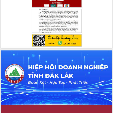
UBND tỉnh họp báo định kỳ tháng 4
năm 2026
Hội thảo khoa học “Giải pháp thúc đẩy
phát triển nền kinh tế xanh tại tỉnh
Đắk Lắk”
Tăng cường giám sát, đôn đốc thực
hiện nhiệm vụ quản lý tài sản công
hàng tuần
Tháo gỡ những vướng mắc, đẩy mạnh
công tác cải cách thủ tục hành chính
tại Trung tâm Phục vụ hành chính
công tỉnh
Đắk Lắk: Tôn vinh 46 giải pháp tại Hội
thi Sáng tạo Kỹ thuật 2024 - 2025
Đắk Lắk rà soát, điều chỉnh Đề án 190
về phát triển nuôi trồng thủy sản
Phó Chủ tịch UBND tỉnh Đắk Lắk
Trương Công Thái kiểm tra thực địa
Dự án cao tốc Khánh Hòa - Buôn Ma
Thuột