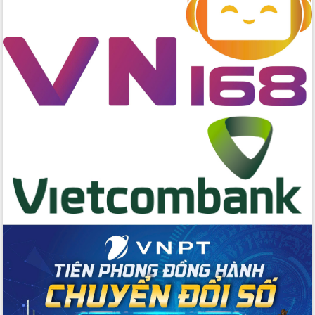
với Tập đoàn Bưu chính Viễn thông
Việt Nam
Thứ trưởng Bộ Y tế làm việc với tỉnh
Đắk Lắk về phát triển nhân lực y tế
cho trạm y tế cấp xã
Du lịch Đắk Lắk nâng tầm trải nghiệm
du khách thông qua Hệ thống cơ sở dữ
liệu và Bản đồ số
Tập huấn ứng dụng trí tuệ nhân tạo (AI)
trong thương mại điện tử năm 2026
Đoàn đại biểu Quốc hội tỉnh Đắk Lắk
trao đổi thông tin trước Kỳ họp thứ
nhất, Quốc hội khóa XVI
Quyết liệt cải cách hành chính, khơi
thông nguồn lực phát triển
Nâng cao hiệu lực, hiệu quả HĐND
tỉnh thông qua hiện đại hóa hành chính
Xã Ea Phê gắn cải cách hành chính với
chuyển đổi số
Phó Chủ tịch Thường trực UBND tỉnh