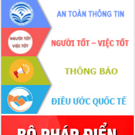
sầu riêng tại Đắk Lắk
Trình diễn nghệ thuật chế biến các
món ăn từ sầu riêng
Đắk Lắk công bố Quy hoạch và xúc
tiến đầu tư tỉnh
Ngành cá ngừ Đắk Lắk chủ động thích
ứng để giữ vững thị trường xuất khẩu
Diễn đàn Kinh tế tư nhân Việt Nam đột
phá cơ chế - Hợp tác công tư
Đề án 06 tạo bước ngoặt đột phá trong
cải cách hành chính tỉnh Đắk Lắk
Kết nối tour, đẩy mạnh chuyển đổi số
để phát triển du lịch Đắk Lắk
Khởi động Dự án Đầu tư xây dựng hạ
tầng kỹ thuật Cụm công nghiệp Tân
Tiến
Gặp mặt các cơ quan báo chí nhân Kỷ
niệm 101 năm Ngày Báo chí Cách
mạng Việt Nam
Đắk Lắk sơ kết 4 năm triển khai thực