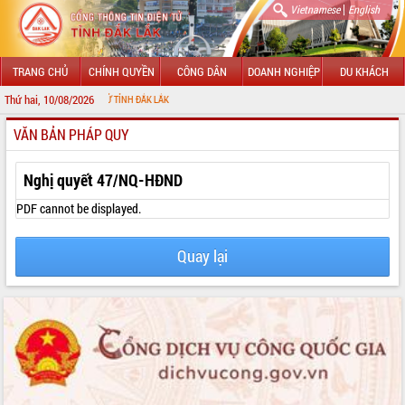
|
Vietnamese
English
TRANG CHỦ
CHÍNH QUYỀN
CÔNG DÂN
DOANH NGHIỆP
DU KHÁCH
Thứ hai, 10/08/2026
G TIN ĐIỆN TỬ TỈNH ĐẮK LẮK
VĂN BẢN PHÁP QUY
GIỚI THIỆU
LÃNH ĐẠO UBND TỈNH
Nghị quyết 47/NQ-HĐND
TIN TỨC SỰ KIỆN
PDF cannot be displayed.
SỞ, BAN, NGÀNH
Quay lại
UBND CÁC XÃ, PHƯỜNG
THÔNG TIN CHỈ ĐẠO ĐIỀU HÀNH
HỆ THỐNG VĂN BẢN
VĂN BẢN HĐND TỈNH