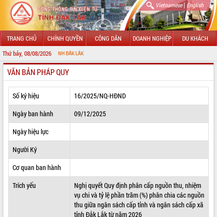
|
Vietnamese
English
TRANG CHỦ
CHÍNH QUYỀN
CÔNG DÂN
DOANH NGHIỆP
DU KHÁCH
Thứ bảy, 08/08/2026
CHÀ
VĂN BẢN PHÁP QUY
GIỚI THIỆU
LÃNH ĐẠO UBND TỈNH
Số ký hiệu
16/2025/NQ-HĐND
TIN TỨC SỰ KIỆN
Ngày ban hành
09/12/2025
SỞ, BAN, NGÀNH
Ngày hiệu lực
Người Ký
UBND CÁC XÃ, PHƯỜNG
Cơ quan ban hành
THÔNG TIN CHỈ ĐẠO ĐIỀU HÀNH
Trích yếu
Nghị quyết Quy định phân cấp nguồn thu, nhiệm
HỆ THỐNG VĂN BẢN
vụ chi và tỷ lệ phần trăm (%) phân chia các nguồn
thu giữa ngân sách cấp tỉnh và ngân sách cấp xã
VĂN BẢN HĐND TỈNH
tỉnh Đắk Lắk từ năm 2026