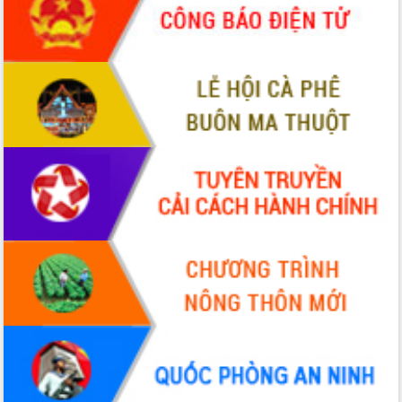
món ăn từ sầu riêng
Đắk Lắk công bố Quy hoạch và xúc
tiến đầu tư tỉnh
Ngành cá ngừ Đắk Lắk chủ động thích
ứng để giữ vững thị trường xuất khẩu
Diễn đàn Kinh tế tư nhân Việt Nam đột
phá cơ chế - Hợp tác công tư
Đề án 06 tạo bước ngoặt đột phá trong
cải cách hành chính tỉnh Đắk Lắk
Kết nối tour, đẩy mạnh chuyển đổi số
để phát triển du lịch Đắk Lắk
Khởi động Dự án Đầu tư xây dựng hạ
tầng kỹ thuật Cụm công nghiệp Tân
Tiến
Gặp mặt các cơ quan báo chí nhân Kỷ
niệm 101 năm Ngày Báo chí Cách
mạng Việt Nam
Đắk Lắk sơ kết 4 năm triển khai thực
hiện Đề án 06 của Chính phủ
Họp báo thông tin về Hội nghị Công bố