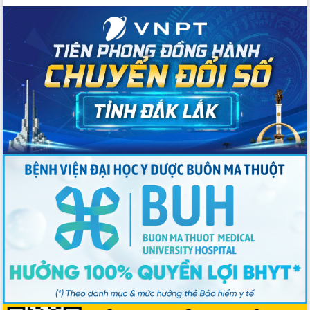
Bầu cử Quốc hội và HĐND: Cử tri Đắk
Lắk gửi gắm niềm tin, kỳ vọng vào lá
phiếu
Đắk Lắk sẵn sàng các điều kiện cho
Ngày hội bầu cử đại biểu Quốc hội
khóa XVI và HĐND các cấp nhiệm kỳ
2026-2031
Đảm bảo cuộc bầu cử đại biểu Quốc
hội và đại biểu HĐND các cấp diễn ra
an toàn, hiệu quả, đúng quy định
Thủ tướng Chính phủ Phạm Minh Chính
kiểm tra, chỉ đạo hoàn thành các dự
án cao tốc và thăm khu tái định cư tại
Đắk Lắk
Sôi nổi Hội đua ngựa truyền thống Gò
Thì Thùng mừng Xuân Bính Ngọ 2026
Lãnh đạo tỉnh dâng hương tưởng niệm
tại Đập Đồng Cam đầu Xuân Bính Ngọ
Ngành nông nghiệp phấn đấu tăng
trưởng đạt 5,86% trong năm 2026
UBND tỉnh Đắk Lắk triển khai công tác