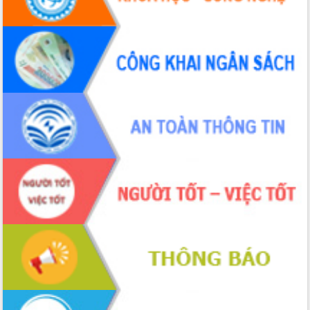
Hội thảo khoa học “Giải pháp thúc đẩy
phát triển nền kinh tế xanh tại tỉnh
Đắk Lắk”
Tăng cường giám sát, đôn đốc thực
hiện nhiệm vụ quản lý tài sản công
hàng tuần
Tháo gỡ những vướng mắc, đẩy mạnh
công tác cải cách thủ tục hành chính
tại Trung tâm Phục vụ hành chính
công tỉnh
Đắk Lắk: Tôn vinh 46 giải pháp tại Hội
thi Sáng tạo Kỹ thuật 2024 - 2025
Đắk Lắk rà soát, điều chỉnh Đề án 190
về phát triển nuôi trồng thủy sản
Phó Chủ tịch UBND tỉnh Đắk Lắk
Trương Công Thái kiểm tra thực địa
Dự án cao tốc Khánh Hòa - Buôn Ma
Thuột
Định vị cà phê Việt Nam như một “di
sản sống” trong dòng chảy toàn cầu