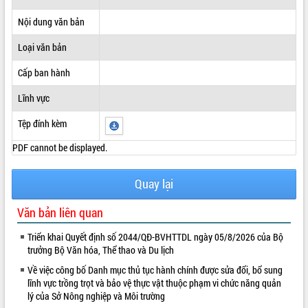
ĐIỂM TIN VĂN BẢN
Nội dung văn bản
Loại văn bản
QUY HOẠCH - KẾ HOẠCH
Cấp ban hành
Lĩnh vực
Tệp đính kèm
PDF cannot be displayed.
Quay lại
Văn bản liên quan
Triển khai Quyết định số 2044/QĐ-BVHTTDL ngày 05/8/2026 của Bộ
trưởng Bộ Văn hóa, Thể thao và Du lịch
Về việc công bố Danh mục thủ tục hành chính được sửa đổi, bổ sung
lĩnh vực trồng trọt và bảo vệ thực vật thuộc phạm vi chức năng quản
lý của Sở Nông nghiệp và Môi trường