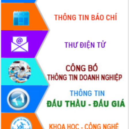
Quy hoạch và Xúc tiến đầu tư tỉnh Đắk
Lắk
Khơi thông điểm nghẽn, đẩy nhanh
giải ngân vốn khắc phục thiên tai
HĐND tỉnh thông qua điều chỉnh Quy
hoạch tỉnh thời kỳ 2021-2030
Hội thảo góp ý hồ sơ điều chỉnh quy
hoạch tỉnh Đắk Lắk thời kỳ 2021-2030,
tầm nhìn đến năm 2050
Nâng cao hiệu quả hoạt động của các
doanh nghiệp nhà nước
Hội nghị triển khai kết nối mạng
truyền số liệu chuyên dùng phục vụ cơ
quan Đảng, Nhà nước
Lễ phát động chuỗi hoạt động chung
tay làm sạch môi trường
Xã Ea Kar bước chuyển mình trong
công tác cải cách hành chính mô hình
mới
UBND tỉnh họp báo định kỳ tháng 4
năm 2026