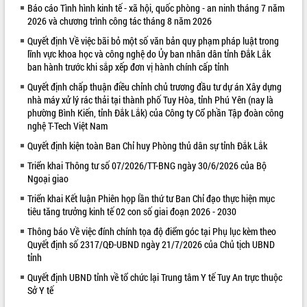
Báo cáo Tình hình kinh tế - xã hội, quốc phòng - an ninh tháng 7 năm
VIDEO
2026 và chương trình công tác tháng 8 năm 2026
Quyết định Về việc bãi bỏ một số văn bản quy phạm pháp luật trong
lĩnh vực khoa học và công nghệ do Ủy ban nhân dân tỉnh Đắk Lắk
ban hành trước khi sắp xếp đơn vị hành chính cấp tỉnh
Quyết định chấp thuận điều chỉnh chủ trương đầu tư dự án Xây dựng
nhà máy xử lý rác thải tại thành phố Tuy Hòa, tỉnh Phú Yên (nay là
phường Bình Kiến, tỉnh Đắk Lắk) của Công ty Cổ phần Tập đoàn công
nghệ T-Tech Việt Nam
Quyết định kiện toàn Ban Chỉ huy Phòng thủ dân sự tỉnh Đắk Lắk
Khám bệnh, cấp phát thuốc miễn phí
Triển khai Thông tư số 07/2026/TT-BNG ngày 30/6/2026 của Bộ
và tặng quà người dân xã Cư Pui
Ngoại giao
Hội nghị UBND tỉnh Đắk Lắk thường kỳ
Triển khai Kết luận Phiên họp lần thứ tư Ban Chỉ đạo thực hiện mục
tháng 7/2026
tiêu tăng trưởng kinh tế 02 con số giai đoạn 2026 - 2030
Lễ truy tặng danh hiệu “Bà Mẹ Việt
Nam Anh hùng” và trao Huân chương
Thông báo Về việc đính chính tọa độ điểm góc tại Phụ lục kèm theo
Lao động
Quyết định số 2317/QĐ-UBND ngày 21/7/2026 của Chủ tịch UBND
tỉnh
ALBUM ẢNH
UBND tỉnh Đắk Lắk triển khai nhiệm
vụ 6 tháng cuối năm 2026
Quyết định UBND tỉnh về tổ chức lại Trung tâm Y tế Tuy An trực thuộc
Sở Y tế
Kỳ họp thứ Hai, Hội đồng nhân dân
tỉnh khóa XI quyết nghị nhiều nội dung