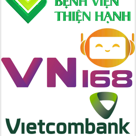
cấp xã
Đắk Lắk phát động hưởng ứng Ngày
Quyền của người tiêu dùng Việt Nam
2026
Đẩy mạnh cải cách hành chính, quyết
tâm đạt được mục tiêu tăng trưởng
hai con số trong năm 2026
Tổ chức trang trọng Lễ hội Đền thờ
Lương Văn Chánh năm 2026
Phó Bí thư Tỉnh ủy Đắk Lắk Đỗ Hữu
Huy giữ chức Bí thư Đảng ủy Ủy Ban
Nhân dân tỉnh
Bệnh án điện tử thúc đẩy chuyển đổi
số y tế tại Đắk Lắk
Chuyển đổi số thư viện: Mở rộng
không gian tri thức trong thời đại số
Đánh giá, rút kinh nghiệm công tác tổ
chức diễn tập trước ngày bầu cử
Chương trình “Gặp gỡ hữu nghị –
Friendship Meeting New Year 2026”