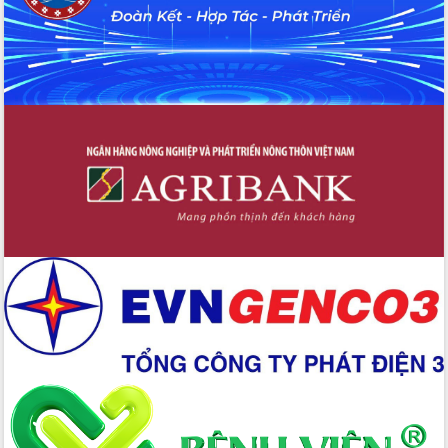
Xây dựng nền hành chính số đồng
hành cùng nông dân dân, doanh nghiệp
Giai đoạn 2026-2030, Đắk Lắk phấn
đấu có 77% xã đạt chuẩn nông thôn
mới
Chuyển đổi số 'mở đường' cho nông
nghiệp Đắk Lắk tăng trưởng bứt phá
Triển khai đồng bộ đo đạc, lập hồ sơ
địa chính, hoàn thiện cơ sở dữ liệu đất
đai
Ứng dụng sinh trắc học - Bước tiến
trong hành trình chuyển đổi số tại Đắk
Lắk
Đắk Lắk nâng cao hiệu quả công tác
Đảng từ Sổ tay đảng viên điện tử
Đắk Lắk đẩy mạnh nuôi biển công
nghệ, hướng tới phát triển thủy sản
bền vững
Tập huấn nâng cao năng lực triển khai
chuyển đổi số cho cán bộ, công chức