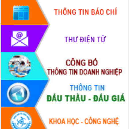
Hội thảo góp ý hồ sơ điều chỉnh quy
hoạch tỉnh Đắk Lắk thời kỳ 2021-2030,
tầm nhìn đến năm 2050
Nâng cao hiệu quả hoạt động của các
doanh nghiệp nhà nước
Hội nghị triển khai kết nối mạng
truyền số liệu chuyên dùng phục vụ cơ
quan Đảng, Nhà nước
Lễ phát động chuỗi hoạt động chung
tay làm sạch môi trường
Xã Ea Kar bước chuyển mình trong
công tác cải cách hành chính mô hình
mới
UBND tỉnh họp báo định kỳ tháng 4
năm 2026
Hội thảo khoa học “Giải pháp thúc đẩy
phát triển nền kinh tế xanh tại tỉnh
Đắk Lắk”
Tăng cường giám sát, đôn đốc thực
hiện nhiệm vụ quản lý tài sản công
hàng tuần