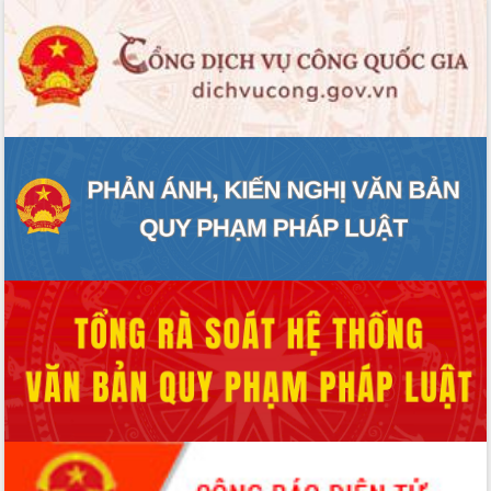
phát triển mới
Thường trực HĐND tỉnh Đắk Lắk gặp
mặt Đoàn chuyên gia y tế TP. Hồ Chí
Minh
Lễ truy điệu và an táng hài cốt liệt sĩ
tại Nghĩa trang Liệt sĩ xã Sơn Hòa
Bàn giải pháp tháo gỡ khó khăn trong
xuất khẩu sầu riêng và triển khai quy
định EUDR
Thứ trưởng Bộ Nông nghiệp và Môi
trường Nguyễn Hoàng Hiệp khảo sát
vùng trồng và doanh nghiệp đóng gói
sầu riêng tại Đắk Lắk
Trình diễn nghệ thuật chế biến các
món ăn từ sầu riêng
Đắk Lắk công bố Quy hoạch và xúc
tiến đầu tư tỉnh
Ngành cá ngừ Đắk Lắk chủ động thích
ứng để giữ vững thị trường xuất khẩu
Diễn đàn Kinh tế tư nhân Việt Nam đột