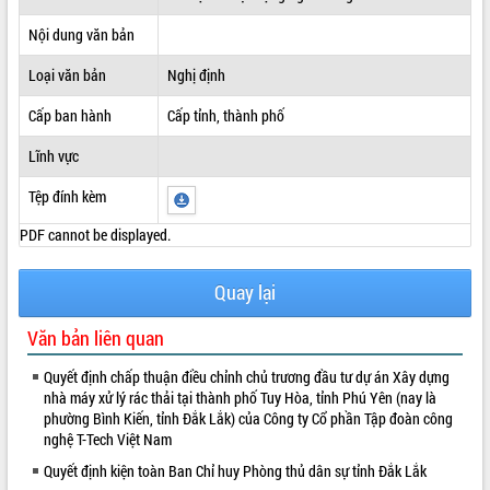
ĐIỂM TIN VĂN BẢN
Nội dung văn bản
Loại văn bản
Nghị định
QUY HOẠCH - KẾ HOẠCH
Cấp ban hành
Cấp tỉnh, thành phố
Lĩnh vực
Tệp đính kèm
PDF cannot be displayed.
Quay lại
Văn bản liên quan
Quyết định chấp thuận điều chỉnh chủ trương đầu tư dự án Xây dựng
nhà máy xử lý rác thải tại thành phố Tuy Hòa, tỉnh Phú Yên (nay là
phường Bình Kiến, tỉnh Đắk Lắk) của Công ty Cổ phần Tập đoàn công
nghệ T-Tech Việt Nam
Quyết định kiện toàn Ban Chỉ huy Phòng thủ dân sự tỉnh Đắk Lắk