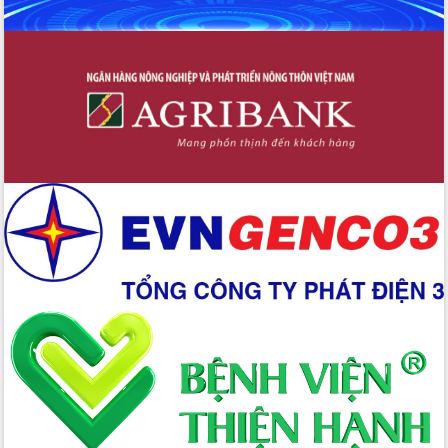
Chuyển đổi số 'mở đường' cho nông
nghiệp Đắk Lắk tăng trưởng bứt phá
Triển khai đồng bộ đo đạc, lập hồ sơ
địa chính, hoàn thiện cơ sở dữ liệu đất
đai
Ứng dụng sinh trắc học - Bước tiến
trong hành trình chuyển đổi số tại Đắk
Lắk
Đắk Lắk nâng cao hiệu quả công tác
Đảng từ Sổ tay đảng viên điện tử
Đắk Lắk đẩy mạnh nuôi biển công
nghệ, hướng tới phát triển thủy sản
bền vững
Tập huấn nâng cao năng lực triển khai
chuyển đổi số cho cán bộ, công chức
cấp xã
Đắk Lắk phát động hưởng ứng Ngày
Quyền của người tiêu dùng Việt Nam
2026
Đẩy mạnh cải cách hành chính, quyết
tâm đạt được mục tiêu tăng trưởng