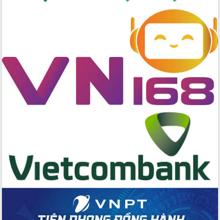
hai con số trong năm 2026
Tổ chức trang trọng Lễ hội Đền thờ
Lương Văn Chánh năm 2026
Phó Bí thư Tỉnh ủy Đắk Lắk Đỗ Hữu
Huy giữ chức Bí thư Đảng ủy Ủy Ban
Nhân dân tỉnh
Bệnh án điện tử thúc đẩy chuyển đổi
số y tế tại Đắk Lắk
Chuyển đổi số thư viện: Mở rộng
không gian tri thức trong thời đại số
Đánh giá, rút kinh nghiệm công tác tổ
chức diễn tập trước ngày bầu cử
Chương trình “Gặp gỡ hữu nghị –
Friendship Meeting New Year 2026”
Bầu cử Quốc hội và HĐND: Cử tri Đắk
Lắk gửi gắm niềm tin, kỳ vọng vào lá
phiếu
Đắk Lắk sẵn sàng các điều kiện cho
Ngày hội bầu cử đại biểu Quốc hội
khóa XVI và HĐND các cấp nhiệm kỳ