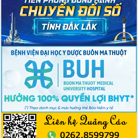
2026-2031
Đảm bảo cuộc bầu cử đại biểu Quốc
hội và đại biểu HĐND các cấp diễn ra
an toàn, hiệu quả, đúng quy định
Thủ tướng Chính phủ Phạm Minh Chính
kiểm tra, chỉ đạo hoàn thành các dự
án cao tốc và thăm khu tái định cư tại
Đắk Lắk
Sôi nổi Hội đua ngựa truyền thống Gò
Thì Thùng mừng Xuân Bính Ngọ 2026
Lãnh đạo tỉnh dâng hương tưởng niệm
tại Đập Đồng Cam đầu Xuân Bính Ngọ
Ngành nông nghiệp phấn đấu tăng
trưởng đạt 5,86% trong năm 2026
UBND tỉnh Đắk Lắk triển khai công tác
quốc phòng, quân sự địa phương năm
2026
Đắk Lắk tập trung toàn lực khắc phục
tồn tại IUU, sẵn sàng làm việc với
Đoàn thanh tra EC
Chủ tịch UBND tỉnh Tạ Anh Tuấn thăm,