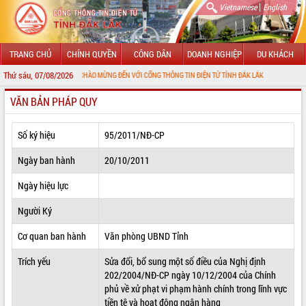
|
Vietnamese
English
TRANG CHỦ
CHÍNH QUYỀN
CÔNG DÂN
DOANH NGHIỆP
DU KHÁCH
Thứ sáu, 07/08/2026
CHÀO MỪNG ĐẾN VỚI CỔNG THÔNG TIN ĐIỆN TỬ TỈNH ĐẮK LẮK
VĂN BẢN PHÁP QUY
GIỚI THIỆU
LÃNH ĐẠO UBND TỈNH
Số ký hiệu
95/2011/NĐ-CP
TIN TỨC SỰ KIỆN
Ngày ban hành
20/10/2011
SỞ, BAN, NGÀNH
Ngày hiệu lực
Người Ký
UBND CÁC XÃ, PHƯỜNG
Cơ quan ban hành
Văn phòng UBND Tỉnh
THÔNG TIN CHỈ ĐẠO ĐIỀU HÀNH
Trích yếu
Sửa đổi, bổ sung một số điều của Nghị định
HỆ THỐNG VĂN BẢN
202/2004/NĐ-CP ngày 10/12/2004 của Chính
phủ về xử phạt vi phạm hành chính trong lĩnh vực
VĂN BẢN HĐND TỈNH
tiền tệ và hoạt động ngân hàng