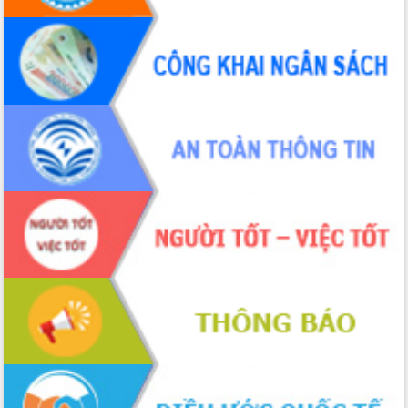
Tháo gỡ những vướng mắc, đẩy mạnh
công tác cải cách thủ tục hành chính
tại Trung tâm Phục vụ hành chính
công tỉnh
Đắk Lắk: Tôn vinh 46 giải pháp tại Hội
thi Sáng tạo Kỹ thuật 2024 - 2025
Đắk Lắk rà soát, điều chỉnh Đề án 190
về phát triển nuôi trồng thủy sản
Phó Chủ tịch UBND tỉnh Đắk Lắk
Trương Công Thái kiểm tra thực địa
Dự án cao tốc Khánh Hòa - Buôn Ma
Thuột
Định vị cà phê Việt Nam như một “di
sản sống” trong dòng chảy toàn cầu
Xây dựng nông thôn mới: Nâng cao đời
sống người dân từ những mô hình thiết
thực
Quyết liệt tháo gỡ vướng mắc, đẩy
nhanh tiến độ các dự án trọng điểm
trong Khu kinh tế Nam Phú Yên