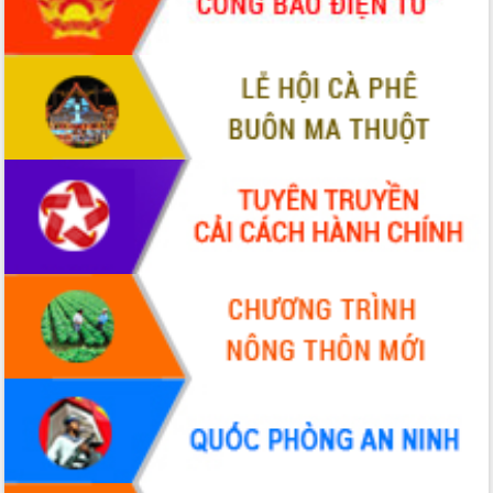
phá cơ chế - Hợp tác công tư
Đề án 06 tạo bước ngoặt đột phá trong
cải cách hành chính tỉnh Đắk Lắk
Kết nối tour, đẩy mạnh chuyển đổi số
để phát triển du lịch Đắk Lắk
Khởi động Dự án Đầu tư xây dựng hạ
tầng kỹ thuật Cụm công nghiệp Tân
Tiến
Gặp mặt các cơ quan báo chí nhân Kỷ
niệm 101 năm Ngày Báo chí Cách
mạng Việt Nam
Đắk Lắk sơ kết 4 năm triển khai thực
hiện Đề án 06 của Chính phủ
Họp báo thông tin về Hội nghị Công bố
Quy hoạch và Xúc tiến đầu tư tỉnh Đắk
Lắk
Khơi thông điểm nghẽn, đẩy nhanh
giải ngân vốn khắc phục thiên tai
HĐND tỉnh thông qua điều chỉnh Quy
hoạch tỉnh thời kỳ 2021-2030