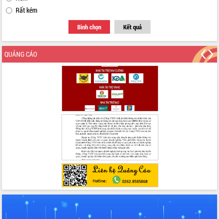
với Tập đoàn Bưu chính Viễn thông
Rất kém
Việt Nam
Bình chọn
Kết quả
Thứ trưởng Bộ Y tế làm việc với tỉnh
Đắk Lắk về phát triển nhân lực y tế
cho trạm y tế cấp xã
QUẢNG CÁO
Du lịch Đắk Lắk nâng tầm trải nghiệm
du khách thông qua Hệ thống cơ sở dữ
liệu và Bản đồ số
Tập huấn ứng dụng trí tuệ nhân tạo (AI)
trong thương mại điện tử năm 2026
Đoàn đại biểu Quốc hội tỉnh Đắk Lắk
trao đổi thông tin trước Kỳ họp thứ
nhất, Quốc hội khóa XVI
Quyết liệt cải cách hành chính, khơi
thông nguồn lực phát triển
Nâng cao hiệu lực, hiệu quả HĐND
tỉnh thông qua hiện đại hóa hành chính
Xã Ea Phê gắn cải cách hành chính với
chuyển đổi số
Phó Chủ tịch Thường trực UBND tỉnh