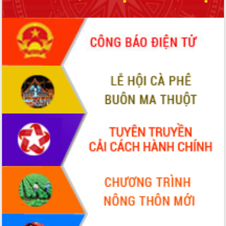
sầu riêng tại Đắk Lắk
Trình diễn nghệ thuật chế biến các
món ăn từ sầu riêng
Đắk Lắk công bố Quy hoạch và xúc
tiến đầu tư tỉnh
Ngành cá ngừ Đắk Lắk chủ động thích
ứng để giữ vững thị trường xuất khẩu
Diễn đàn Kinh tế tư nhân Việt Nam đột
phá cơ chế - Hợp tác công tư
Đề án 06 tạo bước ngoặt đột phá trong
cải cách hành chính tỉnh Đắk Lắk
Kết nối tour, đẩy mạnh chuyển đổi số
để phát triển du lịch Đắk Lắk
Khởi động Dự án Đầu tư xây dựng hạ
tầng kỹ thuật Cụm công nghiệp Tân
Tiến
Gặp mặt các cơ quan báo chí nhân Kỷ
niệm 101 năm Ngày Báo chí Cách
mạng Việt Nam
Đắk Lắk sơ kết 4 năm triển khai thực