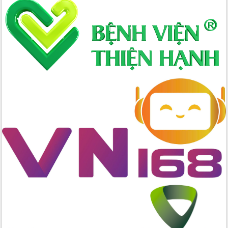
Tập huấn nâng cao năng lực triển khai
chuyển đổi số cho cán bộ, công chức
cấp xã
Đắk Lắk phát động hưởng ứng Ngày
Quyền của người tiêu dùng Việt Nam
2026
Đẩy mạnh cải cách hành chính, quyết
tâm đạt được mục tiêu tăng trưởng
hai con số trong năm 2026
Tổ chức trang trọng Lễ hội Đền thờ
Lương Văn Chánh năm 2026
Phó Bí thư Tỉnh ủy Đắk Lắk Đỗ Hữu
Huy giữ chức Bí thư Đảng ủy Ủy Ban
Nhân dân tỉnh
Bệnh án điện tử thúc đẩy chuyển đổi
số y tế tại Đắk Lắk
Chuyển đổi số thư viện: Mở rộng
không gian tri thức trong thời đại số
Đánh giá, rút kinh nghiệm công tác tổ
chức diễn tập trước ngày bầu cử