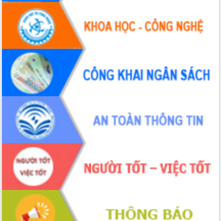
UBND tỉnh họp báo định kỳ tháng 4
năm 2026
Hội thảo khoa học “Giải pháp thúc đẩy
phát triển nền kinh tế xanh tại tỉnh
Đắk Lắk”
Tăng cường giám sát, đôn đốc thực
hiện nhiệm vụ quản lý tài sản công
hàng tuần
Tháo gỡ những vướng mắc, đẩy mạnh
công tác cải cách thủ tục hành chính
tại Trung tâm Phục vụ hành chính
công tỉnh
Đắk Lắk: Tôn vinh 46 giải pháp tại Hội
thi Sáng tạo Kỹ thuật 2024 - 2025
Đắk Lắk rà soát, điều chỉnh Đề án 190
về phát triển nuôi trồng thủy sản
Phó Chủ tịch UBND tỉnh Đắk Lắk
Trương Công Thái kiểm tra thực địa
Dự án cao tốc Khánh Hòa - Buôn Ma
Thuột