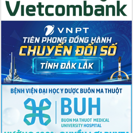
Chương trình “Gặp gỡ hữu nghị –
Friendship Meeting New Year 2026”
Bầu cử Quốc hội và HĐND: Cử tri Đắk
Lắk gửi gắm niềm tin, kỳ vọng vào lá
phiếu
Đắk Lắk sẵn sàng các điều kiện cho
Ngày hội bầu cử đại biểu Quốc hội
khóa XVI và HĐND các cấp nhiệm kỳ
2026-2031
Đảm bảo cuộc bầu cử đại biểu Quốc
hội và đại biểu HĐND các cấp diễn ra
an toàn, hiệu quả, đúng quy định
Thủ tướng Chính phủ Phạm Minh Chính
kiểm tra, chỉ đạo hoàn thành các dự
án cao tốc và thăm khu tái định cư tại
Đắk Lắk
Sôi nổi Hội đua ngựa truyền thống Gò
Thì Thùng mừng Xuân Bính Ngọ 2026
Lãnh đạo tỉnh dâng hương tưởng niệm
tại Đập Đồng Cam đầu Xuân Bính Ngọ
Ngành nông nghiệp phấn đấu tăng