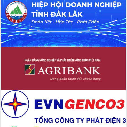
Hồ Thị Nguyên Thảo làm việc tại Trung
tâm Phục vụ hành chính công xã Ea
Phê
Xây dựng nền hành chính số đồng
hành cùng nông dân dân, doanh nghiệp
Giai đoạn 2026-2030, Đắk Lắk phấn
đấu có 77% xã đạt chuẩn nông thôn
mới
Chuyển đổi số 'mở đường' cho nông
nghiệp Đắk Lắk tăng trưởng bứt phá
Triển khai đồng bộ đo đạc, lập hồ sơ
địa chính, hoàn thiện cơ sở dữ liệu đất
đai
Ứng dụng sinh trắc học - Bước tiến
trong hành trình chuyển đổi số tại Đắk
Lắk
Đắk Lắk nâng cao hiệu quả công tác
Đảng từ Sổ tay đảng viên điện tử
Đắk Lắk đẩy mạnh nuôi biển công
nghệ, hướng tới phát triển thủy sản
bền vững