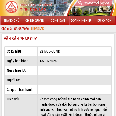
|
Vietnamese
English
TRANG CHỦ
CHÍNH QUYỀN
CÔNG DÂN
DOANH NGHIỆP
DU KHÁCH
Chủ nhật, 09/08/2026
CHÀO
VĂN BẢN PHÁP QUY
GIỚI THIỆU
LÃNH ĐẠO UBND TỈNH
Số ký hiệu
221/QĐ-UBND
TIN TỨC SỰ KIỆN
Ngày ban hành
13/01/2026
SỞ, BAN, NGÀNH
Ngày hiệu lực
Người Ký
UBND CÁC XÃ, PHƯỜNG
Cơ quan ban hành
THÔNG TIN CHỈ ĐẠO ĐIỀU HÀNH
Trích yếu
Về việc công bố thủ tục hành chính mới ban
HỆ THỐNG VĂN BẢN
hành, được sửa đổi, bổ sung và bị bãi bỏ trong
lĩnh vực văn hóa và một số lĩnh vực liên quan đến
VĂN BẢN HĐND TỈNH
hoạt động sản xuất, kinh doanh thuộc phạm vi