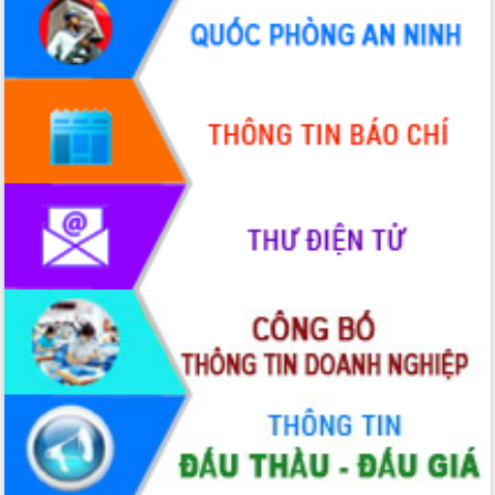
hiện Đề án 06 của Chính phủ
Họp báo thông tin về Hội nghị Công bố
Quy hoạch và Xúc tiến đầu tư tỉnh Đắk
Lắk
Khơi thông điểm nghẽn, đẩy nhanh
giải ngân vốn khắc phục thiên tai
HĐND tỉnh thông qua điều chỉnh Quy
hoạch tỉnh thời kỳ 2021-2030
Hội thảo góp ý hồ sơ điều chỉnh quy
hoạch tỉnh Đắk Lắk thời kỳ 2021-2030,
tầm nhìn đến năm 2050
Nâng cao hiệu quả hoạt động của các
doanh nghiệp nhà nước
Hội nghị triển khai kết nối mạng
truyền số liệu chuyên dùng phục vụ cơ
quan Đảng, Nhà nước
Lễ phát động chuỗi hoạt động chung
tay làm sạch môi trường
Xã Ea Kar bước chuyển mình trong
công tác cải cách hành chính mô hình
mới