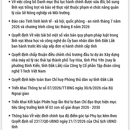
Về việc công bố Danh mục thủ tục hành chính được sửa đổi, bổ sung
lĩnh vực trồng trọt và bảo vệ thực vật thuộc phạm vi chức năng quản
VIDEO
lý của Sở Nông nghiệp và Môi trường
Báo cáo Tình hình kinh tế - xã hội, quốc phòng - an ninh tháng 7 năm
2026 và chương trình công tác tháng 8 năm 2026
Quyết định Về việc bãi bỏ một số văn bản quy phạm pháp luật trong
lĩnh vực khoa học và công nghệ do Ủy ban nhân dân tỉnh Đắk Lắk
ban hành trước khi sắp xếp đơn vị hành chính cấp tỉnh
Quyết định chấp thuận điều chỉnh chủ trương đầu tư dự án Xây dựng
nhà máy xử lý rác thải tại thành phố Tuy Hòa, tỉnh Phú Yên (nay là
phường Bình Kiến, tỉnh Đắk Lắk) của Công ty Cổ phần Tập đoàn công
Trailer Lễ hội Sầu riêng Đắk Lắk năm
nghệ T-Tech Việt Nam
2026
Khám bệnh, cấp phát thuốc miễn phí
Quyết định kiện toàn Ban Chỉ huy Phòng thủ dân sự tỉnh Đắk Lắk
và tặng quà người dân xã Cư Pui
Triển khai Thông tư số 07/2026/TT-BNG ngày 30/6/2026 của Bộ
Hội nghị UBND tỉnh Đắk Lắk thường kỳ
Ngoại giao
tháng 7/2026
Triển khai Kết luận Phiên họp lần thứ tư Ban Chỉ đạo thực hiện mục
Lễ truy tặng danh hiệu “Bà Mẹ Việt
tiêu tăng trưởng kinh tế 02 con số giai đoạn 2026 - 2030
ALBUM ẢNH
Nam Anh hùng” và trao Huân chương
Thông báo Về việc đính chính tọa độ điểm góc tại Phụ lục kèm theo
Lao động
Quyết định số 2317/QĐ-UBND ngày 21/7/2026 của Chủ tịch UBND
UBND tỉnh Đắk Lắk triển khai nhiệm
tỉnh
vụ 6 tháng cuối năm 2026