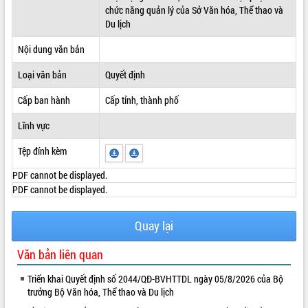
chức năng quản lý của Sở Văn hóa, Thể thao và
ĐIỂM TIN VĂN BẢN
Du lịch
QUY HOẠCH - KẾ HOẠCH
Nội dung văn bản
Loại văn bản
Quyết định
Cấp ban hành
Cấp tỉnh, thành phố
Lĩnh vực
Tệp đính kèm
PDF cannot be displayed.
PDF cannot be displayed.
Quay lại
Văn bản liên quan
Triển khai Quyết định số 2044/QĐ-BVHTTDL ngày 05/8/2026 của Bộ
trưởng Bộ Văn hóa, Thể thao và Du lịch