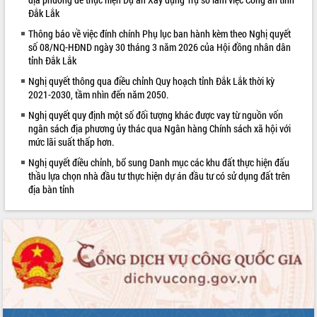
món ăn từ sầu riêng
Đắk Lắk
Đắk Lắk công bố Quy hoạch và xúc
Thông báo về việc đính chính Phụ lục ban hành kèm theo Nghị quyết
tiến đầu tư tỉnh
số 08/NQ-HĐND ngày 30 tháng 3 năm 2026 của Hội đồng nhân dân
Ngành cá ngừ Đắk Lắk chủ động thích
tỉnh Đắk Lắk
ứng để giữ vững thị trường xuất khẩu
Nghị quyết thông qua điều chỉnh Quy hoạch tỉnh Đắk Lắk thời kỳ
Diễn đàn Kinh tế tư nhân Việt Nam đột
2021-2030, tầm nhìn đến năm 2050.
phá cơ chế - Hợp tác công tư
Nghị quyết quy định một số đối tượng khác được vay từ nguồn vốn
Đề án 06 tạo bước ngoặt đột phá trong
ngân sách địa phương ủy thác qua Ngân hàng Chính sách xã hội với
cải cách hành chính tỉnh Đắk Lắk
mức lãi suất thấp hơn.
Kết nối tour, đẩy mạnh chuyển đổi số
Nghị quyết điều chỉnh, bổ sung Danh mục các khu đất thực hiện đấu
để phát triển du lịch Đắk Lắk
thầu lựa chọn nhà đầu tư thực hiện dự án đầu tư có sử dụng đất trên
Khởi động Dự án Đầu tư xây dựng hạ
địa bàn tỉnh
tầng kỹ thuật Cụm công nghiệp Tân
Tiến
Gặp mặt các cơ quan báo chí nhân Kỷ
niệm 101 năm Ngày Báo chí Cách
mạng Việt Nam
Đắk Lắk sơ kết 4 năm triển khai thực
hiện Đề án 06 của Chính phủ
Họp báo thông tin về Hội nghị Công bố