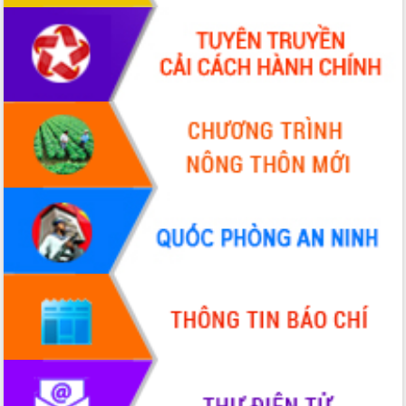
Hội thảo khoa học “Giải pháp thúc đẩy
phát triển nền kinh tế xanh tại tỉnh
Đắk Lắk”
Tăng cường giám sát, đôn đốc thực
hiện nhiệm vụ quản lý tài sản công
hàng tuần
Tháo gỡ những vướng mắc, đẩy mạnh
công tác cải cách thủ tục hành chính
tại Trung tâm Phục vụ hành chính
công tỉnh
Đắk Lắk: Tôn vinh 46 giải pháp tại Hội
thi Sáng tạo Kỹ thuật 2024 - 2025
Đắk Lắk rà soát, điều chỉnh Đề án 190
về phát triển nuôi trồng thủy sản
Phó Chủ tịch UBND tỉnh Đắk Lắk
Trương Công Thái kiểm tra thực địa
Dự án cao tốc Khánh Hòa - Buôn Ma
Thuột
Định vị cà phê Việt Nam như một “di
sản sống” trong dòng chảy toàn cầu