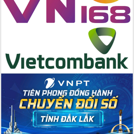
quốc phòng, quân sự địa phương năm
2026
Đắk Lắk tập trung toàn lực khắc phục
tồn tại IUU, sẵn sàng làm việc với
Đoàn thanh tra EC
Chủ tịch UBND tỉnh Tạ Anh Tuấn thăm,
chúc mừng các bệnh viện nhân Ngày
Thầy thuốc Việt Nam
Rộn ràng lễ hội truyền thống Sông
nước Đà Nông lần thứ I năm 2026
Kỳ họp Chuyên đề lần thứ Năm, HĐND
tỉnh Đắk Lắk thông qua các nghị quyết
quan trọng
Thống nhất danh sách giới thiệu ứng
cử đại biểu Quốc hội khoá XVI và đại
biểu HĐND tỉnh Đắk Lắk, nhiệm kỳ
2026-2031
Phát động hai phong trào thi đua quan
trọng trong kỷ nguyên mới
Hội nghị lần thứ tư Ban Chỉ đạo công