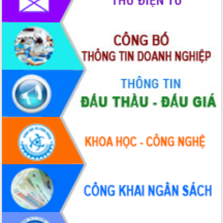
Xây dựng nông thôn mới: Nâng cao đời
sống người dân từ những mô hình thiết
thực
Quyết liệt tháo gỡ vướng mắc, đẩy
nhanh tiến độ các dự án trọng điểm
trong Khu kinh tế Nam Phú Yên
Hòn Yến phát triển du lịch gắn với bảo
tồn biển
Lấy ý kiến điều chỉnh Quy hoạch tỉnh
Đắk Lắk thời kỳ 2021-2030, tầm nhìn
đến năm 2050
Phát động chiến dịch 30 ngày đêm
giải phóng mặt bằng Tuyến đường bộ
ven biển
Đắk Lắk nỗ lực thúc đẩy tăng trưởng
kinh tế từ 10% trở lên trong Quý
II/2026
Đắk Lắk ký kết thỏa thuận hợp tác về
chuyển đổi số giai đoạn 2026 – 2030
với Tập đoàn Bưu chính Viễn thông
Việt Nam