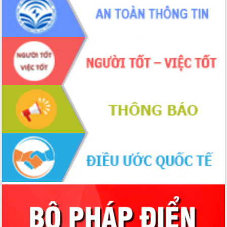
Thứ trưởng Bộ Y tế làm việc với tỉnh
Đắk Lắk về phát triển nhân lực y tế
cho trạm y tế cấp xã
Du lịch Đắk Lắk nâng tầm trải nghiệm
du khách thông qua Hệ thống cơ sở dữ
liệu và Bản đồ số
Tập huấn ứng dụng trí tuệ nhân tạo (AI)
trong thương mại điện tử năm 2026
Đoàn đại biểu Quốc hội tỉnh Đắk Lắk
trao đổi thông tin trước Kỳ họp thứ
nhất, Quốc hội khóa XVI
Quyết liệt cải cách hành chính, khơi
thông nguồn lực phát triển
Nâng cao hiệu lực, hiệu quả HĐND
tỉnh thông qua hiện đại hóa hành chính
Xã Ea Phê gắn cải cách hành chính với
chuyển đổi số
Phó Chủ tịch Thường trực UBND tỉnh
Hồ Thị Nguyên Thảo làm việc tại Trung
tâm Phục vụ hành chính công xã Ea
Phê