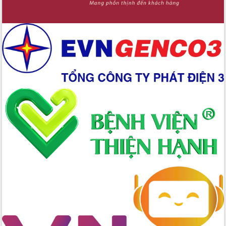
Bầu cử Quốc hội và HĐND: Cử tri Đắk
Lắk gửi gắm niềm tin, kỳ vọng vào lá
phiếu
Đắk Lắk sẵn sàng các điều kiện cho
Ngày hội bầu cử đại biểu Quốc hội
khóa XVI và HĐND các cấp nhiệm kỳ
2026-2031
Đảm bảo cuộc bầu cử đại biểu Quốc
hội và đại biểu HĐND các cấp diễn ra
an toàn, hiệu quả, đúng quy định
Thủ tướng Chính phủ Phạm Minh Chính
kiểm tra, chỉ đạo hoàn thành các dự
án cao tốc và thăm khu tái định cư tại
Đắk Lắk
Sôi nổi Hội đua ngựa truyền thống Gò
Thì Thùng mừng Xuân Bính Ngọ 2026
Lãnh đạo tỉnh dâng hương tưởng niệm
tại Đập Đồng Cam đầu Xuân Bính Ngọ
Ngành nông nghiệp phấn đấu tăng
trưởng đạt 5,86% trong năm 2026
UBND tỉnh Đắk Lắk triển khai công tác