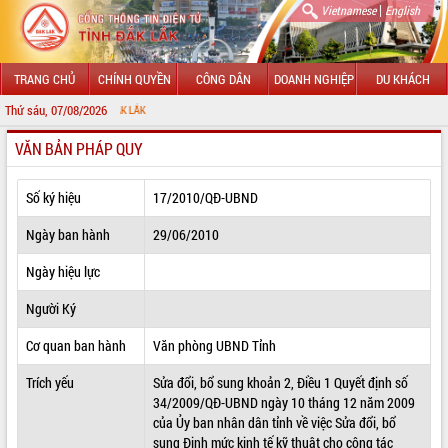
|
Vietnamese
English
TRANG CHỦ
CHÍNH QUYỀN
CÔNG DÂN
DOANH NGHIỆP
DU KHÁCH
Thứ sáu, 07/08/2026
CHÀO MỪNG 
VĂN BẢN PHÁP QUY
GIỚI THIỆU
LÃNH ĐẠO UBND TỈNH
Số ký hiệu
17/2010/QĐ-UBND
TIN TỨC SỰ KIỆN
Ngày ban hành
29/06/2010
SỞ, BAN, NGÀNH
Ngày hiệu lực
Người Ký
UBND CÁC XÃ, PHƯỜNG
Cơ quan ban hành
Văn phòng UBND Tỉnh
THÔNG TIN CHỈ ĐẠO ĐIỀU HÀNH
Trích yếu
Sửa đổi, bổ sung khoản 2, Điều 1 Quyết định số
HỆ THỐNG VĂN BẢN
34/2009/QĐ-UBND ngày 10 tháng 12 năm 2009
của Ủy ban nhân dân tỉnh về việc Sửa đổi, bổ
VĂN BẢN HĐND TỈNH
sung Định mức kinh tế kỹ thuật cho công tác