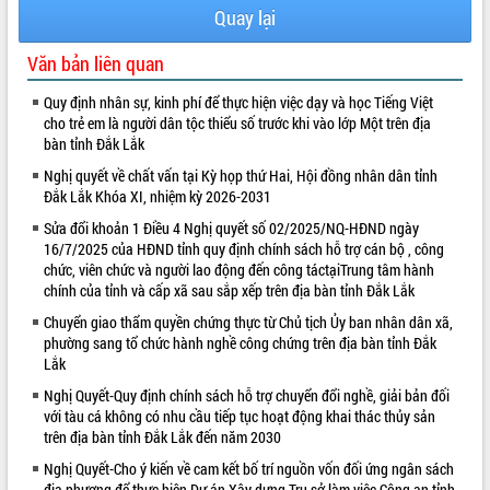
Quay lại
quan trọng
Bí thư Tỉnh ủy Lương Nguyễn Minh
Văn bản liên quan
Triết thăm, tặng quà người có công với
cách mạng
Quy định nhân sự, kinh phí để thực hiện việc dạy và học Tiếng Việt
Rà soát, hoàn thiện hệ thống thiết chế
cho trẻ em là người dân tộc thiểu số trước khi vào lớp Một trên địa
văn hóa, thể thao đáp ứng yêu cầu
LIÊN KẾT WEB
bàn tỉnh Đắk Lắk
phát triển mới
Nghị quyết về chất vấn tại Kỳ họp thứ Hai, Hội đồng nhân dân tỉnh
Thường trực HĐND tỉnh Đắk Lắk gặp
Đắk Lắk Khóa XI, nhiệm kỳ 2026-2031
mặt Đoàn chuyên gia y tế TP. Hồ Chí
Sửa đổi khoản 1 Điều 4 Nghị quyết số 02/2025/NQ-HĐND ngày
Minh
16/7/2025 của HĐND tỉnh quy định chính sách hỗ trợ cán bộ , công
Lễ truy điệu và an táng hài cốt liệt sĩ
chức, viên chức và người lao động đến công táctạiTrung tâm hành
tại Nghĩa trang Liệt sĩ xã Sơn Hòa
chính của tỉnh và cấp xã sau sắp xếp trên địa bàn tỉnh Đắk Lắk
Bàn giải pháp tháo gỡ khó khăn trong
Chuyển giao thẩm quyền chứng thực từ Chủ tịch Ủy ban nhân dân xã,
xuất khẩu sầu riêng và triển khai quy
phường sang tổ chức hành nghề công chứng trên địa bàn tỉnh Đắk
định EUDR
Lắk
Thứ trưởng Bộ Nông nghiệp và Môi
Nghị Quyết-Quy định chính sách hỗ trợ chuyển đổi nghề, giải bản đối
trường Nguyễn Hoàng Hiệp khảo sát
với tàu cá không có nhu cầu tiếp tục hoạt động khai thác thủy sản
vùng trồng và doanh nghiệp đóng gói
trên địa bàn tỉnh Đắk Lắk đến năm 2030
sầu riêng tại Đắk Lắk
Nghị Quyết-Cho ý kiến về cam kết bố trí nguồn vốn đối ứng ngân sách
Trình diễn nghệ thuật chế biến các
địa phương để thực hiện Dự án Xây dựng Trụ sở làm việc Công an tỉnh