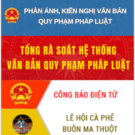
Quy hoạch và Xúc tiến đầu tư tỉnh Đắk
Lắk
Khơi thông điểm nghẽn, đẩy nhanh
giải ngân vốn khắc phục thiên tai
HĐND tỉnh thông qua điều chỉnh Quy
hoạch tỉnh thời kỳ 2021-2030
Hội thảo góp ý hồ sơ điều chỉnh quy
hoạch tỉnh Đắk Lắk thời kỳ 2021-2030,
tầm nhìn đến năm 2050
Nâng cao hiệu quả hoạt động của các
doanh nghiệp nhà nước
Hội nghị triển khai kết nối mạng
truyền số liệu chuyên dùng phục vụ cơ
quan Đảng, Nhà nước
Lễ phát động chuỗi hoạt động chung
tay làm sạch môi trường
Xã Ea Kar bước chuyển mình trong
công tác cải cách hành chính mô hình
mới
UBND tỉnh họp báo định kỳ tháng 4
năm 2026