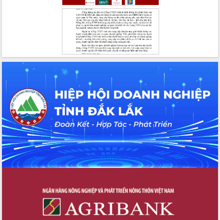
cấp xã
Đắk Lắk phát động hưởng ứng Ngày
Quyền của người tiêu dùng Việt Nam
2026
Đẩy mạnh cải cách hành chính, quyết
tâm đạt được mục tiêu tăng trưởng
hai con số trong năm 2026
Tổ chức trang trọng Lễ hội Đền thờ
Lương Văn Chánh năm 2026
Phó Bí thư Tỉnh ủy Đắk Lắk Đỗ Hữu
Huy giữ chức Bí thư Đảng ủy Ủy Ban
Nhân dân tỉnh
Bệnh án điện tử thúc đẩy chuyển đổi
số y tế tại Đắk Lắk
Chuyển đổi số thư viện: Mở rộng
không gian tri thức trong thời đại số
Đánh giá, rút kinh nghiệm công tác tổ
chức diễn tập trước ngày bầu cử
Chương trình “Gặp gỡ hữu nghị –
Friendship Meeting New Year 2026”