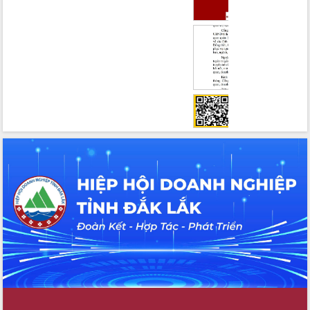
hiện nhiệm vụ quản lý tài sản công
hàng tuần
Tháo gỡ những vướng mắc, đẩy mạnh
công tác cải cách thủ tục hành chính
tại Trung tâm Phục vụ hành chính
công tỉnh
Đắk Lắk: Tôn vinh 46 giải pháp tại Hội
thi Sáng tạo Kỹ thuật 2024 - 2025
Đắk Lắk rà soát, điều chỉnh Đề án 190
về phát triển nuôi trồng thủy sản
Phó Chủ tịch UBND tỉnh Đắk Lắk
Trương Công Thái kiểm tra thực địa
Dự án cao tốc Khánh Hòa - Buôn Ma
Thuột
Định vị cà phê Việt Nam như một “di
sản sống” trong dòng chảy toàn cầu
Xây dựng nông thôn mới: Nâng cao đời
sống người dân từ những mô hình thiết
thực
Quyết liệt tháo gỡ vướng mắc, đẩy