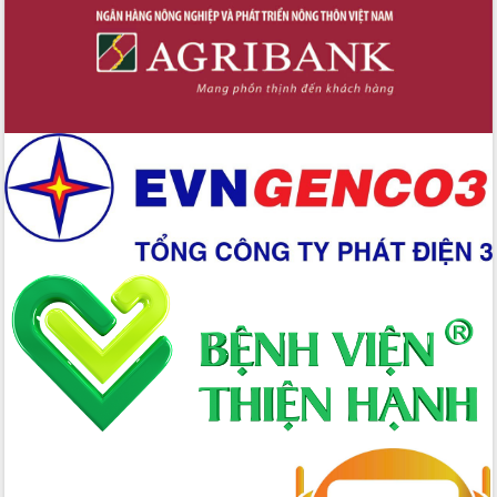
nhanh tiến độ các dự án trọng điểm
trong Khu kinh tế Nam Phú Yên
Hòn Yến phát triển du lịch gắn với bảo
tồn biển
Lấy ý kiến điều chỉnh Quy hoạch tỉnh
Đắk Lắk thời kỳ 2021-2030, tầm nhìn
đến năm 2050
Phát động chiến dịch 30 ngày đêm
giải phóng mặt bằng Tuyến đường bộ
ven biển
Đắk Lắk nỗ lực thúc đẩy tăng trưởng
kinh tế từ 10% trở lên trong Quý
II/2026
Đắk Lắk ký kết thỏa thuận hợp tác về
chuyển đổi số giai đoạn 2026 – 2030
với Tập đoàn Bưu chính Viễn thông
Việt Nam
Thứ trưởng Bộ Y tế làm việc với tỉnh
Đắk Lắk về phát triển nhân lực y tế
cho trạm y tế cấp xã
Du lịch Đắk Lắk nâng tầm trải nghiệm