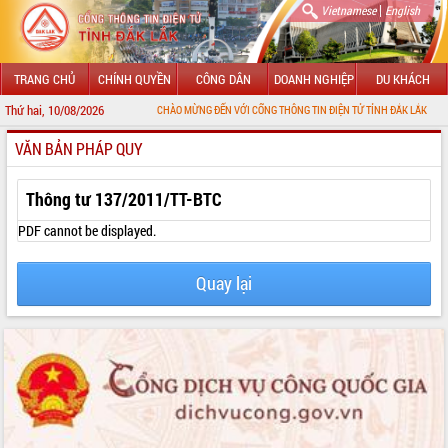
|
Vietnamese
English
TRANG CHỦ
CHÍNH QUYỀN
CÔNG DÂN
DOANH NGHIỆP
DU KHÁCH
Thứ hai, 10/08/2026
CHÀO MỪNG ĐẾN VỚI CỔNG THÔNG TIN ĐIỆN TỬ TỈNH ĐẮK LẮK
VĂN BẢN PHÁP QUY
GIỚI THIỆU
LÃNH ĐẠO UBND TỈNH
Thông tư 137/2011/TT-BTC
TIN TỨC SỰ KIỆN
PDF cannot be displayed.
SỞ, BAN, NGÀNH
Quay lại
UBND CÁC XÃ, PHƯỜNG
THÔNG TIN CHỈ ĐẠO ĐIỀU HÀNH
HỆ THỐNG VĂN BẢN
VĂN BẢN HĐND TỈNH