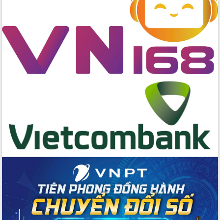
du khách thông qua Hệ thống cơ sở dữ
liệu và Bản đồ số
Tập huấn ứng dụng trí tuệ nhân tạo (AI)
trong thương mại điện tử năm 2026
Đoàn đại biểu Quốc hội tỉnh Đắk Lắk
trao đổi thông tin trước Kỳ họp thứ
nhất, Quốc hội khóa XVI
Quyết liệt cải cách hành chính, khơi
thông nguồn lực phát triển
Nâng cao hiệu lực, hiệu quả HĐND
tỉnh thông qua hiện đại hóa hành chính
Xã Ea Phê gắn cải cách hành chính với
chuyển đổi số
Phó Chủ tịch Thường trực UBND tỉnh
Hồ Thị Nguyên Thảo làm việc tại Trung
tâm Phục vụ hành chính công xã Ea
Phê
Xây dựng nền hành chính số đồng
hành cùng nông dân dân, doanh nghiệp
Giai đoạn 2026-2030, Đắk Lắk phấn