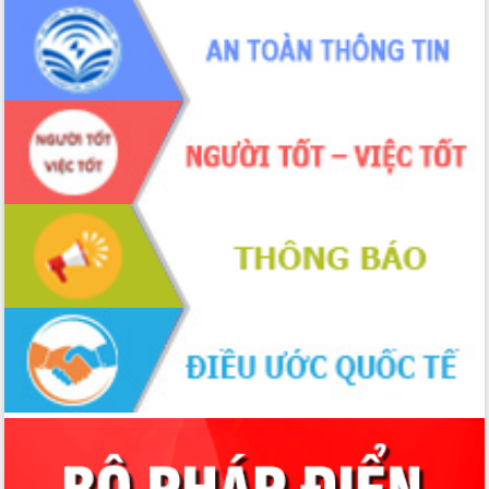
ứng để giữ vững thị trường xuất khẩu
Diễn đàn Kinh tế tư nhân Việt Nam đột
phá cơ chế - Hợp tác công tư
Đề án 06 tạo bước ngoặt đột phá trong
cải cách hành chính tỉnh Đắk Lắk
Kết nối tour, đẩy mạnh chuyển đổi số
để phát triển du lịch Đắk Lắk
Khởi động Dự án Đầu tư xây dựng hạ
tầng kỹ thuật Cụm công nghiệp Tân
Tiến
Gặp mặt các cơ quan báo chí nhân Kỷ
niệm 101 năm Ngày Báo chí Cách
mạng Việt Nam
Đắk Lắk sơ kết 4 năm triển khai thực
hiện Đề án 06 của Chính phủ
Họp báo thông tin về Hội nghị Công bố
Quy hoạch và Xúc tiến đầu tư tỉnh Đắk
Lắk
Khơi thông điểm nghẽn, đẩy nhanh
giải ngân vốn khắc phục thiên tai