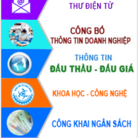
Rà soát, hoàn thiện hệ thống thiết chế
văn hóa, thể thao đáp ứng yêu cầu
phát triển mới
Thường trực HĐND tỉnh Đắk Lắk gặp
mặt Đoàn chuyên gia y tế TP. Hồ Chí
Minh
Lễ truy điệu và an táng hài cốt liệt sĩ
tại Nghĩa trang Liệt sĩ xã Sơn Hòa
Bàn giải pháp tháo gỡ khó khăn trong
xuất khẩu sầu riêng và triển khai quy
định EUDR
Thứ trưởng Bộ Nông nghiệp và Môi
trường Nguyễn Hoàng Hiệp khảo sát
vùng trồng và doanh nghiệp đóng gói
sầu riêng tại Đắk Lắk
Trình diễn nghệ thuật chế biến các
món ăn từ sầu riêng
Đắk Lắk công bố Quy hoạch và xúc
tiến đầu tư tỉnh
Ngành cá ngừ Đắk Lắk chủ động thích