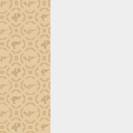
phá cơ chế - Hợp tác công tư
Đề án 06 tạo bước ngoặt đột phá trong
cải cách hành chính tỉnh Đắk Lắk
Kết nối tour, đẩy mạnh chuyển đổi số
để phát triển du lịch Đắk Lắk
Khởi động Dự án Đầu tư xây dựng hạ
tầng kỹ thuật Cụm công nghiệp Tân
Tiến
Gặp mặt các cơ quan báo chí nhân Kỷ
niệm 101 năm Ngày Báo chí Cách
mạng Việt Nam
Đắk Lắk sơ kết 4 năm triển khai thực
hiện Đề án 06 của Chính phủ
Họp báo thông tin về Hội nghị Công bố
Quy hoạch và Xúc tiến đầu tư tỉnh Đắk
Lắk
Khơi thông điểm nghẽn, đẩy nhanh
giải ngân vốn khắc phục thiên tai
HĐND tỉnh thông qua điều chỉnh Quy
hoạch tỉnh thời kỳ 2021-2030