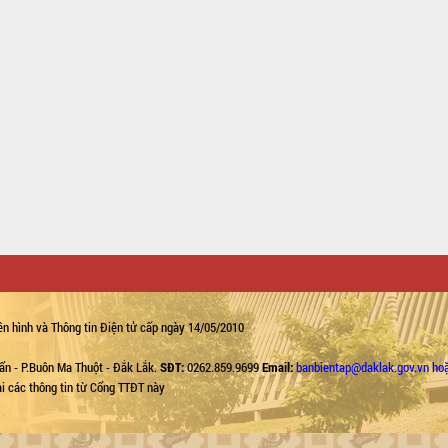
n hình và Thông tin Điện tử cấp ngày 14/05/2010
ẩn - P.Buôn Ma Thuột - Đắk Lắk.
SĐT:
0262.859.9699
Email:
banbientap@daklak.gov.vn ho
lại các thông tin từ Cổng TTĐT này