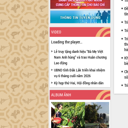
Tr
Đề
tỉ
Tr
Tr
VIDEO
Tr
Loading the player...
th
hi
Lễ truy tặng danh hiệu “Bà Mẹ Việt
Nam Anh hùng” và trao Huân chương
Kh
Lao động
bi
UBND tỉnh Đắk Lắk triển khai nhiệm
Ch
vụ 6 tháng cuối năm 2026
sử
Kỳ họp thứ Hai, Hội đồng nhân dân
Tr
tỉnh khóa XI quyết nghị nhiều nội dung
quan trọng
ALBUM ẢNH
Bí thư Tỉnh ủy Lương Nguyễn Minh
Triết thăm, tặng quà người có công với
cách mạng
Rà soát, hoàn thiện hệ thống thiết chế
văn hóa, thể thao đáp ứng yêu cầu