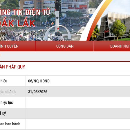
ÍNH QUYỀN
CÔNG DÂN
DOANH NGH
ẢN PHÁP QUY
 hiệu
06/NQ-HĐND
 ban hành
31/03/2026
hiệu lực
i Ký
uan ban hành