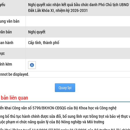
 yếu
Nghị quyết xác nhận kết quả bầu chức danh Phó Chủ tịch UBND 
Đắk Lắk khóa XI, nhiệm kỳ 2026-2031
dung văn bản
văn bản
Nghị quyết
ban hành
Cấp tỉnh, thành phố
vực
ính kèm
nnot be displayed.
Quay lại
 bản liên quan
iển khai Công văn số 5799/BKHCN-CĐSQG của Bộ Khoa học và Công nghệ
ng bố thủ tục hành chính được sửa đổi, bổ sung lĩnh vực trồng trọt và bảo vệ thực 
uộc phạm vi chức năng quản lý của Bộ Nông nghiệp và Môi trường