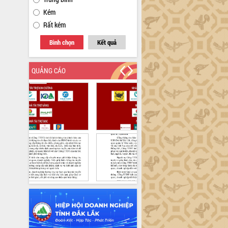
Kém
Rất kém
Bình chọn
Kết quả
QUẢNG CÁO