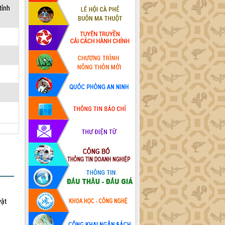
tỉnh
vật