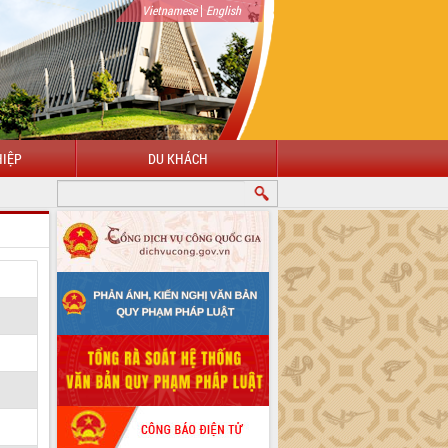
|
Vietnamese
English
IỆP
DU KHÁCH