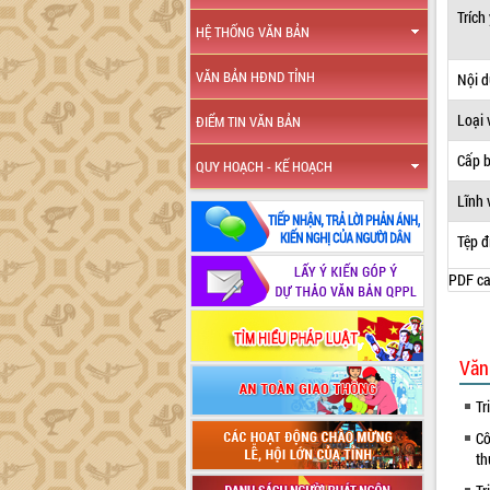
Trích
HỆ THỐNG VĂN BẢN
VĂN BẢN HĐND TỈNH
Nội 
Loại 
ĐIỂM TIN VĂN BẢN
Cấp 
QUY HOẠCH - KẾ HOẠCH
Lĩnh 
Tệp đ
PDF ca
Văn
Tr
Cô
th