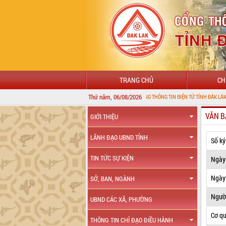
TRANG CHỦ
CH
Thứ năm, 06/08/2026
CHÀO MỪNG ĐẾN VỚI CỔNG THÔNG TIN ĐIỆN TỬ TỈNH ĐẮK LẮK
VĂN B
GIỚI THIỆU
LÃNH ĐẠO UBND TỈNH
Số ký
TIN TỨC SỰ KIỆN
Ngày
Ngày 
SỞ, BAN, NGÀNH
Ngườ
UBND CÁC XÃ, PHƯỜNG
Cơ q
THÔNG TIN CHỈ ĐẠO ĐIỀU HÀNH