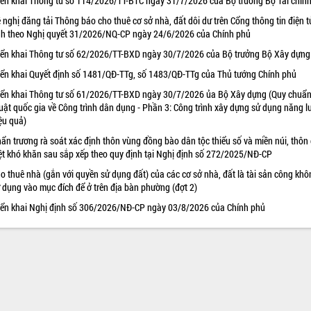
iển khai Thông tư số 114/2026/TT-BTC ngày 31/7/2026 của Bộ trưởng Bộ Tài chín
 nghị đăng tải Thông báo cho thuê cơ sở nhà, đất dôi dư trên Cổng thông tin điện t
nh theo Nghị quyết 31/2026/NQ-CP ngày 24/6/2026 của Chính phủ
iển khai Thông tư số 62/2026/TT-BXD ngày 30/7/2026 của Bộ trưởng Bộ Xây dựng
iển khai Quyết định số 1481/QĐ-TTg, số 1483/QĐ-TTg của Thủ tướng Chính phủ
iển khai Thông tư số 61/2026/TT-BXD ngày 30/7/2026 ủa Bộ Xây dựng (Quy chuẩn
uật quốc gia về Công trình dân dụng - Phần 3: Công trình xây dựng sử dụng năng 
ệu quả)
ẩn trương rà soát xác định thôn vùng đồng bào dân tộc thiểu số và miền núi, thôn
ệt khó khăn sau sắp xếp theo quy định tại Nghị định số 272/2025/NĐ-CP
o thuê nhà (gắn với quyền sử dụng đất) của các cơ sở nhà, đất là tài sản công khô
 dụng vào mục đích để ở trên địa bàn phường (đợt 2)
iển khai Nghị định số 306/2026/NĐ-CP ngày 03/8/2026 của Chính phủ