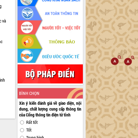
g
c và
ác
a
inh
BÌNH CHỌN
Xin ý kiến đánh giá về giao diện, nội
dung, chất lượng cung cấp thông tin
của Cổng thông tin điện tử tỉnh
Rất tốt
Tốt
Trung bình