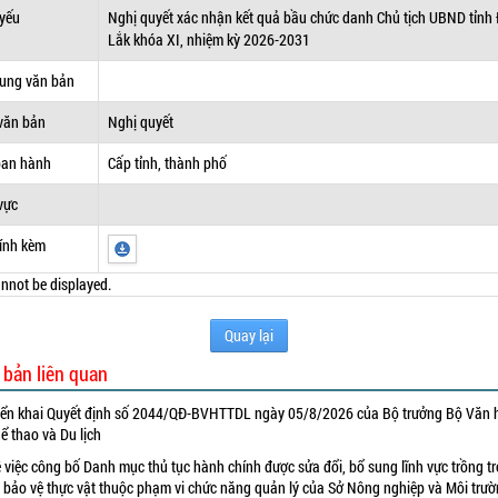
 yếu
Nghị quyết xác nhận kết quả bầu chức danh Chủ tịch UBND tỉnh
Lắk khóa XI, nhiệm kỳ 2026-2031
dung văn bản
văn bản
Nghị quyết
ban hành
Cấp tỉnh, thành phố
vực
ính kèm
nnot be displayed.
Quay lại
 bản liên quan
iển khai Quyết định số 2044/QĐ-BVHTTDL ngày 05/8/2026 của Bộ trưởng Bộ Văn 
ể thao và Du lịch
 việc công bố Danh mục thủ tục hành chính được sửa đổi, bổ sung lĩnh vực trồng tr
 bảo vệ thực vật thuộc phạm vi chức năng quản lý của Sở Nông nghiệp và Môi trư