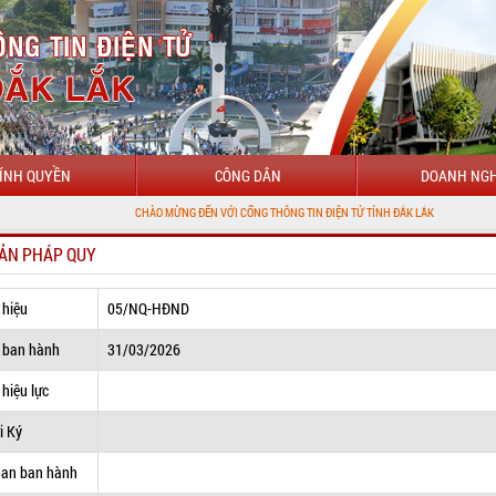
ÍNH QUYỀN
CÔNG DÂN
DOANH NGH
CHÀO MỪNG ĐẾN VỚI CỔNG THÔNG TIN ĐIỆN TỬ TỈNH ĐẮK LẮK
ẢN PHÁP QUY
 hiệu
05/NQ-HĐND
 ban hành
31/03/2026
hiệu lực
i Ký
uan ban hành