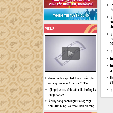
Bá
tr
Qu
cô
ch
VIDEO
Qu
th
Cô
Qu
Tr
Tr
tế
Th
Khám bệnh, cấp phát thuốc miễn phí
23
và tặng quà người dân xã Cư Pui
Hội nghị UBND tỉnh Đắk Lắk thường kỳ
Qu
tháng 7/2026
Lễ truy tặng danh hiệu “Bà Mẹ Việt
Nam Anh hùng” và trao Huân chương
Lao động