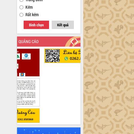
Kém
Rất kém
Bình chọn
Kết quả
QUẢNG CÁO