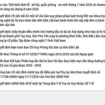
o cáo Tình hình kinh tế - xã hội, quốc phòng - an ninh tháng 7 năm 2026 và chươn
ình công tác tháng 8 năm 2026
yết định Về việc bãi bỏ một số văn bản quy phạm pháp luật trong lĩnh vực khoa họ
ng nghệ do Ủy ban nhân dân tỉnh Đắk Lắk ban hành trước khi sắp xếp đơn vị hành
ính cấp tỉnh
yết định chấp thuận điều chỉnh chủ trương đầu tư dự án Xây dựng nhà máy xử lý r
ải tại thành phố Tuy Hòa, tỉnh Phú Yên (nay là phường Bình Kiến, tỉnh Đắk Lắk) củ
ng ty Cổ phần Tập đoàn công nghệ T-Tech Việt Nam
yết định kiện toàn Ban Chỉ huy Phòng thủ dân sự tỉnh Đắk Lắk
iển khai Thông tư số 07/2026/TT-BNG ngày 30/6/2026 của Bộ Ngoại giao
iển khai Kết luận Phiên họp lần thứ tư Ban Chỉ đạo thực hiện mục tiêu tăng trưởng k
 02 con số giai đoạn 2026 - 2030
ông báo Về việc đính chính tọa độ điểm góc tại Phụ lục kèm theo Quyết định số
17/QĐ-UBND ngày 21/7/2026 của Chủ tịch UBND tỉnh
yết định UBND tỉnh về tổ chức lại Trung tâm Y tế Tuy An trực thuộc Sở Y tế