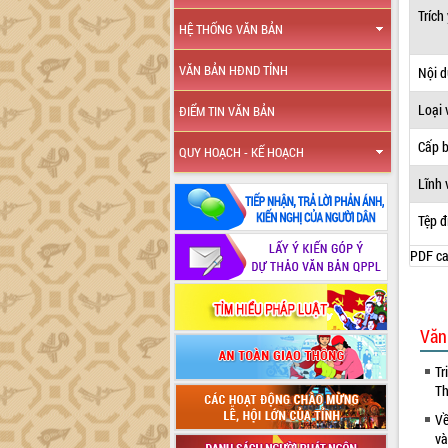
Trích
HỆ THỐNG VĂN BẢN
VĂN BẢN HĐND TỈNH
Nội 
Loại 
ĐIỂM TIN VĂN BẢN
Cấp 
QUY HOẠCH - KẾ HOẠCH
Lĩnh 
Tệp đ
PDF ca
Văn
Tr
Th
Về
và