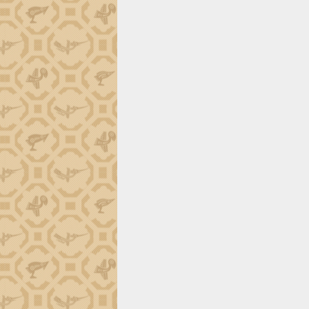
trường Nguyễn Hoàng Hiệp khảo sát
vùng trồng và doanh nghiệp đóng gói
sầu riêng tại Đắk Lắk
Trình diễn nghệ thuật chế biến các
món ăn từ sầu riêng
Đắk Lắk công bố Quy hoạch và xúc
tiến đầu tư tỉnh
Ngành cá ngừ Đắk Lắk chủ động thích
ứng để giữ vững thị trường xuất khẩu
Diễn đàn Kinh tế tư nhân Việt Nam đột
phá cơ chế - Hợp tác công tư
Đề án 06 tạo bước ngoặt đột phá trong
cải cách hành chính tỉnh Đắk Lắk
Kết nối tour, đẩy mạnh chuyển đổi số
để phát triển du lịch Đắk Lắk
Khởi động Dự án Đầu tư xây dựng hạ
tầng kỹ thuật Cụm công nghiệp Tân
Tiến
Gặp mặt các cơ quan báo chí nhân Kỷ
niệm 101 năm Ngày Báo chí Cách
mạng Việt Nam