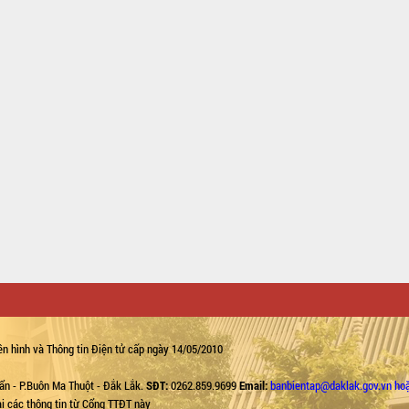
n hình và Thông tin Điện tử cấp ngày 14/05/2010
ẩn - P.Buôn Ma Thuột - Đắk Lắk.
SĐT:
0262.859.9699
Email:
banbientap@daklak.gov.vn ho
lại các thông tin từ Cổng TTĐT này