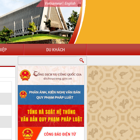
|
Vietnamese
English
IỆP
DU KHÁCH