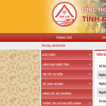
TRANG CHỦ
CH
Thứ bảy, 08/08/2026
VĂN B
GIỚI THIỆU
LÃNH ĐẠO UBND TỈNH
Số ký
TIN TỨC SỰ KIỆN
Ngày
Ngày 
SỞ, BAN, NGÀNH
Ngườ
UBND CÁC XÃ, PHƯỜNG
Cơ q
THÔNG TIN CHỈ ĐẠO ĐIỀU HÀNH