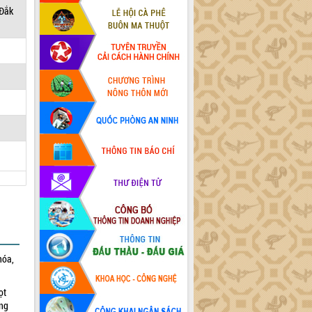
 Đắk
hóa,
ọt
ờng