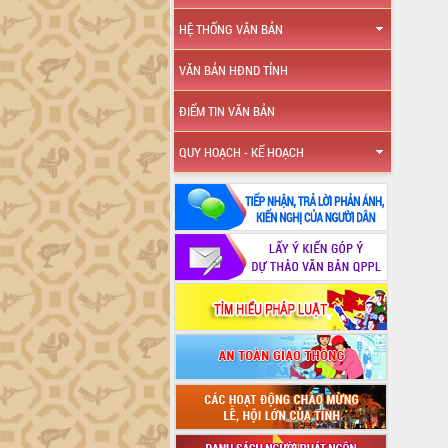
HỆ THỐNG VĂN BẢN
VĂN BẢN HĐND TỈNH
ĐIỂM TIN VĂN BẢN
QUY HOẠCH - KẾ HOẠCH