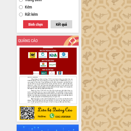
Kém
Rất kém
Bình chọn
Kết quả
QUẢNG CÁO