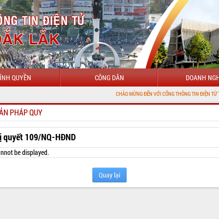
ÍNH QUYỀN
CÔNG DÂN
DOANH NGH
CHÀO MỪNG ĐẾN VỚI CỔNG THÔNG TIN ĐIỆN TỬ TỈNH ĐẮK LẮK
ẢN PHÁP QUY
ị quyết 109/NQ-HĐND
nnot be displayed.
Quay lại