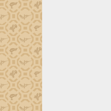
trường Nguyễn Hoàng Hiệp khảo sát
vùng trồng và doanh nghiệp đóng gói
sầu riêng tại Đắk Lắk
Trình diễn nghệ thuật chế biến các
món ăn từ sầu riêng
Đắk Lắk công bố Quy hoạch và xúc
tiến đầu tư tỉnh
Ngành cá ngừ Đắk Lắk chủ động thích
ứng để giữ vững thị trường xuất khẩu
Diễn đàn Kinh tế tư nhân Việt Nam đột
phá cơ chế - Hợp tác công tư
Đề án 06 tạo bước ngoặt đột phá trong
cải cách hành chính tỉnh Đắk Lắk
Kết nối tour, đẩy mạnh chuyển đổi số
để phát triển du lịch Đắk Lắk
Khởi động Dự án Đầu tư xây dựng hạ
tầng kỹ thuật Cụm công nghiệp Tân
Tiến
Gặp mặt các cơ quan báo chí nhân Kỷ
niệm 101 năm Ngày Báo chí Cách
mạng Việt Nam