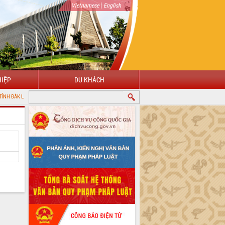
|
Vietnamese
English
IỆP
DU KHÁCH