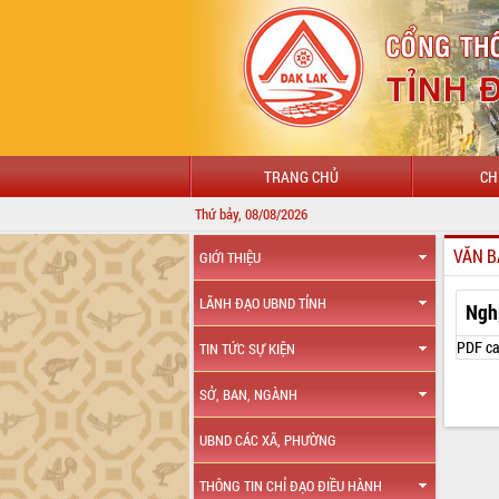
TRANG CHỦ
CH
Thứ bảy, 08/08/2026
VĂN B
GIỚI THIỆU
LÃNH ĐẠO UBND TỈNH
Ngh
PDF ca
TIN TỨC SỰ KIỆN
SỞ, BAN, NGÀNH
UBND CÁC XÃ, PHƯỜNG
THÔNG TIN CHỈ ĐẠO ĐIỀU HÀNH