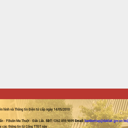
n hình và Thông tin Điện tử cấp ngày 14/05/2010
ẩn - P.Buôn Ma Thuột - Đắk Lắk.
SĐT:
0262.859.9699
Email:
banbientap@daklak.gov.vn ho
lại các thông tin từ Cổng TTĐT này