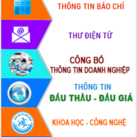
Hội thảo góp ý hồ sơ điều chỉnh quy
hoạch tỉnh Đắk Lắk thời kỳ 2021-2030,
tầm nhìn đến năm 2050
Nâng cao hiệu quả hoạt động của các
doanh nghiệp nhà nước
Hội nghị triển khai kết nối mạng
truyền số liệu chuyên dùng phục vụ cơ
quan Đảng, Nhà nước
Lễ phát động chuỗi hoạt động chung
tay làm sạch môi trường
Xã Ea Kar bước chuyển mình trong
công tác cải cách hành chính mô hình
mới
UBND tỉnh họp báo định kỳ tháng 4
năm 2026
Hội thảo khoa học “Giải pháp thúc đẩy
phát triển nền kinh tế xanh tại tỉnh
Đắk Lắk”
Tăng cường giám sát, đôn đốc thực
hiện nhiệm vụ quản lý tài sản công
hàng tuần