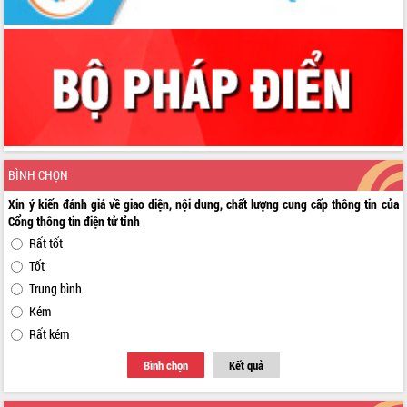
Hòn Yến phát triển du lịch gắn với bảo
tồn biển
Lấy ý kiến điều chỉnh Quy hoạch tỉnh
Đắk Lắk thời kỳ 2021-2030, tầm nhìn
đến năm 2050
Phát động chiến dịch 30 ngày đêm
giải phóng mặt bằng Tuyến đường bộ
ven biển
Đắk Lắk nỗ lực thúc đẩy tăng trưởng
BÌNH CHỌN
kinh tế từ 10% trở lên trong Quý
II/2026
Xin ý kiến đánh giá về giao diện, nội dung, chất lượng cung cấp thông tin của
Cổng thông tin điện tử tỉnh
Đắk Lắk ký kết thỏa thuận hợp tác về
chuyển đổi số giai đoạn 2026 – 2030
Rất tốt
với Tập đoàn Bưu chính Viễn thông
Tốt
Việt Nam
Trung bình
Thứ trưởng Bộ Y tế làm việc với tỉnh
Kém
Đắk Lắk về phát triển nhân lực y tế
Rất kém
cho trạm y tế cấp xã
Du lịch Đắk Lắk nâng tầm trải nghiệm
Bình chọn
Kết quả
du khách thông qua Hệ thống cơ sở dữ
liệu và Bản đồ số