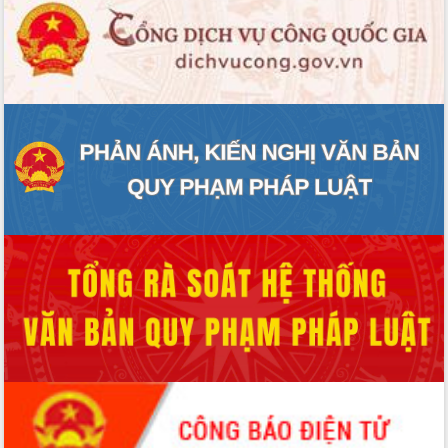
phát triển mới
Thường trực HĐND tỉnh Đắk Lắk gặp
mặt Đoàn chuyên gia y tế TP. Hồ Chí
Minh
Lễ truy điệu và an táng hài cốt liệt sĩ
tại Nghĩa trang Liệt sĩ xã Sơn Hòa
Bàn giải pháp tháo gỡ khó khăn trong
xuất khẩu sầu riêng và triển khai quy
định EUDR
Thứ trưởng Bộ Nông nghiệp và Môi
trường Nguyễn Hoàng Hiệp khảo sát
vùng trồng và doanh nghiệp đóng gói
sầu riêng tại Đắk Lắk
Trình diễn nghệ thuật chế biến các
món ăn từ sầu riêng
Đắk Lắk công bố Quy hoạch và xúc
tiến đầu tư tỉnh
Ngành cá ngừ Đắk Lắk chủ động thích
ứng để giữ vững thị trường xuất khẩu
Diễn đàn Kinh tế tư nhân Việt Nam đột