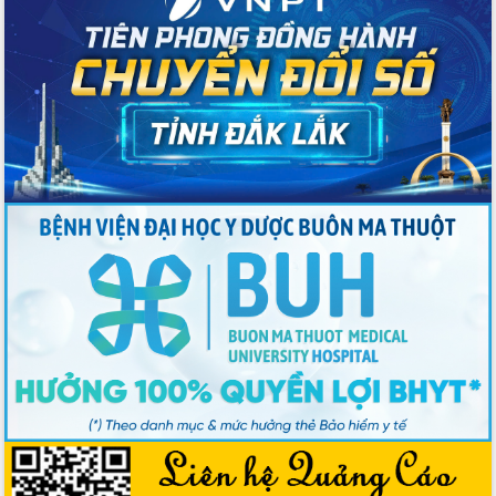
Chương trình “Gặp gỡ hữu nghị –
Friendship Meeting New Year 2026”
Bầu cử Quốc hội và HĐND: Cử tri Đắk
Lắk gửi gắm niềm tin, kỳ vọng vào lá
phiếu
Đắk Lắk sẵn sàng các điều kiện cho
Ngày hội bầu cử đại biểu Quốc hội
khóa XVI và HĐND các cấp nhiệm kỳ
2026-2031
Đảm bảo cuộc bầu cử đại biểu Quốc
hội và đại biểu HĐND các cấp diễn ra
an toàn, hiệu quả, đúng quy định
Thủ tướng Chính phủ Phạm Minh Chính
kiểm tra, chỉ đạo hoàn thành các dự
án cao tốc và thăm khu tái định cư tại
Đắk Lắk
Sôi nổi Hội đua ngựa truyền thống Gò
Thì Thùng mừng Xuân Bính Ngọ 2026
Lãnh đạo tỉnh dâng hương tưởng niệm
tại Đập Đồng Cam đầu Xuân Bính Ngọ
Ngành nông nghiệp phấn đấu tăng