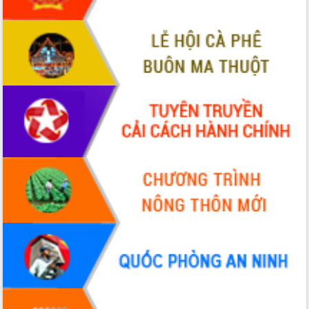
sầu riêng tại Đắk Lắk
Trình diễn nghệ thuật chế biến các
món ăn từ sầu riêng
Đắk Lắk công bố Quy hoạch và xúc
tiến đầu tư tỉnh
Ngành cá ngừ Đắk Lắk chủ động thích
ứng để giữ vững thị trường xuất khẩu
Diễn đàn Kinh tế tư nhân Việt Nam đột
phá cơ chế - Hợp tác công tư
Đề án 06 tạo bước ngoặt đột phá trong
cải cách hành chính tỉnh Đắk Lắk
Kết nối tour, đẩy mạnh chuyển đổi số
để phát triển du lịch Đắk Lắk
Khởi động Dự án Đầu tư xây dựng hạ
tầng kỹ thuật Cụm công nghiệp Tân
Tiến
Gặp mặt các cơ quan báo chí nhân Kỷ
niệm 101 năm Ngày Báo chí Cách
mạng Việt Nam
Đắk Lắk sơ kết 4 năm triển khai thực