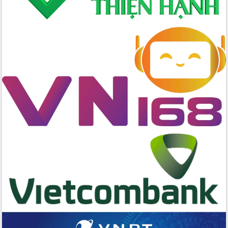
Tập huấn nâng cao năng lực triển khai
chuyển đổi số cho cán bộ, công chức
cấp xã
Đắk Lắk phát động hưởng ứng Ngày
Quyền của người tiêu dùng Việt Nam
2026
Đẩy mạnh cải cách hành chính, quyết
tâm đạt được mục tiêu tăng trưởng
hai con số trong năm 2026
Tổ chức trang trọng Lễ hội Đền thờ
Lương Văn Chánh năm 2026
Phó Bí thư Tỉnh ủy Đắk Lắk Đỗ Hữu
Huy giữ chức Bí thư Đảng ủy Ủy Ban
Nhân dân tỉnh
Bệnh án điện tử thúc đẩy chuyển đổi
số y tế tại Đắk Lắk
Chuyển đổi số thư viện: Mở rộng
không gian tri thức trong thời đại số
Đánh giá, rút kinh nghiệm công tác tổ
chức diễn tập trước ngày bầu cử