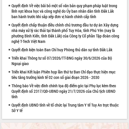
Quyết định Về việc bãi bỏ một số văn bản quy phạm pháp luật trong
VIDEO
lĩnh vực khoa học và công nghệ do Ủy ban nhân dân tỉnh Đắk Lắk
ban hành trước khi sắp xếp đơn vị hành chính cấp tỉnh
Quyết định chấp thuận điều chỉnh chủ trương đầu tư dự án Xây dựng
nhà máy xử lý rác thải tại thành phố Tuy Hòa, tỉnh Phú Yên (nay là
phường Bình Kiến, tỉnh Đắk Lắk) của Công ty Cổ phần Tập đoàn công
nghệ T-Tech Việt Nam
Quyết định kiện toàn Ban Chỉ huy Phòng thủ dân sự tỉnh Đắk Lắk
Triển khai Thông tư số 07/2026/TT-BNG ngày 30/6/2026 của Bộ
Ngoại giao
Trailer Lễ hội Sầu riêng Đắk Lắk năm
2026
Triển khai Kết luận Phiên họp lần thứ tư Ban Chỉ đạo thực hiện mục
tiêu tăng trưởng kinh tế 02 con số giai đoạn 2026 - 2030
Khám bệnh, cấp phát thuốc miễn phí
và tặng quà người dân xã Cư Pui
Thông báo Về việc đính chính tọa độ điểm góc tại Phụ lục kèm theo
Hội nghị UBND tỉnh Đắk Lắk thường kỳ
Quyết định số 2317/QĐ-UBND ngày 21/7/2026 của Chủ tịch UBND
tỉnh
tháng 7/2026
Lễ truy tặng danh hiệu “Bà Mẹ Việt
Quyết định UBND tỉnh về tổ chức lại Trung tâm Y tế Tuy An trực thuộc
ALBUM ẢNH
Nam Anh hùng” và trao Huân chương
Sở Y tế
Lao động
UBND tỉnh Đắk Lắk triển khai nhiệm
vụ 6 tháng cuối năm 2026