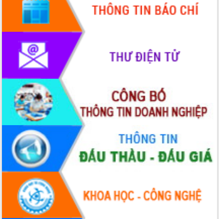
hiện Đề án 06 của Chính phủ
Họp báo thông tin về Hội nghị Công bố
Quy hoạch và Xúc tiến đầu tư tỉnh Đắk
Lắk
Khơi thông điểm nghẽn, đẩy nhanh
giải ngân vốn khắc phục thiên tai
HĐND tỉnh thông qua điều chỉnh Quy
hoạch tỉnh thời kỳ 2021-2030
Hội thảo góp ý hồ sơ điều chỉnh quy
hoạch tỉnh Đắk Lắk thời kỳ 2021-2030,
tầm nhìn đến năm 2050
Nâng cao hiệu quả hoạt động của các
doanh nghiệp nhà nước
Hội nghị triển khai kết nối mạng
truyền số liệu chuyên dùng phục vụ cơ
quan Đảng, Nhà nước
Lễ phát động chuỗi hoạt động chung
tay làm sạch môi trường
Xã Ea Kar bước chuyển mình trong
công tác cải cách hành chính mô hình
mới