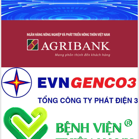
Hồ Thị Nguyên Thảo làm việc tại Trung
tâm Phục vụ hành chính công xã Ea
Phê
Xây dựng nền hành chính số đồng
hành cùng nông dân dân, doanh nghiệp
Giai đoạn 2026-2030, Đắk Lắk phấn
đấu có 77% xã đạt chuẩn nông thôn
mới
Chuyển đổi số 'mở đường' cho nông
nghiệp Đắk Lắk tăng trưởng bứt phá
Triển khai đồng bộ đo đạc, lập hồ sơ
địa chính, hoàn thiện cơ sở dữ liệu đất
đai
Ứng dụng sinh trắc học - Bước tiến
trong hành trình chuyển đổi số tại Đắk
Lắk
Đắk Lắk nâng cao hiệu quả công tác
Đảng từ Sổ tay đảng viên điện tử
Đắk Lắk đẩy mạnh nuôi biển công
nghệ, hướng tới phát triển thủy sản
bền vững