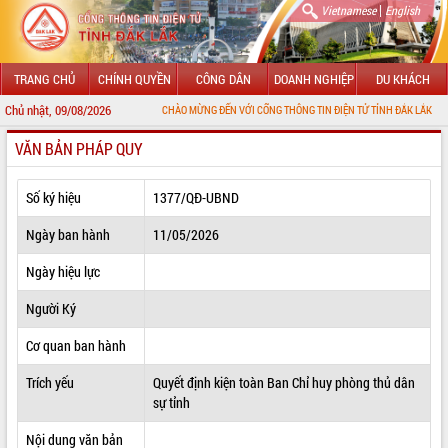
|
Vietnamese
English
TRANG CHỦ
CHÍNH QUYỀN
CÔNG DÂN
DOANH NGHIỆP
DU KHÁCH
Chủ nhật, 09/08/2026
CHÀO MỪNG ĐẾN VỚI CỔNG THÔNG TIN ĐIỆN TỬ TỈNH ĐẮK LẮK
VĂN BẢN PHÁP QUY
GIỚI THIỆU
LÃNH ĐẠO UBND TỈNH
Số ký hiệu
1377/QĐ-UBND
TIN TỨC SỰ KIỆN
Ngày ban hành
11/05/2026
SỞ, BAN, NGÀNH
Ngày hiệu lực
Người Ký
UBND CÁC XÃ, PHƯỜNG
Cơ quan ban hành
THÔNG TIN CHỈ ĐẠO ĐIỀU HÀNH
Trích yếu
Quyết định kiện toàn Ban Chỉ huy phòng thủ dân
HỆ THỐNG VĂN BẢN
sự tỉnh
VĂN BẢN HĐND TỈNH
Nội dung văn bản