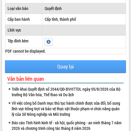
ĐIỂM TIN VĂN BẢN
Loại văn bản
Quyết định
Cấp ban hành
Cấp tỉnh, thành phố
QUY HOẠCH - KẾ HOẠCH
Lĩnh vực
Tệp đính kèm
PDF cannot be displayed.
Quay lại
Văn bản liên quan
Triển khai Quyết định số 2044/QĐ-BVHTTDL ngày 05/8/2026 của Bộ
trưởng Bộ Văn hóa, Thể thao và Du lịch
Về việc công bố Danh mục thủ tục hành chính được sửa đổi, bổ sung
lĩnh vực trồng trọt và bảo vệ thực vật thuộc phạm vi chức năng quản
lý của Sở Nông nghiệp và Môi trường
Báo cáo Tình hình kinh tế - xã hội, quốc phòng - an ninh tháng 7 năm
2026 và chương trình công tác tháng 8 năm 2026