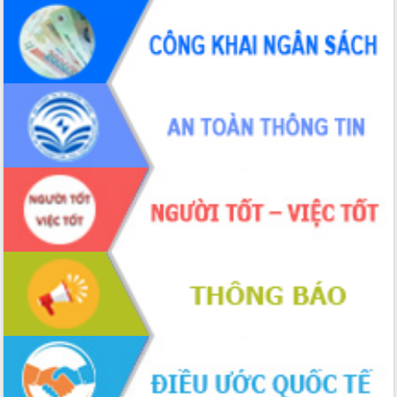
UBND tỉnh họp báo định kỳ tháng 4
năm 2026
Hội thảo khoa học “Giải pháp thúc đẩy
phát triển nền kinh tế xanh tại tỉnh
Đắk Lắk”
Tăng cường giám sát, đôn đốc thực
hiện nhiệm vụ quản lý tài sản công
hàng tuần
Tháo gỡ những vướng mắc, đẩy mạnh
công tác cải cách thủ tục hành chính
tại Trung tâm Phục vụ hành chính
công tỉnh
Đắk Lắk: Tôn vinh 46 giải pháp tại Hội
thi Sáng tạo Kỹ thuật 2024 - 2025
Đắk Lắk rà soát, điều chỉnh Đề án 190
về phát triển nuôi trồng thủy sản
Phó Chủ tịch UBND tỉnh Đắk Lắk
Trương Công Thái kiểm tra thực địa
Dự án cao tốc Khánh Hòa - Buôn Ma
Thuột