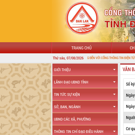
TRANG CHỦ
CH
Thứ sáu, 07/08/2026
CHÀO MỪNG ĐẾN VỚI CỔNG THÔNG TIN ĐIỆN TỬ TỈNH ĐẮK LẮK
VĂN B
GIỚI THIỆU
LÃNH ĐẠO UBND TỈNH
Số ký
TIN TỨC SỰ KIỆN
Ngày
Ngày 
SỞ, BAN, NGÀNH
Ngườ
UBND CÁC XÃ, PHƯỜNG
Cơ q
THÔNG TIN CHỈ ĐẠO ĐIỀU HÀNH