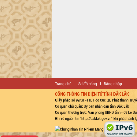
Trang chủ
Sơ đồ cổng
Đăng nhập
CỔNG THÔNG TIN ĐIỆN TỬ TỈNH ĐẮK LẮK
Giấy phép số 99/GP-TTĐT do Cục QL Phát thanh Truyề
Cơ quan chủ quản: Ủy ban nhân dân tỉnh Đắk Lắk
Cơ quan thường trực: Văn phòng UBND tỉnh - 09 Lê Du
Ghi rõ nguồn tin "http://daklak.gov.vn" khi phát hành 