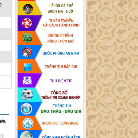
Đ
hóa,
ọt