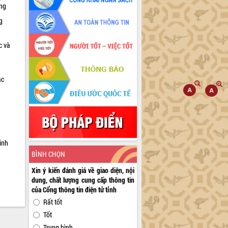
ờng
g
c và
ác
a
inh
BÌNH CHỌN
Xin ý kiến đánh giá về giao diện, nội
dung, chất lượng cung cấp thông tin
của Cổng thông tin điện tử tỉnh
Rất tốt
Tốt
Trung bình