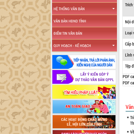
Trích
HỆ THỐNG VĂN BẢN
VĂN BẢN HĐND TỈNH
Nội 
Loại 
ĐIỂM TIN VĂN BẢN
Cấp 
QUY HOẠCH - KẾ HOẠCH
Lĩnh 
Tệp đ
PDF ca
PDF ca
Văn
Tr
Th
Về