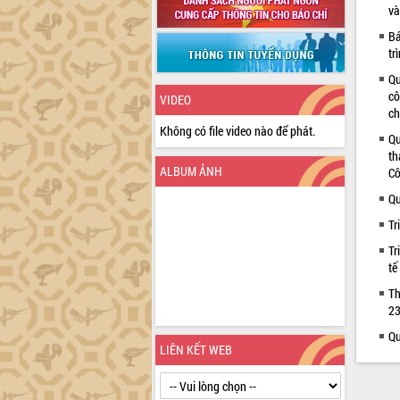
và
Bá
tr
Qu
cô
VIDEO
ch
Không có file video nào để phát.
Qu
th
ALBUM ẢNH
Cô
Qu
Tr
Tr
tế
Th
23
Qu
LIÊN KẾT WEB