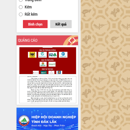
Kém
Rất kém
Bình chọn
Kết quả
QUẢNG CÁO