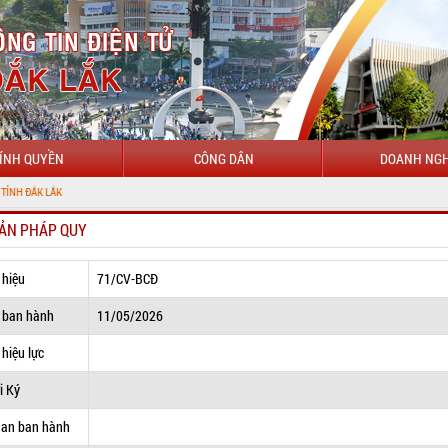
ÍNH QUYỀN
CÔNG DÂN
DOANH NGH
ẢN PHÁP QUY
 hiệu
71/CV-BCĐ
 ban hành
11/05/2026
hiệu lực
i Ký
uan ban hành