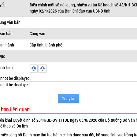
 yếu
Điều chỉnh một số nội dung, nhiệm vụ tại Kế hoạch số 48/KH-BC
ngày 02/4/2026 của Ban Chỉ đạo của UBND tỉnh
dung văn bản
văn bản
Công văn
ban hành
Cấp tỉnh, thành phố
vực
ính kèm
nnot be displayed.
nnot be displayed.
Quay lại
 bản liên quan
iển khai Quyết định số 2044/QĐ-BVHTTDL ngày 05/8/2026 của Bộ trưởng Bộ Văn 
ể thao và Du lịch
 việc công bố Danh mục thủ tục hành chính được sửa đổi, bổ sung lĩnh vực trồng tr