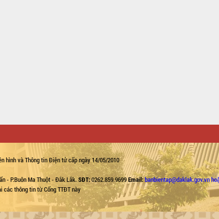
n hình và Thông tin Điện tử cấp ngày 14/05/2010
ẩn - P.Buôn Ma Thuột - Đắk Lắk.
SĐT:
0262.859.9699
Email:
banbientap@daklak.gov.vn ho
lại các thông tin từ Cổng TTĐT này