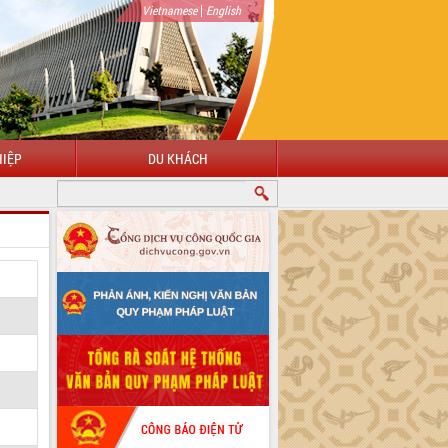
|
Vietnamese
English
IỆP
DU KHÁCH