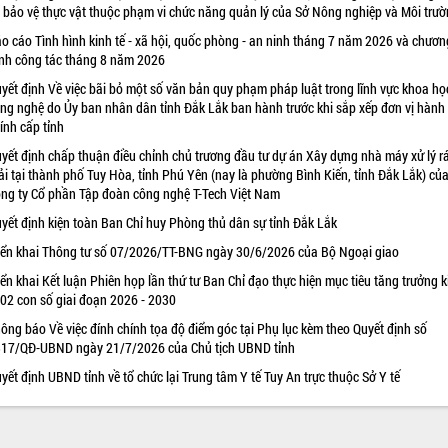
 bảo vệ thực vật thuộc phạm vi chức năng quản lý của Sở Nông nghiệp và Môi trư
o cáo Tình hình kinh tế - xã hội, quốc phòng - an ninh tháng 7 năm 2026 và chươn
ình công tác tháng 8 năm 2026
yết định Về việc bãi bỏ một số văn bản quy phạm pháp luật trong lĩnh vực khoa họ
ng nghệ do Ủy ban nhân dân tỉnh Đắk Lắk ban hành trước khi sắp xếp đơn vị hành
ính cấp tỉnh
yết định chấp thuận điều chỉnh chủ trương đầu tư dự án Xây dựng nhà máy xử lý r
ải tại thành phố Tuy Hòa, tỉnh Phú Yên (nay là phường Bình Kiến, tỉnh Đắk Lắk) củ
ng ty Cổ phần Tập đoàn công nghệ T-Tech Việt Nam
yết định kiện toàn Ban Chỉ huy Phòng thủ dân sự tỉnh Đắk Lắk
iển khai Thông tư số 07/2026/TT-BNG ngày 30/6/2026 của Bộ Ngoại giao
iển khai Kết luận Phiên họp lần thứ tư Ban Chỉ đạo thực hiện mục tiêu tăng trưởng k
 02 con số giai đoạn 2026 - 2030
ông báo Về việc đính chính tọa độ điểm góc tại Phụ lục kèm theo Quyết định số
17/QĐ-UBND ngày 21/7/2026 của Chủ tịch UBND tỉnh
yết định UBND tỉnh về tổ chức lại Trung tâm Y tế Tuy An trực thuộc Sở Y tế