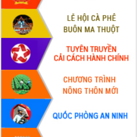
ứng để giữ vững thị trường xuất khẩu
Diễn đàn Kinh tế tư nhân Việt Nam đột
phá cơ chế - Hợp tác công tư
Đề án 06 tạo bước ngoặt đột phá trong
cải cách hành chính tỉnh Đắk Lắk
Kết nối tour, đẩy mạnh chuyển đổi số
để phát triển du lịch Đắk Lắk
Khởi động Dự án Đầu tư xây dựng hạ
tầng kỹ thuật Cụm công nghiệp Tân
Tiến
Gặp mặt các cơ quan báo chí nhân Kỷ
niệm 101 năm Ngày Báo chí Cách
mạng Việt Nam
Đắk Lắk sơ kết 4 năm triển khai thực
hiện Đề án 06 của Chính phủ
Họp báo thông tin về Hội nghị Công bố
Quy hoạch và Xúc tiến đầu tư tỉnh Đắk
Lắk
Khơi thông điểm nghẽn, đẩy nhanh
giải ngân vốn khắc phục thiên tai