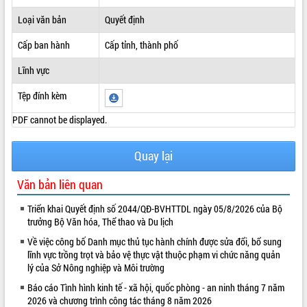
ĐIỂM TIN VĂN BẢN
Loại văn bản
Quyết định
Cấp ban hành
Cấp tỉnh, thành phố
QUY HOẠCH - KẾ HOẠCH
Lĩnh vực
Tệp đính kèm
PDF cannot be displayed.
Quay lại
Văn bản liên quan
Triển khai Quyết định số 2044/QĐ-BVHTTDL ngày 05/8/2026 của Bộ
trưởng Bộ Văn hóa, Thể thao và Du lịch
Về việc công bố Danh mục thủ tục hành chính được sửa đổi, bổ sung
lĩnh vực trồng trọt và bảo vệ thực vật thuộc phạm vi chức năng quản
lý của Sở Nông nghiệp và Môi trường
Báo cáo Tình hình kinh tế - xã hội, quốc phòng - an ninh tháng 7 năm
2026 và chương trình công tác tháng 8 năm 2026