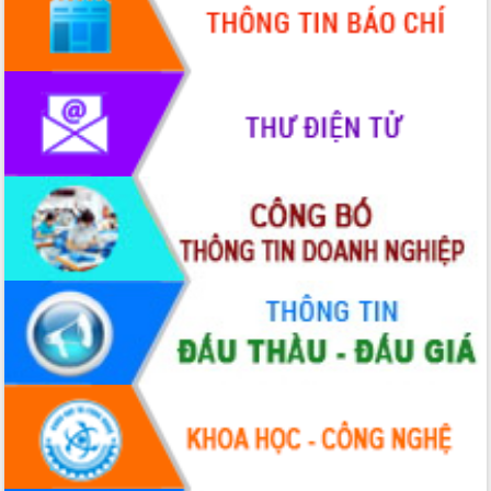
HĐND tỉnh thông qua điều chỉnh Quy
hoạch tỉnh thời kỳ 2021-2030
Hội thảo góp ý hồ sơ điều chỉnh quy
hoạch tỉnh Đắk Lắk thời kỳ 2021-2030,
tầm nhìn đến năm 2050
Nâng cao hiệu quả hoạt động của các
doanh nghiệp nhà nước
Hội nghị triển khai kết nối mạng
truyền số liệu chuyên dùng phục vụ cơ
quan Đảng, Nhà nước
Lễ phát động chuỗi hoạt động chung
tay làm sạch môi trường
Xã Ea Kar bước chuyển mình trong
công tác cải cách hành chính mô hình
mới
UBND tỉnh họp báo định kỳ tháng 4
năm 2026
Hội thảo khoa học “Giải pháp thúc đẩy
phát triển nền kinh tế xanh tại tỉnh
Đắk Lắk”
Tăng cường giám sát, đôn đốc thực