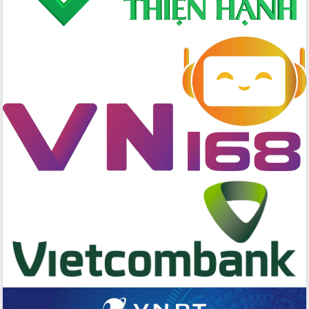
Đẩy mạnh cải cách hành chính, quyết
tâm đạt được mục tiêu tăng trưởng
hai con số trong năm 2026
Tổ chức trang trọng Lễ hội Đền thờ
Lương Văn Chánh năm 2026
Phó Bí thư Tỉnh ủy Đắk Lắk Đỗ Hữu
Huy giữ chức Bí thư Đảng ủy Ủy Ban
Nhân dân tỉnh
Bệnh án điện tử thúc đẩy chuyển đổi
số y tế tại Đắk Lắk
Chuyển đổi số thư viện: Mở rộng
không gian tri thức trong thời đại số
Đánh giá, rút kinh nghiệm công tác tổ
chức diễn tập trước ngày bầu cử
Chương trình “Gặp gỡ hữu nghị –
Friendship Meeting New Year 2026”
Bầu cử Quốc hội và HĐND: Cử tri Đắk
Lắk gửi gắm niềm tin, kỳ vọng vào lá
phiếu
Đắk Lắk sẵn sàng các điều kiện cho