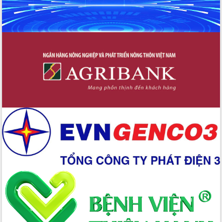
đấu có 77% xã đạt chuẩn nông thôn
mới
Chuyển đổi số 'mở đường' cho nông
nghiệp Đắk Lắk tăng trưởng bứt phá
Triển khai đồng bộ đo đạc, lập hồ sơ
địa chính, hoàn thiện cơ sở dữ liệu đất
đai
Ứng dụng sinh trắc học - Bước tiến
trong hành trình chuyển đổi số tại Đắk
Lắk
Đắk Lắk nâng cao hiệu quả công tác
Đảng từ Sổ tay đảng viên điện tử
Đắk Lắk đẩy mạnh nuôi biển công
nghệ, hướng tới phát triển thủy sản
bền vững
Tập huấn nâng cao năng lực triển khai
chuyển đổi số cho cán bộ, công chức
cấp xã
Đắk Lắk phát động hưởng ứng Ngày
Quyền của người tiêu dùng Việt Nam
2026