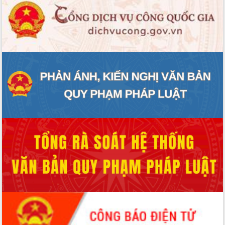
Rà soát, hoàn thiện hệ thống thiết chế
văn hóa, thể thao đáp ứng yêu cầu
phát triển mới
Thường trực HĐND tỉnh Đắk Lắk gặp
mặt Đoàn chuyên gia y tế TP. Hồ Chí
Minh
Lễ truy điệu và an táng hài cốt liệt sĩ
tại Nghĩa trang Liệt sĩ xã Sơn Hòa
Bàn giải pháp tháo gỡ khó khăn trong
xuất khẩu sầu riêng và triển khai quy
định EUDR
Thứ trưởng Bộ Nông nghiệp và Môi
trường Nguyễn Hoàng Hiệp khảo sát
vùng trồng và doanh nghiệp đóng gói
sầu riêng tại Đắk Lắk
Trình diễn nghệ thuật chế biến các
món ăn từ sầu riêng
Đắk Lắk công bố Quy hoạch và xúc
tiến đầu tư tỉnh
Ngành cá ngừ Đắk Lắk chủ động thích