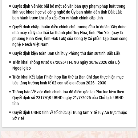
Quyết định Về việc bãi bỏ một số văn bản quy phạm pháp luật trong
VIDEO
lĩnh vực khoa học và công nghệ do Ủy ban nhân dân tỉnh Đắk Lắk
ban hành trước khi sắp xếp đơn vị hành chính cấp tỉnh
Loading the player...
Quyết định chấp thuận điều chỉnh chủ trương đầu tư dự án Xây dựng
Trailer Lễ hội Sầu riêng Đắk Lắk năm
nhà máy xử lý rác thải tại thành phố Tuy Hòa, tỉnh Phú Yên (nay là
2026
phường Bình Kiến, tỉnh Đắk Lắk) của Công ty Cổ phần Tập đoàn công
Khám bệnh, cấp phát thuốc miễn phí
nghệ T-Tech Việt Nam
và tặng quà người dân xã Cư Pui
Quyết định kiện toàn Ban Chỉ huy Phòng thủ dân sự tỉnh Đắk Lắk
Hội nghị UBND tỉnh Đắk Lắk thường kỳ
Triển khai Thông tư số 07/2026/TT-BNG ngày 30/6/2026 của Bộ
tháng 7/2026
Ngoại giao
Lễ truy tặng danh hiệu “Bà Mẹ Việt
ALBUM ẢNH
Triển khai Kết luận Phiên họp lần thứ tư Ban Chỉ đạo thực hiện mục
Nam Anh hùng” và trao Huân chương
tiêu tăng trưởng kinh tế 02 con số giai đoạn 2026 - 2030
Lao động
UBND tỉnh Đắk Lắk triển khai nhiệm
Thông báo Về việc đính chính tọa độ điểm góc tại Phụ lục kèm theo
vụ 6 tháng cuối năm 2026
Quyết định số 2317/QĐ-UBND ngày 21/7/2026 của Chủ tịch UBND
tỉnh
Kỳ họp thứ Hai, Hội đồng nhân dân
tỉnh khóa XI quyết nghị nhiều nội dung
Quyết định UBND tỉnh về tổ chức lại Trung tâm Y tế Tuy An trực thuộc
quan trọng
Sở Y tế
Bí thư Tỉnh ủy Lương Nguyễn Minh
Triết thăm, tặng quà người có công với
cách mạng
LIÊN KẾT WEB