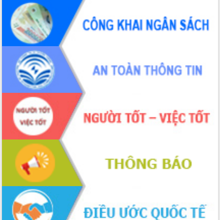
hiện nhiệm vụ quản lý tài sản công
hàng tuần
Tháo gỡ những vướng mắc, đẩy mạnh
công tác cải cách thủ tục hành chính
tại Trung tâm Phục vụ hành chính
công tỉnh
Đắk Lắk: Tôn vinh 46 giải pháp tại Hội
thi Sáng tạo Kỹ thuật 2024 - 2025
Đắk Lắk rà soát, điều chỉnh Đề án 190
về phát triển nuôi trồng thủy sản
Phó Chủ tịch UBND tỉnh Đắk Lắk
Trương Công Thái kiểm tra thực địa
Dự án cao tốc Khánh Hòa - Buôn Ma
Thuột
Định vị cà phê Việt Nam như một “di
sản sống” trong dòng chảy toàn cầu
Xây dựng nông thôn mới: Nâng cao đời
sống người dân từ những mô hình thiết
thực
Quyết liệt tháo gỡ vướng mắc, đẩy