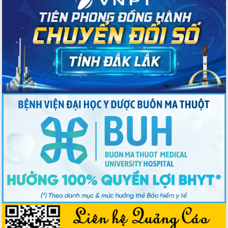
Ngày hội bầu cử đại biểu Quốc hội
khóa XVI và HĐND các cấp nhiệm kỳ
2026-2031
Đảm bảo cuộc bầu cử đại biểu Quốc
hội và đại biểu HĐND các cấp diễn ra
an toàn, hiệu quả, đúng quy định
Thủ tướng Chính phủ Phạm Minh Chính
kiểm tra, chỉ đạo hoàn thành các dự
án cao tốc và thăm khu tái định cư tại
Đắk Lắk
Sôi nổi Hội đua ngựa truyền thống Gò
Thì Thùng mừng Xuân Bính Ngọ 2026
Lãnh đạo tỉnh dâng hương tưởng niệm
tại Đập Đồng Cam đầu Xuân Bính Ngọ
Ngành nông nghiệp phấn đấu tăng
trưởng đạt 5,86% trong năm 2026
UBND tỉnh Đắk Lắk triển khai công tác
quốc phòng, quân sự địa phương năm
2026
Đắk Lắk tập trung toàn lực khắc phục
tồn tại IUU, sẵn sàng làm việc với