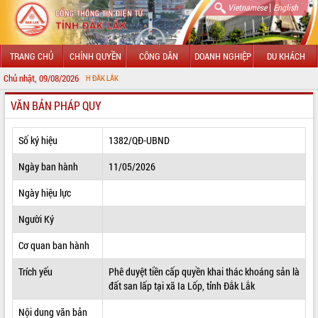
|
Vietnamese
English
TRANG CHỦ
CHÍNH QUYỀN
CÔNG DÂN
DOANH NGHIỆP
DU KHÁCH
Chủ nhật, 09/08/2026
CHÀO
VĂN BẢN PHÁP QUY
GIỚI THIỆU
LÃNH ĐẠO UBND TỈNH
Số ký hiệu
1382/QĐ-UBND
TIN TỨC SỰ KIỆN
Ngày ban hành
11/05/2026
SỞ, BAN, NGÀNH
Ngày hiệu lực
Người Ký
UBND CÁC XÃ, PHƯỜNG
Cơ quan ban hành
THÔNG TIN CHỈ ĐẠO ĐIỀU HÀNH
Trích yếu
Phê duyệt tiền cấp quyền khai thác khoáng sản là
HỆ THỐNG VĂN BẢN
đất san lấp tại xã Ia Lốp, tỉnh Đắk Lắk
VĂN BẢN HĐND TỈNH
Nội dung văn bản