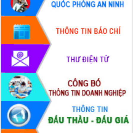
Quy hoạch và Xúc tiến đầu tư tỉnh Đắk
Lắk
Khơi thông điểm nghẽn, đẩy nhanh
giải ngân vốn khắc phục thiên tai
HĐND tỉnh thông qua điều chỉnh Quy
hoạch tỉnh thời kỳ 2021-2030
Hội thảo góp ý hồ sơ điều chỉnh quy
hoạch tỉnh Đắk Lắk thời kỳ 2021-2030,
tầm nhìn đến năm 2050
Nâng cao hiệu quả hoạt động của các
doanh nghiệp nhà nước
Hội nghị triển khai kết nối mạng
truyền số liệu chuyên dùng phục vụ cơ
quan Đảng, Nhà nước
Lễ phát động chuỗi hoạt động chung
tay làm sạch môi trường
Xã Ea Kar bước chuyển mình trong
công tác cải cách hành chính mô hình
mới
UBND tỉnh họp báo định kỳ tháng 4
năm 2026