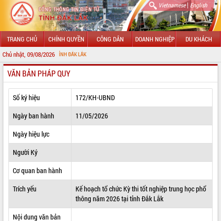
|
Vietnamese
English
TRANG CHỦ
CHÍNH QUYỀN
CÔNG DÂN
DOANH NGHIỆP
DU KHÁCH
Chủ nhật, 09/08/2026
CH
VĂN BẢN PHÁP QUY
GIỚI THIỆU
LÃNH ĐẠO UBND TỈNH
Số ký hiệu
172/KH-UBND
TIN TỨC SỰ KIỆN
Ngày ban hành
11/05/2026
SỞ, BAN, NGÀNH
Ngày hiệu lực
Người Ký
UBND CÁC XÃ, PHƯỜNG
Cơ quan ban hành
THÔNG TIN CHỈ ĐẠO ĐIỀU HÀNH
Trích yếu
Kế hoạch tổ chức Kỳ thi tốt nghiệp trung học phổ
HỆ THỐNG VĂN BẢN
thông năm 2026 tại tỉnh Đắk Lắk
VĂN BẢN HĐND TỈNH
Nội dung văn bản