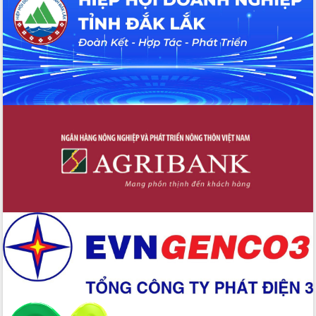
Xây dựng nền hành chính số đồng
hành cùng nông dân dân, doanh nghiệp
Giai đoạn 2026-2030, Đắk Lắk phấn
đấu có 77% xã đạt chuẩn nông thôn
mới
Chuyển đổi số 'mở đường' cho nông
nghiệp Đắk Lắk tăng trưởng bứt phá
Triển khai đồng bộ đo đạc, lập hồ sơ
địa chính, hoàn thiện cơ sở dữ liệu đất
đai
Ứng dụng sinh trắc học - Bước tiến
trong hành trình chuyển đổi số tại Đắk
Lắk
Đắk Lắk nâng cao hiệu quả công tác
Đảng từ Sổ tay đảng viên điện tử
Đắk Lắk đẩy mạnh nuôi biển công
nghệ, hướng tới phát triển thủy sản
bền vững
Tập huấn nâng cao năng lực triển khai
chuyển đổi số cho cán bộ, công chức