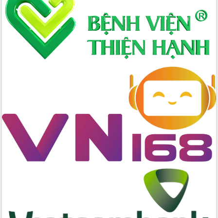
cấp xã
Đắk Lắk phát động hưởng ứng Ngày
Quyền của người tiêu dùng Việt Nam
2026
Đẩy mạnh cải cách hành chính, quyết
tâm đạt được mục tiêu tăng trưởng
hai con số trong năm 2026
Tổ chức trang trọng Lễ hội Đền thờ
Lương Văn Chánh năm 2026
Phó Bí thư Tỉnh ủy Đắk Lắk Đỗ Hữu
Huy giữ chức Bí thư Đảng ủy Ủy Ban
Nhân dân tỉnh
Bệnh án điện tử thúc đẩy chuyển đổi
số y tế tại Đắk Lắk
Chuyển đổi số thư viện: Mở rộng
không gian tri thức trong thời đại số
Đánh giá, rút kinh nghiệm công tác tổ
chức diễn tập trước ngày bầu cử
Chương trình “Gặp gỡ hữu nghị –
Friendship Meeting New Year 2026”