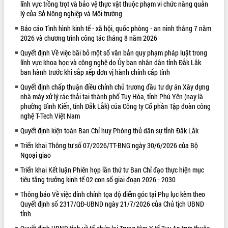
lĩnh vực trồng trọt và bảo vệ thực vật thuộc phạm vi chức năng quản
lý của Sở Nông nghiệp và Môi trường
VIDEO
Báo cáo Tình hình kinh tế - xã hội, quốc phòng - an ninh tháng 7 năm
2026 và chương trình công tác tháng 8 năm 2026
Quyết định Về việc bãi bỏ một số văn bản quy phạm pháp luật trong
lĩnh vực khoa học và công nghệ do Ủy ban nhân dân tỉnh Đắk Lắk
ban hành trước khi sắp xếp đơn vị hành chính cấp tỉnh
Quyết định chấp thuận điều chỉnh chủ trương đầu tư dự án Xây dựng
nhà máy xử lý rác thải tại thành phố Tuy Hòa, tỉnh Phú Yên (nay là
phường Bình Kiến, tỉnh Đắk Lắk) của Công ty Cổ phần Tập đoàn công
Khám bệnh, cấp phát thuốc miễn phí
nghệ T-Tech Việt Nam
và tặng quà người dân xã Cư Pui
Quyết định kiện toàn Ban Chỉ huy Phòng thủ dân sự tỉnh Đắk Lắk
Hội nghị UBND tỉnh Đắk Lắk thường kỳ
Triển khai Thông tư số 07/2026/TT-BNG ngày 30/6/2026 của Bộ
tháng 7/2026
Ngoại giao
Lễ truy tặng danh hiệu “Bà Mẹ Việt
Triển khai Kết luận Phiên họp lần thứ tư Ban Chỉ đạo thực hiện mục
Nam Anh hùng” và trao Huân chương
tiêu tăng trưởng kinh tế 02 con số giai đoạn 2026 - 2030
Lao động
ALBUM ẢNH
UBND tỉnh Đắk Lắk triển khai nhiệm
Thông báo Về việc đính chính tọa độ điểm góc tại Phụ lục kèm theo
Quyết định số 2317/QĐ-UBND ngày 21/7/2026 của Chủ tịch UBND
vụ 6 tháng cuối năm 2026
tỉnh
Kỳ họp thứ Hai, Hội đồng nhân dân
tỉnh khóa XI quyết nghị nhiều nội dung