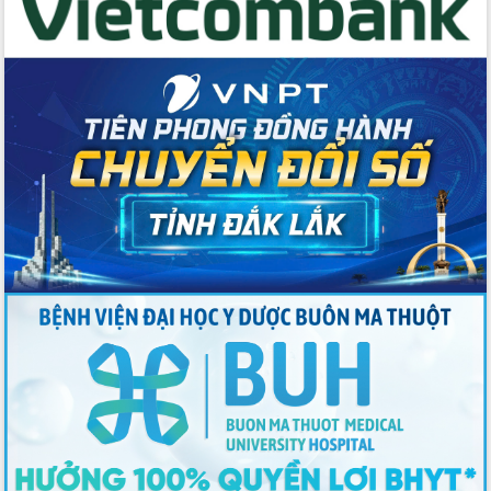
Bầu cử Quốc hội và HĐND: Cử tri Đắk
Lắk gửi gắm niềm tin, kỳ vọng vào lá
phiếu
Đắk Lắk sẵn sàng các điều kiện cho
Ngày hội bầu cử đại biểu Quốc hội
khóa XVI và HĐND các cấp nhiệm kỳ
2026-2031
Đảm bảo cuộc bầu cử đại biểu Quốc
hội và đại biểu HĐND các cấp diễn ra
an toàn, hiệu quả, đúng quy định
Thủ tướng Chính phủ Phạm Minh Chính
kiểm tra, chỉ đạo hoàn thành các dự
án cao tốc và thăm khu tái định cư tại
Đắk Lắk
Sôi nổi Hội đua ngựa truyền thống Gò
Thì Thùng mừng Xuân Bính Ngọ 2026
Lãnh đạo tỉnh dâng hương tưởng niệm
tại Đập Đồng Cam đầu Xuân Bính Ngọ
Ngành nông nghiệp phấn đấu tăng
trưởng đạt 5,86% trong năm 2026
UBND tỉnh Đắk Lắk triển khai công tác