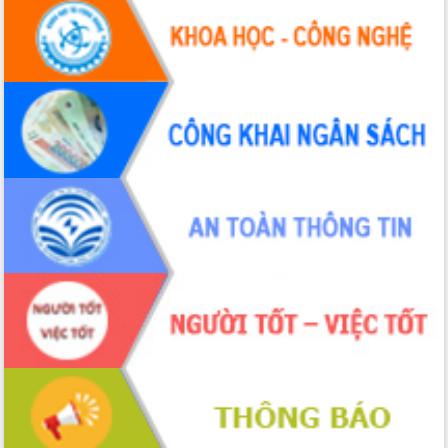
Hội thảo khoa học “Giải pháp thúc đẩy
phát triển nền kinh tế xanh tại tỉnh
Đắk Lắk”
Tăng cường giám sát, đôn đốc thực
hiện nhiệm vụ quản lý tài sản công
hàng tuần
Tháo gỡ những vướng mắc, đẩy mạnh
công tác cải cách thủ tục hành chính
tại Trung tâm Phục vụ hành chính
công tỉnh
Đắk Lắk: Tôn vinh 46 giải pháp tại Hội
thi Sáng tạo Kỹ thuật 2024 - 2025
Đắk Lắk rà soát, điều chỉnh Đề án 190
về phát triển nuôi trồng thủy sản
Phó Chủ tịch UBND tỉnh Đắk Lắk
Trương Công Thái kiểm tra thực địa
Dự án cao tốc Khánh Hòa - Buôn Ma
Thuột
Định vị cà phê Việt Nam như một “di
sản sống” trong dòng chảy toàn cầu