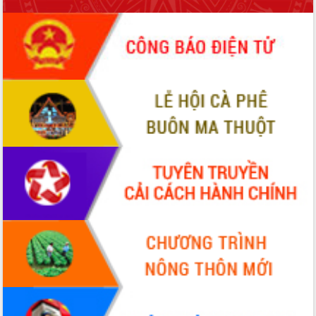
món ăn từ sầu riêng
Đắk Lắk công bố Quy hoạch và xúc
tiến đầu tư tỉnh
Ngành cá ngừ Đắk Lắk chủ động thích
ứng để giữ vững thị trường xuất khẩu
Diễn đàn Kinh tế tư nhân Việt Nam đột
phá cơ chế - Hợp tác công tư
Đề án 06 tạo bước ngoặt đột phá trong
cải cách hành chính tỉnh Đắk Lắk
Kết nối tour, đẩy mạnh chuyển đổi số
để phát triển du lịch Đắk Lắk
Khởi động Dự án Đầu tư xây dựng hạ
tầng kỹ thuật Cụm công nghiệp Tân
Tiến
Gặp mặt các cơ quan báo chí nhân Kỷ
niệm 101 năm Ngày Báo chí Cách
mạng Việt Nam
Đắk Lắk sơ kết 4 năm triển khai thực
hiện Đề án 06 của Chính phủ
Họp báo thông tin về Hội nghị Công bố