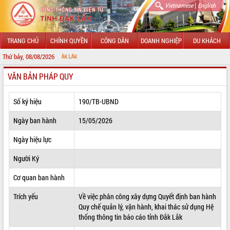
|
Vietnamese
English
TRANG CHỦ
CHÍNH QUYỀN
CÔNG DÂN
DOANH NGHIỆP
DU KHÁCH
Thứ bảy, 08/08/2026
CHÀO MỪ
VĂN BẢN PHÁP QUY
GIỚI THIỆU
LÃNH ĐẠO UBND TỈNH
Số ký hiệu
190/TB-UBND
TIN TỨC SỰ KIỆN
Ngày ban hành
15/05/2026
SỞ, BAN, NGÀNH
Ngày hiệu lực
Người Ký
UBND CÁC XÃ, PHƯỜNG
Cơ quan ban hành
THÔNG TIN CHỈ ĐẠO ĐIỀU HÀNH
Trích yếu
Về việc phân công xây dựng Quyết định ban hành
HỆ THỐNG VĂN BẢN
Quy chế quản lý, vận hành, khai thác sử dụng Hệ
thống thông tin báo cáo tỉnh Đắk Lắk
VĂN BẢN HĐND TỈNH