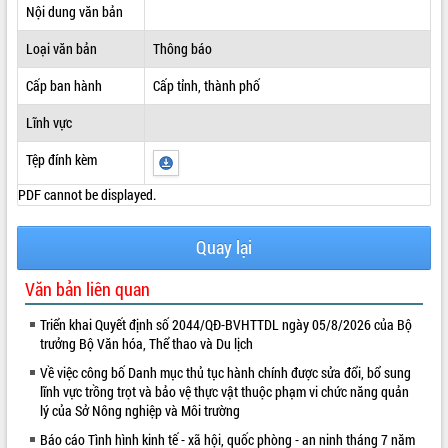
Nội dung văn bản
ĐIỂM TIN VĂN BẢN
Loại văn bản
Thông báo
QUY HOẠCH - KẾ HOẠCH
Cấp ban hành
Cấp tỉnh, thành phố
Lĩnh vực
Tệp đính kèm
PDF cannot be displayed.
Quay lại
Văn bản liên quan
Triển khai Quyết định số 2044/QĐ-BVHTTDL ngày 05/8/2026 của Bộ
trưởng Bộ Văn hóa, Thể thao và Du lịch
Về việc công bố Danh mục thủ tục hành chính được sửa đổi, bổ sung
lĩnh vực trồng trọt và bảo vệ thực vật thuộc phạm vi chức năng quản
lý của Sở Nông nghiệp và Môi trường
Báo cáo Tình hình kinh tế - xã hội, quốc phòng - an ninh tháng 7 năm