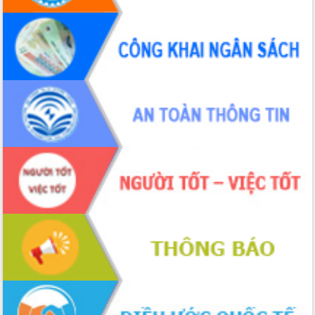
Hội thảo khoa học “Giải pháp thúc đẩy
phát triển nền kinh tế xanh tại tỉnh
Đắk Lắk”
Tăng cường giám sát, đôn đốc thực
hiện nhiệm vụ quản lý tài sản công
hàng tuần
Tháo gỡ những vướng mắc, đẩy mạnh
công tác cải cách thủ tục hành chính
tại Trung tâm Phục vụ hành chính
công tỉnh
Đắk Lắk: Tôn vinh 46 giải pháp tại Hội
thi Sáng tạo Kỹ thuật 2024 - 2025
Đắk Lắk rà soát, điều chỉnh Đề án 190
về phát triển nuôi trồng thủy sản
Phó Chủ tịch UBND tỉnh Đắk Lắk
Trương Công Thái kiểm tra thực địa
Dự án cao tốc Khánh Hòa - Buôn Ma
Thuột
Định vị cà phê Việt Nam như một “di
sản sống” trong dòng chảy toàn cầu