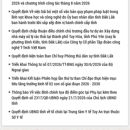
2026 và chương trình công tác tháng 8 năm 2026
VIDEO
Quyết định Về việc bãi bỏ một số văn bản quy phạm pháp luật trong
lĩnh vực khoa học và công nghệ do Ủy ban nhân dân tỉnh Đắk Lắk
ban hành trước khi sắp xếp đơn vị hành chính cấp tỉnh
Quyết định chấp thuận điều chỉnh chủ trương đầu tư dự án Xây dựng
nhà máy xử lý rác thải tại thành phố Tuy Hòa, tỉnh Phú Yên (nay là
phường Bình Kiến, tỉnh Đắk Lắk) của Công ty Cổ phần Tập đoàn công
nghệ T-Tech Việt Nam
Quyết định kiện toàn Ban Chỉ huy Phòng thủ dân sự tỉnh Đắk Lắk
Triển khai Thông tư số 07/2026/TT-BNG ngày 30/6/2026 của Bộ
Khám bệnh, cấp phát thuốc miễn phí
Ngoại giao
và tặng quà người dân xã Cư Pui
Triển khai Kết luận Phiên họp lần thứ tư Ban Chỉ đạo thực hiện mục
Hội nghị UBND tỉnh Đắk Lắk thường kỳ
tiêu tăng trưởng kinh tế 02 con số giai đoạn 2026 - 2030
tháng 7/2026
Lễ truy tặng danh hiệu “Bà Mẹ Việt
Thông báo Về việc đính chính tọa độ điểm góc tại Phụ lục kèm theo
Nam Anh hùng” và trao Huân chương
Quyết định số 2317/QĐ-UBND ngày 21/7/2026 của Chủ tịch UBND
tỉnh
Lao động
ALBUM ẢNH
UBND tỉnh Đắk Lắk triển khai nhiệm
Quyết định UBND tỉnh về tổ chức lại Trung tâm Y tế Tuy An trực thuộc
vụ 6 tháng cuối năm 2026
Sở Y tế
Kỳ họp thứ Hai, Hội đồng nhân dân
tỉnh khóa XI quyết nghị nhiều nội dung