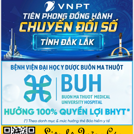
Bầu cử Quốc hội và HĐND: Cử tri Đắk
Lắk gửi gắm niềm tin, kỳ vọng vào lá
phiếu
Đắk Lắk sẵn sàng các điều kiện cho
Ngày hội bầu cử đại biểu Quốc hội
khóa XVI và HĐND các cấp nhiệm kỳ
2026-2031
Đảm bảo cuộc bầu cử đại biểu Quốc
hội và đại biểu HĐND các cấp diễn ra
an toàn, hiệu quả, đúng quy định
Thủ tướng Chính phủ Phạm Minh Chính
kiểm tra, chỉ đạo hoàn thành các dự
án cao tốc và thăm khu tái định cư tại
Đắk Lắk
Sôi nổi Hội đua ngựa truyền thống Gò
Thì Thùng mừng Xuân Bính Ngọ 2026
Lãnh đạo tỉnh dâng hương tưởng niệm
tại Đập Đồng Cam đầu Xuân Bính Ngọ
Ngành nông nghiệp phấn đấu tăng
trưởng đạt 5,86% trong năm 2026
UBND tỉnh Đắk Lắk triển khai công tác