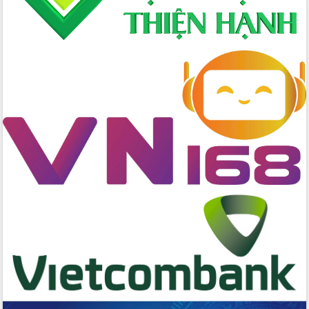
cấp xã
Đắk Lắk phát động hưởng ứng Ngày
Quyền của người tiêu dùng Việt Nam
2026
Đẩy mạnh cải cách hành chính, quyết
tâm đạt được mục tiêu tăng trưởng
hai con số trong năm 2026
Tổ chức trang trọng Lễ hội Đền thờ
Lương Văn Chánh năm 2026
Phó Bí thư Tỉnh ủy Đắk Lắk Đỗ Hữu
Huy giữ chức Bí thư Đảng ủy Ủy Ban
Nhân dân tỉnh
Bệnh án điện tử thúc đẩy chuyển đổi
số y tế tại Đắk Lắk
Chuyển đổi số thư viện: Mở rộng
không gian tri thức trong thời đại số
Đánh giá, rút kinh nghiệm công tác tổ
chức diễn tập trước ngày bầu cử
Chương trình “Gặp gỡ hữu nghị –
Friendship Meeting New Year 2026”