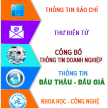
Quy hoạch và Xúc tiến đầu tư tỉnh Đắk
Lắk
Khơi thông điểm nghẽn, đẩy nhanh
giải ngân vốn khắc phục thiên tai
HĐND tỉnh thông qua điều chỉnh Quy
hoạch tỉnh thời kỳ 2021-2030
Hội thảo góp ý hồ sơ điều chỉnh quy
hoạch tỉnh Đắk Lắk thời kỳ 2021-2030,
tầm nhìn đến năm 2050
Nâng cao hiệu quả hoạt động của các
doanh nghiệp nhà nước
Hội nghị triển khai kết nối mạng
truyền số liệu chuyên dùng phục vụ cơ
quan Đảng, Nhà nước
Lễ phát động chuỗi hoạt động chung
tay làm sạch môi trường
Xã Ea Kar bước chuyển mình trong
công tác cải cách hành chính mô hình
mới
UBND tỉnh họp báo định kỳ tháng 4
năm 2026