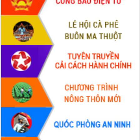
món ăn từ sầu riêng
Đắk Lắk công bố Quy hoạch và xúc
tiến đầu tư tỉnh
Ngành cá ngừ Đắk Lắk chủ động thích
ứng để giữ vững thị trường xuất khẩu
Diễn đàn Kinh tế tư nhân Việt Nam đột
phá cơ chế - Hợp tác công tư
Đề án 06 tạo bước ngoặt đột phá trong
cải cách hành chính tỉnh Đắk Lắk
Kết nối tour, đẩy mạnh chuyển đổi số
để phát triển du lịch Đắk Lắk
Khởi động Dự án Đầu tư xây dựng hạ
tầng kỹ thuật Cụm công nghiệp Tân
Tiến
Gặp mặt các cơ quan báo chí nhân Kỷ
niệm 101 năm Ngày Báo chí Cách
mạng Việt Nam
Đắk Lắk sơ kết 4 năm triển khai thực
hiện Đề án 06 của Chính phủ
Họp báo thông tin về Hội nghị Công bố