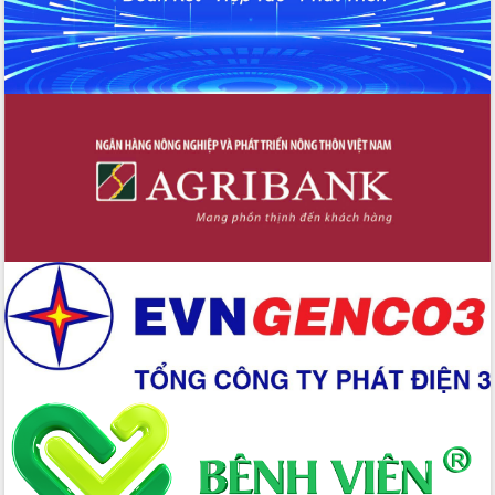
Xây dựng nền hành chính số đồng
hành cùng nông dân dân, doanh nghiệp
Giai đoạn 2026-2030, Đắk Lắk phấn
đấu có 77% xã đạt chuẩn nông thôn
mới
Chuyển đổi số 'mở đường' cho nông
nghiệp Đắk Lắk tăng trưởng bứt phá
Triển khai đồng bộ đo đạc, lập hồ sơ
địa chính, hoàn thiện cơ sở dữ liệu đất
đai
Ứng dụng sinh trắc học - Bước tiến
trong hành trình chuyển đổi số tại Đắk
Lắk
Đắk Lắk nâng cao hiệu quả công tác
Đảng từ Sổ tay đảng viên điện tử
Đắk Lắk đẩy mạnh nuôi biển công
nghệ, hướng tới phát triển thủy sản
bền vững
Tập huấn nâng cao năng lực triển khai
chuyển đổi số cho cán bộ, công chức