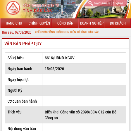
|
Vietnamese
English
TRANG CHỦ
CHÍNH QUYỀN
CÔNG DÂN
DOANH NGHIỆP
DU KHÁCH
Thứ sáu, 07/08/2026
CHÀO MỪNG ĐẾN VỚI CỔNG THÔNG TIN ĐIỆN TỬ TỈNH ĐẮK LẮK
VĂN BẢN PHÁP QUY
GIỚI THIỆU
LÃNH ĐẠO UBND TỈNH
Số ký hiệu
6616/UBND-KGXV
TIN TỨC SỰ KIỆN
Ngày ban hành
15/05/2026
SỞ, BAN, NGÀNH
Ngày hiệu lực
Người Ký
UBND CÁC XÃ, PHƯỜNG
Cơ quan ban hành
THÔNG TIN CHỈ ĐẠO ĐIỀU HÀNH
Trích yếu
triển khai Công văn số 2098/BCA-C12 của Bộ
HỆ THỐNG VĂN BẢN
Công an
VĂN BẢN HĐND TỈNH
Nội dung văn bản