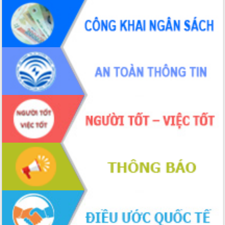
Hội thảo khoa học “Giải pháp thúc đẩy
phát triển nền kinh tế xanh tại tỉnh
Đắk Lắk”
Tăng cường giám sát, đôn đốc thực
hiện nhiệm vụ quản lý tài sản công
hàng tuần
Tháo gỡ những vướng mắc, đẩy mạnh
công tác cải cách thủ tục hành chính
tại Trung tâm Phục vụ hành chính
công tỉnh
Đắk Lắk: Tôn vinh 46 giải pháp tại Hội
thi Sáng tạo Kỹ thuật 2024 - 2025
Đắk Lắk rà soát, điều chỉnh Đề án 190
về phát triển nuôi trồng thủy sản
Phó Chủ tịch UBND tỉnh Đắk Lắk
Trương Công Thái kiểm tra thực địa
Dự án cao tốc Khánh Hòa - Buôn Ma
Thuột
Định vị cà phê Việt Nam như một “di
sản sống” trong dòng chảy toàn cầu