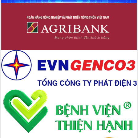
Xây dựng nền hành chính số đồng
hành cùng nông dân dân, doanh nghiệp
Giai đoạn 2026-2030, Đắk Lắk phấn
đấu có 77% xã đạt chuẩn nông thôn
mới
Chuyển đổi số 'mở đường' cho nông
nghiệp Đắk Lắk tăng trưởng bứt phá
Triển khai đồng bộ đo đạc, lập hồ sơ
địa chính, hoàn thiện cơ sở dữ liệu đất
đai
Ứng dụng sinh trắc học - Bước tiến
trong hành trình chuyển đổi số tại Đắk
Lắk
Đắk Lắk nâng cao hiệu quả công tác
Đảng từ Sổ tay đảng viên điện tử
Đắk Lắk đẩy mạnh nuôi biển công
nghệ, hướng tới phát triển thủy sản
bền vững
Tập huấn nâng cao năng lực triển khai
chuyển đổi số cho cán bộ, công chức