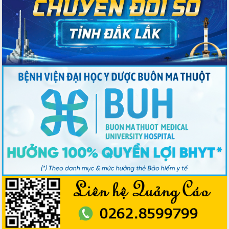
Bầu cử Quốc hội và HĐND: Cử tri Đắk
Lắk gửi gắm niềm tin, kỳ vọng vào lá
phiếu
Đắk Lắk sẵn sàng các điều kiện cho
Ngày hội bầu cử đại biểu Quốc hội
khóa XVI và HĐND các cấp nhiệm kỳ
2026-2031
Đảm bảo cuộc bầu cử đại biểu Quốc
hội và đại biểu HĐND các cấp diễn ra
an toàn, hiệu quả, đúng quy định
Thủ tướng Chính phủ Phạm Minh Chính
kiểm tra, chỉ đạo hoàn thành các dự
án cao tốc và thăm khu tái định cư tại
Đắk Lắk
Sôi nổi Hội đua ngựa truyền thống Gò
Thì Thùng mừng Xuân Bính Ngọ 2026
Lãnh đạo tỉnh dâng hương tưởng niệm
tại Đập Đồng Cam đầu Xuân Bính Ngọ
Ngành nông nghiệp phấn đấu tăng
trưởng đạt 5,86% trong năm 2026
UBND tỉnh Đắk Lắk triển khai công tác