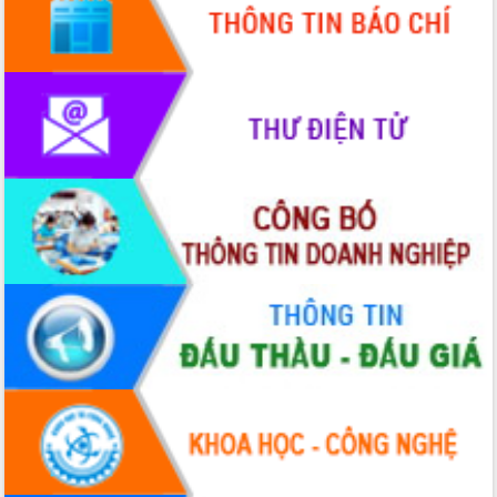
Quy hoạch và Xúc tiến đầu tư tỉnh Đắk
Lắk
Khơi thông điểm nghẽn, đẩy nhanh
giải ngân vốn khắc phục thiên tai
HĐND tỉnh thông qua điều chỉnh Quy
hoạch tỉnh thời kỳ 2021-2030
Hội thảo góp ý hồ sơ điều chỉnh quy
hoạch tỉnh Đắk Lắk thời kỳ 2021-2030,
tầm nhìn đến năm 2050
Nâng cao hiệu quả hoạt động của các
doanh nghiệp nhà nước
Hội nghị triển khai kết nối mạng
truyền số liệu chuyên dùng phục vụ cơ
quan Đảng, Nhà nước
Lễ phát động chuỗi hoạt động chung
tay làm sạch môi trường
Xã Ea Kar bước chuyển mình trong
công tác cải cách hành chính mô hình
mới
UBND tỉnh họp báo định kỳ tháng 4
năm 2026