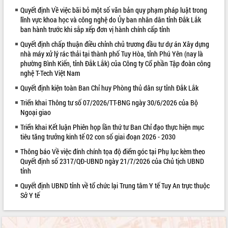
Quyết định Về việc bãi bỏ một số văn bản quy phạm pháp luật trong
VIDEO
lĩnh vực khoa học và công nghệ do Ủy ban nhân dân tỉnh Đắk Lắk
ban hành trước khi sắp xếp đơn vị hành chính cấp tỉnh
Quyết định chấp thuận điều chỉnh chủ trương đầu tư dự án Xây dựng
nhà máy xử lý rác thải tại thành phố Tuy Hòa, tỉnh Phú Yên (nay là
phường Bình Kiến, tỉnh Đắk Lắk) của Công ty Cổ phần Tập đoàn công
nghệ T-Tech Việt Nam
Quyết định kiện toàn Ban Chỉ huy Phòng thủ dân sự tỉnh Đắk Lắk
Triển khai Thông tư số 07/2026/TT-BNG ngày 30/6/2026 của Bộ
Ngoại giao
Khám bệnh, cấp phát thuốc miễn phí
và tặng quà người dân xã Cư Pui
Triển khai Kết luận Phiên họp lần thứ tư Ban Chỉ đạo thực hiện mục
tiêu tăng trưởng kinh tế 02 con số giai đoạn 2026 - 2030
Hội nghị UBND tỉnh Đắk Lắk thường kỳ
tháng 7/2026
Thông báo Về việc đính chính tọa độ điểm góc tại Phụ lục kèm theo
Lễ truy tặng danh hiệu “Bà Mẹ Việt
Quyết định số 2317/QĐ-UBND ngày 21/7/2026 của Chủ tịch UBND
tỉnh
Nam Anh hùng” và trao Huân chương
Lao động
Quyết định UBND tỉnh về tổ chức lại Trung tâm Y tế Tuy An trực thuộc
ALBUM ẢNH
UBND tỉnh Đắk Lắk triển khai nhiệm
Sở Y tế
vụ 6 tháng cuối năm 2026
Kỳ họp thứ Hai, Hội đồng nhân dân
tỉnh khóa XI quyết nghị nhiều nội dung