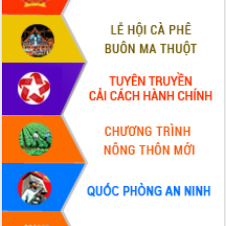
món ăn từ sầu riêng
Đắk Lắk công bố Quy hoạch và xúc
tiến đầu tư tỉnh
Ngành cá ngừ Đắk Lắk chủ động thích
ứng để giữ vững thị trường xuất khẩu
Diễn đàn Kinh tế tư nhân Việt Nam đột
phá cơ chế - Hợp tác công tư
Đề án 06 tạo bước ngoặt đột phá trong
cải cách hành chính tỉnh Đắk Lắk
Kết nối tour, đẩy mạnh chuyển đổi số
để phát triển du lịch Đắk Lắk
Khởi động Dự án Đầu tư xây dựng hạ
tầng kỹ thuật Cụm công nghiệp Tân
Tiến
Gặp mặt các cơ quan báo chí nhân Kỷ
niệm 101 năm Ngày Báo chí Cách
mạng Việt Nam
Đắk Lắk sơ kết 4 năm triển khai thực
hiện Đề án 06 của Chính phủ
Họp báo thông tin về Hội nghị Công bố