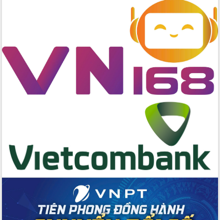
cấp xã
Đắk Lắk phát động hưởng ứng Ngày
Quyền của người tiêu dùng Việt Nam
2026
Đẩy mạnh cải cách hành chính, quyết
tâm đạt được mục tiêu tăng trưởng
hai con số trong năm 2026
Tổ chức trang trọng Lễ hội Đền thờ
Lương Văn Chánh năm 2026
Phó Bí thư Tỉnh ủy Đắk Lắk Đỗ Hữu
Huy giữ chức Bí thư Đảng ủy Ủy Ban
Nhân dân tỉnh
Bệnh án điện tử thúc đẩy chuyển đổi
số y tế tại Đắk Lắk
Chuyển đổi số thư viện: Mở rộng
không gian tri thức trong thời đại số
Đánh giá, rút kinh nghiệm công tác tổ
chức diễn tập trước ngày bầu cử
Chương trình “Gặp gỡ hữu nghị –
Friendship Meeting New Year 2026”