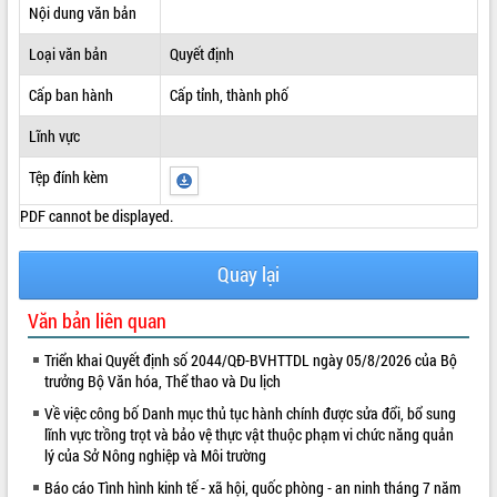
Nội dung văn bản
ĐIỂM TIN VĂN BẢN
Loại văn bản
Quyết định
QUY HOẠCH - KẾ HOẠCH
Cấp ban hành
Cấp tỉnh, thành phố
Lĩnh vực
Tệp đính kèm
PDF cannot be displayed.
Quay lại
Văn bản liên quan
Triển khai Quyết định số 2044/QĐ-BVHTTDL ngày 05/8/2026 của Bộ
trưởng Bộ Văn hóa, Thể thao và Du lịch
Về việc công bố Danh mục thủ tục hành chính được sửa đổi, bổ sung
lĩnh vực trồng trọt và bảo vệ thực vật thuộc phạm vi chức năng quản
lý của Sở Nông nghiệp và Môi trường
Báo cáo Tình hình kinh tế - xã hội, quốc phòng - an ninh tháng 7 năm