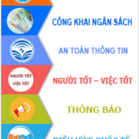
Hội thảo khoa học “Giải pháp thúc đẩy
phát triển nền kinh tế xanh tại tỉnh
Đắk Lắk”
Tăng cường giám sát, đôn đốc thực
hiện nhiệm vụ quản lý tài sản công
hàng tuần
Tháo gỡ những vướng mắc, đẩy mạnh
công tác cải cách thủ tục hành chính
tại Trung tâm Phục vụ hành chính
công tỉnh
Đắk Lắk: Tôn vinh 46 giải pháp tại Hội
thi Sáng tạo Kỹ thuật 2024 - 2025
Đắk Lắk rà soát, điều chỉnh Đề án 190
về phát triển nuôi trồng thủy sản
Phó Chủ tịch UBND tỉnh Đắk Lắk
Trương Công Thái kiểm tra thực địa
Dự án cao tốc Khánh Hòa - Buôn Ma
Thuột
Định vị cà phê Việt Nam như một “di
sản sống” trong dòng chảy toàn cầu