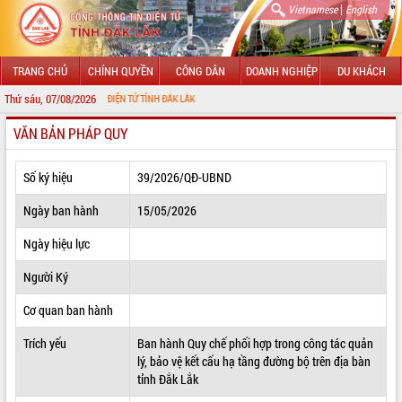
|
Vietnamese
English
TRANG CHỦ
CHÍNH QUYỀN
CÔNG DÂN
DOANH NGHIỆP
DU KHÁCH
Thứ sáu, 07/08/2026
 THÔNG TIN ĐIỆN TỬ TỈNH ĐẮK LẮK
VĂN BẢN PHÁP QUY
GIỚI THIỆU
LÃNH ĐẠO UBND TỈNH
Số ký hiệu
39/2026/QĐ-UBND
TIN TỨC SỰ KIỆN
Ngày ban hành
15/05/2026
SỞ, BAN, NGÀNH
Ngày hiệu lực
Người Ký
UBND CÁC XÃ, PHƯỜNG
Cơ quan ban hành
THÔNG TIN CHỈ ĐẠO ĐIỀU HÀNH
Trích yếu
Ban hành Quy chế phối hợp trong công tác quản
HỆ THỐNG VĂN BẢN
lý, bảo vệ kết cấu hạ tầng đường bộ trên địa bàn
tỉnh Đắk Lắk
VĂN BẢN HĐND TỈNH