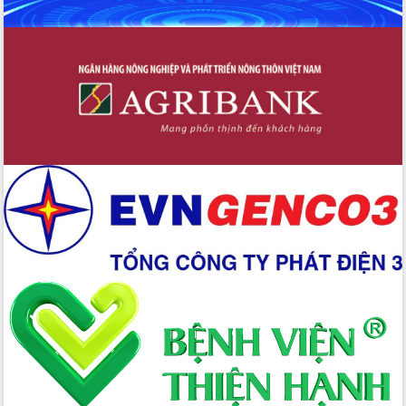
Xây dựng nền hành chính số đồng
hành cùng nông dân dân, doanh nghiệp
Giai đoạn 2026-2030, Đắk Lắk phấn
đấu có 77% xã đạt chuẩn nông thôn
mới
Chuyển đổi số 'mở đường' cho nông
nghiệp Đắk Lắk tăng trưởng bứt phá
Triển khai đồng bộ đo đạc, lập hồ sơ
địa chính, hoàn thiện cơ sở dữ liệu đất
đai
Ứng dụng sinh trắc học - Bước tiến
trong hành trình chuyển đổi số tại Đắk
Lắk
Đắk Lắk nâng cao hiệu quả công tác
Đảng từ Sổ tay đảng viên điện tử
Đắk Lắk đẩy mạnh nuôi biển công
nghệ, hướng tới phát triển thủy sản
bền vững
Tập huấn nâng cao năng lực triển khai
chuyển đổi số cho cán bộ, công chức