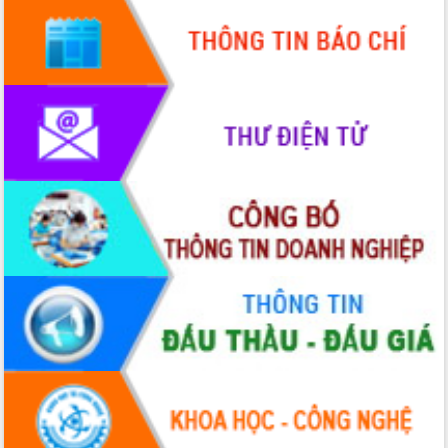
Quy hoạch và Xúc tiến đầu tư tỉnh Đắk
Lắk
Khơi thông điểm nghẽn, đẩy nhanh
giải ngân vốn khắc phục thiên tai
HĐND tỉnh thông qua điều chỉnh Quy
hoạch tỉnh thời kỳ 2021-2030
Hội thảo góp ý hồ sơ điều chỉnh quy
hoạch tỉnh Đắk Lắk thời kỳ 2021-2030,
tầm nhìn đến năm 2050
Nâng cao hiệu quả hoạt động của các
doanh nghiệp nhà nước
Hội nghị triển khai kết nối mạng
truyền số liệu chuyên dùng phục vụ cơ
quan Đảng, Nhà nước
Lễ phát động chuỗi hoạt động chung
tay làm sạch môi trường
Xã Ea Kar bước chuyển mình trong
công tác cải cách hành chính mô hình
mới
UBND tỉnh họp báo định kỳ tháng 4
năm 2026