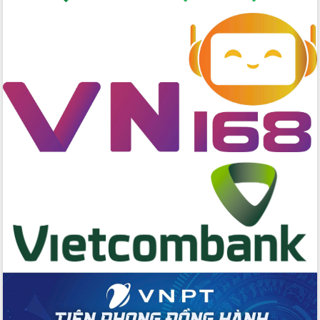
cấp xã
Đắk Lắk phát động hưởng ứng Ngày
Quyền của người tiêu dùng Việt Nam
2026
Đẩy mạnh cải cách hành chính, quyết
tâm đạt được mục tiêu tăng trưởng
hai con số trong năm 2026
Tổ chức trang trọng Lễ hội Đền thờ
Lương Văn Chánh năm 2026
Phó Bí thư Tỉnh ủy Đắk Lắk Đỗ Hữu
Huy giữ chức Bí thư Đảng ủy Ủy Ban
Nhân dân tỉnh
Bệnh án điện tử thúc đẩy chuyển đổi
số y tế tại Đắk Lắk
Chuyển đổi số thư viện: Mở rộng
không gian tri thức trong thời đại số
Đánh giá, rút kinh nghiệm công tác tổ
chức diễn tập trước ngày bầu cử
Chương trình “Gặp gỡ hữu nghị –
Friendship Meeting New Year 2026”