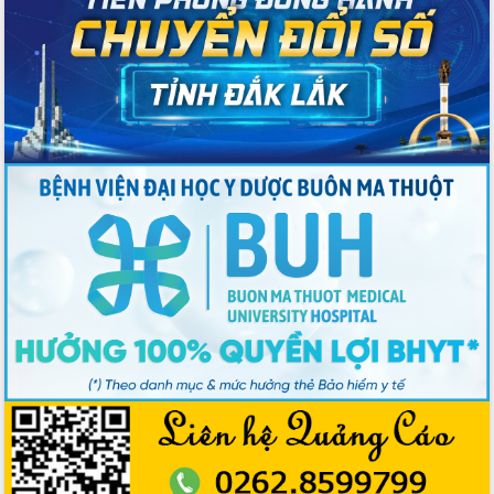
Bầu cử Quốc hội và HĐND: Cử tri Đắk
Lắk gửi gắm niềm tin, kỳ vọng vào lá
phiếu
Đắk Lắk sẵn sàng các điều kiện cho
Ngày hội bầu cử đại biểu Quốc hội
khóa XVI và HĐND các cấp nhiệm kỳ
2026-2031
Đảm bảo cuộc bầu cử đại biểu Quốc
hội và đại biểu HĐND các cấp diễn ra
an toàn, hiệu quả, đúng quy định
Thủ tướng Chính phủ Phạm Minh Chính
kiểm tra, chỉ đạo hoàn thành các dự
án cao tốc và thăm khu tái định cư tại
Đắk Lắk
Sôi nổi Hội đua ngựa truyền thống Gò
Thì Thùng mừng Xuân Bính Ngọ 2026
Lãnh đạo tỉnh dâng hương tưởng niệm
tại Đập Đồng Cam đầu Xuân Bính Ngọ
Ngành nông nghiệp phấn đấu tăng
trưởng đạt 5,86% trong năm 2026
UBND tỉnh Đắk Lắk triển khai công tác