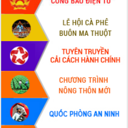
món ăn từ sầu riêng
Đắk Lắk công bố Quy hoạch và xúc
tiến đầu tư tỉnh
Ngành cá ngừ Đắk Lắk chủ động thích
ứng để giữ vững thị trường xuất khẩu
Diễn đàn Kinh tế tư nhân Việt Nam đột
phá cơ chế - Hợp tác công tư
Đề án 06 tạo bước ngoặt đột phá trong
cải cách hành chính tỉnh Đắk Lắk
Kết nối tour, đẩy mạnh chuyển đổi số
để phát triển du lịch Đắk Lắk
Khởi động Dự án Đầu tư xây dựng hạ
tầng kỹ thuật Cụm công nghiệp Tân
Tiến
Gặp mặt các cơ quan báo chí nhân Kỷ
niệm 101 năm Ngày Báo chí Cách
mạng Việt Nam
Đắk Lắk sơ kết 4 năm triển khai thực
hiện Đề án 06 của Chính phủ
Họp báo thông tin về Hội nghị Công bố