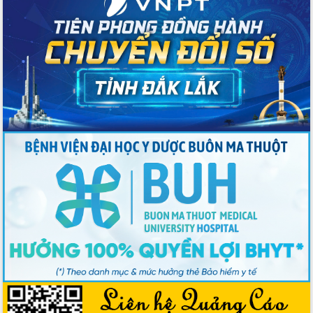
Bầu cử Quốc hội và HĐND: Cử tri Đắk
Lắk gửi gắm niềm tin, kỳ vọng vào lá
phiếu
Đắk Lắk sẵn sàng các điều kiện cho
Ngày hội bầu cử đại biểu Quốc hội
khóa XVI và HĐND các cấp nhiệm kỳ
2026-2031
Đảm bảo cuộc bầu cử đại biểu Quốc
hội và đại biểu HĐND các cấp diễn ra
an toàn, hiệu quả, đúng quy định
Thủ tướng Chính phủ Phạm Minh Chính
kiểm tra, chỉ đạo hoàn thành các dự
án cao tốc và thăm khu tái định cư tại
Đắk Lắk
Sôi nổi Hội đua ngựa truyền thống Gò
Thì Thùng mừng Xuân Bính Ngọ 2026
Lãnh đạo tỉnh dâng hương tưởng niệm
tại Đập Đồng Cam đầu Xuân Bính Ngọ
Ngành nông nghiệp phấn đấu tăng
trưởng đạt 5,86% trong năm 2026
UBND tỉnh Đắk Lắk triển khai công tác