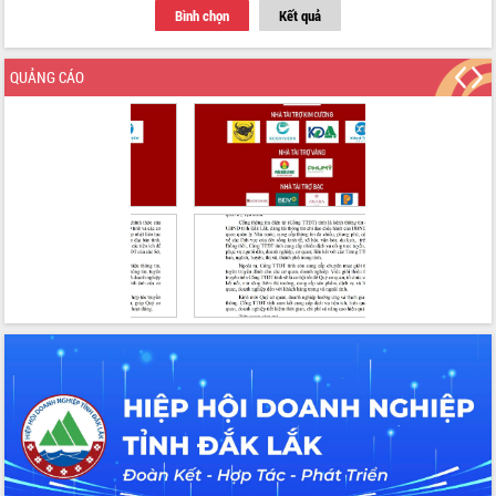
Thứ trưởng Bộ Y tế làm việc với tỉnh
Bình chọn
Kết quả
Đắk Lắk về phát triển nhân lực y tế
cho trạm y tế cấp xã
QUẢNG CÁO
Du lịch Đắk Lắk nâng tầm trải nghiệm
du khách thông qua Hệ thống cơ sở dữ
liệu và Bản đồ số
Tập huấn ứng dụng trí tuệ nhân tạo (AI)
trong thương mại điện tử năm 2026
Đoàn đại biểu Quốc hội tỉnh Đắk Lắk
trao đổi thông tin trước Kỳ họp thứ
nhất, Quốc hội khóa XVI
Quyết liệt cải cách hành chính, khơi
thông nguồn lực phát triển
Nâng cao hiệu lực, hiệu quả HĐND
tỉnh thông qua hiện đại hóa hành chính
Xã Ea Phê gắn cải cách hành chính với
chuyển đổi số
Phó Chủ tịch Thường trực UBND tỉnh
Hồ Thị Nguyên Thảo làm việc tại Trung
tâm Phục vụ hành chính công xã Ea
Phê