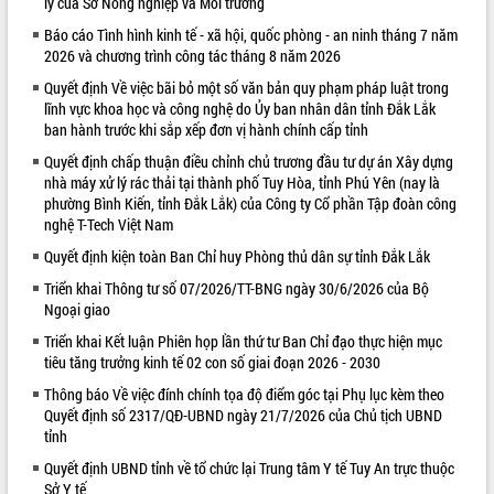
lý của Sở Nông nghiệp và Môi trường
VIDEO
Báo cáo Tình hình kinh tế - xã hội, quốc phòng - an ninh tháng 7 năm
2026 và chương trình công tác tháng 8 năm 2026
Quyết định Về việc bãi bỏ một số văn bản quy phạm pháp luật trong
lĩnh vực khoa học và công nghệ do Ủy ban nhân dân tỉnh Đắk Lắk
ban hành trước khi sắp xếp đơn vị hành chính cấp tỉnh
Quyết định chấp thuận điều chỉnh chủ trương đầu tư dự án Xây dựng
nhà máy xử lý rác thải tại thành phố Tuy Hòa, tỉnh Phú Yên (nay là
phường Bình Kiến, tỉnh Đắk Lắk) của Công ty Cổ phần Tập đoàn công
nghệ T-Tech Việt Nam
Khám bệnh, cấp phát thuốc miễn phí
Quyết định kiện toàn Ban Chỉ huy Phòng thủ dân sự tỉnh Đắk Lắk
và tặng quà người dân xã Cư Pui
Triển khai Thông tư số 07/2026/TT-BNG ngày 30/6/2026 của Bộ
Hội nghị UBND tỉnh Đắk Lắk thường kỳ
Ngoại giao
tháng 7/2026
Triển khai Kết luận Phiên họp lần thứ tư Ban Chỉ đạo thực hiện mục
Lễ truy tặng danh hiệu “Bà Mẹ Việt
tiêu tăng trưởng kinh tế 02 con số giai đoạn 2026 - 2030
Nam Anh hùng” và trao Huân chương
Lao động
Thông báo Về việc đính chính tọa độ điểm góc tại Phụ lục kèm theo
Quyết định số 2317/QĐ-UBND ngày 21/7/2026 của Chủ tịch UBND
ALBUM ẢNH
UBND tỉnh Đắk Lắk triển khai nhiệm
tỉnh
vụ 6 tháng cuối năm 2026
Quyết định UBND tỉnh về tổ chức lại Trung tâm Y tế Tuy An trực thuộc
Kỳ họp thứ Hai, Hội đồng nhân dân
Sở Y tế
tỉnh khóa XI quyết nghị nhiều nội dung