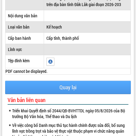
trên địa bàn tỉnh Đắk Lắk giai đoạn 2026-203
ĐIỂM TIN VĂN BẢN
Nội dung văn bản
QUY HOẠCH - KẾ HOẠCH
Loại văn bản
Kế hoạch
Cấp ban hành
Cấp tỉnh, thành phố
Lĩnh vực
Tệp đính kèm
PDF cannot be displayed.
Quay lại
Văn bản liên quan
Triển khai Quyết định số 2044/QĐ-BVHTTDL ngày 05/8/2026 của Bộ
trưởng Bộ Văn hóa, Thể thao và Du lịch
Về việc công bố Danh mục thủ tục hành chính được sửa đổi, bổ sung
lĩnh vực trồng trọt và bảo vệ thực vật thuộc phạm vi chức năng quản