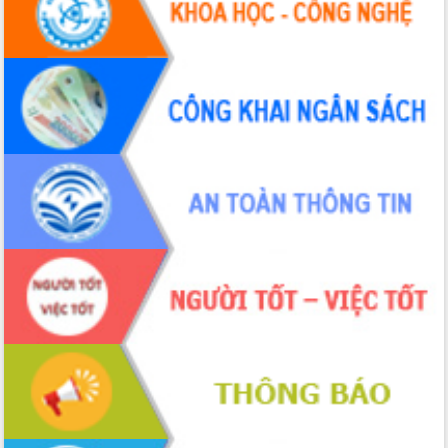
Hội thảo khoa học “Giải pháp thúc đẩy
phát triển nền kinh tế xanh tại tỉnh
Đắk Lắk”
Tăng cường giám sát, đôn đốc thực
hiện nhiệm vụ quản lý tài sản công
hàng tuần
Tháo gỡ những vướng mắc, đẩy mạnh
công tác cải cách thủ tục hành chính
tại Trung tâm Phục vụ hành chính
công tỉnh
Đắk Lắk: Tôn vinh 46 giải pháp tại Hội
thi Sáng tạo Kỹ thuật 2024 - 2025
Đắk Lắk rà soát, điều chỉnh Đề án 190
về phát triển nuôi trồng thủy sản
Phó Chủ tịch UBND tỉnh Đắk Lắk
Trương Công Thái kiểm tra thực địa
Dự án cao tốc Khánh Hòa - Buôn Ma
Thuột
Định vị cà phê Việt Nam như một “di
sản sống” trong dòng chảy toàn cầu