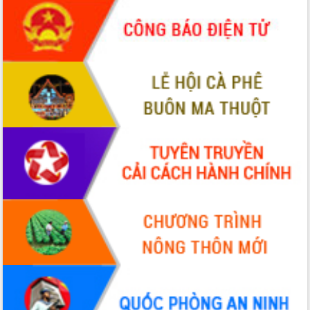
món ăn từ sầu riêng
Đắk Lắk công bố Quy hoạch và xúc
tiến đầu tư tỉnh
Ngành cá ngừ Đắk Lắk chủ động thích
ứng để giữ vững thị trường xuất khẩu
Diễn đàn Kinh tế tư nhân Việt Nam đột
phá cơ chế - Hợp tác công tư
Đề án 06 tạo bước ngoặt đột phá trong
cải cách hành chính tỉnh Đắk Lắk
Kết nối tour, đẩy mạnh chuyển đổi số
để phát triển du lịch Đắk Lắk
Khởi động Dự án Đầu tư xây dựng hạ
tầng kỹ thuật Cụm công nghiệp Tân
Tiến
Gặp mặt các cơ quan báo chí nhân Kỷ
niệm 101 năm Ngày Báo chí Cách
mạng Việt Nam
Đắk Lắk sơ kết 4 năm triển khai thực
hiện Đề án 06 của Chính phủ
Họp báo thông tin về Hội nghị Công bố