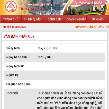
|
Vietnamese
English
TRANG CHỦ
CHÍNH QUYỀN
CÔNG DÂN
DOANH NGHIỆP
DU KHÁCH
Thứ bảy, 08/08/2026
CHÀO MỪNG ĐẾN VỚI CỔNG THÔNG TIN ĐIỆN T
VĂN BẢN PHÁP QUY
GIỚI THIỆU
LÃNH ĐẠO UBND TỈNH
Số ký hiệu
182/KH-UBND
TIN TỨC SỰ KIỆN
Ngày ban hành
18/05/2026
SỞ, BAN, NGÀNH
Ngày hiệu lực
Người Ký
UBND CÁC XÃ, PHƯỜNG
Cơ quan ban hành
THÔNG TIN CHỈ ĐẠO ĐIỀU HÀNH
Trích yếu
Thực hiện nhiệm vụ Đề án "Nâng cao năng lực số
HỆ THỐNG VĂN BẢN
cho người dân vùng đồng bào dân tộc thiểu số và
miền núi" và "Phát triển khoa học, công nghệ, đổi
VĂN BẢN HĐND TỈNH
mới sáng tạo lĩnh vực công tác dân tộc, tôn giáo"