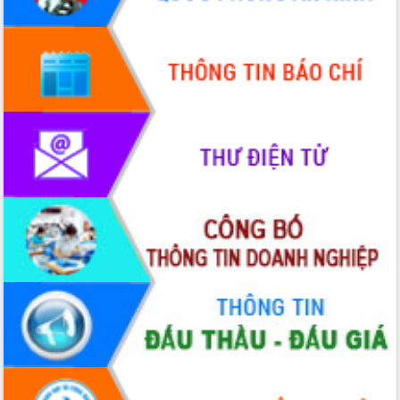
Quy hoạch và Xúc tiến đầu tư tỉnh Đắk
Lắk
Khơi thông điểm nghẽn, đẩy nhanh
giải ngân vốn khắc phục thiên tai
HĐND tỉnh thông qua điều chỉnh Quy
hoạch tỉnh thời kỳ 2021-2030
Hội thảo góp ý hồ sơ điều chỉnh quy
hoạch tỉnh Đắk Lắk thời kỳ 2021-2030,
tầm nhìn đến năm 2050
Nâng cao hiệu quả hoạt động của các
doanh nghiệp nhà nước
Hội nghị triển khai kết nối mạng
truyền số liệu chuyên dùng phục vụ cơ
quan Đảng, Nhà nước
Lễ phát động chuỗi hoạt động chung
tay làm sạch môi trường
Xã Ea Kar bước chuyển mình trong
công tác cải cách hành chính mô hình
mới
UBND tỉnh họp báo định kỳ tháng 4
năm 2026