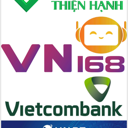
cấp xã
Đắk Lắk phát động hưởng ứng Ngày
Quyền của người tiêu dùng Việt Nam
2026
Đẩy mạnh cải cách hành chính, quyết
tâm đạt được mục tiêu tăng trưởng
hai con số trong năm 2026
Tổ chức trang trọng Lễ hội Đền thờ
Lương Văn Chánh năm 2026
Phó Bí thư Tỉnh ủy Đắk Lắk Đỗ Hữu
Huy giữ chức Bí thư Đảng ủy Ủy Ban
Nhân dân tỉnh
Bệnh án điện tử thúc đẩy chuyển đổi
số y tế tại Đắk Lắk
Chuyển đổi số thư viện: Mở rộng
không gian tri thức trong thời đại số
Đánh giá, rút kinh nghiệm công tác tổ
chức diễn tập trước ngày bầu cử
Chương trình “Gặp gỡ hữu nghị –
Friendship Meeting New Year 2026”