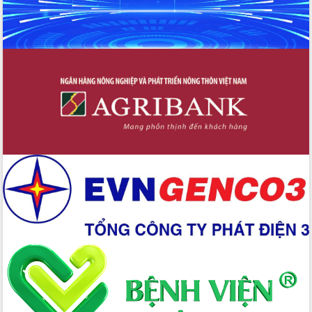
Xây dựng nền hành chính số đồng
hành cùng nông dân dân, doanh nghiệp
Giai đoạn 2026-2030, Đắk Lắk phấn
đấu có 77% xã đạt chuẩn nông thôn
mới
Chuyển đổi số 'mở đường' cho nông
nghiệp Đắk Lắk tăng trưởng bứt phá
Triển khai đồng bộ đo đạc, lập hồ sơ
địa chính, hoàn thiện cơ sở dữ liệu đất
đai
Ứng dụng sinh trắc học - Bước tiến
trong hành trình chuyển đổi số tại Đắk
Lắk
Đắk Lắk nâng cao hiệu quả công tác
Đảng từ Sổ tay đảng viên điện tử
Đắk Lắk đẩy mạnh nuôi biển công
nghệ, hướng tới phát triển thủy sản
bền vững
Tập huấn nâng cao năng lực triển khai
chuyển đổi số cho cán bộ, công chức