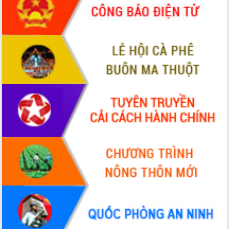
phá cơ chế - Hợp tác công tư
Đề án 06 tạo bước ngoặt đột phá trong
cải cách hành chính tỉnh Đắk Lắk
Kết nối tour, đẩy mạnh chuyển đổi số
để phát triển du lịch Đắk Lắk
Khởi động Dự án Đầu tư xây dựng hạ
tầng kỹ thuật Cụm công nghiệp Tân
Tiến
Gặp mặt các cơ quan báo chí nhân Kỷ
niệm 101 năm Ngày Báo chí Cách
mạng Việt Nam
Đắk Lắk sơ kết 4 năm triển khai thực
hiện Đề án 06 của Chính phủ
Họp báo thông tin về Hội nghị Công bố
Quy hoạch và Xúc tiến đầu tư tỉnh Đắk
Lắk
Khơi thông điểm nghẽn, đẩy nhanh
giải ngân vốn khắc phục thiên tai
HĐND tỉnh thông qua điều chỉnh Quy
hoạch tỉnh thời kỳ 2021-2030