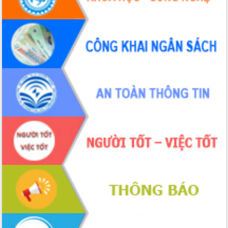
Tháo gỡ những vướng mắc, đẩy mạnh
công tác cải cách thủ tục hành chính
tại Trung tâm Phục vụ hành chính
công tỉnh
Đắk Lắk: Tôn vinh 46 giải pháp tại Hội
thi Sáng tạo Kỹ thuật 2024 - 2025
Đắk Lắk rà soát, điều chỉnh Đề án 190
về phát triển nuôi trồng thủy sản
Phó Chủ tịch UBND tỉnh Đắk Lắk
Trương Công Thái kiểm tra thực địa
Dự án cao tốc Khánh Hòa - Buôn Ma
Thuột
Định vị cà phê Việt Nam như một “di
sản sống” trong dòng chảy toàn cầu
Xây dựng nông thôn mới: Nâng cao đời
sống người dân từ những mô hình thiết
thực
Quyết liệt tháo gỡ vướng mắc, đẩy
nhanh tiến độ các dự án trọng điểm
trong Khu kinh tế Nam Phú Yên