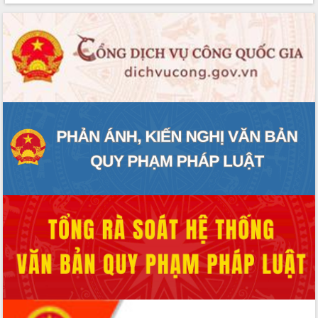
phát triển mới
Thường trực HĐND tỉnh Đắk Lắk gặp
mặt Đoàn chuyên gia y tế TP. Hồ Chí
Minh
Lễ truy điệu và an táng hài cốt liệt sĩ
tại Nghĩa trang Liệt sĩ xã Sơn Hòa
Bàn giải pháp tháo gỡ khó khăn trong
xuất khẩu sầu riêng và triển khai quy
định EUDR
Thứ trưởng Bộ Nông nghiệp và Môi
trường Nguyễn Hoàng Hiệp khảo sát
vùng trồng và doanh nghiệp đóng gói
sầu riêng tại Đắk Lắk
Trình diễn nghệ thuật chế biến các
món ăn từ sầu riêng
Đắk Lắk công bố Quy hoạch và xúc
tiến đầu tư tỉnh
Ngành cá ngừ Đắk Lắk chủ động thích
ứng để giữ vững thị trường xuất khẩu
Diễn đàn Kinh tế tư nhân Việt Nam đột