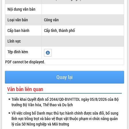
ĐIỂM TIN VĂN BẢN
Nội dung văn bản
Loại văn bản
Công văn
QUY HOẠCH - KẾ HOẠCH
Cấp ban hành
Cấp tỉnh, thành phố
Lĩnh vực
Tệp đính kèm
PDF cannot be displayed.
Quay lại
Văn bản liên quan
Triển khai Quyết định số 2044/QĐ-BVHTTDL ngày 05/8/2026 của Bộ
trưởng Bộ Văn hóa, Thể thao và Du lịch
Về việc công bố Danh mục thủ tục hành chính được sửa đổi, bổ sung
lĩnh vực trồng trọt và bảo vệ thực vật thuộc phạm vi chức năng quản
lý của Sở Nông nghiệp và Môi trường