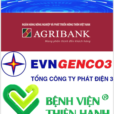
Chuyển đổi số 'mở đường' cho nông
nghiệp Đắk Lắk tăng trưởng bứt phá
Triển khai đồng bộ đo đạc, lập hồ sơ
địa chính, hoàn thiện cơ sở dữ liệu đất
đai
Ứng dụng sinh trắc học - Bước tiến
trong hành trình chuyển đổi số tại Đắk
Lắk
Đắk Lắk nâng cao hiệu quả công tác
Đảng từ Sổ tay đảng viên điện tử
Đắk Lắk đẩy mạnh nuôi biển công
nghệ, hướng tới phát triển thủy sản
bền vững
Tập huấn nâng cao năng lực triển khai
chuyển đổi số cho cán bộ, công chức
cấp xã
Đắk Lắk phát động hưởng ứng Ngày
Quyền của người tiêu dùng Việt Nam
2026
Đẩy mạnh cải cách hành chính, quyết
tâm đạt được mục tiêu tăng trưởng