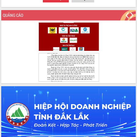
Tập huấn ứng dụng trí tuệ nhân tạo (AI)
trong thương mại điện tử năm 2026
QUẢNG CÁO
Đoàn đại biểu Quốc hội tỉnh Đắk Lắk
trao đổi thông tin trước Kỳ họp thứ
nhất, Quốc hội khóa XVI
Quyết liệt cải cách hành chính, khơi
thông nguồn lực phát triển
Nâng cao hiệu lực, hiệu quả HĐND
tỉnh thông qua hiện đại hóa hành chính
Xã Ea Phê gắn cải cách hành chính với
chuyển đổi số
Phó Chủ tịch Thường trực UBND tỉnh
Hồ Thị Nguyên Thảo làm việc tại Trung
tâm Phục vụ hành chính công xã Ea
Phê
Xây dựng nền hành chính số đồng
hành cùng nông dân dân, doanh nghiệp
Giai đoạn 2026-2030, Đắk Lắk phấn
đấu có 77% xã đạt chuẩn nông thôn
mới