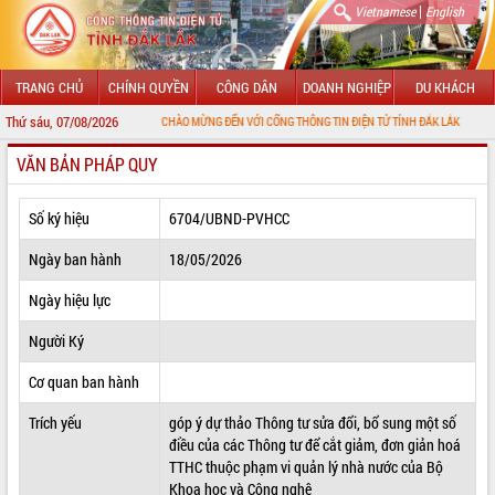
|
Vietnamese
English
TRANG CHỦ
CHÍNH QUYỀN
CÔNG DÂN
DOANH NGHIỆP
DU KHÁCH
Thứ sáu, 07/08/2026
CHÀO MỪNG ĐẾN VỚI CỔNG THÔNG TIN ĐIỆN TỬ TỈNH ĐẮK LẮK
VĂN BẢN PHÁP QUY
GIỚI THIỆU
LÃNH ĐẠO UBND TỈNH
Số ký hiệu
6704/UBND-PVHCC
TIN TỨC SỰ KIỆN
Ngày ban hành
18/05/2026
SỞ, BAN, NGÀNH
Ngày hiệu lực
Người Ký
UBND CÁC XÃ, PHƯỜNG
Cơ quan ban hành
THÔNG TIN CHỈ ĐẠO ĐIỀU HÀNH
Trích yếu
góp ý dự thảo Thông tư sửa đổi, bổ sung một số
HỆ THỐNG VĂN BẢN
điều của các Thông tư để cắt giảm, đơn giản hoá
TTHC thuộc phạm vi quản lý nhà nước của Bộ
VĂN BẢN HĐND TỈNH
Khoa học và Công nghệ