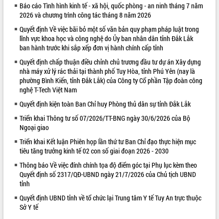
Báo cáo Tình hình kinh tế - xã hội, quốc phòng - an ninh tháng 7 năm
VIDEO
2026 và chương trình công tác tháng 8 năm 2026
Quyết định Về việc bãi bỏ một số văn bản quy phạm pháp luật trong
Loading the player...
lĩnh vực khoa học và công nghệ do Ủy ban nhân dân tỉnh Đắk Lắk
Khám bệnh, cấp phát thuốc miễn phí
ban hành trước khi sắp xếp đơn vị hành chính cấp tỉnh
và tặng quà người dân xã Cư Pui
Quyết định chấp thuận điều chỉnh chủ trương đầu tư dự án Xây dựng
Hội nghị UBND tỉnh Đắk Lắk thường kỳ
nhà máy xử lý rác thải tại thành phố Tuy Hòa, tỉnh Phú Yên (nay là
tháng 7/2026
phường Bình Kiến, tỉnh Đắk Lắk) của Công ty Cổ phần Tập đoàn công
nghệ T-Tech Việt Nam
Lễ truy tặng danh hiệu “Bà Mẹ Việt
Nam Anh hùng” và trao Huân chương
Quyết định kiện toàn Ban Chỉ huy Phòng thủ dân sự tỉnh Đắk Lắk
Lao động
Triển khai Thông tư số 07/2026/TT-BNG ngày 30/6/2026 của Bộ
ALBUM ẢNH
UBND tỉnh Đắk Lắk triển khai nhiệm
Ngoại giao
vụ 6 tháng cuối năm 2026
Triển khai Kết luận Phiên họp lần thứ tư Ban Chỉ đạo thực hiện mục
Kỳ họp thứ Hai, Hội đồng nhân dân
tiêu tăng trưởng kinh tế 02 con số giai đoạn 2026 - 2030
tỉnh khóa XI quyết nghị nhiều nội dung
quan trọng
Thông báo Về việc đính chính tọa độ điểm góc tại Phụ lục kèm theo
Quyết định số 2317/QĐ-UBND ngày 21/7/2026 của Chủ tịch UBND
Bí thư Tỉnh ủy Lương Nguyễn Minh
tỉnh
Triết thăm, tặng quà người có công với
cách mạng
Quyết định UBND tỉnh về tổ chức lại Trung tâm Y tế Tuy An trực thuộc
Sở Y tế
Rà soát, hoàn thiện hệ thống thiết chế
văn hóa, thể thao đáp ứng yêu cầu
LIÊN KẾT WEB