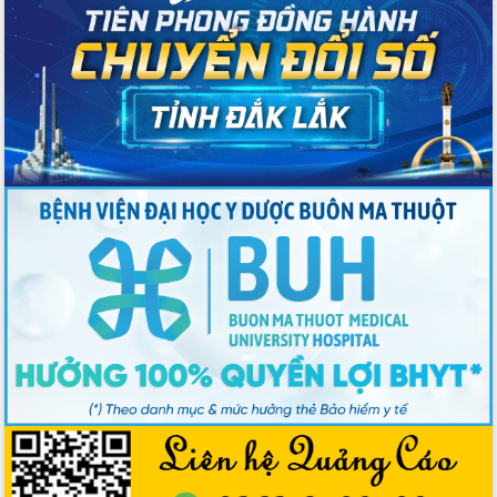
2026-2031
Đảm bảo cuộc bầu cử đại biểu Quốc
hội và đại biểu HĐND các cấp diễn ra
an toàn, hiệu quả, đúng quy định
Thủ tướng Chính phủ Phạm Minh Chính
kiểm tra, chỉ đạo hoàn thành các dự
án cao tốc và thăm khu tái định cư tại
Đắk Lắk
Sôi nổi Hội đua ngựa truyền thống Gò
Thì Thùng mừng Xuân Bính Ngọ 2026
Lãnh đạo tỉnh dâng hương tưởng niệm
tại Đập Đồng Cam đầu Xuân Bính Ngọ
Ngành nông nghiệp phấn đấu tăng
trưởng đạt 5,86% trong năm 2026
UBND tỉnh Đắk Lắk triển khai công tác
quốc phòng, quân sự địa phương năm
2026
Đắk Lắk tập trung toàn lực khắc phục
tồn tại IUU, sẵn sàng làm việc với
Đoàn thanh tra EC
Chủ tịch UBND tỉnh Tạ Anh Tuấn thăm,