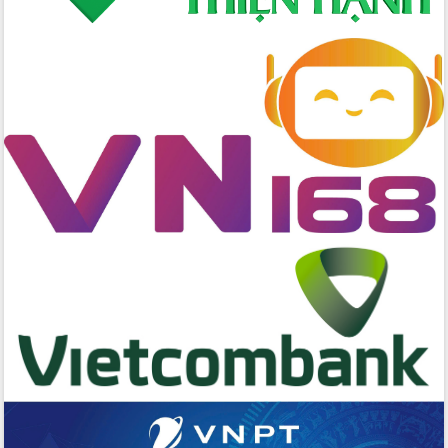
hai con số trong năm 2026
Tổ chức trang trọng Lễ hội Đền thờ
Lương Văn Chánh năm 2026
Phó Bí thư Tỉnh ủy Đắk Lắk Đỗ Hữu
Huy giữ chức Bí thư Đảng ủy Ủy Ban
Nhân dân tỉnh
Bệnh án điện tử thúc đẩy chuyển đổi
số y tế tại Đắk Lắk
Chuyển đổi số thư viện: Mở rộng
không gian tri thức trong thời đại số
Đánh giá, rút kinh nghiệm công tác tổ
chức diễn tập trước ngày bầu cử
Chương trình “Gặp gỡ hữu nghị –
Friendship Meeting New Year 2026”
Bầu cử Quốc hội và HĐND: Cử tri Đắk
Lắk gửi gắm niềm tin, kỳ vọng vào lá
phiếu
Đắk Lắk sẵn sàng các điều kiện cho
Ngày hội bầu cử đại biểu Quốc hội
khóa XVI và HĐND các cấp nhiệm kỳ