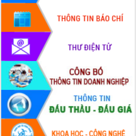
Hội thảo góp ý hồ sơ điều chỉnh quy
hoạch tỉnh Đắk Lắk thời kỳ 2021-2030,
tầm nhìn đến năm 2050
Nâng cao hiệu quả hoạt động của các
doanh nghiệp nhà nước
Hội nghị triển khai kết nối mạng
truyền số liệu chuyên dùng phục vụ cơ
quan Đảng, Nhà nước
Lễ phát động chuỗi hoạt động chung
tay làm sạch môi trường
Xã Ea Kar bước chuyển mình trong
công tác cải cách hành chính mô hình
mới
UBND tỉnh họp báo định kỳ tháng 4
năm 2026
Hội thảo khoa học “Giải pháp thúc đẩy
phát triển nền kinh tế xanh tại tỉnh
Đắk Lắk”
Tăng cường giám sát, đôn đốc thực
hiện nhiệm vụ quản lý tài sản công
hàng tuần