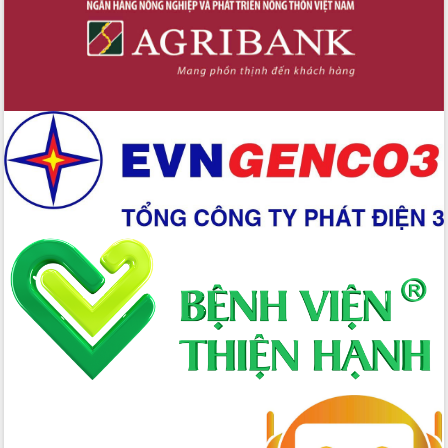
mới
Chuyển đổi số 'mở đường' cho nông
nghiệp Đắk Lắk tăng trưởng bứt phá
Triển khai đồng bộ đo đạc, lập hồ sơ
địa chính, hoàn thiện cơ sở dữ liệu đất
đai
Ứng dụng sinh trắc học - Bước tiến
trong hành trình chuyển đổi số tại Đắk
Lắk
Đắk Lắk nâng cao hiệu quả công tác
Đảng từ Sổ tay đảng viên điện tử
Đắk Lắk đẩy mạnh nuôi biển công
nghệ, hướng tới phát triển thủy sản
bền vững
Tập huấn nâng cao năng lực triển khai
chuyển đổi số cho cán bộ, công chức
cấp xã
Đắk Lắk phát động hưởng ứng Ngày
Quyền của người tiêu dùng Việt Nam
2026