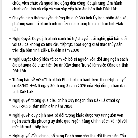
chức, viên chức và người lao động đến công táctạiTrung tâm hành
VIDEO
chính của tỉnh và cấp xã sau sắp xếp trên địa bàn tỉnh Đắk Lắk
Chuyển giao thẩm quyền chứng thực từ Chủ tịch Ủy ban nhân dân xã,
phường sang tổ chức hành nghề công chứng trên địa bàn tỉnh Đắk
Lắk
Nghị Quyết-Quy định chính sách hỗ trợ chuyển đổi nghề, giải bản đối
với tàu cá không có nhu cầu tiếp tục hoạt động khai thác thủy sản
trên địa bàn tỉnh Đắk Lắk đến năm 2030
Nghị Quyết-Cho ý kiến về cam kết bố trí nguồn vốn đối ứng ngân sách
địa phương để thực hiện Dự án Xây dựng Trụ sở làm việc Công an tỉnh
Lễ truy tặng danh hiệu “Bà Mẹ Việt
Đắk Lắk
Nam Anh hùng” và trao Huân chương
Thông báo về việc đính chính Phụ lục ban hành kèm theo Nghị quyết
Lao động
số 08/NQ-HĐND ngày 30 tháng 3 năm 2026 của Hội đồng nhân dân
UBND tỉnh Đắk Lắk triển khai nhiệm
tỉnh Đắk Lắk
vụ 6 tháng cuối năm 2026
Nghị quyết thông qua điều chỉnh Quy hoạch tỉnh Đắk Lắk thời kỳ
Kỳ họp thứ Hai, Hội đồng nhân dân
2021-2030, tầm nhìn đến năm 2050.
tỉnh khóa XI quyết nghị nhiều nội dung
Nghị quyết quy định một số đối tượng khác được vay từ nguồn vốn
quan trọng
ALBUM ẢNH
ngân sách địa phương ủy thác qua Ngân hàng Chính sách xã hội với
Bí thư Tỉnh ủy Lương Nguyễn Minh
mức lãi suất thấp hơn.
Triết thăm, tặng quà người có công với
Nghị quyết điều chỉnh, bổ sung Danh mục các khu đất thực hiện đấu
cách mạng