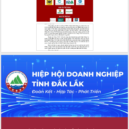
du khách thông qua Hệ thống cơ sở dữ
liệu và Bản đồ số
Tập huấn ứng dụng trí tuệ nhân tạo (AI)
trong thương mại điện tử năm 2026
Đoàn đại biểu Quốc hội tỉnh Đắk Lắk
trao đổi thông tin trước Kỳ họp thứ
nhất, Quốc hội khóa XVI
Quyết liệt cải cách hành chính, khơi
thông nguồn lực phát triển
Nâng cao hiệu lực, hiệu quả HĐND
tỉnh thông qua hiện đại hóa hành chính
Xã Ea Phê gắn cải cách hành chính với
chuyển đổi số
Phó Chủ tịch Thường trực UBND tỉnh
Hồ Thị Nguyên Thảo làm việc tại Trung
tâm Phục vụ hành chính công xã Ea
Phê
Xây dựng nền hành chính số đồng
hành cùng nông dân dân, doanh nghiệp
Giai đoạn 2026-2030, Đắk Lắk phấn
đấu có 77% xã đạt chuẩn nông thôn