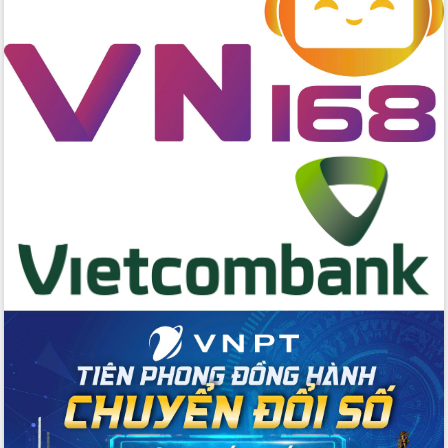
Đẩy mạnh cải cách hành chính, quyết
tâm đạt được mục tiêu tăng trưởng
hai con số trong năm 2026
Tổ chức trang trọng Lễ hội Đền thờ
Lương Văn Chánh năm 2026
Phó Bí thư Tỉnh ủy Đắk Lắk Đỗ Hữu
Huy giữ chức Bí thư Đảng ủy Ủy Ban
Nhân dân tỉnh
Bệnh án điện tử thúc đẩy chuyển đổi
số y tế tại Đắk Lắk
Chuyển đổi số thư viện: Mở rộng
không gian tri thức trong thời đại số
Đánh giá, rút kinh nghiệm công tác tổ
chức diễn tập trước ngày bầu cử
Chương trình “Gặp gỡ hữu nghị –
Friendship Meeting New Year 2026”
Bầu cử Quốc hội và HĐND: Cử tri Đắk
Lắk gửi gắm niềm tin, kỳ vọng vào lá
phiếu
Đắk Lắk sẵn sàng các điều kiện cho