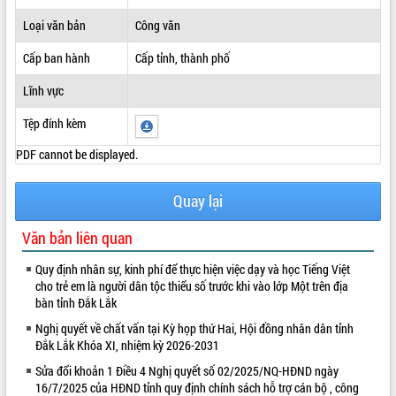
ĐIỂM TIN VĂN BẢN
Loại văn bản
Công văn
Cấp ban hành
Cấp tỉnh, thành phố
QUY HOẠCH - KẾ HOẠCH
Lĩnh vực
Tệp đính kèm
PDF cannot be displayed.
Quay lại
Văn bản liên quan
Quy định nhân sự, kinh phí để thực hiện việc dạy và học Tiếng Việt
cho trẻ em là người dân tộc thiểu số trước khi vào lớp Một trên địa
bàn tỉnh Đắk Lắk
Nghị quyết về chất vấn tại Kỳ họp thứ Hai, Hội đồng nhân dân tỉnh
Đắk Lắk Khóa XI, nhiệm kỳ 2026-2031
Sửa đổi khoản 1 Điều 4 Nghị quyết số 02/2025/NQ-HĐND ngày
16/7/2025 của HĐND tỉnh quy định chính sách hỗ trợ cán bộ , công