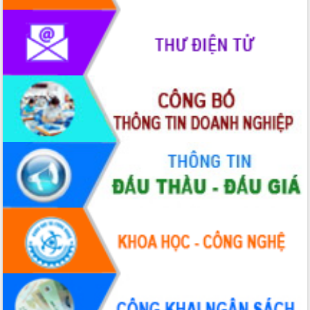
HĐND tỉnh thông qua điều chỉnh Quy
hoạch tỉnh thời kỳ 2021-2030
Hội thảo góp ý hồ sơ điều chỉnh quy
hoạch tỉnh Đắk Lắk thời kỳ 2021-2030,
tầm nhìn đến năm 2050
Nâng cao hiệu quả hoạt động của các
doanh nghiệp nhà nước
Hội nghị triển khai kết nối mạng
truyền số liệu chuyên dùng phục vụ cơ
quan Đảng, Nhà nước
Lễ phát động chuỗi hoạt động chung
tay làm sạch môi trường
Xã Ea Kar bước chuyển mình trong
công tác cải cách hành chính mô hình
mới
UBND tỉnh họp báo định kỳ tháng 4
năm 2026
Hội thảo khoa học “Giải pháp thúc đẩy
phát triển nền kinh tế xanh tại tỉnh
Đắk Lắk”
Tăng cường giám sát, đôn đốc thực