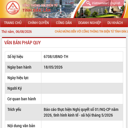
|
Vietnamese
English
TRANG CHỦ
CHÍNH QUYỀN
CÔNG DÂN
DOANH NGHIỆP
DU KHÁCH
Thứ năm, 06/08/2026
CHÀO MỪNG ĐẾN VỚI CỔNG THÔNG TIN ĐIỆN TỬ TỈNH ĐẮK LẮK
VĂN BẢN PHÁP QUY
GIỚI THIỆU
LÃNH ĐẠO UBND TỈNH
Số ký hiệu
6708/UBND-TH
TIN TỨC SỰ KIỆN
Ngày ban hành
18/05/2026
SỞ, BAN, NGÀNH
Ngày hiệu lực
Người Ký
UBND CÁC XÃ, PHƯỜNG
Cơ quan ban hành
THÔNG TIN CHỈ ĐẠO ĐIỀU HÀNH
Trích yếu
Báo cáo thực hiện Nghị quyết số 01/NQ-CP năm
HỆ THỐNG VĂN BẢN
2026, tình hình kinh tế - xã hội tháng 5/2026
VĂN BẢN HĐND TỈNH
Nội dung văn bản