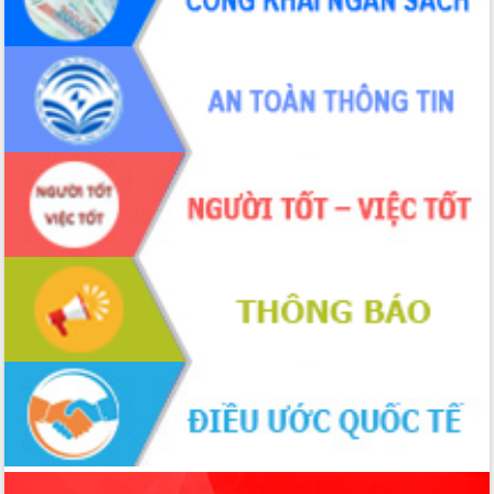
hiện nhiệm vụ quản lý tài sản công
hàng tuần
Tháo gỡ những vướng mắc, đẩy mạnh
công tác cải cách thủ tục hành chính
tại Trung tâm Phục vụ hành chính
công tỉnh
Đắk Lắk: Tôn vinh 46 giải pháp tại Hội
thi Sáng tạo Kỹ thuật 2024 - 2025
Đắk Lắk rà soát, điều chỉnh Đề án 190
về phát triển nuôi trồng thủy sản
Phó Chủ tịch UBND tỉnh Đắk Lắk
Trương Công Thái kiểm tra thực địa
Dự án cao tốc Khánh Hòa - Buôn Ma
Thuột
Định vị cà phê Việt Nam như một “di
sản sống” trong dòng chảy toàn cầu
Xây dựng nông thôn mới: Nâng cao đời
sống người dân từ những mô hình thiết
thực
Quyết liệt tháo gỡ vướng mắc, đẩy