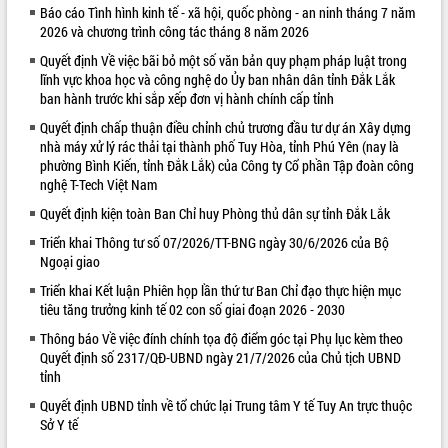
Báo cáo Tình hình kinh tế - xã hội, quốc phòng - an ninh tháng 7 năm
VIDEO
2026 và chương trình công tác tháng 8 năm 2026
Quyết định Về việc bãi bỏ một số văn bản quy phạm pháp luật trong
Không có file video nào để phát.
lĩnh vực khoa học và công nghệ do Ủy ban nhân dân tỉnh Đắk Lắk
ban hành trước khi sắp xếp đơn vị hành chính cấp tỉnh
ALBUM ẢNH
Quyết định chấp thuận điều chỉnh chủ trương đầu tư dự án Xây dựng
nhà máy xử lý rác thải tại thành phố Tuy Hòa, tỉnh Phú Yên (nay là
phường Bình Kiến, tỉnh Đắk Lắk) của Công ty Cổ phần Tập đoàn công
nghệ T-Tech Việt Nam
Quyết định kiện toàn Ban Chỉ huy Phòng thủ dân sự tỉnh Đắk Lắk
Triển khai Thông tư số 07/2026/TT-BNG ngày 30/6/2026 của Bộ
Ngoại giao
Triển khai Kết luận Phiên họp lần thứ tư Ban Chỉ đạo thực hiện mục
LIÊN KẾT WEB
tiêu tăng trưởng kinh tế 02 con số giai đoạn 2026 - 2030
Thông báo Về việc đính chính tọa độ điểm góc tại Phụ lục kèm theo
Quyết định số 2317/QĐ-UBND ngày 21/7/2026 của Chủ tịch UBND
tỉnh
Quyết định UBND tỉnh về tổ chức lại Trung tâm Y tế Tuy An trực thuộc
Sở Y tế