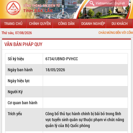
|
Vietnamese
English
TRANG CHỦ
CHÍNH QUYỀN
CÔNG DÂN
DOANH NGHIỆP
DU KHÁCH
Thứ sáu, 07/08/2026
CHÀO MỪNG ĐẾN VỚI CỔNG THÔNG TIN ĐI
VĂN BẢN PHÁP QUY
GIỚI THIỆU
LÃNH ĐẠO UBND TỈNH
Số ký hiệu
6734/UBND-PVHCC
TIN TỨC SỰ KIỆN
Ngày ban hành
18/05/2026
SỞ, BAN, NGÀNH
Ngày hiệu lực
Người Ký
UBND CÁC XÃ, PHƯỜNG
Cơ quan ban hành
THÔNG TIN CHỈ ĐẠO ĐIỀU HÀNH
Trích yếu
Công bố thủ tục hành chính bị bãi bỏ trong lĩnh
HỆ THỐNG VĂN BẢN
vực tuyển sinh quân sự thuộc phạm vi chức năng
quản lý của Bộ Quốc phòng
VĂN BẢN HĐND TỈNH