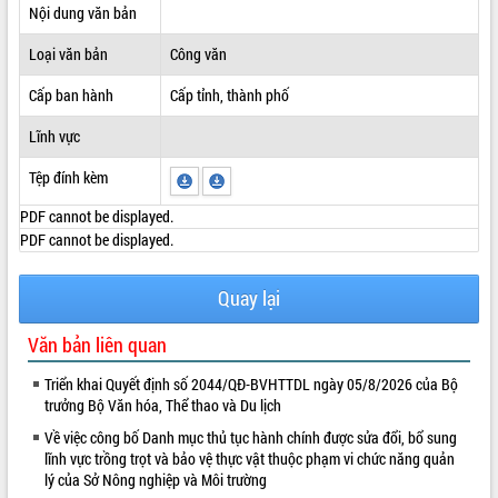
Nội dung văn bản
ĐIỂM TIN VĂN BẢN
Loại văn bản
Công văn
QUY HOẠCH - KẾ HOẠCH
Cấp ban hành
Cấp tỉnh, thành phố
Lĩnh vực
Tệp đính kèm
PDF cannot be displayed.
PDF cannot be displayed.
Quay lại
Văn bản liên quan
Triển khai Quyết định số 2044/QĐ-BVHTTDL ngày 05/8/2026 của Bộ
trưởng Bộ Văn hóa, Thể thao và Du lịch
Về việc công bố Danh mục thủ tục hành chính được sửa đổi, bổ sung
lĩnh vực trồng trọt và bảo vệ thực vật thuộc phạm vi chức năng quản
lý của Sở Nông nghiệp và Môi trường