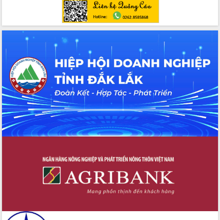
đấu có 77% xã đạt chuẩn nông thôn
mới
Chuyển đổi số 'mở đường' cho nông
nghiệp Đắk Lắk tăng trưởng bứt phá
Triển khai đồng bộ đo đạc, lập hồ sơ
địa chính, hoàn thiện cơ sở dữ liệu đất
đai
Ứng dụng sinh trắc học - Bước tiến
trong hành trình chuyển đổi số tại Đắk
Lắk
Đắk Lắk nâng cao hiệu quả công tác
Đảng từ Sổ tay đảng viên điện tử
Đắk Lắk đẩy mạnh nuôi biển công
nghệ, hướng tới phát triển thủy sản
bền vững
Tập huấn nâng cao năng lực triển khai
chuyển đổi số cho cán bộ, công chức
cấp xã
Đắk Lắk phát động hưởng ứng Ngày
Quyền của người tiêu dùng Việt Nam
2026