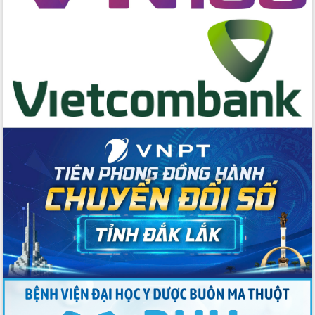
Ngày hội bầu cử đại biểu Quốc hội
khóa XVI và HĐND các cấp nhiệm kỳ
2026-2031
Đảm bảo cuộc bầu cử đại biểu Quốc
hội và đại biểu HĐND các cấp diễn ra
an toàn, hiệu quả, đúng quy định
Thủ tướng Chính phủ Phạm Minh Chính
kiểm tra, chỉ đạo hoàn thành các dự
án cao tốc và thăm khu tái định cư tại
Đắk Lắk
Sôi nổi Hội đua ngựa truyền thống Gò
Thì Thùng mừng Xuân Bính Ngọ 2026
Lãnh đạo tỉnh dâng hương tưởng niệm
tại Đập Đồng Cam đầu Xuân Bính Ngọ
Ngành nông nghiệp phấn đấu tăng
trưởng đạt 5,86% trong năm 2026
UBND tỉnh Đắk Lắk triển khai công tác
quốc phòng, quân sự địa phương năm
2026
Đắk Lắk tập trung toàn lực khắc phục
tồn tại IUU, sẵn sàng làm việc với