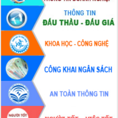
hiện nhiệm vụ quản lý tài sản công
hàng tuần
Tháo gỡ những vướng mắc, đẩy mạnh
công tác cải cách thủ tục hành chính
tại Trung tâm Phục vụ hành chính
công tỉnh
Đắk Lắk: Tôn vinh 46 giải pháp tại Hội
thi Sáng tạo Kỹ thuật 2024 - 2025
Đắk Lắk rà soát, điều chỉnh Đề án 190
về phát triển nuôi trồng thủy sản
Phó Chủ tịch UBND tỉnh Đắk Lắk
Trương Công Thái kiểm tra thực địa
Dự án cao tốc Khánh Hòa - Buôn Ma
Thuột
Định vị cà phê Việt Nam như một “di
sản sống” trong dòng chảy toàn cầu
Xây dựng nông thôn mới: Nâng cao đời
sống người dân từ những mô hình thiết
thực
Quyết liệt tháo gỡ vướng mắc, đẩy