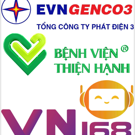
Đẩy mạnh cải cách hành chính, quyết
tâm đạt được mục tiêu tăng trưởng
hai con số trong năm 2026
Tổ chức trang trọng Lễ hội Đền thờ
Lương Văn Chánh năm 2026
Phó Bí thư Tỉnh ủy Đắk Lắk Đỗ Hữu
Huy giữ chức Bí thư Đảng ủy Ủy Ban
Nhân dân tỉnh
Bệnh án điện tử thúc đẩy chuyển đổi
số y tế tại Đắk Lắk
Chuyển đổi số thư viện: Mở rộng
không gian tri thức trong thời đại số
Đánh giá, rút kinh nghiệm công tác tổ
chức diễn tập trước ngày bầu cử
Chương trình “Gặp gỡ hữu nghị –
Friendship Meeting New Year 2026”
Bầu cử Quốc hội và HĐND: Cử tri Đắk
Lắk gửi gắm niềm tin, kỳ vọng vào lá
phiếu
Đắk Lắk sẵn sàng các điều kiện cho