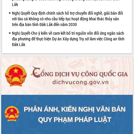
Lắk
Rà soát, hoàn thiện hệ thống thiết chế
văn hóa, thể thao đáp ứng yêu cầu
Nghị Quyết-Quy định chính sách hỗ trợ chuyển đổi nghề, giải bản đối
với tàu cá không có nhu cầu tiếp tục hoạt động khai thác thủy sản
phát triển mới
trên địa bàn tỉnh Đắk Lắk đến năm 2030
Thường trực HĐND tỉnh Đắk Lắk gặp
mặt Đoàn chuyên gia y tế TP. Hồ Chí
Nghị Quyết-Cho ý kiến về cam kết bố trí nguồn vốn đối ứng ngân sách
Minh
địa phương để thực hiện Dự án Xây dựng Trụ sở làm việc Công an tỉnh
Đắk Lắk
Lễ truy điệu và an táng hài cốt liệt sĩ
tại Nghĩa trang Liệt sĩ xã Sơn Hòa
Bàn giải pháp tháo gỡ khó khăn trong
xuất khẩu sầu riêng và triển khai quy
định EUDR
Thứ trưởng Bộ Nông nghiệp và Môi
trường Nguyễn Hoàng Hiệp khảo sát
vùng trồng và doanh nghiệp đóng gói
sầu riêng tại Đắk Lắk
Trình diễn nghệ thuật chế biến các
món ăn từ sầu riêng
Đắk Lắk công bố Quy hoạch và xúc
tiến đầu tư tỉnh
Ngành cá ngừ Đắk Lắk chủ động thích