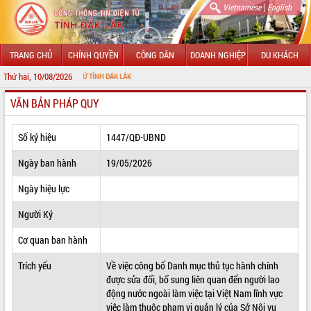
|
Vietnamese
English
TRANG CHỦ
CHÍNH QUYỀN
CÔNG DÂN
DOANH NGHIỆP
DU KHÁCH
Thứ hai, 10/08/2026
G TIN ĐIỆN TỬ TỈNH ĐẮK LẮK
VĂN BẢN PHÁP QUY
GIỚI THIỆU
LÃNH ĐẠO UBND TỈNH
Số ký hiệu
1447/QĐ-UBND
TIN TỨC SỰ KIỆN
Ngày ban hành
19/05/2026
SỞ, BAN, NGÀNH
Ngày hiệu lực
Người Ký
UBND CÁC XÃ, PHƯỜNG
Cơ quan ban hành
THÔNG TIN CHỈ ĐẠO ĐIỀU HÀNH
Trích yếu
Về việc công bố Danh mục thủ tục hành chính
HỆ THỐNG VĂN BẢN
được sửa đổi, bổ sung liên quan đến người lao
động nước ngoài làm việc tại Việt Nam lĩnh vực
VĂN BẢN HĐND TỈNH
việc làm thuộc phạm vi quản lý của Sở Nội vụ