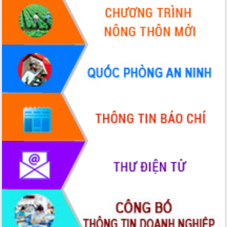
HĐND tỉnh thông qua điều chỉnh Quy
hoạch tỉnh thời kỳ 2021-2030
Hội thảo góp ý hồ sơ điều chỉnh quy
hoạch tỉnh Đắk Lắk thời kỳ 2021-2030,
tầm nhìn đến năm 2050
Nâng cao hiệu quả hoạt động của các
doanh nghiệp nhà nước
Hội nghị triển khai kết nối mạng
truyền số liệu chuyên dùng phục vụ cơ
quan Đảng, Nhà nước
Lễ phát động chuỗi hoạt động chung
tay làm sạch môi trường
Xã Ea Kar bước chuyển mình trong
công tác cải cách hành chính mô hình
mới
UBND tỉnh họp báo định kỳ tháng 4
năm 2026
Hội thảo khoa học “Giải pháp thúc đẩy
phát triển nền kinh tế xanh tại tỉnh
Đắk Lắk”
Tăng cường giám sát, đôn đốc thực