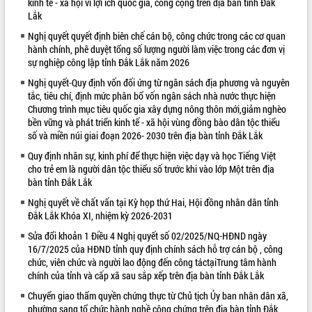
kinh tế - xã hội vì lợi ích quốc gia, công cộng trên địa bàn tỉnh Đắk
Lắk
VIDEO
Nghị quyết quyết định biên chế cán bộ, công chức trong các cơ quan
Loading the player...
hành chính, phê duyệt tổng số lượng người làm việc trong các đơn vị
sự nghiệp công lập tỉnh Đắk Lắk năm 2026
Trailer Lễ hội Sầu riêng Đắk Lắk năm
2026
Nghị quyết-Quy định vốn đối ứng từ ngân sách địa phương và nguyên
tắc, tiêu chí, định mức phân bổ vốn ngân sách nhà nước thực hiện
Khám bệnh, cấp phát thuốc miễn phí
Chương trình mục tiêu quốc gia xây dựng nông thôn mới,giảm nghèo
và tặng quà người dân xã Cư Pui
bền vững và phát triển kinh tế - xã hội vùng đồng bào dân tộc thiểu
Hội nghị UBND tỉnh Đắk Lắk thường kỳ
số và miền núi giai đoạn 2026- 2030 trên địa bàn tỉnh Đắk Lắk
tháng 7/2026
Quy định nhân sự, kinh phí để thực hiện việc dạy và học Tiếng Việt
Lễ truy tặng danh hiệu “Bà Mẹ Việt
cho trẻ em là người dân tộc thiểu số trước khi vào lớp Một trên địa
ALBUM ẢNH
Nam Anh hùng” và trao Huân chương
bàn tỉnh Đắk Lắk
Lao động
Nghị quyết về chất vấn tại Kỳ họp thứ Hai, Hội đồng nhân dân tỉnh
UBND tỉnh Đắk Lắk triển khai nhiệm
Đắk Lắk Khóa XI, nhiệm kỳ 2026-2031
vụ 6 tháng cuối năm 2026
Sửa đổi khoản 1 Điều 4 Nghị quyết số 02/2025/NQ-HĐND ngày
Kỳ họp thứ Hai, Hội đồng nhân dân
16/7/2025 của HĐND tỉnh quy định chính sách hỗ trợ cán bộ , công
tỉnh khóa XI quyết nghị nhiều nội dung
chức, viên chức và người lao động đến công táctạiTrung tâm hành
quan trọng
chính của tỉnh và cấp xã sau sắp xếp trên địa bàn tỉnh Đắk Lắk
Bí thư Tỉnh ủy Lương Nguyễn Minh
Chuyển giao thẩm quyền chứng thực từ Chủ tịch Ủy ban nhân dân xã,
Triết thăm, tặng quà người có công với
phường sang tổ chức hành nghề công chứng trên địa bàn tỉnh Đắk
cách mạng
LIÊN KẾT WEB