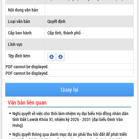
ĐIỂM TIN VĂN BẢN
Nội dung văn bản
Loại văn bản
Quyết định
QUY HOẠCH - KẾ HOẠCH
Cấp ban hành
Cấp tỉnh, thành phố
Lĩnh vực
Tệp đính kèm
PDF cannot be displayed.
PDF cannot be displayed.
Quay lại
Văn bản liên quan
Nghị quyết về việc cho thôi làm nhiệm vụ đại biểu Hội đồng nhân dân
tỉnh Đắk Lawsk Khóa XI, nhiệm kỳ 2026 - 2031 (đại biểu Đinh Văn
Hưng)
Nghị quyết thông qua danh mục dự án phải thu hồi đất để phát triển