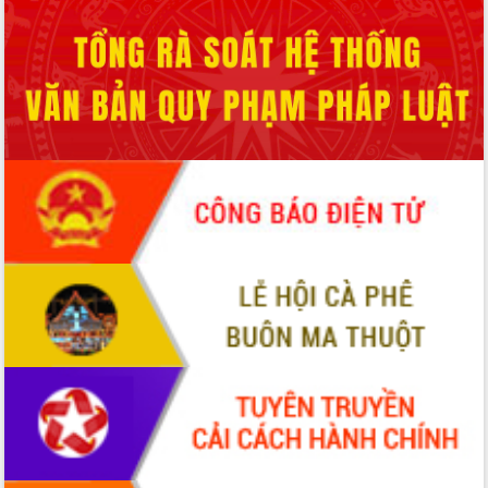
ứng để giữ vững thị trường xuất khẩu
Diễn đàn Kinh tế tư nhân Việt Nam đột
phá cơ chế - Hợp tác công tư
Đề án 06 tạo bước ngoặt đột phá trong
cải cách hành chính tỉnh Đắk Lắk
Kết nối tour, đẩy mạnh chuyển đổi số
để phát triển du lịch Đắk Lắk
Khởi động Dự án Đầu tư xây dựng hạ
tầng kỹ thuật Cụm công nghiệp Tân
Tiến
Gặp mặt các cơ quan báo chí nhân Kỷ
niệm 101 năm Ngày Báo chí Cách
mạng Việt Nam
Đắk Lắk sơ kết 4 năm triển khai thực
hiện Đề án 06 của Chính phủ
Họp báo thông tin về Hội nghị Công bố
Quy hoạch và Xúc tiến đầu tư tỉnh Đắk
Lắk
Khơi thông điểm nghẽn, đẩy nhanh
giải ngân vốn khắc phục thiên tai