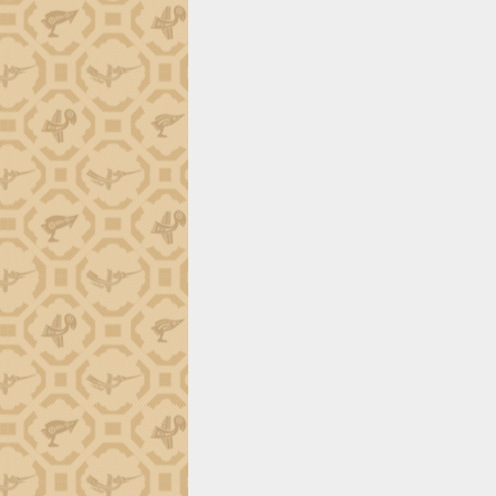
trường Nguyễn Hoàng Hiệp khảo sát
vùng trồng và doanh nghiệp đóng gói
sầu riêng tại Đắk Lắk
Trình diễn nghệ thuật chế biến các
món ăn từ sầu riêng
Đắk Lắk công bố Quy hoạch và xúc
tiến đầu tư tỉnh
Ngành cá ngừ Đắk Lắk chủ động thích
ứng để giữ vững thị trường xuất khẩu
Diễn đàn Kinh tế tư nhân Việt Nam đột
phá cơ chế - Hợp tác công tư
Đề án 06 tạo bước ngoặt đột phá trong
cải cách hành chính tỉnh Đắk Lắk
Kết nối tour, đẩy mạnh chuyển đổi số
để phát triển du lịch Đắk Lắk
Khởi động Dự án Đầu tư xây dựng hạ
tầng kỹ thuật Cụm công nghiệp Tân
Tiến
Gặp mặt các cơ quan báo chí nhân Kỷ
niệm 101 năm Ngày Báo chí Cách
mạng Việt Nam