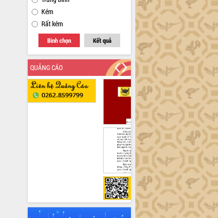
Kém
Rất kém
Bình chọn
Kết quả
QUẢNG CÁO