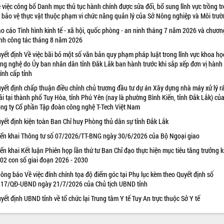
 việc công bố Danh mục thủ tục hành chính được sửa đổi, bổ sung lĩnh vực trồng tr
 bảo vệ thực vật thuộc phạm vi chức năng quản lý của Sở Nông nghiệp và Môi trư
o cáo Tình hình kinh tế - xã hội, quốc phòng - an ninh tháng 7 năm 2026 và chươn
ình công tác tháng 8 năm 2026
yết định Về việc bãi bỏ một số văn bản quy phạm pháp luật trong lĩnh vực khoa họ
ng nghệ do Ủy ban nhân dân tỉnh Đắk Lắk ban hành trước khi sắp xếp đơn vị hành
ính cấp tỉnh
yết định chấp thuận điều chỉnh chủ trương đầu tư dự án Xây dựng nhà máy xử lý r
ải tại thành phố Tuy Hòa, tỉnh Phú Yên (nay là phường Bình Kiến, tỉnh Đắk Lắk) củ
ng ty Cổ phần Tập đoàn công nghệ T-Tech Việt Nam
yết định kiện toàn Ban Chỉ huy Phòng thủ dân sự tỉnh Đắk Lắk
iển khai Thông tư số 07/2026/TT-BNG ngày 30/6/2026 của Bộ Ngoại giao
iển khai Kết luận Phiên họp lần thứ tư Ban Chỉ đạo thực hiện mục tiêu tăng trưởng k
 02 con số giai đoạn 2026 - 2030
ông báo Về việc đính chính tọa độ điểm góc tại Phụ lục kèm theo Quyết định số
17/QĐ-UBND ngày 21/7/2026 của Chủ tịch UBND tỉnh
yết định UBND tỉnh về tổ chức lại Trung tâm Y tế Tuy An trực thuộc Sở Y tế