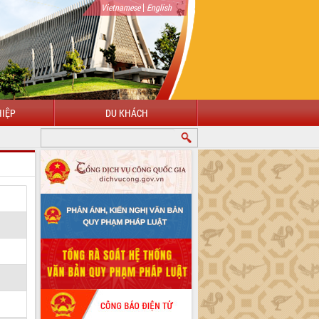
|
Vietnamese
English
IỆP
DU KHÁCH