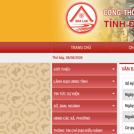
TRANG CHỦ
CH
Thứ bảy, 08/08/2026
VĂN B
GIỚI THIỆU
LÃNH ĐẠO UBND TỈNH
Số ký
TIN TỨC SỰ KIỆN
Ngày
Ngày 
SỞ, BAN, NGÀNH
Ngườ
UBND CÁC XÃ, PHƯỜNG
Cơ q
THÔNG TIN CHỈ ĐẠO ĐIỀU HÀNH