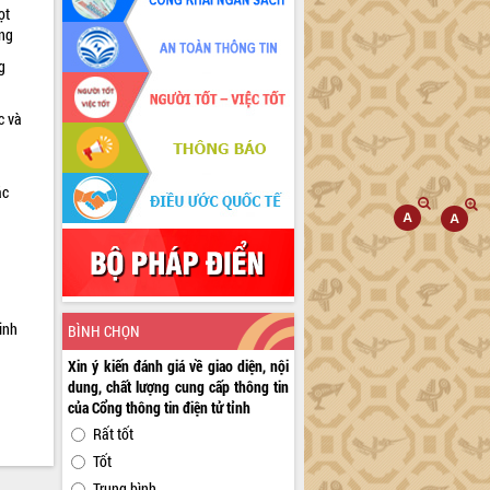
ọt
ờng
g
c và
ác
a
inh
BÌNH CHỌN
Xin ý kiến đánh giá về giao diện, nội
dung, chất lượng cung cấp thông tin
của Cổng thông tin điện tử tỉnh
Rất tốt
Tốt
Trung bình