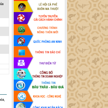
của
hóa,