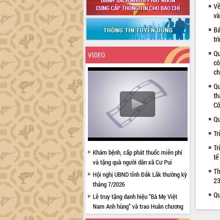
Về
và
Bá
tr
Qu
VIDEO
cô
ch
Qu
th
Cô
Qu
Tr
Tr
Khám bệnh, cấp phát thuốc miễn phí
tế
và tặng quà người dân xã Cư Pui
Th
Hội nghị UBND tỉnh Đắk Lắk thường kỳ
23
tháng 7/2026
Qu
Lễ truy tặng danh hiệu “Bà Mẹ Việt
Nam Anh hùng” và trao Huân chương
Lao động