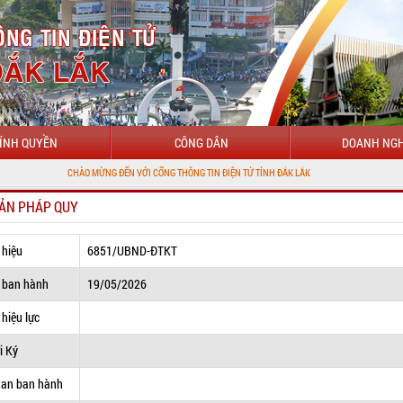
ÍNH QUYỀN
CÔNG DÂN
DOANH NGH
CHÀO MỪNG ĐẾN VỚI CỔNG THÔNG TIN ĐIỆN TỬ TỈNH ĐẮK LẮK
ẢN PHÁP QUY
 hiệu
6851/UBND-ĐTKT
 ban hành
19/05/2026
hiệu lực
i Ký
uan ban hành