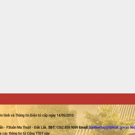
n hình và Thông tin Điện tử cấp ngày 14/05/2010
ẩn - P.Buôn Ma Thuột - Đắk Lắk.
SĐT:
0262.859.9699
Email:
banbientap@daklak.gov.vn ho
lại các thông tin từ Cổng TTĐT này