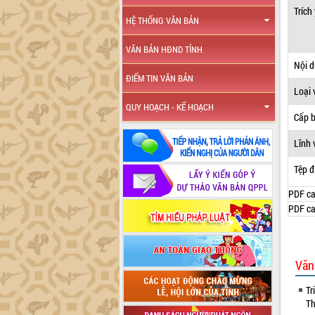
Trích
HỆ THỐNG VĂN BẢN
VĂN BẢN HĐND TỈNH
Nội 
ĐIỂM TIN VĂN BẢN
Loại 
QUY HOẠCH - KẾ HOẠCH
Cấp 
Lĩnh 
Tệp đ
PDF ca
PDF ca
Văn
Tr
Th