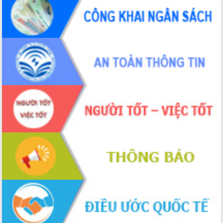
Đắk Lắk”
Tăng cường giám sát, đôn đốc thực
hiện nhiệm vụ quản lý tài sản công
hàng tuần
Tháo gỡ những vướng mắc, đẩy mạnh
công tác cải cách thủ tục hành chính
tại Trung tâm Phục vụ hành chính
công tỉnh
Đắk Lắk: Tôn vinh 46 giải pháp tại Hội
thi Sáng tạo Kỹ thuật 2024 - 2025
Đắk Lắk rà soát, điều chỉnh Đề án 190
về phát triển nuôi trồng thủy sản
Phó Chủ tịch UBND tỉnh Đắk Lắk
Trương Công Thái kiểm tra thực địa
Dự án cao tốc Khánh Hòa - Buôn Ma
Thuột
Định vị cà phê Việt Nam như một “di
sản sống” trong dòng chảy toàn cầu
Xây dựng nông thôn mới: Nâng cao đời
sống người dân từ những mô hình thiết