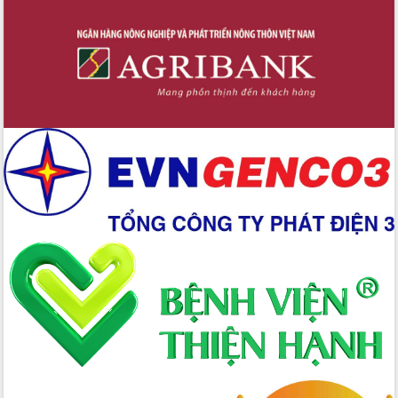
Giai đoạn 2026-2030, Đắk Lắk phấn
đấu có 77% xã đạt chuẩn nông thôn
mới
Chuyển đổi số 'mở đường' cho nông
nghiệp Đắk Lắk tăng trưởng bứt phá
Triển khai đồng bộ đo đạc, lập hồ sơ
địa chính, hoàn thiện cơ sở dữ liệu đất
đai
Ứng dụng sinh trắc học - Bước tiến
trong hành trình chuyển đổi số tại Đắk
Lắk
Đắk Lắk nâng cao hiệu quả công tác
Đảng từ Sổ tay đảng viên điện tử
Đắk Lắk đẩy mạnh nuôi biển công
nghệ, hướng tới phát triển thủy sản
bền vững
Tập huấn nâng cao năng lực triển khai
chuyển đổi số cho cán bộ, công chức
cấp xã
Đắk Lắk phát động hưởng ứng Ngày