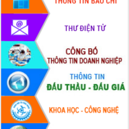
Khơi thông điểm nghẽn, đẩy nhanh
giải ngân vốn khắc phục thiên tai
HĐND tỉnh thông qua điều chỉnh Quy
hoạch tỉnh thời kỳ 2021-2030
Hội thảo góp ý hồ sơ điều chỉnh quy
hoạch tỉnh Đắk Lắk thời kỳ 2021-2030,
tầm nhìn đến năm 2050
Nâng cao hiệu quả hoạt động của các
doanh nghiệp nhà nước
Hội nghị triển khai kết nối mạng
truyền số liệu chuyên dùng phục vụ cơ
quan Đảng, Nhà nước
Lễ phát động chuỗi hoạt động chung
tay làm sạch môi trường
Xã Ea Kar bước chuyển mình trong
công tác cải cách hành chính mô hình
mới
UBND tỉnh họp báo định kỳ tháng 4
năm 2026
Hội thảo khoa học “Giải pháp thúc đẩy
phát triển nền kinh tế xanh tại tỉnh