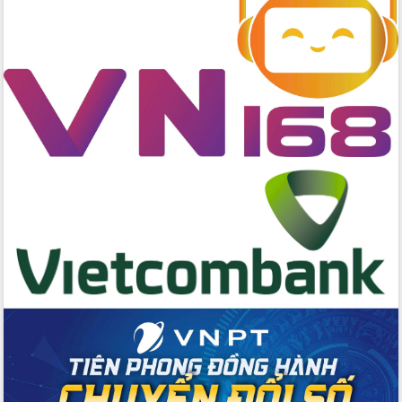
Quyền của người tiêu dùng Việt Nam
2026
Đẩy mạnh cải cách hành chính, quyết
tâm đạt được mục tiêu tăng trưởng
hai con số trong năm 2026
Tổ chức trang trọng Lễ hội Đền thờ
Lương Văn Chánh năm 2026
Phó Bí thư Tỉnh ủy Đắk Lắk Đỗ Hữu
Huy giữ chức Bí thư Đảng ủy Ủy Ban
Nhân dân tỉnh
Bệnh án điện tử thúc đẩy chuyển đổi
số y tế tại Đắk Lắk
Chuyển đổi số thư viện: Mở rộng
không gian tri thức trong thời đại số
Đánh giá, rút kinh nghiệm công tác tổ
chức diễn tập trước ngày bầu cử
Chương trình “Gặp gỡ hữu nghị –
Friendship Meeting New Year 2026”
Bầu cử Quốc hội và HĐND: Cử tri Đắk
Lắk gửi gắm niềm tin, kỳ vọng vào lá