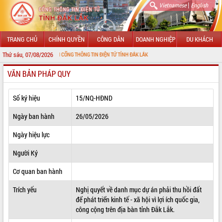
|
Vietnamese
English
TRANG CHỦ
CHÍNH QUYỀN
CÔNG DÂN
DOANH NGHIỆP
DU KHÁCH
Thứ sáu, 07/08/2026
ỪNG ĐẾN VỚI CỔNG THÔNG TIN ĐIỆN TỬ TỈNH ĐẮK LẮK
VĂN BẢN PHÁP QUY
GIỚI THIỆU
LÃNH ĐẠO UBND TỈNH
Số ký hiệu
15/NQ-HĐND
TIN TỨC SỰ KIỆN
Ngày ban hành
26/05/2026
SỞ, BAN, NGÀNH
Ngày hiệu lực
Người Ký
UBND CÁC XÃ, PHƯỜNG
Cơ quan ban hành
THÔNG TIN CHỈ ĐẠO ĐIỀU HÀNH
Trích yếu
Nghị quyết về danh mục dự án phải thu hồi đất
HỆ THỐNG VĂN BẢN
để phát triển kinh tế - xã hội vì lợi ích quốc gia,
công cộng trên địa bàn tỉnh Đắk Lắk.
VĂN BẢN HĐND TỈNH