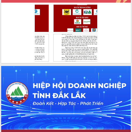
cho trạm y tế cấp xã
Du lịch Đắk Lắk nâng tầm trải nghiệm
du khách thông qua Hệ thống cơ sở dữ
liệu và Bản đồ số
Tập huấn ứng dụng trí tuệ nhân tạo (AI)
trong thương mại điện tử năm 2026
Đoàn đại biểu Quốc hội tỉnh Đắk Lắk
trao đổi thông tin trước Kỳ họp thứ
nhất, Quốc hội khóa XVI
Quyết liệt cải cách hành chính, khơi
thông nguồn lực phát triển
Nâng cao hiệu lực, hiệu quả HĐND
tỉnh thông qua hiện đại hóa hành chính
Xã Ea Phê gắn cải cách hành chính với
chuyển đổi số
Phó Chủ tịch Thường trực UBND tỉnh
Hồ Thị Nguyên Thảo làm việc tại Trung
tâm Phục vụ hành chính công xã Ea
Phê
Xây dựng nền hành chính số đồng
hành cùng nông dân dân, doanh nghiệp