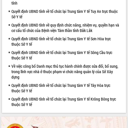
tỉnh
VIDEO
Quyết định UBND tỉnh về tổ chức lại Trung tâm Y tế Tuy An trực thuộc
Sở Y tế
Quyết định UBND tỉnh về quy định chức năng, nhiệm vụ, quyền hạn và
cơ cấu tổ chức của Bệnh viện Tâm thần tỉnh Đắk Lắk
Quyết định UBND tỉnh về tổ chức lại Trung tâm Y tế Sơn Hòa trực
thuộc Sở Y tế
Quyết định UBND tỉnh về tổ chức lại Trung tâm Y tế Sông Cầu trực
thuộc Sở Y tế
Hội nghị UBND tỉnh Đắk Lắk thường kỳ
Về việc công bố Danh mục thủ tục hành chính được sửa đổi, bổ sung,
tháng 7/2026
trong lĩnh vực nhà ở thuộc phạm vi chức năng quản lý của Sở Xây
dựng
Lễ truy tặng danh hiệu “Bà Mẹ Việt
Nam Anh hùng” và trao Huân chương
Quyết định UBND tỉnh về tổ chức lại Trung tâm Y tế Tây Hòa trực
Lao động
thuộc Sở Y tế
UBND tỉnh Đắk Lắk triển khai nhiệm
Quyết định UBND tỉnh về tổ chức lại Trung tâm Y tế Krông Bông trực
vụ 6 tháng cuối năm 2026
thuộc Sở Y tế
ALBUM ẢNH
Kỳ họp thứ Hai, Hội đồng nhân dân
tỉnh khóa XI quyết nghị nhiều nội dung
quan trọng
Bí thư Tỉnh ủy Lương Nguyễn Minh