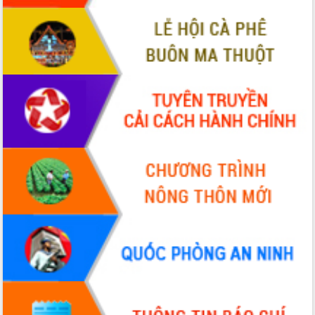
tiến đầu tư tỉnh
Ngành cá ngừ Đắk Lắk chủ động thích
ứng để giữ vững thị trường xuất khẩu
Diễn đàn Kinh tế tư nhân Việt Nam đột
phá cơ chế - Hợp tác công tư
Đề án 06 tạo bước ngoặt đột phá trong
cải cách hành chính tỉnh Đắk Lắk
Kết nối tour, đẩy mạnh chuyển đổi số
để phát triển du lịch Đắk Lắk
Khởi động Dự án Đầu tư xây dựng hạ
tầng kỹ thuật Cụm công nghiệp Tân
Tiến
Gặp mặt các cơ quan báo chí nhân Kỷ
niệm 101 năm Ngày Báo chí Cách
mạng Việt Nam
Đắk Lắk sơ kết 4 năm triển khai thực
hiện Đề án 06 của Chính phủ
Họp báo thông tin về Hội nghị Công bố
Quy hoạch và Xúc tiến đầu tư tỉnh Đắk
Lắk