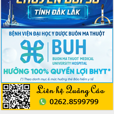
phiếu
Đắk Lắk sẵn sàng các điều kiện cho
Ngày hội bầu cử đại biểu Quốc hội
khóa XVI và HĐND các cấp nhiệm kỳ
2026-2031
Đảm bảo cuộc bầu cử đại biểu Quốc
hội và đại biểu HĐND các cấp diễn ra
an toàn, hiệu quả, đúng quy định
Thủ tướng Chính phủ Phạm Minh Chính
kiểm tra, chỉ đạo hoàn thành các dự
án cao tốc và thăm khu tái định cư tại
Đắk Lắk
Sôi nổi Hội đua ngựa truyền thống Gò
Thì Thùng mừng Xuân Bính Ngọ 2026
Lãnh đạo tỉnh dâng hương tưởng niệm
tại Đập Đồng Cam đầu Xuân Bính Ngọ
Ngành nông nghiệp phấn đấu tăng
trưởng đạt 5,86% trong năm 2026
UBND tỉnh Đắk Lắk triển khai công tác
quốc phòng, quân sự địa phương năm
2026