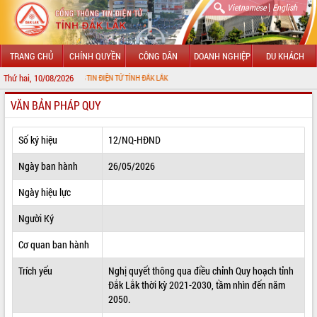
|
Vietnamese
English
TRANG CHỦ
CHÍNH QUYỀN
CÔNG DÂN
DOANH NGHIỆP
DU KHÁCH
Thứ hai, 10/08/2026
CỔNG THÔNG TIN ĐIỆN TỬ TỈNH ĐẮK LẮK
VĂN BẢN PHÁP QUY
GIỚI THIỆU
LÃNH ĐẠO UBND TỈNH
Số ký hiệu
12/NQ-HĐND
TIN TỨC SỰ KIỆN
Ngày ban hành
26/05/2026
SỞ, BAN, NGÀNH
Ngày hiệu lực
Người Ký
UBND CÁC XÃ, PHƯỜNG
Cơ quan ban hành
THÔNG TIN CHỈ ĐẠO ĐIỀU HÀNH
Trích yếu
Nghị quyết thông qua điều chỉnh Quy hoạch tỉnh
HỆ THỐNG VĂN BẢN
Đắk Lắk thời kỳ 2021-2030, tầm nhìn đến năm
2050.
VĂN BẢN HĐND TỈNH