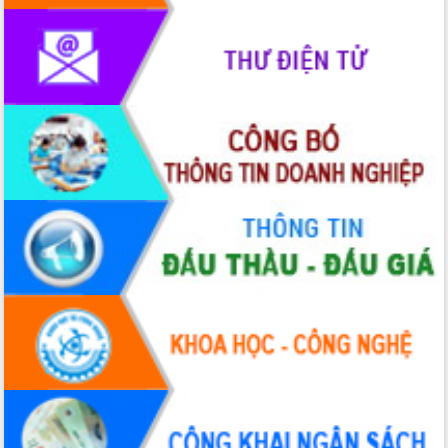
HĐND tỉnh thông qua điều chỉnh Quy
hoạch tỉnh thời kỳ 2021-2030
Hội thảo góp ý hồ sơ điều chỉnh quy
hoạch tỉnh Đắk Lắk thời kỳ 2021-2030,
tầm nhìn đến năm 2050
Nâng cao hiệu quả hoạt động của các
doanh nghiệp nhà nước
Hội nghị triển khai kết nối mạng
truyền số liệu chuyên dùng phục vụ cơ
quan Đảng, Nhà nước
Lễ phát động chuỗi hoạt động chung
tay làm sạch môi trường
Xã Ea Kar bước chuyển mình trong
công tác cải cách hành chính mô hình
mới
UBND tỉnh họp báo định kỳ tháng 4
năm 2026
Hội thảo khoa học “Giải pháp thúc đẩy
phát triển nền kinh tế xanh tại tỉnh
Đắk Lắk”
Tăng cường giám sát, đôn đốc thực