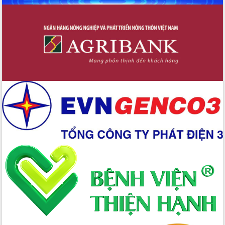
đấu có 77% xã đạt chuẩn nông thôn
mới
Chuyển đổi số 'mở đường' cho nông
nghiệp Đắk Lắk tăng trưởng bứt phá
Triển khai đồng bộ đo đạc, lập hồ sơ
địa chính, hoàn thiện cơ sở dữ liệu đất
đai
Ứng dụng sinh trắc học - Bước tiến
trong hành trình chuyển đổi số tại Đắk
Lắk
Đắk Lắk nâng cao hiệu quả công tác
Đảng từ Sổ tay đảng viên điện tử
Đắk Lắk đẩy mạnh nuôi biển công
nghệ, hướng tới phát triển thủy sản
bền vững
Tập huấn nâng cao năng lực triển khai
chuyển đổi số cho cán bộ, công chức
cấp xã
Đắk Lắk phát động hưởng ứng Ngày
Quyền của người tiêu dùng Việt Nam
2026