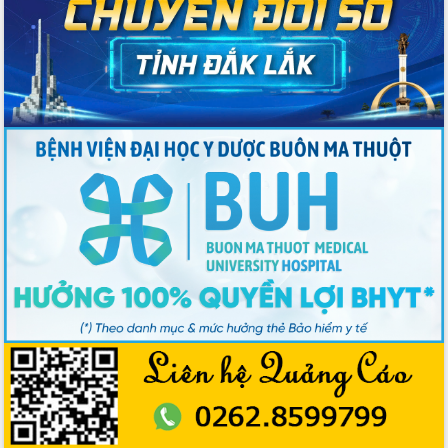
Ngày hội bầu cử đại biểu Quốc hội
khóa XVI và HĐND các cấp nhiệm kỳ
2026-2031
Đảm bảo cuộc bầu cử đại biểu Quốc
hội và đại biểu HĐND các cấp diễn ra
an toàn, hiệu quả, đúng quy định
Thủ tướng Chính phủ Phạm Minh Chính
kiểm tra, chỉ đạo hoàn thành các dự
án cao tốc và thăm khu tái định cư tại
Đắk Lắk
Sôi nổi Hội đua ngựa truyền thống Gò
Thì Thùng mừng Xuân Bính Ngọ 2026
Lãnh đạo tỉnh dâng hương tưởng niệm
tại Đập Đồng Cam đầu Xuân Bính Ngọ
Ngành nông nghiệp phấn đấu tăng
trưởng đạt 5,86% trong năm 2026
UBND tỉnh Đắk Lắk triển khai công tác
quốc phòng, quân sự địa phương năm
2026
Đắk Lắk tập trung toàn lực khắc phục
tồn tại IUU, sẵn sàng làm việc với