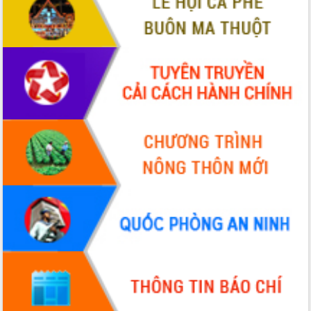
ứng để giữ vững thị trường xuất khẩu
Diễn đàn Kinh tế tư nhân Việt Nam đột
phá cơ chế - Hợp tác công tư
Đề án 06 tạo bước ngoặt đột phá trong
cải cách hành chính tỉnh Đắk Lắk
Kết nối tour, đẩy mạnh chuyển đổi số
để phát triển du lịch Đắk Lắk
Khởi động Dự án Đầu tư xây dựng hạ
tầng kỹ thuật Cụm công nghiệp Tân
Tiến
Gặp mặt các cơ quan báo chí nhân Kỷ
niệm 101 năm Ngày Báo chí Cách
mạng Việt Nam
Đắk Lắk sơ kết 4 năm triển khai thực
hiện Đề án 06 của Chính phủ
Họp báo thông tin về Hội nghị Công bố
Quy hoạch và Xúc tiến đầu tư tỉnh Đắk
Lắk
Khơi thông điểm nghẽn, đẩy nhanh
giải ngân vốn khắc phục thiên tai