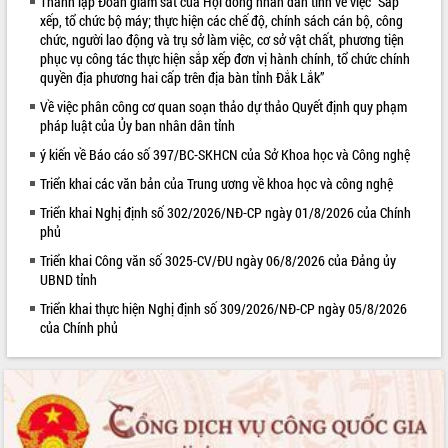
Thành lập Đoàn giám sát của Hội đồng nhân dân tỉnh về việc “Sắp
xếp, tổ chức bộ máy; thực hiện các chế độ, chính sách cán bộ, công
VIDEO
chức, người lao động và trụ sở làm việc, cơ sở vật chất, phương tiện
phục vụ công tác thực hiện sắp xếp đơn vị hành chính, tổ chức chính
Loading the player...
quyền địa phương hai cấp trên địa bàn tỉnh Đắk Lắk”
Trailer Lễ hội Sầu riêng Đắk Lắk năm
Về việc phân công cơ quan soạn thảo dự thảo Quyết định quy phạm
2026
pháp luật của Ủy ban nhân dân tỉnh
Khám bệnh, cấp phát thuốc miễn phí
ý kiến về Báo cáo số 397/BC-SKHCN của Sở Khoa học và Công nghệ
và tặng quà người dân xã Cư Pui
Triển khai các văn bản của Trung ương về khoa học và công nghệ
Hội nghị UBND tỉnh Đắk Lắk thường kỳ
tháng 7/2026
Triển khai Nghị định số 302/2026/NĐ-CP ngày 01/8/2026 của Chính
Lễ truy tặng danh hiệu “Bà Mẹ Việt
phủ
ALBUM ẢNH
Nam Anh hùng” và trao Huân chương
Triển khai Công văn số 3025-CV/ĐU ngày 06/8/2026 của Đảng ủy
Lao động
UBND tỉnh
UBND tỉnh Đắk Lắk triển khai nhiệm
Triển khai thực hiện Nghị định số 309/2026/NĐ-CP ngày 05/8/2026
vụ 6 tháng cuối năm 2026
của Chính phủ
Kỳ họp thứ Hai, Hội đồng nhân dân
tỉnh khóa XI quyết nghị nhiều nội dung
quan trọng
Bí thư Tỉnh ủy Lương Nguyễn Minh
Triết thăm, tặng quà người có công với
cách mạng
LIÊN KẾT WEB