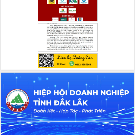
du khách thông qua Hệ thống cơ sở dữ
liệu và Bản đồ số
Tập huấn ứng dụng trí tuệ nhân tạo (AI)
trong thương mại điện tử năm 2026
Đoàn đại biểu Quốc hội tỉnh Đắk Lắk
trao đổi thông tin trước Kỳ họp thứ
nhất, Quốc hội khóa XVI
Quyết liệt cải cách hành chính, khơi
thông nguồn lực phát triển
Nâng cao hiệu lực, hiệu quả HĐND
tỉnh thông qua hiện đại hóa hành chính
Xã Ea Phê gắn cải cách hành chính với
chuyển đổi số
Phó Chủ tịch Thường trực UBND tỉnh
Hồ Thị Nguyên Thảo làm việc tại Trung
tâm Phục vụ hành chính công xã Ea
Phê
Xây dựng nền hành chính số đồng
hành cùng nông dân dân, doanh nghiệp
Giai đoạn 2026-2030, Đắk Lắk phấn