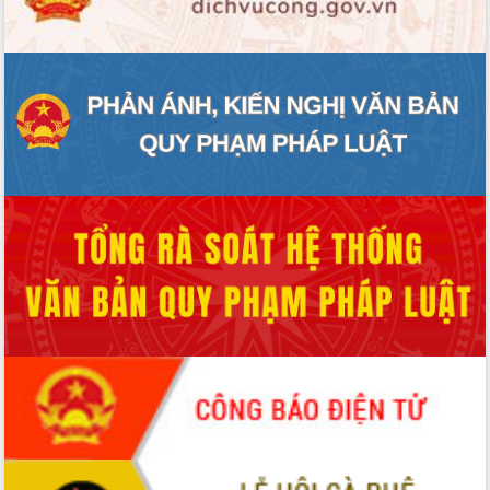
Rà soát, hoàn thiện hệ thống thiết chế
văn hóa, thể thao đáp ứng yêu cầu
phát triển mới
Thường trực HĐND tỉnh Đắk Lắk gặp
mặt Đoàn chuyên gia y tế TP. Hồ Chí
Minh
Lễ truy điệu và an táng hài cốt liệt sĩ
tại Nghĩa trang Liệt sĩ xã Sơn Hòa
Bàn giải pháp tháo gỡ khó khăn trong
xuất khẩu sầu riêng và triển khai quy
định EUDR
Thứ trưởng Bộ Nông nghiệp và Môi
trường Nguyễn Hoàng Hiệp khảo sát
vùng trồng và doanh nghiệp đóng gói
sầu riêng tại Đắk Lắk
Trình diễn nghệ thuật chế biến các
món ăn từ sầu riêng
Đắk Lắk công bố Quy hoạch và xúc
tiến đầu tư tỉnh
Ngành cá ngừ Đắk Lắk chủ động thích