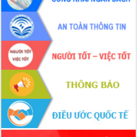
hiện nhiệm vụ quản lý tài sản công
hàng tuần
Tháo gỡ những vướng mắc, đẩy mạnh
công tác cải cách thủ tục hành chính
tại Trung tâm Phục vụ hành chính
công tỉnh
Đắk Lắk: Tôn vinh 46 giải pháp tại Hội
thi Sáng tạo Kỹ thuật 2024 - 2025
Đắk Lắk rà soát, điều chỉnh Đề án 190
về phát triển nuôi trồng thủy sản
Phó Chủ tịch UBND tỉnh Đắk Lắk
Trương Công Thái kiểm tra thực địa
Dự án cao tốc Khánh Hòa - Buôn Ma
Thuột
Định vị cà phê Việt Nam như một “di
sản sống” trong dòng chảy toàn cầu
Xây dựng nông thôn mới: Nâng cao đời
sống người dân từ những mô hình thiết
thực
Quyết liệt tháo gỡ vướng mắc, đẩy