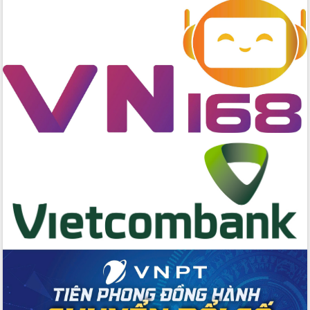
Đẩy mạnh cải cách hành chính, quyết
tâm đạt được mục tiêu tăng trưởng
hai con số trong năm 2026
Tổ chức trang trọng Lễ hội Đền thờ
Lương Văn Chánh năm 2026
Phó Bí thư Tỉnh ủy Đắk Lắk Đỗ Hữu
Huy giữ chức Bí thư Đảng ủy Ủy Ban
Nhân dân tỉnh
Bệnh án điện tử thúc đẩy chuyển đổi
số y tế tại Đắk Lắk
Chuyển đổi số thư viện: Mở rộng
không gian tri thức trong thời đại số
Đánh giá, rút kinh nghiệm công tác tổ
chức diễn tập trước ngày bầu cử
Chương trình “Gặp gỡ hữu nghị –
Friendship Meeting New Year 2026”
Bầu cử Quốc hội và HĐND: Cử tri Đắk
Lắk gửi gắm niềm tin, kỳ vọng vào lá
phiếu
Đắk Lắk sẵn sàng các điều kiện cho