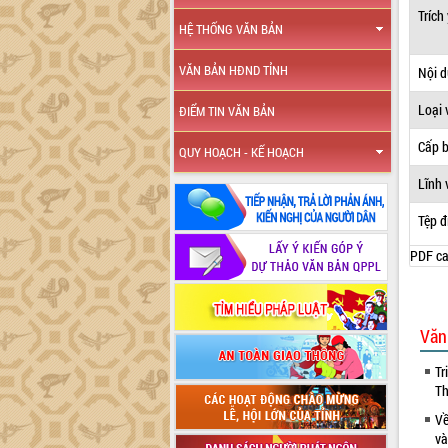
Trích
HỆ THỐNG VĂN BẢN
VĂN BẢN HĐND TỈNH
Nội 
Loại 
ĐIỂM TIN VĂN BẢN
Cấp 
QUY HOẠCH - KẾ HOẠCH
Lĩnh 
Tệp đ
PDF ca
Văn
Tr
Th
Về
và