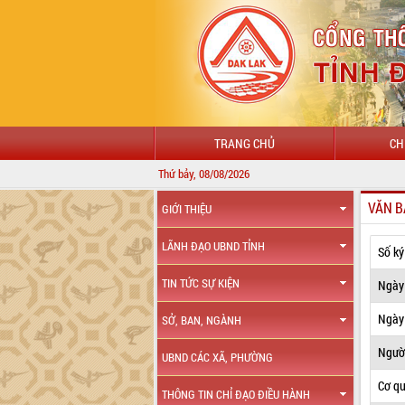
TRANG CHỦ
CH
Thứ bảy, 08/08/2026
VĂN B
GIỚI THIỆU
LÃNH ĐẠO UBND TỈNH
Số ký
TIN TỨC SỰ KIỆN
Ngày
Ngày 
SỞ, BAN, NGÀNH
Ngườ
UBND CÁC XÃ, PHƯỜNG
Cơ q
THÔNG TIN CHỈ ĐẠO ĐIỀU HÀNH