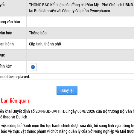
 yếu
THÔNG BÁO Kết luận của đồng chí Đào Mỹ - Phó Chủ tịch UBND 
tại Buổi làm việc với Công ty Cổ phần Pymepharco
dung văn bản
văn bản
Thông báo
ban hành
Cấp tỉnh, thành phố
vực
ính kèm
nnot be displayed.
Quay lại
 bản liên quan
iển khai Quyết định số 2044/QĐ-BVHTTDL ngày 05/8/2026 của Bộ trưởng Bộ Văn 
ể thao và Du lịch
 việc công bố Danh mục thủ tục hành chính được sửa đổi, bổ sung lĩnh vực trồng tr
 bảo vệ thực vật thuộc phạm vi chức năng quản lý của Sở Nông nghiệp và Môi trư