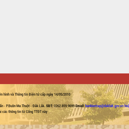
n hình và Thông tin Điện tử cấp ngày 14/05/2010
ẩn - P.Buôn Ma Thuột - Đắk Lắk.
SĐT:
0262.859.9699
Email:
banbientap@daklak.gov.vn ho
lại các thông tin từ Cổng TTĐT này