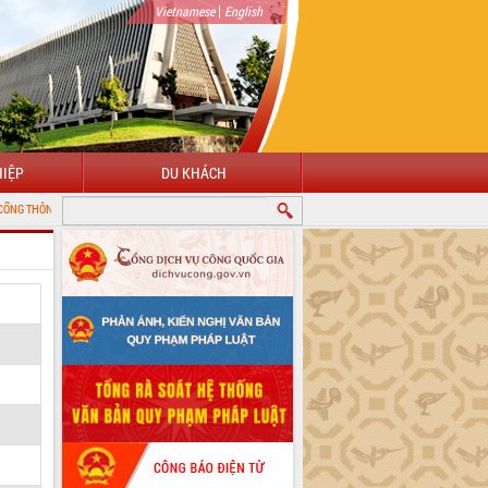
|
Vietnamese
English
IỆP
DU KHÁCH
 ĐIỆN TỬ TỈNH ĐẮK LẮK