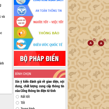
g
c và
ác
a
inh
BÌNH CHỌN
Xin ý kiến đánh giá về giao diện, nội
dung, chất lượng cung cấp thông tin
của Cổng thông tin điện tử tỉnh
Rất tốt
Tốt
Trung bình