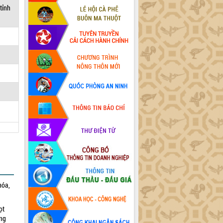
tỉnh
hóa,
ọt
ờng