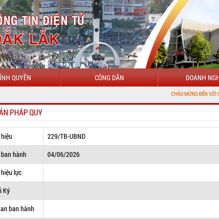
ÍNH QUYỀN
CÔNG DÂN
DOANH NGH
CHÀO MỪNG ĐẾN VỚI CỔNG THÔNG TIN
ẢN PHÁP QUY
 hiệu
229/TB-UBND
 ban hành
04/06/2026
hiệu lực
i Ký
uan ban hành