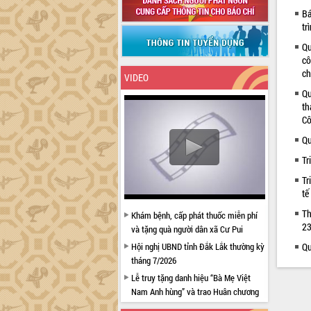
Bá
tr
Qu
cô
ch
VIDEO
Qu
th
Cô
Qu
Tr
Tr
tế
Th
Khám bệnh, cấp phát thuốc miễn phí
23
và tặng quà người dân xã Cư Pui
Hội nghị UBND tỉnh Đắk Lắk thường kỳ
Qu
tháng 7/2026
Lễ truy tặng danh hiệu “Bà Mẹ Việt
Nam Anh hùng” và trao Huân chương
Lao động