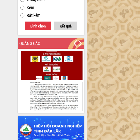
Kém
Rất kém
Bình chọn
Kết quả
QUẢNG CÁO