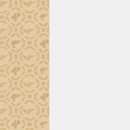
trường Nguyễn Hoàng Hiệp khảo sát
vùng trồng và doanh nghiệp đóng gói
sầu riêng tại Đắk Lắk
Trình diễn nghệ thuật chế biến các
món ăn từ sầu riêng
Đắk Lắk công bố Quy hoạch và xúc
tiến đầu tư tỉnh
Ngành cá ngừ Đắk Lắk chủ động thích
ứng để giữ vững thị trường xuất khẩu
Diễn đàn Kinh tế tư nhân Việt Nam đột
phá cơ chế - Hợp tác công tư
Đề án 06 tạo bước ngoặt đột phá trong
cải cách hành chính tỉnh Đắk Lắk
Kết nối tour, đẩy mạnh chuyển đổi số
để phát triển du lịch Đắk Lắk
Khởi động Dự án Đầu tư xây dựng hạ
tầng kỹ thuật Cụm công nghiệp Tân
Tiến
Gặp mặt các cơ quan báo chí nhân Kỷ
niệm 101 năm Ngày Báo chí Cách
mạng Việt Nam