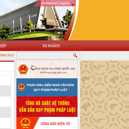
|
Vietnamese
English
IỆP
DU KHÁCH
TỬ TỈNH ĐẮK LẮK