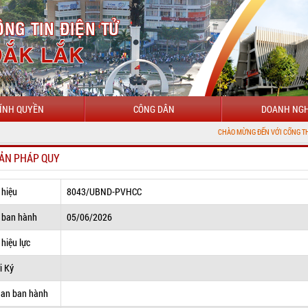
ÍNH QUYỀN
CÔNG DÂN
DOANH NGH
CHÀO MỪNG ĐẾN VỚI CỔNG THÔNG TIN ĐIỆN 
ẢN PHÁP QUY
 hiệu
8043/UBND-PVHCC
 ban hành
05/06/2026
hiệu lực
i Ký
uan ban hành