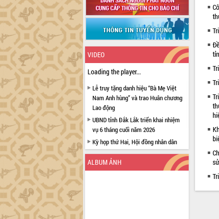
Cô
th
Tr
Đề
tỉ
VIDEO
Tr
Loading the player...
Tr
Lễ truy tặng danh hiệu “Bà Mẹ Việt
Tr
Nam Anh hùng” và trao Huân chương
th
Lao động
hi
UBND tỉnh Đắk Lắk triển khai nhiệm
Kh
vụ 6 tháng cuối năm 2026
bi
Kỳ họp thứ Hai, Hội đồng nhân dân
tỉnh khóa XI quyết nghị nhiều nội dung
Ch
quan trọng
ALBUM ẢNH
sử
Bí thư Tỉnh ủy Lương Nguyễn Minh
Tr
Triết thăm, tặng quà người có công với
cách mạng
Rà soát, hoàn thiện hệ thống thiết chế
văn hóa, thể thao đáp ứng yêu cầu