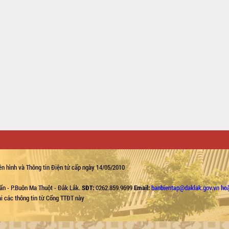
n hình và Thông tin Điện tử cấp ngày 14/05/2010
ẩn - P.Buôn Ma Thuột - Đắk Lắk.
SĐT:
0262.859.9699
Email:
banbientap@daklak.gov.vn ho
lại các thông tin từ Cổng TTĐT này