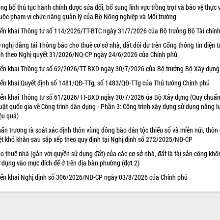
ng bố thủ tục hành chính được sửa đổi, bổ sung lĩnh vực trồng trọt và bảo vệ thực 
uộc phạm vi chức năng quản lý của Bộ Nông nghiệp và Môi trường
iển khai Thông tư số 114/2026/TT-BTC ngày 31/7/2026 của Bộ trưởng Bộ Tài chín
 nghị đăng tải Thông báo cho thuê cơ sở nhà, đất dôi dư trên Cổng thông tin điện t
nh theo Nghị quyết 31/2026/NQ-CP ngày 24/6/2026 của Chính phủ
iển khai Thông tư số 62/2026/TT-BXD ngày 30/7/2026 của Bộ trưởng Bộ Xây dựng
iển khai Quyết định số 1481/QĐ-TTg, số 1483/QĐ-TTg của Thủ tướng Chính phủ
iển khai Thông tư số 61/2026/TT-BXD ngày 30/7/2026 ủa Bộ Xây dựng (Quy chuẩn
uật quốc gia về Công trình dân dụng - Phần 3: Công trình xây dựng sử dụng năng 
ệu quả)
ẩn trương rà soát xác định thôn vùng đồng bào dân tộc thiểu số và miền núi, thôn
ệt khó khăn sau sắp xếp theo quy định tại Nghị định số 272/2025/NĐ-CP
o thuê nhà (gắn với quyền sử dụng đất) của các cơ sở nhà, đất là tài sản công khô
 dụng vào mục đích để ở trên địa bàn phường (đợt 2)
iển khai Nghị định số 306/2026/NĐ-CP ngày 03/8/2026 của Chính phủ