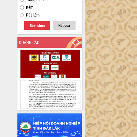
Kém
Rất kém
Bình chọn
Kết quả
QUẢNG CÁO