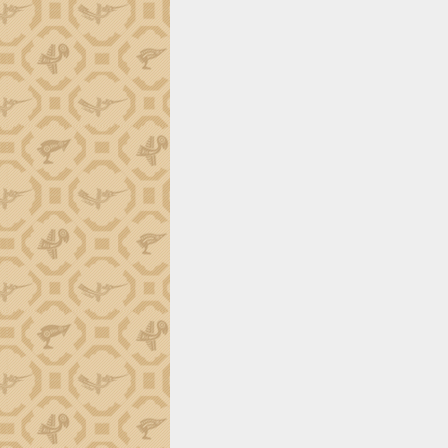
phá cơ chế - Hợp tác công tư
Đề án 06 tạo bước ngoặt đột phá trong
cải cách hành chính tỉnh Đắk Lắk
Kết nối tour, đẩy mạnh chuyển đổi số
để phát triển du lịch Đắk Lắk
Khởi động Dự án Đầu tư xây dựng hạ
tầng kỹ thuật Cụm công nghiệp Tân
Tiến
Gặp mặt các cơ quan báo chí nhân Kỷ
niệm 101 năm Ngày Báo chí Cách
mạng Việt Nam
Đắk Lắk sơ kết 4 năm triển khai thực
hiện Đề án 06 của Chính phủ
Họp báo thông tin về Hội nghị Công bố
Quy hoạch và Xúc tiến đầu tư tỉnh Đắk
Lắk
Khơi thông điểm nghẽn, đẩy nhanh
giải ngân vốn khắc phục thiên tai
HĐND tỉnh thông qua điều chỉnh Quy
hoạch tỉnh thời kỳ 2021-2030