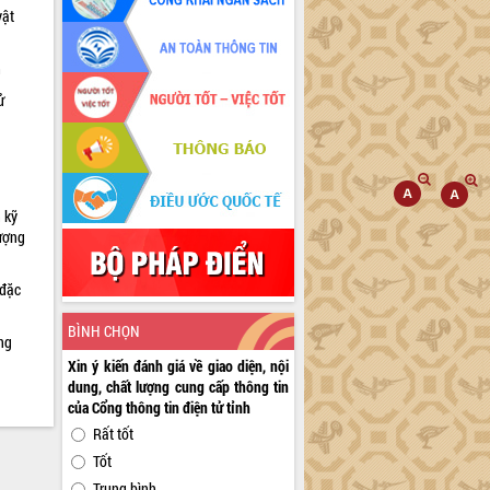
vật
h
ử
 kỹ
lượng
 đặc
BÌNH CHỌN
ng
Xin ý kiến đánh giá về giao diện, nội
dung, chất lượng cung cấp thông tin
của Cổng thông tin điện tử tỉnh
Rất tốt
Tốt
Trung bình