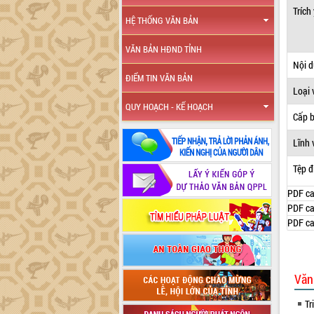
Trích
HỆ THỐNG VĂN BẢN
VĂN BẢN HĐND TỈNH
Nội 
ĐIỂM TIN VĂN BẢN
Loại 
QUY HOẠCH - KẾ HOẠCH
Cấp 
Lĩnh 
Tệp đ
PDF ca
PDF ca
PDF ca
Văn
Tr