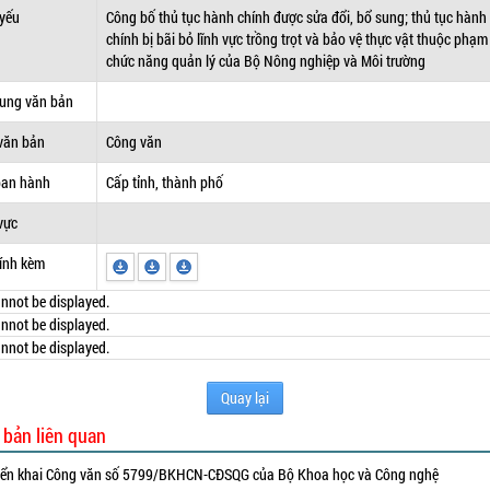
 yếu
Công bố thủ tục hành chính được sửa đổi, bổ sung; thủ tục hành
chính bị bãi bỏ lĩnh vực trồng trọt và bảo vệ thực vật thuộc phạm 
chức năng quản lý của Bộ Nông nghiệp và Môi trường
dung văn bản
văn bản
Công văn
ban hành
Cấp tỉnh, thành phố
vực
ính kèm
nnot be displayed.
nnot be displayed.
nnot be displayed.
Quay lại
 bản liên quan
iển khai Công văn số 5799/BKHCN-CĐSQG của Bộ Khoa học và Công nghệ