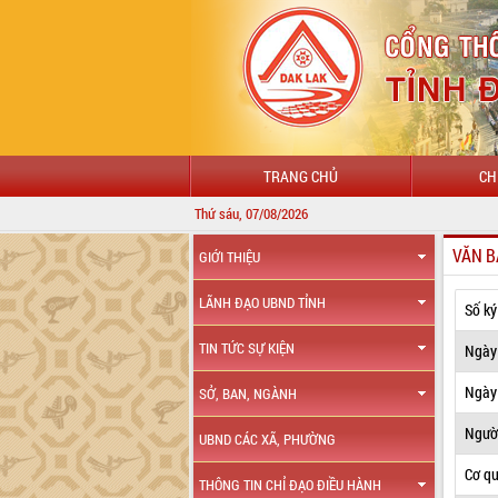
TRANG CHỦ
CH
Thứ sáu, 07/08/2026
VĂN B
GIỚI THIỆU
LÃNH ĐẠO UBND TỈNH
Số ký
TIN TỨC SỰ KIỆN
Ngày
Ngày 
SỞ, BAN, NGÀNH
Ngườ
UBND CÁC XÃ, PHƯỜNG
Cơ q
THÔNG TIN CHỈ ĐẠO ĐIỀU HÀNH