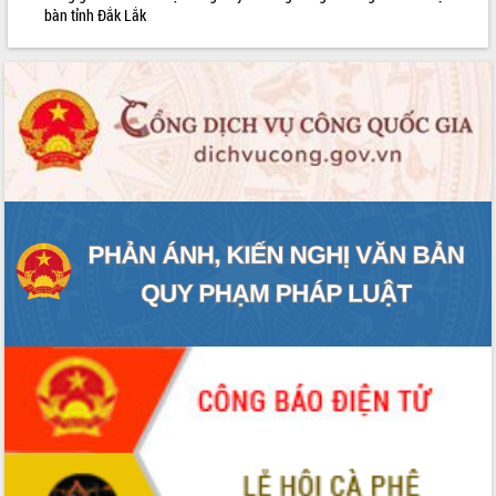
bàn tỉnh Đắk Lắk
Lễ truy điệu và an táng hài cốt liệt sĩ
tại Nghĩa trang Liệt sĩ xã Sơn Hòa
Bàn giải pháp tháo gỡ khó khăn trong
xuất khẩu sầu riêng và triển khai quy
định EUDR
Thứ trưởng Bộ Nông nghiệp và Môi
trường Nguyễn Hoàng Hiệp khảo sát
vùng trồng và doanh nghiệp đóng gói
sầu riêng tại Đắk Lắk
Trình diễn nghệ thuật chế biến các
món ăn từ sầu riêng
Đắk Lắk công bố Quy hoạch và xúc
tiến đầu tư tỉnh
Ngành cá ngừ Đắk Lắk chủ động thích
ứng để giữ vững thị trường xuất khẩu
Diễn đàn Kinh tế tư nhân Việt Nam đột
phá cơ chế - Hợp tác công tư
Đề án 06 tạo bước ngoặt đột phá trong
cải cách hành chính tỉnh Đắk Lắk
Kết nối tour, đẩy mạnh chuyển đổi số