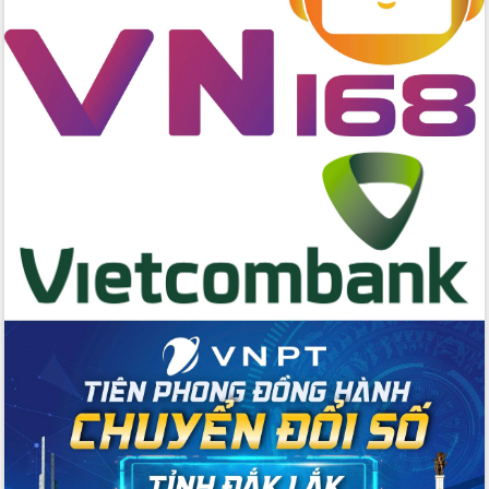
Huy giữ chức Bí thư Đảng ủy Ủy Ban
Nhân dân tỉnh
Bệnh án điện tử thúc đẩy chuyển đổi
số y tế tại Đắk Lắk
Chuyển đổi số thư viện: Mở rộng
không gian tri thức trong thời đại số
Đánh giá, rút kinh nghiệm công tác tổ
chức diễn tập trước ngày bầu cử
Chương trình “Gặp gỡ hữu nghị –
Friendship Meeting New Year 2026”
Bầu cử Quốc hội và HĐND: Cử tri Đắk
Lắk gửi gắm niềm tin, kỳ vọng vào lá
phiếu
Đắk Lắk sẵn sàng các điều kiện cho
Ngày hội bầu cử đại biểu Quốc hội
khóa XVI và HĐND các cấp nhiệm kỳ
2026-2031
Đảm bảo cuộc bầu cử đại biểu Quốc
hội và đại biểu HĐND các cấp diễn ra
an toàn, hiệu quả, đúng quy định