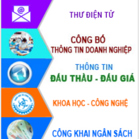
doanh nghiệp nhà nước
Hội nghị triển khai kết nối mạng
truyền số liệu chuyên dùng phục vụ cơ
quan Đảng, Nhà nước
Lễ phát động chuỗi hoạt động chung
tay làm sạch môi trường
Xã Ea Kar bước chuyển mình trong
công tác cải cách hành chính mô hình
mới
UBND tỉnh họp báo định kỳ tháng 4
năm 2026
Hội thảo khoa học “Giải pháp thúc đẩy
phát triển nền kinh tế xanh tại tỉnh
Đắk Lắk”
Tăng cường giám sát, đôn đốc thực
hiện nhiệm vụ quản lý tài sản công
hàng tuần
Tháo gỡ những vướng mắc, đẩy mạnh
công tác cải cách thủ tục hành chính
tại Trung tâm Phục vụ hành chính
công tỉnh