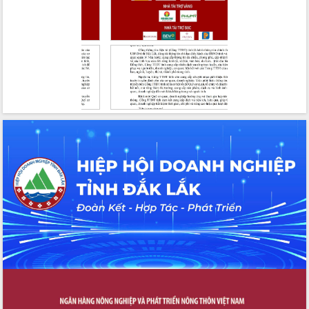
nhất, Quốc hội khóa XVI
Quyết liệt cải cách hành chính, khơi
thông nguồn lực phát triển
Nâng cao hiệu lực, hiệu quả HĐND
tỉnh thông qua hiện đại hóa hành chính
Xã Ea Phê gắn cải cách hành chính với
chuyển đổi số
Phó Chủ tịch Thường trực UBND tỉnh
Hồ Thị Nguyên Thảo làm việc tại Trung
tâm Phục vụ hành chính công xã Ea
Phê
Xây dựng nền hành chính số đồng
hành cùng nông dân dân, doanh nghiệp
Giai đoạn 2026-2030, Đắk Lắk phấn
đấu có 77% xã đạt chuẩn nông thôn
mới
Chuyển đổi số 'mở đường' cho nông
nghiệp Đắk Lắk tăng trưởng bứt phá
Triển khai đồng bộ đo đạc, lập hồ sơ
địa chính, hoàn thiện cơ sở dữ liệu đất
đai