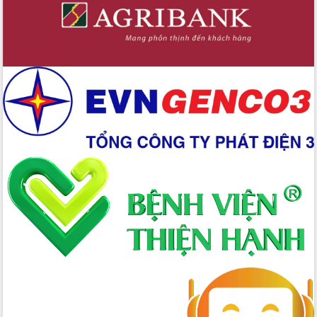
Ứng dụng sinh trắc học - Bước tiến
trong hành trình chuyển đổi số tại Đắk
Lắk
Đắk Lắk nâng cao hiệu quả công tác
Đảng từ Sổ tay đảng viên điện tử
Đắk Lắk đẩy mạnh nuôi biển công
nghệ, hướng tới phát triển thủy sản
bền vững
Tập huấn nâng cao năng lực triển khai
chuyển đổi số cho cán bộ, công chức
cấp xã
Đắk Lắk phát động hưởng ứng Ngày
Quyền của người tiêu dùng Việt Nam
2026
Đẩy mạnh cải cách hành chính, quyết
tâm đạt được mục tiêu tăng trưởng
hai con số trong năm 2026
Tổ chức trang trọng Lễ hội Đền thờ
Lương Văn Chánh năm 2026
Phó Bí thư Tỉnh ủy Đắk Lắk Đỗ Hữu