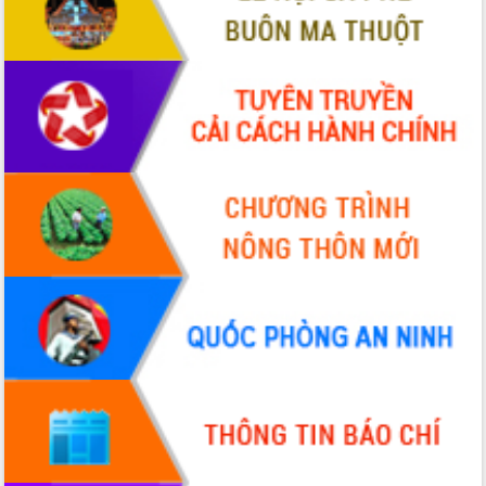
để phát triển du lịch Đắk Lắk
Khởi động Dự án Đầu tư xây dựng hạ
tầng kỹ thuật Cụm công nghiệp Tân
Tiến
Gặp mặt các cơ quan báo chí nhân Kỷ
niệm 101 năm Ngày Báo chí Cách
mạng Việt Nam
Đắk Lắk sơ kết 4 năm triển khai thực
hiện Đề án 06 của Chính phủ
Họp báo thông tin về Hội nghị Công bố
Quy hoạch và Xúc tiến đầu tư tỉnh Đắk
Lắk
Khơi thông điểm nghẽn, đẩy nhanh
giải ngân vốn khắc phục thiên tai
HĐND tỉnh thông qua điều chỉnh Quy
hoạch tỉnh thời kỳ 2021-2030
Hội thảo góp ý hồ sơ điều chỉnh quy
hoạch tỉnh Đắk Lắk thời kỳ 2021-2030,
tầm nhìn đến năm 2050
Nâng cao hiệu quả hoạt động của các