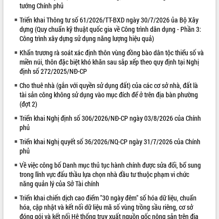
tướng Chính phủ
VIDEO
Triển khai Thông tư số 61/2026/TT-BXD ngày 30/7/2026 ủa Bộ Xây
dựng (Quy chuẩn kỹ thuật quốc gia về Công trình dân dụng - Phần 3:
Loading the player...
Công trình xây dựng sử dụng năng lượng hiệu quả)
Lễ truy tặng danh hiệu “Bà Mẹ Việt
Khẩn trương rà soát xác định thôn vùng đồng bào dân tộc thiểu số và
Nam Anh hùng” và trao Huân chương
miền núi, thôn đặc biệt khó khăn sau sắp xếp theo quy định tại Nghị
Lao động
định số 272/2025/NĐ-CP
UBND tỉnh Đắk Lắk triển khai nhiệm
Cho thuê nhà (gắn với quyền sử dụng đất) của các cơ sở nhà, đất là
vụ 6 tháng cuối năm 2026
tài sản công không sử dụng vào mục đích để ở trên địa bàn phường
Kỳ họp thứ Hai, Hội đồng nhân dân
(đợt 2)
tỉnh khóa XI quyết nghị nhiều nội dung
Triển khai Nghị định số 306/2026/NĐ-CP ngày 03/8/2026 của Chính
quan trọng
ALBUM ẢNH
phủ
Bí thư Tỉnh ủy Lương Nguyễn Minh
Triển khai Nghị quyết số 36/2026/NQ-CP ngày 31/7/2026 của Chính
Triết thăm, tặng quà người có công với
phủ
cách mạng
Rà soát, hoàn thiện hệ thống thiết chế
Về việc công bố Danh mục thủ tục hành chính được sửa đổi, bổ sung
văn hóa, thể thao đáp ứng yêu cầu
trong lĩnh vực đấu thầu lựa chọn nhà đầu tư thuộc phạm vi chức
năng quản lý của Sở Tài chính
phát triển mới
Thường trực HĐND tỉnh Đắk Lắk gặp
Triển khai chiến dịch cao điểm "30 ngày đêm" số hóa dữ liệu, chuẩn
mặt Đoàn chuyên gia y tế TP. Hồ Chí
hóa, cập nhật và kết nối dữ liệu mã số vùng trồng sầu riêng, cơ sở
Minh
đóng gói và kết nối Hệ thống truy xuất nguồn gốc nông sản trên địa
LIÊN KẾT WEB