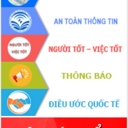
Đắk Lắk: Tôn vinh 46 giải pháp tại Hội
thi Sáng tạo Kỹ thuật 2024 - 2025
Đắk Lắk rà soát, điều chỉnh Đề án 190
về phát triển nuôi trồng thủy sản
Phó Chủ tịch UBND tỉnh Đắk Lắk
Trương Công Thái kiểm tra thực địa
Dự án cao tốc Khánh Hòa - Buôn Ma
Thuột
Định vị cà phê Việt Nam như một “di
sản sống” trong dòng chảy toàn cầu
Xây dựng nông thôn mới: Nâng cao đời
sống người dân từ những mô hình thiết
thực
Quyết liệt tháo gỡ vướng mắc, đẩy
nhanh tiến độ các dự án trọng điểm
trong Khu kinh tế Nam Phú Yên
Hòn Yến phát triển du lịch gắn với bảo
tồn biển
Lấy ý kiến điều chỉnh Quy hoạch tỉnh
Đắk Lắk thời kỳ 2021-2030, tầm nhìn