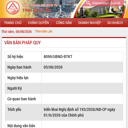
|
Vietnamese
English
TRANG CHỦ
CHÍNH QUYỀN
CÔNG DÂN
DOANH NGHIỆP
DU KHÁCH
Thứ năm, 06/08/2026
 TIN ĐIỆN TỬ TỈNH ĐẮK LẮK
VĂN BẢN PHÁP QUY
GIỚI THIỆU
LÃNH ĐẠO UBND TỈNH
Số ký hiệu
8099/UBND-ĐTKT
TIN TỨC SỰ KIỆN
Ngày ban hành
05/06/2026
SỞ, BAN, NGÀNH
Ngày hiệu lực
Người Ký
UBND CÁC XÃ, PHƯỜNG
Cơ quan ban hành
THÔNG TIN CHỈ ĐẠO ĐIỀU HÀNH
Trích yếu
triển khai Nghị định số 193/2026/NĐ-CP ngày
HỆ THỐNG VĂN BẢN
01/6/2026 của Chính phủ
VĂN BẢN HĐND TỈNH
Nội dung văn bản