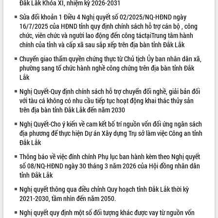
Đắk Lắk Khóa XI, nhiệm kỳ 2026-2031
VIDEO
Sửa đổi khoản 1 Điều 4 Nghị quyết số 02/2025/NQ-HĐND ngày
16/7/2025 của HĐND tỉnh quy định chính sách hỗ trợ cán bộ , công
chức, viên chức và người lao động đến công táctạiTrung tâm hành
chính của tỉnh và cấp xã sau sắp xếp trên địa bàn tỉnh Đắk Lắk
Chuyển giao thẩm quyền chứng thực từ Chủ tịch Ủy ban nhân dân xã,
phường sang tổ chức hành nghề công chứng trên địa bàn tỉnh Đắk
Lắk
Nghị Quyết-Quy định chính sách hỗ trợ chuyển đổi nghề, giải bản đối
với tàu cá không có nhu cầu tiếp tục hoạt động khai thác thủy sản
trên địa bàn tỉnh Đắk Lắk đến năm 2030
Bí thư Tỉnh ủy Lương Nguyễn Minh
Triết thăm, tặng quà người có công với
Nghị Quyết-Cho ý kiến về cam kết bố trí nguồn vốn đối ứng ngân sách
cách mạng
địa phương để thực hiện Dự án Xây dựng Trụ sở làm việc Công an tỉnh
Rà soát, hoàn thiện hệ thống thiết chế
Đắk Lắk
văn hóa, thể thao đáp ứng yêu cầu
Thông báo về việc đính chính Phụ lục ban hành kèm theo Nghị quyết
phát triển mới
số 08/NQ-HĐND ngày 30 tháng 3 năm 2026 của Hội đồng nhân dân
Thường trực HĐND tỉnh Đắk Lắk gặp
tỉnh Đắk Lắk
mặt Đoàn chuyên gia y tế TP. Hồ Chí
ALBUM ẢNH
Nghị quyết thông qua điều chỉnh Quy hoạch tỉnh Đắk Lắk thời kỳ
Minh
2021-2030, tầm nhìn đến năm 2050.
Lễ truy điệu và an táng hài cốt liệt sĩ
Nghị quyết quy định một số đối tượng khác được vay từ nguồn vốn
tại Nghĩa trang Liệt sĩ xã Sơn Hòa