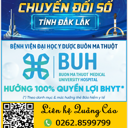
Đắk Lắk
Sôi nổi Hội đua ngựa truyền thống Gò
Thì Thùng mừng Xuân Bính Ngọ 2026
Lãnh đạo tỉnh dâng hương tưởng niệm
tại Đập Đồng Cam đầu Xuân Bính Ngọ
Ngành nông nghiệp phấn đấu tăng
trưởng đạt 5,86% trong năm 2026
UBND tỉnh Đắk Lắk triển khai công tác
quốc phòng, quân sự địa phương năm
2026
Đắk Lắk tập trung toàn lực khắc phục
tồn tại IUU, sẵn sàng làm việc với
Đoàn thanh tra EC
Chủ tịch UBND tỉnh Tạ Anh Tuấn thăm,
chúc mừng các bệnh viện nhân Ngày
Thầy thuốc Việt Nam
Rộn ràng lễ hội truyền thống Sông
nước Đà Nông lần thứ I năm 2026
Kỳ họp Chuyên đề lần thứ Năm, HĐND
tỉnh Đắk Lắk thông qua các nghị quyết