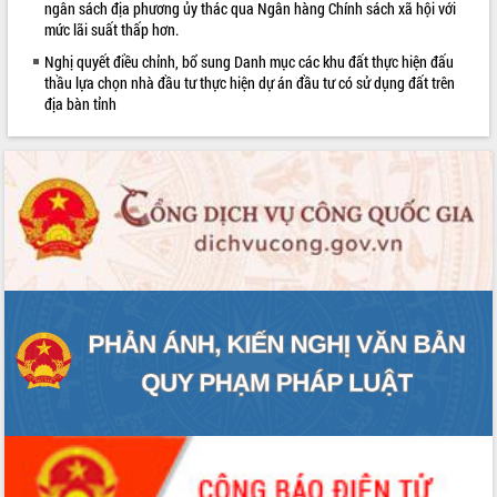
ngân sách địa phương ủy thác qua Ngân hàng Chính sách xã hội với
Bàn giải pháp tháo gỡ khó khăn trong
mức lãi suất thấp hơn.
xuất khẩu sầu riêng và triển khai quy
Nghị quyết điều chỉnh, bổ sung Danh mục các khu đất thực hiện đấu
định EUDR
thầu lựa chọn nhà đầu tư thực hiện dự án đầu tư có sử dụng đất trên
Thứ trưởng Bộ Nông nghiệp và Môi
địa bàn tỉnh
trường Nguyễn Hoàng Hiệp khảo sát
vùng trồng và doanh nghiệp đóng gói
LIÊN KẾT WEB
sầu riêng tại Đắk Lắk
Trình diễn nghệ thuật chế biến các
món ăn từ sầu riêng
Đắk Lắk công bố Quy hoạch và xúc
tiến đầu tư tỉnh
Ngành cá ngừ Đắk Lắk chủ động thích
ứng để giữ vững thị trường xuất khẩu
Diễn đàn Kinh tế tư nhân Việt Nam đột
phá cơ chế - Hợp tác công tư
Đề án 06 tạo bước ngoặt đột phá trong
cải cách hành chính tỉnh Đắk Lắk
Kết nối tour, đẩy mạnh chuyển đổi số
để phát triển du lịch Đắk Lắk
Khởi động Dự án Đầu tư xây dựng hạ