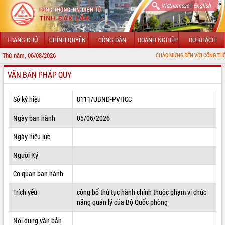
|
Vietnamese
English
TRANG CHỦ
CHÍNH QUYỀN
CÔNG DÂN
DOANH NGHIỆP
DU KHÁCH
Thứ năm, 06/08/2026
CHÀO MỪNG ĐẾN VỚI CỔNG THÔNG TIN ĐIỆN 
VĂN BẢN PHÁP QUY
GIỚI THIỆU
LÃNH ĐẠO UBND TỈNH
Số ký hiệu
8111/UBND-PVHCC
TIN TỨC SỰ KIỆN
Ngày ban hành
05/06/2026
SỞ, BAN, NGÀNH
Ngày hiệu lực
Người Ký
UBND CÁC XÃ, PHƯỜNG
Cơ quan ban hành
THÔNG TIN CHỈ ĐẠO ĐIỀU HÀNH
Trích yếu
công bố thủ tục hành chính thuộc phạm vi chức
HỆ THỐNG VĂN BẢN
năng quản lý của Bộ Quốc phòng
VĂN BẢN HĐND TỈNH
Nội dung văn bản