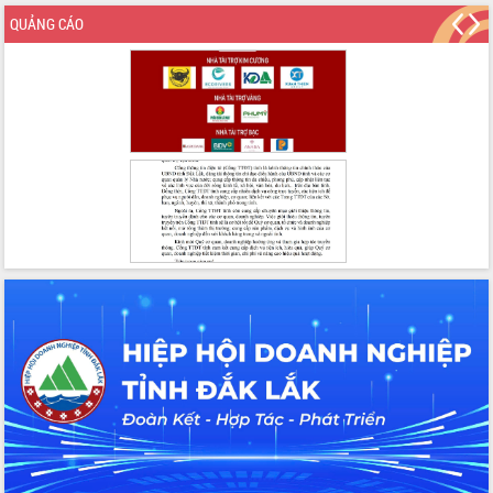
thông nguồn lực phát triển
QUẢNG CÁO
Nâng cao hiệu lực, hiệu quả HĐND
tỉnh thông qua hiện đại hóa hành chính
Xã Ea Phê gắn cải cách hành chính với
chuyển đổi số
Phó Chủ tịch Thường trực UBND tỉnh
Hồ Thị Nguyên Thảo làm việc tại Trung
tâm Phục vụ hành chính công xã Ea
Phê
Xây dựng nền hành chính số đồng
hành cùng nông dân dân, doanh nghiệp
Giai đoạn 2026-2030, Đắk Lắk phấn
đấu có 77% xã đạt chuẩn nông thôn
mới
Chuyển đổi số 'mở đường' cho nông
nghiệp Đắk Lắk tăng trưởng bứt phá
Triển khai đồng bộ đo đạc, lập hồ sơ
địa chính, hoàn thiện cơ sở dữ liệu đất
đai
Ứng dụng sinh trắc học - Bước tiến
trong hành trình chuyển đổi số tại Đắk