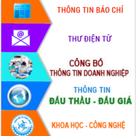
truyền số liệu chuyên dùng phục vụ cơ
quan Đảng, Nhà nước
Lễ phát động chuỗi hoạt động chung
tay làm sạch môi trường
Xã Ea Kar bước chuyển mình trong
công tác cải cách hành chính mô hình
mới
UBND tỉnh họp báo định kỳ tháng 4
năm 2026
Hội thảo khoa học “Giải pháp thúc đẩy
phát triển nền kinh tế xanh tại tỉnh
Đắk Lắk”
Tăng cường giám sát, đôn đốc thực
hiện nhiệm vụ quản lý tài sản công
hàng tuần
Tháo gỡ những vướng mắc, đẩy mạnh
công tác cải cách thủ tục hành chính
tại Trung tâm Phục vụ hành chính
công tỉnh
Đắk Lắk: Tôn vinh 46 giải pháp tại Hội
thi Sáng tạo Kỹ thuật 2024 - 2025