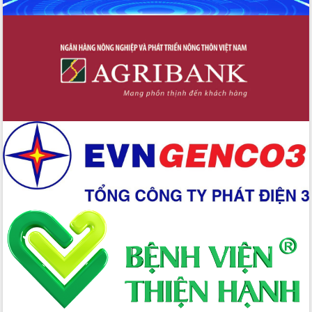
Lắk
Đắk Lắk nâng cao hiệu quả công tác
Đảng từ Sổ tay đảng viên điện tử
Đắk Lắk đẩy mạnh nuôi biển công
nghệ, hướng tới phát triển thủy sản
bền vững
Tập huấn nâng cao năng lực triển khai
chuyển đổi số cho cán bộ, công chức
cấp xã
Đắk Lắk phát động hưởng ứng Ngày
Quyền của người tiêu dùng Việt Nam
2026
Đẩy mạnh cải cách hành chính, quyết
tâm đạt được mục tiêu tăng trưởng
hai con số trong năm 2026
Tổ chức trang trọng Lễ hội Đền thờ
Lương Văn Chánh năm 2026
Phó Bí thư Tỉnh ủy Đắk Lắk Đỗ Hữu
Huy giữ chức Bí thư Đảng ủy Ủy Ban
Nhân dân tỉnh