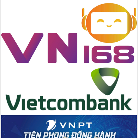
Bệnh án điện tử thúc đẩy chuyển đổi
số y tế tại Đắk Lắk
Chuyển đổi số thư viện: Mở rộng
không gian tri thức trong thời đại số
Đánh giá, rút kinh nghiệm công tác tổ
chức diễn tập trước ngày bầu cử
Chương trình “Gặp gỡ hữu nghị –
Friendship Meeting New Year 2026”
Bầu cử Quốc hội và HĐND: Cử tri Đắk
Lắk gửi gắm niềm tin, kỳ vọng vào lá
phiếu
Đắk Lắk sẵn sàng các điều kiện cho
Ngày hội bầu cử đại biểu Quốc hội
khóa XVI và HĐND các cấp nhiệm kỳ
2026-2031
Đảm bảo cuộc bầu cử đại biểu Quốc
hội và đại biểu HĐND các cấp diễn ra
an toàn, hiệu quả, đúng quy định
Thủ tướng Chính phủ Phạm Minh Chính
kiểm tra, chỉ đạo hoàn thành các dự
án cao tốc và thăm khu tái định cư tại