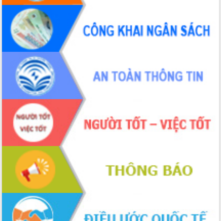
Đắk Lắk rà soát, điều chỉnh Đề án 190
về phát triển nuôi trồng thủy sản
Phó Chủ tịch UBND tỉnh Đắk Lắk
Trương Công Thái kiểm tra thực địa
Dự án cao tốc Khánh Hòa - Buôn Ma
Thuột
Định vị cà phê Việt Nam như một “di
sản sống” trong dòng chảy toàn cầu
Xây dựng nông thôn mới: Nâng cao đời
sống người dân từ những mô hình thiết
thực
Quyết liệt tháo gỡ vướng mắc, đẩy
nhanh tiến độ các dự án trọng điểm
trong Khu kinh tế Nam Phú Yên
Hòn Yến phát triển du lịch gắn với bảo
tồn biển
Lấy ý kiến điều chỉnh Quy hoạch tỉnh
Đắk Lắk thời kỳ 2021-2030, tầm nhìn
đến năm 2050
Phát động chiến dịch 30 ngày đêm