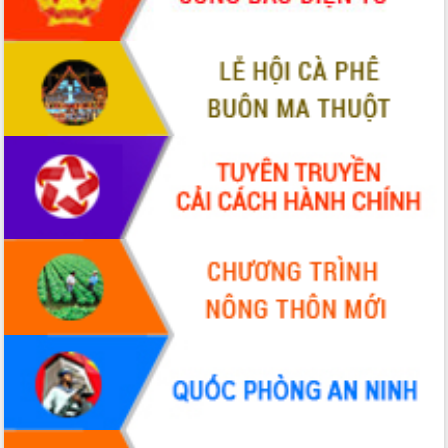
tầng kỹ thuật Cụm công nghiệp Tân
Tiến
Gặp mặt các cơ quan báo chí nhân Kỷ
niệm 101 năm Ngày Báo chí Cách
mạng Việt Nam
Đắk Lắk sơ kết 4 năm triển khai thực
hiện Đề án 06 của Chính phủ
Họp báo thông tin về Hội nghị Công bố
Quy hoạch và Xúc tiến đầu tư tỉnh Đắk
Lắk
Khơi thông điểm nghẽn, đẩy nhanh
giải ngân vốn khắc phục thiên tai
HĐND tỉnh thông qua điều chỉnh Quy
hoạch tỉnh thời kỳ 2021-2030
Hội thảo góp ý hồ sơ điều chỉnh quy
hoạch tỉnh Đắk Lắk thời kỳ 2021-2030,
tầm nhìn đến năm 2050
Nâng cao hiệu quả hoạt động của các
doanh nghiệp nhà nước
Hội nghị triển khai kết nối mạng