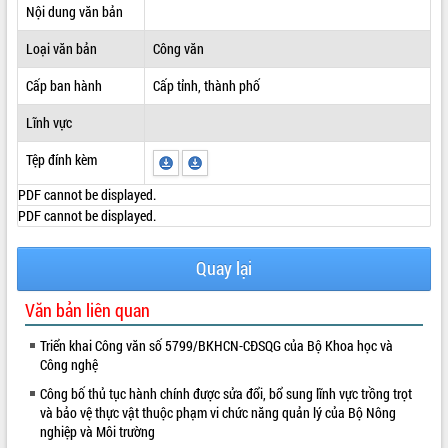
Nội dung văn bản
ĐIỂM TIN VĂN BẢN
Loại văn bản
Công văn
QUY HOẠCH - KẾ HOẠCH
Cấp ban hành
Cấp tỉnh, thành phố
Lĩnh vực
Tệp đính kèm
PDF cannot be displayed.
PDF cannot be displayed.
Quay lại
Văn bản liên quan
Triển khai Công văn số 5799/BKHCN-CĐSQG của Bộ Khoa học và
Công nghệ
Công bố thủ tục hành chính được sửa đổi, bổ sung lĩnh vực trồng trọt
và bảo vệ thực vật thuộc phạm vi chức năng quản lý của Bộ Nông
nghiệp và Môi trường