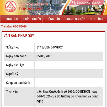
|
Vietnamese
English
TRANG CHỦ
CHÍNH QUYỀN
CÔNG DÂN
DOANH NGHIỆP
DU KHÁCH
Thứ năm, 06/08/2026
CHÀO MỪNG ĐẾ
VĂN BẢN PHÁP QUY
GIỚI THIỆU
LÃNH ĐẠO UBND TỈNH
Số ký hiệu
8113/UBND-PVHCC
TIN TỨC SỰ KIỆN
Ngày ban hành
05/06/2026
SỞ, BAN, NGÀNH
Ngày hiệu lực
Người Ký
UBND CÁC XÃ, PHƯỜNG
Cơ quan ban hành
THÔNG TIN CHỈ ĐẠO ĐIỀU HÀNH
Trích yếu
triển khai Quyết định số 2669/QĐ-BKHCN ngày
HỆ THỐNG VĂN BẢN
04/6/2026 của Bộ trưởng Bộ Khoa học và Công
nghệ
VĂN BẢN HĐND TỈNH