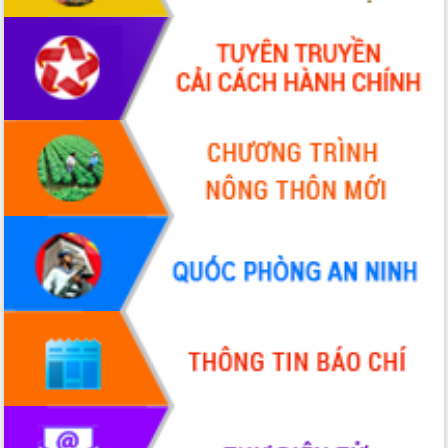
ứng để giữ vững thị trường xuất khẩu
Diễn đàn Kinh tế tư nhân Việt Nam đột
phá cơ chế - Hợp tác công tư
Đề án 06 tạo bước ngoặt đột phá trong
cải cách hành chính tỉnh Đắk Lắk
Kết nối tour, đẩy mạnh chuyển đổi số
để phát triển du lịch Đắk Lắk
Khởi động Dự án Đầu tư xây dựng hạ
tầng kỹ thuật Cụm công nghiệp Tân
Tiến
Gặp mặt các cơ quan báo chí nhân Kỷ
niệm 101 năm Ngày Báo chí Cách
mạng Việt Nam
Đắk Lắk sơ kết 4 năm triển khai thực
hiện Đề án 06 của Chính phủ
Họp báo thông tin về Hội nghị Công bố
Quy hoạch và Xúc tiến đầu tư tỉnh Đắk
Lắk
Khơi thông điểm nghẽn, đẩy nhanh
giải ngân vốn khắc phục thiên tai