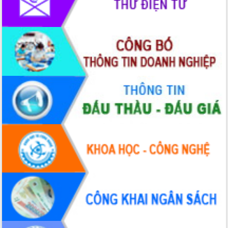
HĐND tỉnh thông qua điều chỉnh Quy
hoạch tỉnh thời kỳ 2021-2030
Hội thảo góp ý hồ sơ điều chỉnh quy
hoạch tỉnh Đắk Lắk thời kỳ 2021-2030,
tầm nhìn đến năm 2050
Nâng cao hiệu quả hoạt động của các
doanh nghiệp nhà nước
Hội nghị triển khai kết nối mạng
truyền số liệu chuyên dùng phục vụ cơ
quan Đảng, Nhà nước
Lễ phát động chuỗi hoạt động chung
tay làm sạch môi trường
Xã Ea Kar bước chuyển mình trong
công tác cải cách hành chính mô hình
mới
UBND tỉnh họp báo định kỳ tháng 4
năm 2026
Hội thảo khoa học “Giải pháp thúc đẩy
phát triển nền kinh tế xanh tại tỉnh
Đắk Lắk”
Tăng cường giám sát, đôn đốc thực