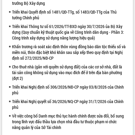
trưởng Bộ Xây dựng
VIDEO
Triển khai Quyết định số 1481/QĐ-TTg, số 1483/QĐ-TTg của Thủ
tướng Chính phủ
Triển khai Thông tư số 61/2026/TT-BXD ngày 30/7/2026 ủa Bộ Xây
dựng (Quy chuẩn kỹ thuật quốc gia về Công trình dân dụng - Phần 3:
Công trình xây dựng sử dụng năng lượng hiệu quả)
Khẩn trương rà soát xác định thôn vùng đồng bào dân tộc thiểu số và
miền núi, thôn đặc biệt khó khăn sau sắp xếp theo quy định tại Nghị
định số 272/2025/NĐ-CP
Cho thuê nhà (gắn với quyền sử dụng đất) của các cơ sở nhà, đất là
Lễ truy tặng danh hiệu “Bà Mẹ Việt
tài sản công không sử dụng vào mục đích để ở trên địa bàn phường
Nam Anh hùng” và trao Huân chương
(đợt 2)
Lao động
Triển khai Nghị định số 306/2026/NĐ-CP ngày 03/8/2026 của Chính
UBND tỉnh Đắk Lắk triển khai nhiệm
phủ
vụ 6 tháng cuối năm 2026
Kỳ họp thứ Hai, Hội đồng nhân dân
Triển khai Nghị quyết số 36/2026/NQ-CP ngày 31/7/2026 của Chính
phủ
tỉnh khóa XI quyết nghị nhiều nội dung
quan trọng
ALBUM ẢNH
Về việc công bố Danh mục thủ tục hành chính được sửa đổi, bổ sung
Bí thư Tỉnh ủy Lương Nguyễn Minh
trong lĩnh vực đấu thầu lựa chọn nhà đầu tư thuộc phạm vi chức
Triết thăm, tặng quà người có công với
năng quản lý của Sở Tài chính
cách mạng