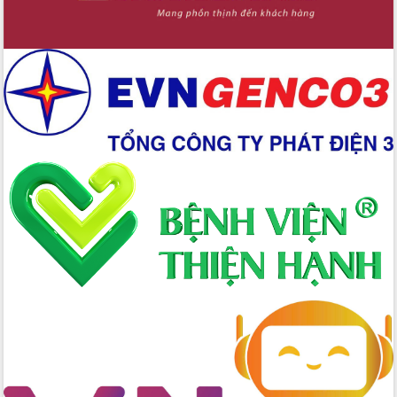
mới
Chuyển đổi số 'mở đường' cho nông
nghiệp Đắk Lắk tăng trưởng bứt phá
Triển khai đồng bộ đo đạc, lập hồ sơ
địa chính, hoàn thiện cơ sở dữ liệu đất
đai
Ứng dụng sinh trắc học - Bước tiến
trong hành trình chuyển đổi số tại Đắk
Lắk
Đắk Lắk nâng cao hiệu quả công tác
Đảng từ Sổ tay đảng viên điện tử
Đắk Lắk đẩy mạnh nuôi biển công
nghệ, hướng tới phát triển thủy sản
bền vững
Tập huấn nâng cao năng lực triển khai
chuyển đổi số cho cán bộ, công chức
cấp xã
Đắk Lắk phát động hưởng ứng Ngày
Quyền của người tiêu dùng Việt Nam
2026