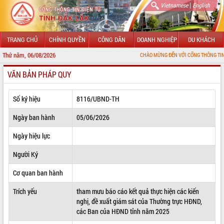
|
Vietnamese
English
TRANG CHỦ
CHÍNH QUYỀN
CÔNG DÂN
DOANH NGHIỆP
DU KHÁCH
Thứ năm, 06/08/2026
CHÀO MỪNG ĐẾN VỚI CỔNG THÔNG TIN ĐIỆN TỬ 
VĂN BẢN PHÁP QUY
GIỚI THIỆU
LÃNH ĐẠO UBND TỈNH
Số ký hiệu
8116/UBND-TH
TIN TỨC SỰ KIỆN
Ngày ban hành
05/06/2026
SỞ, BAN, NGÀNH
Ngày hiệu lực
Người Ký
UBND CÁC XÃ, PHƯỜNG
Cơ quan ban hành
THÔNG TIN CHỈ ĐẠO ĐIỀU HÀNH
Trích yếu
tham mưu báo cáo kết quả thực hiện các kiến
HỆ THỐNG VĂN BẢN
nghị, đề xuất giám sát của Thường trực HĐND,
các Ban của HĐND tỉnh năm 2025
VĂN BẢN HĐND TỈNH