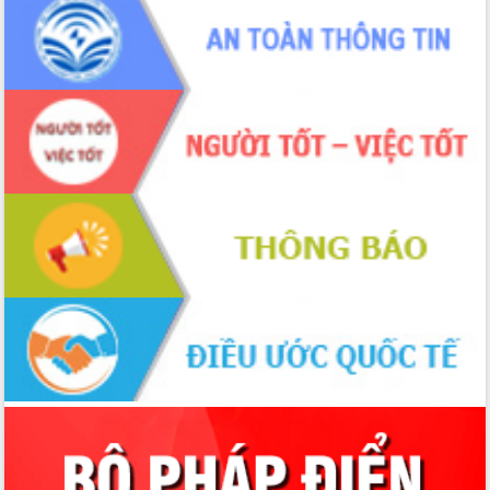
hiện nhiệm vụ quản lý tài sản công
hàng tuần
Tháo gỡ những vướng mắc, đẩy mạnh
công tác cải cách thủ tục hành chính
tại Trung tâm Phục vụ hành chính
công tỉnh
Đắk Lắk: Tôn vinh 46 giải pháp tại Hội
thi Sáng tạo Kỹ thuật 2024 - 2025
Đắk Lắk rà soát, điều chỉnh Đề án 190
về phát triển nuôi trồng thủy sản
Phó Chủ tịch UBND tỉnh Đắk Lắk
Trương Công Thái kiểm tra thực địa
Dự án cao tốc Khánh Hòa - Buôn Ma
Thuột
Định vị cà phê Việt Nam như một “di
sản sống” trong dòng chảy toàn cầu
Xây dựng nông thôn mới: Nâng cao đời
sống người dân từ những mô hình thiết
thực
Quyết liệt tháo gỡ vướng mắc, đẩy