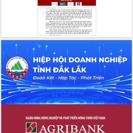
du khách thông qua Hệ thống cơ sở dữ
liệu và Bản đồ số
Tập huấn ứng dụng trí tuệ nhân tạo (AI)
trong thương mại điện tử năm 2026
Đoàn đại biểu Quốc hội tỉnh Đắk Lắk
trao đổi thông tin trước Kỳ họp thứ
nhất, Quốc hội khóa XVI
Quyết liệt cải cách hành chính, khơi
thông nguồn lực phát triển
Nâng cao hiệu lực, hiệu quả HĐND
tỉnh thông qua hiện đại hóa hành chính
Xã Ea Phê gắn cải cách hành chính với
chuyển đổi số
Phó Chủ tịch Thường trực UBND tỉnh
Hồ Thị Nguyên Thảo làm việc tại Trung
tâm Phục vụ hành chính công xã Ea
Phê
Xây dựng nền hành chính số đồng
hành cùng nông dân dân, doanh nghiệp
Giai đoạn 2026-2030, Đắk Lắk phấn
đấu có 77% xã đạt chuẩn nông thôn