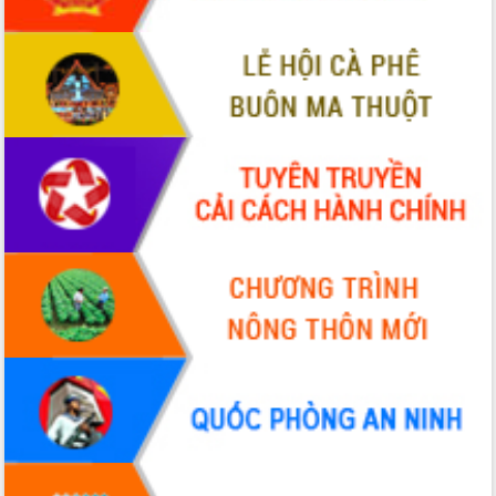
món ăn từ sầu riêng
Đắk Lắk công bố Quy hoạch và xúc
tiến đầu tư tỉnh
Ngành cá ngừ Đắk Lắk chủ động thích
ứng để giữ vững thị trường xuất khẩu
Diễn đàn Kinh tế tư nhân Việt Nam đột
phá cơ chế - Hợp tác công tư
Đề án 06 tạo bước ngoặt đột phá trong
cải cách hành chính tỉnh Đắk Lắk
Kết nối tour, đẩy mạnh chuyển đổi số
để phát triển du lịch Đắk Lắk
Khởi động Dự án Đầu tư xây dựng hạ
tầng kỹ thuật Cụm công nghiệp Tân
Tiến
Gặp mặt các cơ quan báo chí nhân Kỷ
niệm 101 năm Ngày Báo chí Cách
mạng Việt Nam
Đắk Lắk sơ kết 4 năm triển khai thực
hiện Đề án 06 của Chính phủ
Họp báo thông tin về Hội nghị Công bố