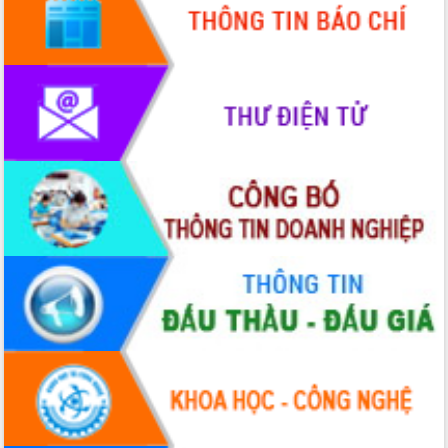
Quy hoạch và Xúc tiến đầu tư tỉnh Đắk
Lắk
Khơi thông điểm nghẽn, đẩy nhanh
giải ngân vốn khắc phục thiên tai
HĐND tỉnh thông qua điều chỉnh Quy
hoạch tỉnh thời kỳ 2021-2030
Hội thảo góp ý hồ sơ điều chỉnh quy
hoạch tỉnh Đắk Lắk thời kỳ 2021-2030,
tầm nhìn đến năm 2050
Nâng cao hiệu quả hoạt động của các
doanh nghiệp nhà nước
Hội nghị triển khai kết nối mạng
truyền số liệu chuyên dùng phục vụ cơ
quan Đảng, Nhà nước
Lễ phát động chuỗi hoạt động chung
tay làm sạch môi trường
Xã Ea Kar bước chuyển mình trong
công tác cải cách hành chính mô hình
mới
UBND tỉnh họp báo định kỳ tháng 4
năm 2026