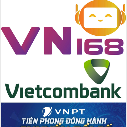
cấp xã
Đắk Lắk phát động hưởng ứng Ngày
Quyền của người tiêu dùng Việt Nam
2026
Đẩy mạnh cải cách hành chính, quyết
tâm đạt được mục tiêu tăng trưởng
hai con số trong năm 2026
Tổ chức trang trọng Lễ hội Đền thờ
Lương Văn Chánh năm 2026
Phó Bí thư Tỉnh ủy Đắk Lắk Đỗ Hữu
Huy giữ chức Bí thư Đảng ủy Ủy Ban
Nhân dân tỉnh
Bệnh án điện tử thúc đẩy chuyển đổi
số y tế tại Đắk Lắk
Chuyển đổi số thư viện: Mở rộng
không gian tri thức trong thời đại số
Đánh giá, rút kinh nghiệm công tác tổ
chức diễn tập trước ngày bầu cử
Chương trình “Gặp gỡ hữu nghị –
Friendship Meeting New Year 2026”