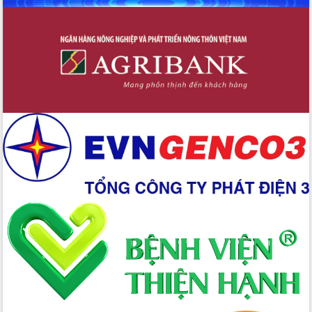
Xây dựng nền hành chính số đồng
hành cùng nông dân dân, doanh nghiệp
Giai đoạn 2026-2030, Đắk Lắk phấn
đấu có 77% xã đạt chuẩn nông thôn
mới
Chuyển đổi số 'mở đường' cho nông
nghiệp Đắk Lắk tăng trưởng bứt phá
Triển khai đồng bộ đo đạc, lập hồ sơ
địa chính, hoàn thiện cơ sở dữ liệu đất
đai
Ứng dụng sinh trắc học - Bước tiến
trong hành trình chuyển đổi số tại Đắk
Lắk
Đắk Lắk nâng cao hiệu quả công tác
Đảng từ Sổ tay đảng viên điện tử
Đắk Lắk đẩy mạnh nuôi biển công
nghệ, hướng tới phát triển thủy sản
bền vững
Tập huấn nâng cao năng lực triển khai
chuyển đổi số cho cán bộ, công chức