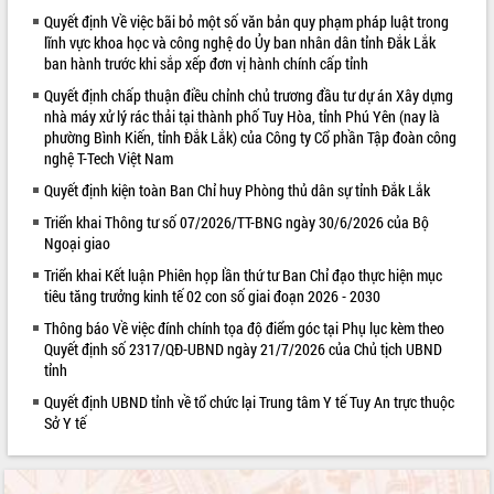
Quyết định Về việc bãi bỏ một số văn bản quy phạm pháp luật trong
VIDEO
lĩnh vực khoa học và công nghệ do Ủy ban nhân dân tỉnh Đắk Lắk
ban hành trước khi sắp xếp đơn vị hành chính cấp tỉnh
Quyết định chấp thuận điều chỉnh chủ trương đầu tư dự án Xây dựng
nhà máy xử lý rác thải tại thành phố Tuy Hòa, tỉnh Phú Yên (nay là
phường Bình Kiến, tỉnh Đắk Lắk) của Công ty Cổ phần Tập đoàn công
nghệ T-Tech Việt Nam
Quyết định kiện toàn Ban Chỉ huy Phòng thủ dân sự tỉnh Đắk Lắk
Triển khai Thông tư số 07/2026/TT-BNG ngày 30/6/2026 của Bộ
Ngoại giao
Khám bệnh, cấp phát thuốc miễn phí
và tặng quà người dân xã Cư Pui
Triển khai Kết luận Phiên họp lần thứ tư Ban Chỉ đạo thực hiện mục
tiêu tăng trưởng kinh tế 02 con số giai đoạn 2026 - 2030
Hội nghị UBND tỉnh Đắk Lắk thường kỳ
tháng 7/2026
Thông báo Về việc đính chính tọa độ điểm góc tại Phụ lục kèm theo
Lễ truy tặng danh hiệu “Bà Mẹ Việt
Quyết định số 2317/QĐ-UBND ngày 21/7/2026 của Chủ tịch UBND
tỉnh
Nam Anh hùng” và trao Huân chương
Lao động
Quyết định UBND tỉnh về tổ chức lại Trung tâm Y tế Tuy An trực thuộc
ALBUM ẢNH
UBND tỉnh Đắk Lắk triển khai nhiệm
Sở Y tế
vụ 6 tháng cuối năm 2026
Kỳ họp thứ Hai, Hội đồng nhân dân
tỉnh khóa XI quyết nghị nhiều nội dung