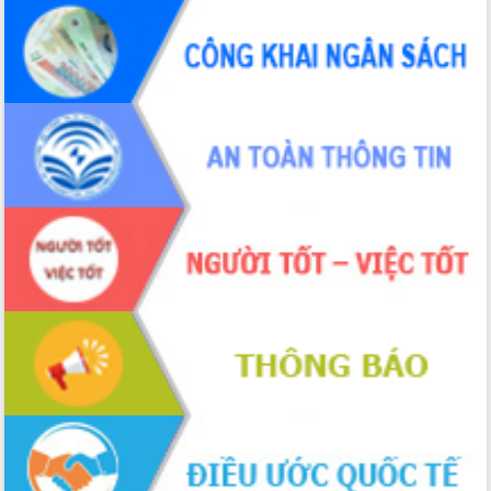
Hội thảo khoa học “Giải pháp thúc đẩy
phát triển nền kinh tế xanh tại tỉnh
Đắk Lắk”
Tăng cường giám sát, đôn đốc thực
hiện nhiệm vụ quản lý tài sản công
hàng tuần
Tháo gỡ những vướng mắc, đẩy mạnh
công tác cải cách thủ tục hành chính
tại Trung tâm Phục vụ hành chính
công tỉnh
Đắk Lắk: Tôn vinh 46 giải pháp tại Hội
thi Sáng tạo Kỹ thuật 2024 - 2025
Đắk Lắk rà soát, điều chỉnh Đề án 190
về phát triển nuôi trồng thủy sản
Phó Chủ tịch UBND tỉnh Đắk Lắk
Trương Công Thái kiểm tra thực địa
Dự án cao tốc Khánh Hòa - Buôn Ma
Thuột
Định vị cà phê Việt Nam như một “di
sản sống” trong dòng chảy toàn cầu