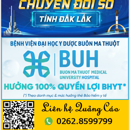
Bầu cử Quốc hội và HĐND: Cử tri Đắk
Lắk gửi gắm niềm tin, kỳ vọng vào lá
phiếu
Đắk Lắk sẵn sàng các điều kiện cho
Ngày hội bầu cử đại biểu Quốc hội
khóa XVI và HĐND các cấp nhiệm kỳ
2026-2031
Đảm bảo cuộc bầu cử đại biểu Quốc
hội và đại biểu HĐND các cấp diễn ra
an toàn, hiệu quả, đúng quy định
Thủ tướng Chính phủ Phạm Minh Chính
kiểm tra, chỉ đạo hoàn thành các dự
án cao tốc và thăm khu tái định cư tại
Đắk Lắk
Sôi nổi Hội đua ngựa truyền thống Gò
Thì Thùng mừng Xuân Bính Ngọ 2026
Lãnh đạo tỉnh dâng hương tưởng niệm
tại Đập Đồng Cam đầu Xuân Bính Ngọ
Ngành nông nghiệp phấn đấu tăng
trưởng đạt 5,86% trong năm 2026
UBND tỉnh Đắk Lắk triển khai công tác