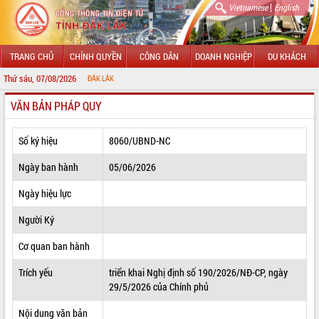
|
Vietnamese
English
TRANG CHỦ
CHÍNH QUYỀN
CÔNG DÂN
DOANH NGHIỆP
DU KHÁCH
Thứ sáu, 07/08/2026
CHÀ
VĂN BẢN PHÁP QUY
GIỚI THIỆU
LÃNH ĐẠO UBND TỈNH
Số ký hiệu
8060/UBND-NC
TIN TỨC SỰ KIỆN
Ngày ban hành
05/06/2026
SỞ, BAN, NGÀNH
Ngày hiệu lực
Người Ký
UBND CÁC XÃ, PHƯỜNG
Cơ quan ban hành
THÔNG TIN CHỈ ĐẠO ĐIỀU HÀNH
Trích yếu
triển khai Nghị định số 190/2026/NĐ-CP, ngày
HỆ THỐNG VĂN BẢN
29/5/2026 của Chính phủ
VĂN BẢN HĐND TỈNH
Nội dung văn bản