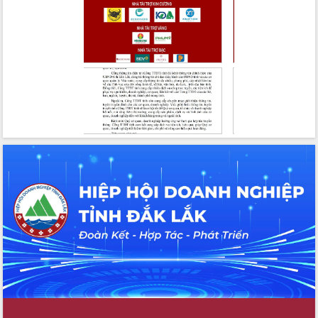
cho trạm y tế cấp xã
Du lịch Đắk Lắk nâng tầm trải nghiệm
du khách thông qua Hệ thống cơ sở dữ
liệu và Bản đồ số
Tập huấn ứng dụng trí tuệ nhân tạo (AI)
trong thương mại điện tử năm 2026
Đoàn đại biểu Quốc hội tỉnh Đắk Lắk
trao đổi thông tin trước Kỳ họp thứ
nhất, Quốc hội khóa XVI
Quyết liệt cải cách hành chính, khơi
thông nguồn lực phát triển
Nâng cao hiệu lực, hiệu quả HĐND
tỉnh thông qua hiện đại hóa hành chính
Xã Ea Phê gắn cải cách hành chính với
chuyển đổi số
Phó Chủ tịch Thường trực UBND tỉnh
Hồ Thị Nguyên Thảo làm việc tại Trung
tâm Phục vụ hành chính công xã Ea
Phê
Xây dựng nền hành chính số đồng
hành cùng nông dân dân, doanh nghiệp