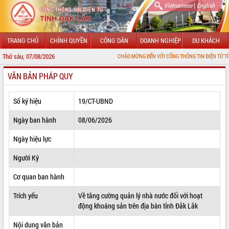
|
Vietnamese
English
TRANG CHỦ
CHÍNH QUYỀN
CÔNG DÂN
DOANH NGHIỆP
DU KHÁCH
Thứ sáu, 07/08/2026
CHÀO MỪNG ĐẾN VỚI CỔNG THÔNG TIN ĐIỆN TỬ TỈNH ĐẮK LẮK
VĂN BẢN PHÁP QUY
GIỚI THIỆU
LÃNH ĐẠO UBND TỈNH
Số ký hiệu
19/CT-UBND
TIN TỨC SỰ KIỆN
Ngày ban hành
08/06/2026
SỞ, BAN, NGÀNH
Ngày hiệu lực
Người Ký
UBND CÁC XÃ, PHƯỜNG
Cơ quan ban hành
THÔNG TIN CHỈ ĐẠO ĐIỀU HÀNH
Trích yếu
Về tăng cường quản lý nhà nước đối với hoạt
HỆ THỐNG VĂN BẢN
động khoáng sản trên địa bàn tỉnh Đắk Lắk
VĂN BẢN HĐND TỈNH
Nội dung văn bản