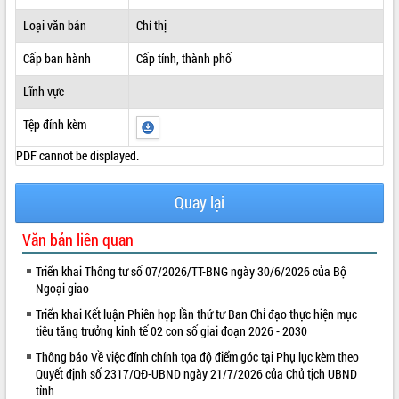
ĐIỂM TIN VĂN BẢN
Loại văn bản
Chỉ thị
Cấp ban hành
Cấp tỉnh, thành phố
QUY HOẠCH - KẾ HOẠCH
Lĩnh vực
Tệp đính kèm
PDF cannot be displayed.
Quay lại
Văn bản liên quan
Triển khai Thông tư số 07/2026/TT-BNG ngày 30/6/2026 của Bộ
Ngoại giao
Triển khai Kết luận Phiên họp lần thứ tư Ban Chỉ đạo thực hiện mục
tiêu tăng trưởng kinh tế 02 con số giai đoạn 2026 - 2030
Thông báo Về việc đính chính tọa độ điểm góc tại Phụ lục kèm theo
Quyết định số 2317/QĐ-UBND ngày 21/7/2026 của Chủ tịch UBND
tỉnh