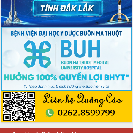
phiếu
Đắk Lắk sẵn sàng các điều kiện cho
Ngày hội bầu cử đại biểu Quốc hội
khóa XVI và HĐND các cấp nhiệm kỳ
2026-2031
Đảm bảo cuộc bầu cử đại biểu Quốc
hội và đại biểu HĐND các cấp diễn ra
an toàn, hiệu quả, đúng quy định
Thủ tướng Chính phủ Phạm Minh Chính
kiểm tra, chỉ đạo hoàn thành các dự
án cao tốc và thăm khu tái định cư tại
Đắk Lắk
Sôi nổi Hội đua ngựa truyền thống Gò
Thì Thùng mừng Xuân Bính Ngọ 2026
Lãnh đạo tỉnh dâng hương tưởng niệm
tại Đập Đồng Cam đầu Xuân Bính Ngọ
Ngành nông nghiệp phấn đấu tăng
trưởng đạt 5,86% trong năm 2026
UBND tỉnh Đắk Lắk triển khai công tác
quốc phòng, quân sự địa phương năm
2026