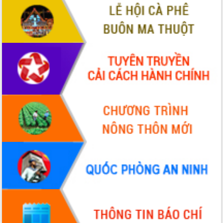
tiến đầu tư tỉnh
Ngành cá ngừ Đắk Lắk chủ động thích
ứng để giữ vững thị trường xuất khẩu
Diễn đàn Kinh tế tư nhân Việt Nam đột
phá cơ chế - Hợp tác công tư
Đề án 06 tạo bước ngoặt đột phá trong
cải cách hành chính tỉnh Đắk Lắk
Kết nối tour, đẩy mạnh chuyển đổi số
để phát triển du lịch Đắk Lắk
Khởi động Dự án Đầu tư xây dựng hạ
tầng kỹ thuật Cụm công nghiệp Tân
Tiến
Gặp mặt các cơ quan báo chí nhân Kỷ
niệm 101 năm Ngày Báo chí Cách
mạng Việt Nam
Đắk Lắk sơ kết 4 năm triển khai thực
hiện Đề án 06 của Chính phủ
Họp báo thông tin về Hội nghị Công bố
Quy hoạch và Xúc tiến đầu tư tỉnh Đắk
Lắk