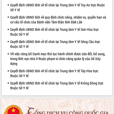
Quyết định UBND tỉnh về tổ chức lại Trung tâm Y tế Tuy An trực thuộc
VIDEO
Sở Y tế
Quyết định UBND tỉnh về quy định chức năng, nhiệm vụ, quyền hạn và
cơ cấu tổ chức của Bệnh viện Tâm thần tỉnh Đắk Lắk
Quyết định UBND tỉnh về tổ chức lại Trung tâm Y tế Sơn Hòa trực
thuộc Sở Y tế
Quyết định UBND tỉnh về tổ chức lại Trung tâm Y tế Sông Cầu trực
thuộc Sở Y tế
Về việc công bố Danh mục thủ tục hành chính được sửa đổi, bổ sung,
Hội nghị UBND tỉnh Đắk Lắk thường kỳ
trong lĩnh vực nhà ở thuộc phạm vi chức năng quản lý của Sở Xây
tháng 7/2026
dựng
Lễ truy tặng danh hiệu “Bà Mẹ Việt
Quyết định UBND tỉnh về tổ chức lại Trung tâm Y tế Tây Hòa trực
Nam Anh hùng” và trao Huân chương
thuộc Sở Y tế
Lao động
Quyết định UBND tỉnh về tổ chức lại Trung tâm Y tế Krông Bông trực
UBND tỉnh Đắk Lắk triển khai nhiệm
thuộc Sở Y tế
vụ 6 tháng cuối năm 2026
ALBUM ẢNH
Kỳ họp thứ Hai, Hội đồng nhân dân
tỉnh khóa XI quyết nghị nhiều nội dung
quan trọng
Bí thư Tỉnh ủy Lương Nguyễn Minh