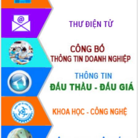
Khơi thông điểm nghẽn, đẩy nhanh
giải ngân vốn khắc phục thiên tai
HĐND tỉnh thông qua điều chỉnh Quy
hoạch tỉnh thời kỳ 2021-2030
Hội thảo góp ý hồ sơ điều chỉnh quy
hoạch tỉnh Đắk Lắk thời kỳ 2021-2030,
tầm nhìn đến năm 2050
Nâng cao hiệu quả hoạt động của các
doanh nghiệp nhà nước
Hội nghị triển khai kết nối mạng
truyền số liệu chuyên dùng phục vụ cơ
quan Đảng, Nhà nước
Lễ phát động chuỗi hoạt động chung
tay làm sạch môi trường
Xã Ea Kar bước chuyển mình trong
công tác cải cách hành chính mô hình
mới
UBND tỉnh họp báo định kỳ tháng 4
năm 2026
Hội thảo khoa học “Giải pháp thúc đẩy
phát triển nền kinh tế xanh tại tỉnh