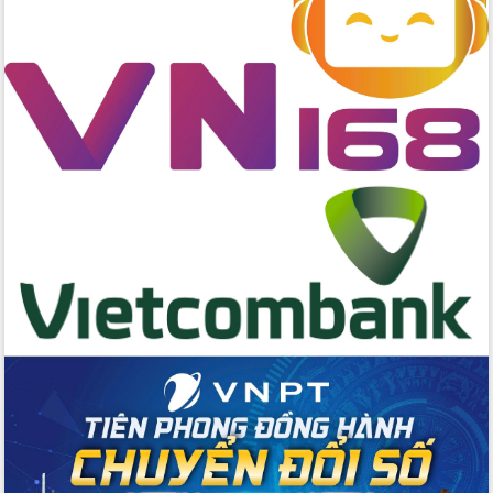
Quyền của người tiêu dùng Việt Nam
2026
Đẩy mạnh cải cách hành chính, quyết
tâm đạt được mục tiêu tăng trưởng
hai con số trong năm 2026
Tổ chức trang trọng Lễ hội Đền thờ
Lương Văn Chánh năm 2026
Phó Bí thư Tỉnh ủy Đắk Lắk Đỗ Hữu
Huy giữ chức Bí thư Đảng ủy Ủy Ban
Nhân dân tỉnh
Bệnh án điện tử thúc đẩy chuyển đổi
số y tế tại Đắk Lắk
Chuyển đổi số thư viện: Mở rộng
không gian tri thức trong thời đại số
Đánh giá, rút kinh nghiệm công tác tổ
chức diễn tập trước ngày bầu cử
Chương trình “Gặp gỡ hữu nghị –
Friendship Meeting New Year 2026”
Bầu cử Quốc hội và HĐND: Cử tri Đắk
Lắk gửi gắm niềm tin, kỳ vọng vào lá