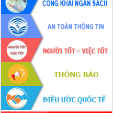
Đắk Lắk”
Tăng cường giám sát, đôn đốc thực
hiện nhiệm vụ quản lý tài sản công
hàng tuần
Tháo gỡ những vướng mắc, đẩy mạnh
công tác cải cách thủ tục hành chính
tại Trung tâm Phục vụ hành chính
công tỉnh
Đắk Lắk: Tôn vinh 46 giải pháp tại Hội
thi Sáng tạo Kỹ thuật 2024 - 2025
Đắk Lắk rà soát, điều chỉnh Đề án 190
về phát triển nuôi trồng thủy sản
Phó Chủ tịch UBND tỉnh Đắk Lắk
Trương Công Thái kiểm tra thực địa
Dự án cao tốc Khánh Hòa - Buôn Ma
Thuột
Định vị cà phê Việt Nam như một “di
sản sống” trong dòng chảy toàn cầu
Xây dựng nông thôn mới: Nâng cao đời
sống người dân từ những mô hình thiết