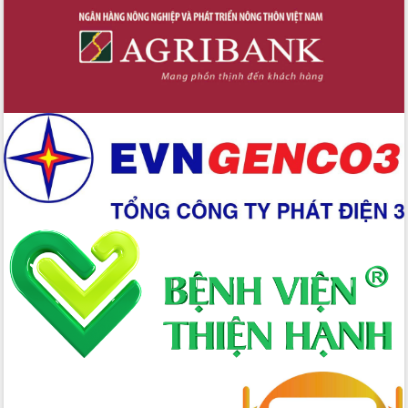
Giai đoạn 2026-2030, Đắk Lắk phấn
đấu có 77% xã đạt chuẩn nông thôn
mới
Chuyển đổi số 'mở đường' cho nông
nghiệp Đắk Lắk tăng trưởng bứt phá
Triển khai đồng bộ đo đạc, lập hồ sơ
địa chính, hoàn thiện cơ sở dữ liệu đất
đai
Ứng dụng sinh trắc học - Bước tiến
trong hành trình chuyển đổi số tại Đắk
Lắk
Đắk Lắk nâng cao hiệu quả công tác
Đảng từ Sổ tay đảng viên điện tử
Đắk Lắk đẩy mạnh nuôi biển công
nghệ, hướng tới phát triển thủy sản
bền vững
Tập huấn nâng cao năng lực triển khai
chuyển đổi số cho cán bộ, công chức
cấp xã
Đắk Lắk phát động hưởng ứng Ngày