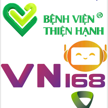
hai con số trong năm 2026
Tổ chức trang trọng Lễ hội Đền thờ
Lương Văn Chánh năm 2026
Phó Bí thư Tỉnh ủy Đắk Lắk Đỗ Hữu
Huy giữ chức Bí thư Đảng ủy Ủy Ban
Nhân dân tỉnh
Bệnh án điện tử thúc đẩy chuyển đổi
số y tế tại Đắk Lắk
Chuyển đổi số thư viện: Mở rộng
không gian tri thức trong thời đại số
Đánh giá, rút kinh nghiệm công tác tổ
chức diễn tập trước ngày bầu cử
Chương trình “Gặp gỡ hữu nghị –
Friendship Meeting New Year 2026”
Bầu cử Quốc hội và HĐND: Cử tri Đắk
Lắk gửi gắm niềm tin, kỳ vọng vào lá
phiếu
Đắk Lắk sẵn sàng các điều kiện cho
Ngày hội bầu cử đại biểu Quốc hội
khóa XVI và HĐND các cấp nhiệm kỳ