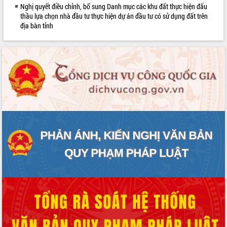
Nghị quyết điều chỉnh, bổ sung Danh mục các khu đất thực hiện đấu
phát triển mới
thầu lựa chọn nhà đầu tư thực hiện dự án đầu tư có sử dụng đất trên
Thường trực HĐND tỉnh Đắk Lắk gặp
địa bàn tỉnh
mặt Đoàn chuyên gia y tế TP. Hồ Chí
Minh
Lễ truy điệu và an táng hài cốt liệt sĩ
tại Nghĩa trang Liệt sĩ xã Sơn Hòa
Bàn giải pháp tháo gỡ khó khăn trong
xuất khẩu sầu riêng và triển khai quy
định EUDR
Thứ trưởng Bộ Nông nghiệp và Môi
trường Nguyễn Hoàng Hiệp khảo sát
vùng trồng và doanh nghiệp đóng gói
sầu riêng tại Đắk Lắk
Trình diễn nghệ thuật chế biến các
món ăn từ sầu riêng
Đắk Lắk công bố Quy hoạch và xúc
tiến đầu tư tỉnh
Ngành cá ngừ Đắk Lắk chủ động thích
ứng để giữ vững thị trường xuất khẩu
Diễn đàn Kinh tế tư nhân Việt Nam đột