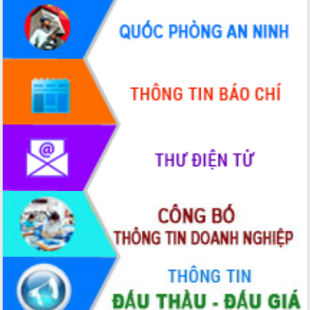
Hội thảo góp ý hồ sơ điều chỉnh quy
hoạch tỉnh Đắk Lắk thời kỳ 2021-2030,
tầm nhìn đến năm 2050
Nâng cao hiệu quả hoạt động của các
doanh nghiệp nhà nước
Hội nghị triển khai kết nối mạng
truyền số liệu chuyên dùng phục vụ cơ
quan Đảng, Nhà nước
Lễ phát động chuỗi hoạt động chung
tay làm sạch môi trường
Xã Ea Kar bước chuyển mình trong
công tác cải cách hành chính mô hình
mới
UBND tỉnh họp báo định kỳ tháng 4
năm 2026
Hội thảo khoa học “Giải pháp thúc đẩy
phát triển nền kinh tế xanh tại tỉnh
Đắk Lắk”
Tăng cường giám sát, đôn đốc thực
hiện nhiệm vụ quản lý tài sản công
hàng tuần