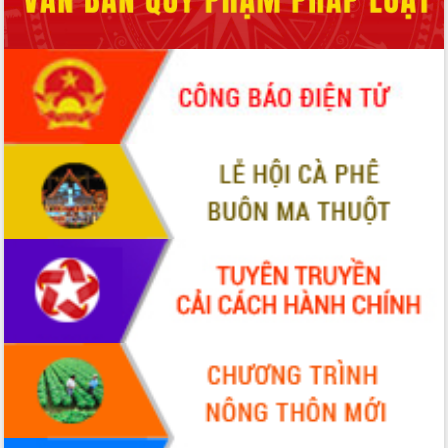
phá cơ chế - Hợp tác công tư
Đề án 06 tạo bước ngoặt đột phá trong
cải cách hành chính tỉnh Đắk Lắk
Kết nối tour, đẩy mạnh chuyển đổi số
để phát triển du lịch Đắk Lắk
Khởi động Dự án Đầu tư xây dựng hạ
tầng kỹ thuật Cụm công nghiệp Tân
Tiến
Gặp mặt các cơ quan báo chí nhân Kỷ
niệm 101 năm Ngày Báo chí Cách
mạng Việt Nam
Đắk Lắk sơ kết 4 năm triển khai thực
hiện Đề án 06 của Chính phủ
Họp báo thông tin về Hội nghị Công bố
Quy hoạch và Xúc tiến đầu tư tỉnh Đắk
Lắk
Khơi thông điểm nghẽn, đẩy nhanh
giải ngân vốn khắc phục thiên tai
HĐND tỉnh thông qua điều chỉnh Quy
hoạch tỉnh thời kỳ 2021-2030