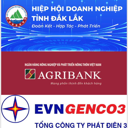
Chuyển đổi số 'mở đường' cho nông
nghiệp Đắk Lắk tăng trưởng bứt phá
Triển khai đồng bộ đo đạc, lập hồ sơ
địa chính, hoàn thiện cơ sở dữ liệu đất
đai
Ứng dụng sinh trắc học - Bước tiến
trong hành trình chuyển đổi số tại Đắk
Lắk
Đắk Lắk nâng cao hiệu quả công tác
Đảng từ Sổ tay đảng viên điện tử
Đắk Lắk đẩy mạnh nuôi biển công
nghệ, hướng tới phát triển thủy sản
bền vững
Tập huấn nâng cao năng lực triển khai
chuyển đổi số cho cán bộ, công chức
cấp xã
Đắk Lắk phát động hưởng ứng Ngày
Quyền của người tiêu dùng Việt Nam
2026
Đẩy mạnh cải cách hành chính, quyết
tâm đạt được mục tiêu tăng trưởng