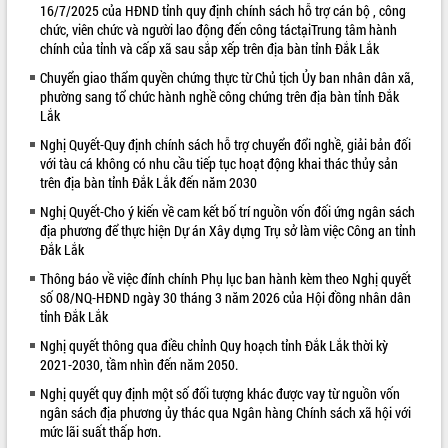
16/7/2025 của HĐND tỉnh quy định chính sách hỗ trợ cán bộ , công
VIDEO
chức, viên chức và người lao động đến công táctạiTrung tâm hành
chính của tỉnh và cấp xã sau sắp xếp trên địa bàn tỉnh Đắk Lắk
Loading the player...
Chuyển giao thẩm quyền chứng thực từ Chủ tịch Ủy ban nhân dân xã,
Khám bệnh, cấp phát thuốc miễn phí
phường sang tổ chức hành nghề công chứng trên địa bàn tỉnh Đắk
Lắk
và tặng quà người dân xã Cư Pui
Hội nghị UBND tỉnh Đắk Lắk thường kỳ
Nghị Quyết-Quy định chính sách hỗ trợ chuyển đổi nghề, giải bản đối
tháng 7/2026
với tàu cá không có nhu cầu tiếp tục hoạt động khai thác thủy sản
trên địa bàn tỉnh Đắk Lắk đến năm 2030
Lễ truy tặng danh hiệu “Bà Mẹ Việt
Nam Anh hùng” và trao Huân chương
Nghị Quyết-Cho ý kiến về cam kết bố trí nguồn vốn đối ứng ngân sách
Lao động
địa phương để thực hiện Dự án Xây dựng Trụ sở làm việc Công an tỉnh
ALBUM ẢNH
Đắk Lắk
UBND tỉnh Đắk Lắk triển khai nhiệm
vụ 6 tháng cuối năm 2026
Thông báo về việc đính chính Phụ lục ban hành kèm theo Nghị quyết
Kỳ họp thứ Hai, Hội đồng nhân dân
số 08/NQ-HĐND ngày 30 tháng 3 năm 2026 của Hội đồng nhân dân
tỉnh khóa XI quyết nghị nhiều nội dung
tỉnh Đắk Lắk
quan trọng
Nghị quyết thông qua điều chỉnh Quy hoạch tỉnh Đắk Lắk thời kỳ
Bí thư Tỉnh ủy Lương Nguyễn Minh
2021-2030, tầm nhìn đến năm 2050.
Triết thăm, tặng quà người có công với
Nghị quyết quy định một số đối tượng khác được vay từ nguồn vốn
cách mạng
ngân sách địa phương ủy thác qua Ngân hàng Chính sách xã hội với
Rà soát, hoàn thiện hệ thống thiết chế
mức lãi suất thấp hơn.
văn hóa, thể thao đáp ứng yêu cầu
LIÊN KẾT WEB