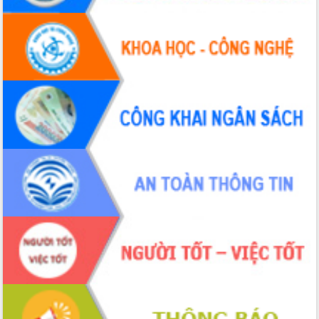
Tháo gỡ những vướng mắc, đẩy mạnh
công tác cải cách thủ tục hành chính
tại Trung tâm Phục vụ hành chính
công tỉnh
Đắk Lắk: Tôn vinh 46 giải pháp tại Hội
thi Sáng tạo Kỹ thuật 2024 - 2025
Đắk Lắk rà soát, điều chỉnh Đề án 190
về phát triển nuôi trồng thủy sản
Phó Chủ tịch UBND tỉnh Đắk Lắk
Trương Công Thái kiểm tra thực địa
Dự án cao tốc Khánh Hòa - Buôn Ma
Thuột
Định vị cà phê Việt Nam như một “di
sản sống” trong dòng chảy toàn cầu
Xây dựng nông thôn mới: Nâng cao đời
sống người dân từ những mô hình thiết
thực
Quyết liệt tháo gỡ vướng mắc, đẩy
nhanh tiến độ các dự án trọng điểm
trong Khu kinh tế Nam Phú Yên