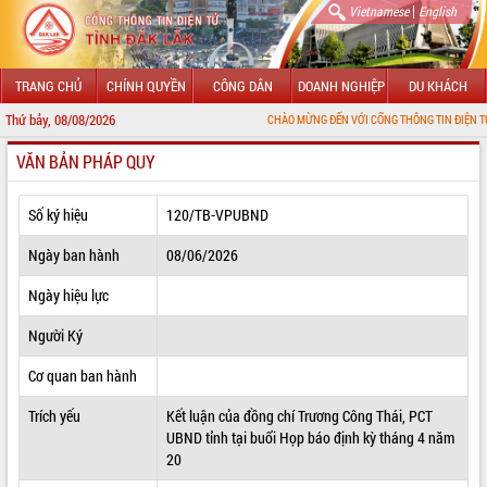
|
Vietnamese
English
TRANG CHỦ
CHÍNH QUYỀN
CÔNG DÂN
DOANH NGHIỆP
DU KHÁCH
Thứ bảy, 08/08/2026
CHÀO MỪNG ĐẾN VỚI CỔNG THÔNG TIN ĐIỆN TỬ TỈNH ĐẮK L
VĂN BẢN PHÁP QUY
GIỚI THIỆU
LÃNH ĐẠO UBND TỈNH
Số ký hiệu
120/TB-VPUBND
TIN TỨC SỰ KIỆN
Ngày ban hành
08/06/2026
SỞ, BAN, NGÀNH
Ngày hiệu lực
Người Ký
UBND CÁC XÃ, PHƯỜNG
Cơ quan ban hành
THÔNG TIN CHỈ ĐẠO ĐIỀU HÀNH
Trích yếu
Kết luận của đồng chí Trương Công Thái, PCT
HỆ THỐNG VĂN BẢN
UBND tỉnh tại buổi Họp báo định kỳ tháng 4 năm
20
VĂN BẢN HĐND TỈNH