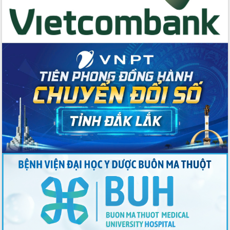
2026-2031
Đảm bảo cuộc bầu cử đại biểu Quốc
hội và đại biểu HĐND các cấp diễn ra
an toàn, hiệu quả, đúng quy định
Thủ tướng Chính phủ Phạm Minh Chính
kiểm tra, chỉ đạo hoàn thành các dự
án cao tốc và thăm khu tái định cư tại
Đắk Lắk
Sôi nổi Hội đua ngựa truyền thống Gò
Thì Thùng mừng Xuân Bính Ngọ 2026
Lãnh đạo tỉnh dâng hương tưởng niệm
tại Đập Đồng Cam đầu Xuân Bính Ngọ
Ngành nông nghiệp phấn đấu tăng
trưởng đạt 5,86% trong năm 2026
UBND tỉnh Đắk Lắk triển khai công tác
quốc phòng, quân sự địa phương năm
2026
Đắk Lắk tập trung toàn lực khắc phục
tồn tại IUU, sẵn sàng làm việc với
Đoàn thanh tra EC
Chủ tịch UBND tỉnh Tạ Anh Tuấn thăm,