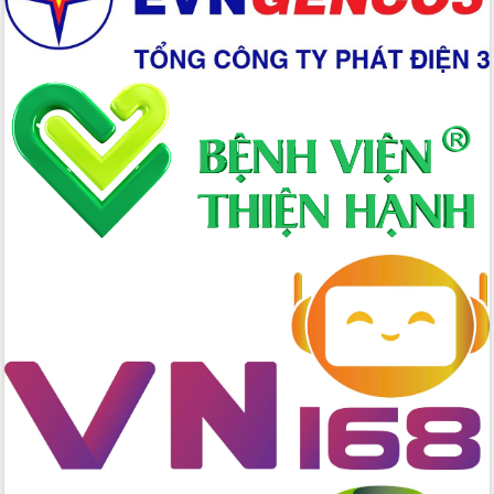
hai con số trong năm 2026
Tổ chức trang trọng Lễ hội Đền thờ
Lương Văn Chánh năm 2026
Phó Bí thư Tỉnh ủy Đắk Lắk Đỗ Hữu
Huy giữ chức Bí thư Đảng ủy Ủy Ban
Nhân dân tỉnh
Bệnh án điện tử thúc đẩy chuyển đổi
số y tế tại Đắk Lắk
Chuyển đổi số thư viện: Mở rộng
không gian tri thức trong thời đại số
Đánh giá, rút kinh nghiệm công tác tổ
chức diễn tập trước ngày bầu cử
Chương trình “Gặp gỡ hữu nghị –
Friendship Meeting New Year 2026”
Bầu cử Quốc hội và HĐND: Cử tri Đắk
Lắk gửi gắm niềm tin, kỳ vọng vào lá
phiếu
Đắk Lắk sẵn sàng các điều kiện cho
Ngày hội bầu cử đại biểu Quốc hội
khóa XVI và HĐND các cấp nhiệm kỳ