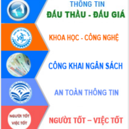
Tháo gỡ những vướng mắc, đẩy mạnh
công tác cải cách thủ tục hành chính
tại Trung tâm Phục vụ hành chính
công tỉnh
Đắk Lắk: Tôn vinh 46 giải pháp tại Hội
thi Sáng tạo Kỹ thuật 2024 - 2025
Đắk Lắk rà soát, điều chỉnh Đề án 190
về phát triển nuôi trồng thủy sản
Phó Chủ tịch UBND tỉnh Đắk Lắk
Trương Công Thái kiểm tra thực địa
Dự án cao tốc Khánh Hòa - Buôn Ma
Thuột
Định vị cà phê Việt Nam như một “di
sản sống” trong dòng chảy toàn cầu
Xây dựng nông thôn mới: Nâng cao đời
sống người dân từ những mô hình thiết
thực
Quyết liệt tháo gỡ vướng mắc, đẩy
nhanh tiến độ các dự án trọng điểm
trong Khu kinh tế Nam Phú Yên