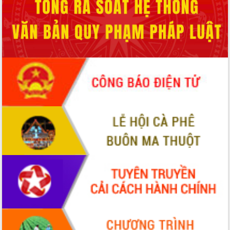
phá cơ chế - Hợp tác công tư
Đề án 06 tạo bước ngoặt đột phá trong
cải cách hành chính tỉnh Đắk Lắk
Kết nối tour, đẩy mạnh chuyển đổi số
để phát triển du lịch Đắk Lắk
Khởi động Dự án Đầu tư xây dựng hạ
tầng kỹ thuật Cụm công nghiệp Tân
Tiến
Gặp mặt các cơ quan báo chí nhân Kỷ
niệm 101 năm Ngày Báo chí Cách
mạng Việt Nam
Đắk Lắk sơ kết 4 năm triển khai thực
hiện Đề án 06 của Chính phủ
Họp báo thông tin về Hội nghị Công bố
Quy hoạch và Xúc tiến đầu tư tỉnh Đắk
Lắk
Khơi thông điểm nghẽn, đẩy nhanh
giải ngân vốn khắc phục thiên tai
HĐND tỉnh thông qua điều chỉnh Quy
hoạch tỉnh thời kỳ 2021-2030