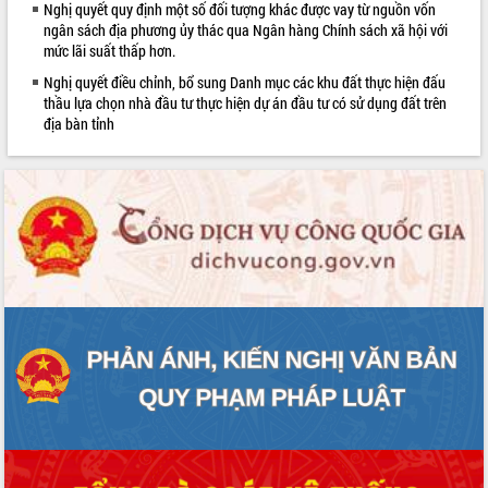
Nghị quyết quy định một số đối tượng khác được vay từ nguồn vốn
phát triển mới
ngân sách địa phương ủy thác qua Ngân hàng Chính sách xã hội với
Thường trực HĐND tỉnh Đắk Lắk gặp
mức lãi suất thấp hơn.
mặt Đoàn chuyên gia y tế TP. Hồ Chí
Nghị quyết điều chỉnh, bổ sung Danh mục các khu đất thực hiện đấu
Minh
thầu lựa chọn nhà đầu tư thực hiện dự án đầu tư có sử dụng đất trên
Lễ truy điệu và an táng hài cốt liệt sĩ
địa bàn tỉnh
tại Nghĩa trang Liệt sĩ xã Sơn Hòa
Bàn giải pháp tháo gỡ khó khăn trong
xuất khẩu sầu riêng và triển khai quy
định EUDR
Thứ trưởng Bộ Nông nghiệp và Môi
trường Nguyễn Hoàng Hiệp khảo sát
vùng trồng và doanh nghiệp đóng gói
sầu riêng tại Đắk Lắk
Trình diễn nghệ thuật chế biến các
món ăn từ sầu riêng
Đắk Lắk công bố Quy hoạch và xúc
tiến đầu tư tỉnh
Ngành cá ngừ Đắk Lắk chủ động thích
ứng để giữ vững thị trường xuất khẩu
Diễn đàn Kinh tế tư nhân Việt Nam đột