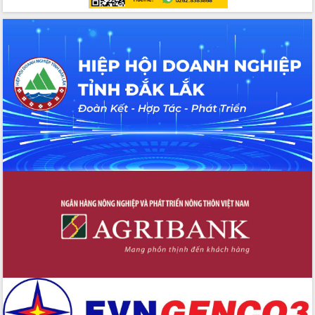
Chuyển đổi số 'mở đường' cho nông
nghiệp Đắk Lắk tăng trưởng bứt phá
Triển khai đồng bộ đo đạc, lập hồ sơ
địa chính, hoàn thiện cơ sở dữ liệu đất
đai
Ứng dụng sinh trắc học - Bước tiến
trong hành trình chuyển đổi số tại Đắk
Lắk
Đắk Lắk nâng cao hiệu quả công tác
Đảng từ Sổ tay đảng viên điện tử
Đắk Lắk đẩy mạnh nuôi biển công
nghệ, hướng tới phát triển thủy sản
bền vững
Tập huấn nâng cao năng lực triển khai
chuyển đổi số cho cán bộ, công chức
cấp xã
Đắk Lắk phát động hưởng ứng Ngày
Quyền của người tiêu dùng Việt Nam
2026
Đẩy mạnh cải cách hành chính, quyết
tâm đạt được mục tiêu tăng trưởng