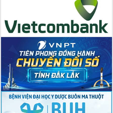
2026-2031
Đảm bảo cuộc bầu cử đại biểu Quốc
hội và đại biểu HĐND các cấp diễn ra
an toàn, hiệu quả, đúng quy định
Thủ tướng Chính phủ Phạm Minh Chính
kiểm tra, chỉ đạo hoàn thành các dự
án cao tốc và thăm khu tái định cư tại
Đắk Lắk
Sôi nổi Hội đua ngựa truyền thống Gò
Thì Thùng mừng Xuân Bính Ngọ 2026
Lãnh đạo tỉnh dâng hương tưởng niệm
tại Đập Đồng Cam đầu Xuân Bính Ngọ
Ngành nông nghiệp phấn đấu tăng
trưởng đạt 5,86% trong năm 2026
UBND tỉnh Đắk Lắk triển khai công tác
quốc phòng, quân sự địa phương năm
2026
Đắk Lắk tập trung toàn lực khắc phục
tồn tại IUU, sẵn sàng làm việc với
Đoàn thanh tra EC
Chủ tịch UBND tỉnh Tạ Anh Tuấn thăm,