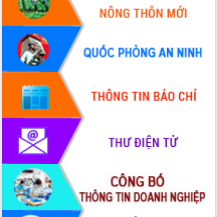
Hội thảo góp ý hồ sơ điều chỉnh quy
hoạch tỉnh Đắk Lắk thời kỳ 2021-2030,
tầm nhìn đến năm 2050
Nâng cao hiệu quả hoạt động của các
doanh nghiệp nhà nước
Hội nghị triển khai kết nối mạng
truyền số liệu chuyên dùng phục vụ cơ
quan Đảng, Nhà nước
Lễ phát động chuỗi hoạt động chung
tay làm sạch môi trường
Xã Ea Kar bước chuyển mình trong
công tác cải cách hành chính mô hình
mới
UBND tỉnh họp báo định kỳ tháng 4
năm 2026
Hội thảo khoa học “Giải pháp thúc đẩy
phát triển nền kinh tế xanh tại tỉnh
Đắk Lắk”
Tăng cường giám sát, đôn đốc thực
hiện nhiệm vụ quản lý tài sản công
hàng tuần