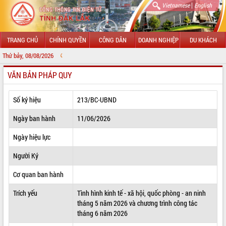
|
Vietnamese
English
TRANG CHỦ
CHÍNH QUYỀN
CÔNG DÂN
DOANH NGHIỆP
DU KHÁCH
Thứ bảy, 08/08/2026
CHÀO MỪNG ĐẾN
VĂN BẢN PHÁP QUY
GIỚI THIỆU
LÃNH ĐẠO UBND TỈNH
Số ký hiệu
213/BC-UBND
TIN TỨC SỰ KIỆN
Ngày ban hành
11/06/2026
SỞ, BAN, NGÀNH
Ngày hiệu lực
Người Ký
UBND CÁC XÃ, PHƯỜNG
Cơ quan ban hành
THÔNG TIN CHỈ ĐẠO ĐIỀU HÀNH
Trích yếu
Tình hình kinh tế - xã hội, quốc phòng - an ninh
HỆ THỐNG VĂN BẢN
tháng 5 năm 2026 và chương trình công tác
tháng 6 năm 2026
VĂN BẢN HĐND TỈNH