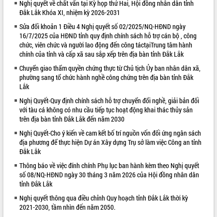
Nghị quyết về chất vấn tại Kỳ họp thứ Hai, Hội đồng nhân dân tỉnh
Đắk Lắk Khóa XI, nhiệm kỳ 2026-2031
VIDEO
Sửa đổi khoản 1 Điều 4 Nghị quyết số 02/2025/NQ-HĐND ngày
Loading the player...
16/7/2025 của HĐND tỉnh quy định chính sách hỗ trợ cán bộ , công
chức, viên chức và người lao động đến công táctạiTrung tâm hành
Khám bệnh, cấp phát thuốc miễn phí
chính của tỉnh và cấp xã sau sắp xếp trên địa bàn tỉnh Đắk Lắk
và tặng quà người dân xã Cư Pui
Chuyển giao thẩm quyền chứng thực từ Chủ tịch Ủy ban nhân dân xã,
Hội nghị UBND tỉnh Đắk Lắk thường kỳ
phường sang tổ chức hành nghề công chứng trên địa bàn tỉnh Đắk
tháng 7/2026
Lắk
Lễ truy tặng danh hiệu “Bà Mẹ Việt
Nam Anh hùng” và trao Huân chương
Nghị Quyết-Quy định chính sách hỗ trợ chuyển đổi nghề, giải bản đối
Lao động
với tàu cá không có nhu cầu tiếp tục hoạt động khai thác thủy sản
trên địa bàn tỉnh Đắk Lắk đến năm 2030
ALBUM ẢNH
UBND tỉnh Đắk Lắk triển khai nhiệm
vụ 6 tháng cuối năm 2026
Nghị Quyết-Cho ý kiến về cam kết bố trí nguồn vốn đối ứng ngân sách
địa phương để thực hiện Dự án Xây dựng Trụ sở làm việc Công an tỉnh
Kỳ họp thứ Hai, Hội đồng nhân dân
Đắk Lắk
tỉnh khóa XI quyết nghị nhiều nội dung
quan trọng
Thông báo về việc đính chính Phụ lục ban hành kèm theo Nghị quyết
số 08/NQ-HĐND ngày 30 tháng 3 năm 2026 của Hội đồng nhân dân
Bí thư Tỉnh ủy Lương Nguyễn Minh
tỉnh Đắk Lắk
Triết thăm, tặng quà người có công với
cách mạng
Nghị quyết thông qua điều chỉnh Quy hoạch tỉnh Đắk Lắk thời kỳ
Rà soát, hoàn thiện hệ thống thiết chế
2021-2030, tầm nhìn đến năm 2050.
văn hóa, thể thao đáp ứng yêu cầu
LIÊN KẾT WEB