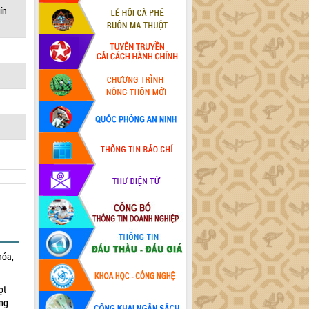
ín
hóa,
ọt
ờng