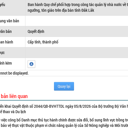
 yếu
Ban hành Quy chế phối hợp trong công tác quản lý nhà nước về t
ngưỡng, tôn giáo trên địa bàn tỉnh Đắk Lắk
dung văn bản
văn bản
Quyết định
ban hành
Cấp tỉnh, thành phố
vực
ính kèm
nnot be displayed.
Quay lại
 bản liên quan
iển khai Quyết định số 2044/QĐ-BVHTTDL ngày 05/8/2026 của Bộ trưởng Bộ Văn 
ể thao và Du lịch
 việc công bố Danh mục thủ tục hành chính được sửa đổi, bổ sung lĩnh vực trồng tr
 bảo vệ thực vật thuộc phạm vi chức năng quản lý của Sở Nông nghiệp và Môi trư