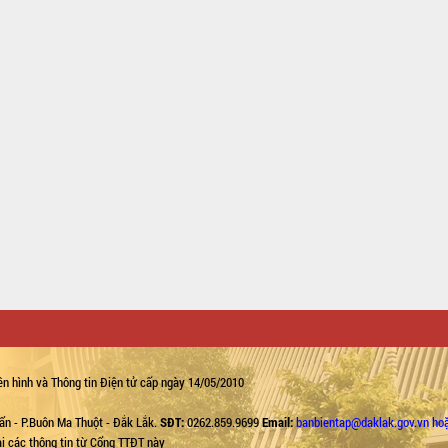
n hình và Thông tin Điện tử cấp ngày 14/05/2010
ẩn - P.Buôn Ma Thuột - Đắk Lắk.
SĐT:
0262.859.9699
Email:
banbientap@daklak.gov.vn ho
lại các thông tin từ Cổng TTĐT này