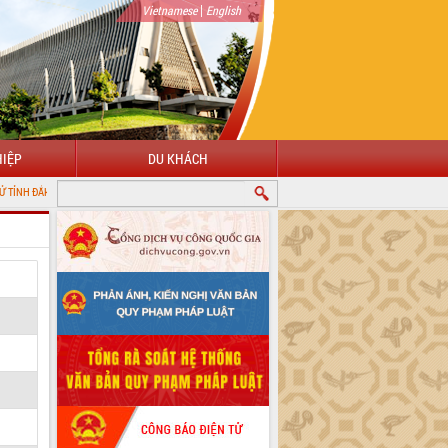
|
Vietnamese
English
IỆP
DU KHÁCH