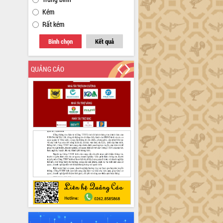
Kém
Rất kém
Bình chọn
Kết quả
QUẢNG CÁO