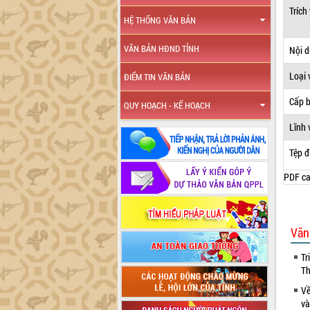
Trích
HỆ THỐNG VĂN BẢN
VĂN BẢN HĐND TỈNH
Nội 
Loại 
ĐIỂM TIN VĂN BẢN
Cấp 
QUY HOẠCH - KẾ HOẠCH
Lĩnh 
Tệp đ
PDF ca
Văn
Tr
Th
Về
và