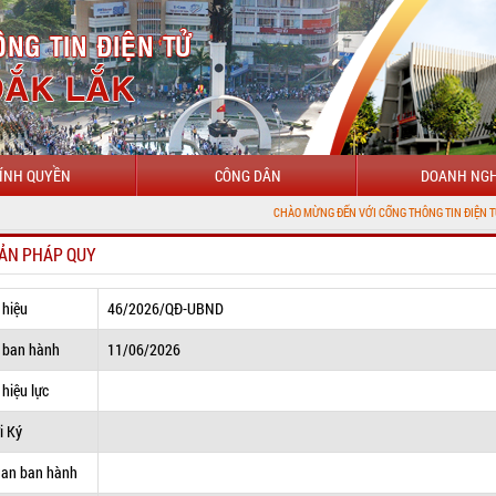
ÍNH QUYỀN
CÔNG DÂN
DOANH NGH
CHÀO MỪNG ĐẾN VỚI CỔNG THÔNG TIN ĐIỆN TỬ TỈNH ĐẮK LẮK
ẢN PHÁP QUY
 hiệu
46/2026/QĐ-UBND
 ban hành
11/06/2026
hiệu lực
i Ký
uan ban hành