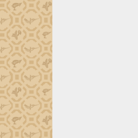
định EUDR
Thứ trưởng Bộ Nông nghiệp và Môi
trường Nguyễn Hoàng Hiệp khảo sát
vùng trồng và doanh nghiệp đóng gói
sầu riêng tại Đắk Lắk
Trình diễn nghệ thuật chế biến các
món ăn từ sầu riêng
Đắk Lắk công bố Quy hoạch và xúc
tiến đầu tư tỉnh
Ngành cá ngừ Đắk Lắk chủ động thích
ứng để giữ vững thị trường xuất khẩu
Diễn đàn Kinh tế tư nhân Việt Nam đột
phá cơ chế - Hợp tác công tư
Đề án 06 tạo bước ngoặt đột phá trong
cải cách hành chính tỉnh Đắk Lắk
Kết nối tour, đẩy mạnh chuyển đổi số
để phát triển du lịch Đắk Lắk
Khởi động Dự án Đầu tư xây dựng hạ
tầng kỹ thuật Cụm công nghiệp Tân
Tiến