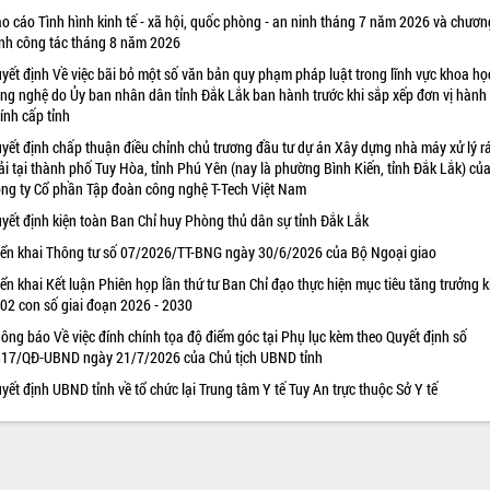
o cáo Tình hình kinh tế - xã hội, quốc phòng - an ninh tháng 7 năm 2026 và chươn
ình công tác tháng 8 năm 2026
yết định Về việc bãi bỏ một số văn bản quy phạm pháp luật trong lĩnh vực khoa họ
ng nghệ do Ủy ban nhân dân tỉnh Đắk Lắk ban hành trước khi sắp xếp đơn vị hành
ính cấp tỉnh
yết định chấp thuận điều chỉnh chủ trương đầu tư dự án Xây dựng nhà máy xử lý r
ải tại thành phố Tuy Hòa, tỉnh Phú Yên (nay là phường Bình Kiến, tỉnh Đắk Lắk) củ
ng ty Cổ phần Tập đoàn công nghệ T-Tech Việt Nam
yết định kiện toàn Ban Chỉ huy Phòng thủ dân sự tỉnh Đắk Lắk
iển khai Thông tư số 07/2026/TT-BNG ngày 30/6/2026 của Bộ Ngoại giao
iển khai Kết luận Phiên họp lần thứ tư Ban Chỉ đạo thực hiện mục tiêu tăng trưởng k
 02 con số giai đoạn 2026 - 2030
ông báo Về việc đính chính tọa độ điểm góc tại Phụ lục kèm theo Quyết định số
17/QĐ-UBND ngày 21/7/2026 của Chủ tịch UBND tỉnh
yết định UBND tỉnh về tổ chức lại Trung tâm Y tế Tuy An trực thuộc Sở Y tế