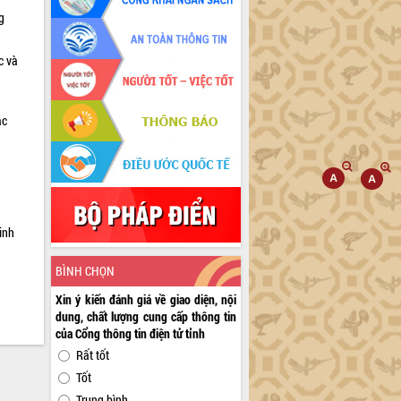
g
c và
ác
a
inh
BÌNH CHỌN
Xin ý kiến đánh giá về giao diện, nội
dung, chất lượng cung cấp thông tin
của Cổng thông tin điện tử tỉnh
Rất tốt
Tốt
Trung bình