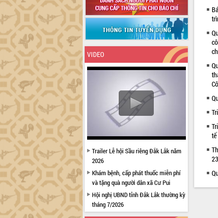
Bá
tr
Qu
cô
ch
VIDEO
Qu
th
Cô
Qu
Tr
Tr
tế
Th
Trailer Lễ hội Sầu riêng Đắk Lắk năm
23
2026
Khám bệnh, cấp phát thuốc miễn phí
Qu
và tặng quà người dân xã Cư Pui
Hội nghị UBND tỉnh Đắk Lắk thường kỳ
tháng 7/2026
Lễ truy tặng danh hiệu “Bà Mẹ Việt