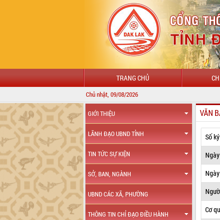
TRANG CHỦ
CH
Chủ nhật, 09/08/2026
VĂN B
GIỚI THIỆU
LÃNH ĐẠO UBND TỈNH
Số ký
TIN TỨC SỰ KIỆN
Ngày
Ngày 
SỞ, BAN, NGÀNH
Ngườ
UBND CÁC XÃ, PHƯỜNG
Cơ q
THÔNG TIN CHỈ ĐẠO ĐIỀU HÀNH