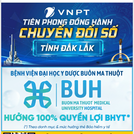
2026-2031
Đảm bảo cuộc bầu cử đại biểu Quốc
hội và đại biểu HĐND các cấp diễn ra
an toàn, hiệu quả, đúng quy định
Thủ tướng Chính phủ Phạm Minh Chính
kiểm tra, chỉ đạo hoàn thành các dự
án cao tốc và thăm khu tái định cư tại
Đắk Lắk
Sôi nổi Hội đua ngựa truyền thống Gò
Thì Thùng mừng Xuân Bính Ngọ 2026
Lãnh đạo tỉnh dâng hương tưởng niệm
tại Đập Đồng Cam đầu Xuân Bính Ngọ
Ngành nông nghiệp phấn đấu tăng
trưởng đạt 5,86% trong năm 2026
UBND tỉnh Đắk Lắk triển khai công tác
quốc phòng, quân sự địa phương năm
2026
Đắk Lắk tập trung toàn lực khắc phục
tồn tại IUU, sẵn sàng làm việc với
Đoàn thanh tra EC
Chủ tịch UBND tỉnh Tạ Anh Tuấn thăm,