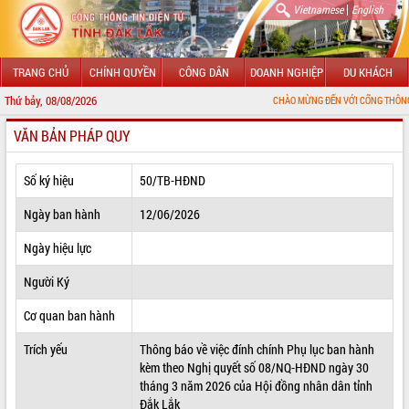
|
Vietnamese
English
TRANG CHỦ
CHÍNH QUYỀN
CÔNG DÂN
DOANH NGHIỆP
DU KHÁCH
Thứ bảy, 08/08/2026
CHÀO MỪNG ĐẾN VỚI CỔNG THÔNG TIN ĐIỆN TỬ 
VĂN BẢN PHÁP QUY
GIỚI THIỆU
LÃNH ĐẠO UBND TỈNH
Số ký hiệu
50/TB-HĐND
TIN TỨC SỰ KIỆN
Ngày ban hành
12/06/2026
SỞ, BAN, NGÀNH
Ngày hiệu lực
Người Ký
UBND CÁC XÃ, PHƯỜNG
Cơ quan ban hành
THÔNG TIN CHỈ ĐẠO ĐIỀU HÀNH
Trích yếu
Thông báo về việc đính chính Phụ lục ban hành
HỆ THỐNG VĂN BẢN
kèm theo Nghị quyết số 08/NQ-HĐND ngày 30
tháng 3 năm 2026 của Hội đồng nhân dân tỉnh
VĂN BẢN HĐND TỈNH
Đắk Lắk