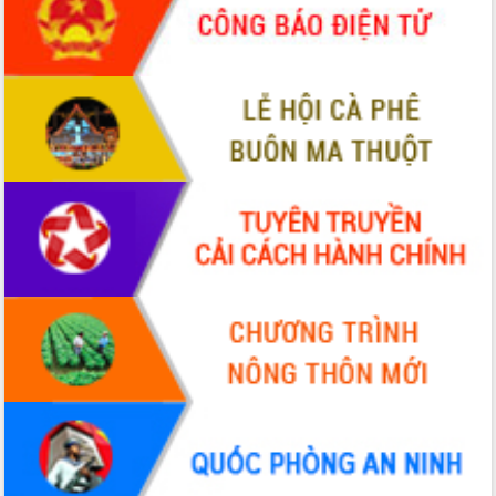
phá cơ chế - Hợp tác công tư
Đề án 06 tạo bước ngoặt đột phá trong
cải cách hành chính tỉnh Đắk Lắk
Kết nối tour, đẩy mạnh chuyển đổi số
để phát triển du lịch Đắk Lắk
Khởi động Dự án Đầu tư xây dựng hạ
tầng kỹ thuật Cụm công nghiệp Tân
Tiến
Gặp mặt các cơ quan báo chí nhân Kỷ
niệm 101 năm Ngày Báo chí Cách
mạng Việt Nam
Đắk Lắk sơ kết 4 năm triển khai thực
hiện Đề án 06 của Chính phủ
Họp báo thông tin về Hội nghị Công bố
Quy hoạch và Xúc tiến đầu tư tỉnh Đắk
Lắk
Khơi thông điểm nghẽn, đẩy nhanh
giải ngân vốn khắc phục thiên tai
HĐND tỉnh thông qua điều chỉnh Quy
hoạch tỉnh thời kỳ 2021-2030