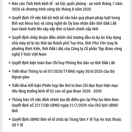
Báo cáo Tình hình kinh tế - xã hội, quốc phòng - an ninh tháng 7 năm
VIDEO
2026 và chương trình công tác tháng 8 năm 2026
Quyết định Về việc bãi bỏ một số văn bản quy phạm pháp luật trong
Loading the player...
lĩnh vực khoa học và công nghệ do Ủy ban nhân dân tỉnh Đắk Lắk
Khám bệnh, cấp phát thuốc miễn phí
ban hành trước khi sắp xếp đơn vị hành chính cấp tỉnh
và tặng quà người dân xã Cư Pui
Quyết định chấp thuận điều chỉnh chủ trương đầu tư dự án Xây dựng
Hội nghị UBND tỉnh Đắk Lắk thường kỳ
nhà máy xử lý rác thải tại thành phố Tuy Hòa, tỉnh Phú Yên (nay là
tháng 7/2026
phường Bình Kiến, tỉnh Đắk Lắk) của Công ty Cổ phần Tập đoàn công
nghệ T-Tech Việt Nam
Lễ truy tặng danh hiệu “Bà Mẹ Việt
Nam Anh hùng” và trao Huân chương
Quyết định kiện toàn Ban Chỉ huy Phòng thủ dân sự tỉnh Đắk Lắk
Lao động
Triển khai Thông tư số 07/2026/TT-BNG ngày 30/6/2026 của Bộ
ALBUM ẢNH
UBND tỉnh Đắk Lắk triển khai nhiệm
Ngoại giao
vụ 6 tháng cuối năm 2026
Triển khai Kết luận Phiên họp lần thứ tư Ban Chỉ đạo thực hiện mục
Kỳ họp thứ Hai, Hội đồng nhân dân
tiêu tăng trưởng kinh tế 02 con số giai đoạn 2026 - 2030
tỉnh khóa XI quyết nghị nhiều nội dung
quan trọng
Thông báo Về việc đính chính tọa độ điểm góc tại Phụ lục kèm theo
Quyết định số 2317/QĐ-UBND ngày 21/7/2026 của Chủ tịch UBND
Bí thư Tỉnh ủy Lương Nguyễn Minh
tỉnh
Triết thăm, tặng quà người có công với
cách mạng
Quyết định UBND tỉnh về tổ chức lại Trung tâm Y tế Tuy An trực thuộc
Sở Y tế
Rà soát, hoàn thiện hệ thống thiết chế
văn hóa, thể thao đáp ứng yêu cầu
LIÊN KẾT WEB