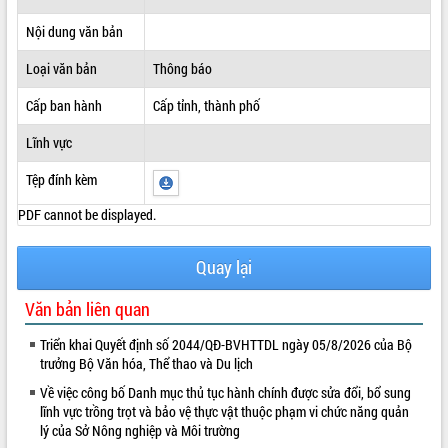
ĐIỂM TIN VĂN BẢN
Nội dung văn bản
Loại văn bản
Thông báo
QUY HOẠCH - KẾ HOẠCH
Cấp ban hành
Cấp tỉnh, thành phố
Lĩnh vực
Tệp đính kèm
PDF cannot be displayed.
Quay lại
Văn bản liên quan
Triển khai Quyết định số 2044/QĐ-BVHTTDL ngày 05/8/2026 của Bộ
trưởng Bộ Văn hóa, Thể thao và Du lịch
Về việc công bố Danh mục thủ tục hành chính được sửa đổi, bổ sung
lĩnh vực trồng trọt và bảo vệ thực vật thuộc phạm vi chức năng quản
lý của Sở Nông nghiệp và Môi trường