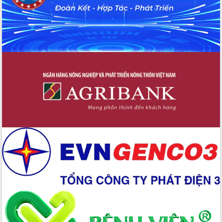
Chuyển đổi số 'mở đường' cho nông
nghiệp Đắk Lắk tăng trưởng bứt phá
Triển khai đồng bộ đo đạc, lập hồ sơ
địa chính, hoàn thiện cơ sở dữ liệu đất
đai
Ứng dụng sinh trắc học - Bước tiến
trong hành trình chuyển đổi số tại Đắk
Lắk
Đắk Lắk nâng cao hiệu quả công tác
Đảng từ Sổ tay đảng viên điện tử
Đắk Lắk đẩy mạnh nuôi biển công
nghệ, hướng tới phát triển thủy sản
bền vững
Tập huấn nâng cao năng lực triển khai
chuyển đổi số cho cán bộ, công chức
cấp xã
Đắk Lắk phát động hưởng ứng Ngày
Quyền của người tiêu dùng Việt Nam
2026
Đẩy mạnh cải cách hành chính, quyết
tâm đạt được mục tiêu tăng trưởng