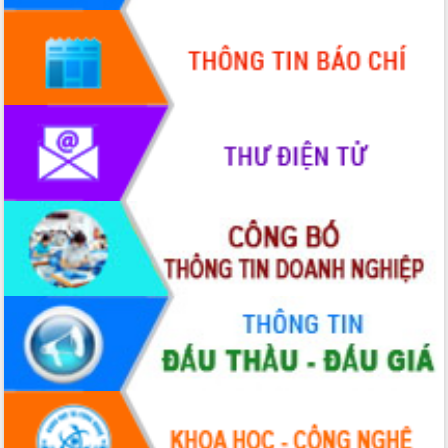
Hội thảo góp ý hồ sơ điều chỉnh quy
hoạch tỉnh Đắk Lắk thời kỳ 2021-2030,
tầm nhìn đến năm 2050
Nâng cao hiệu quả hoạt động của các
doanh nghiệp nhà nước
Hội nghị triển khai kết nối mạng
truyền số liệu chuyên dùng phục vụ cơ
quan Đảng, Nhà nước
Lễ phát động chuỗi hoạt động chung
tay làm sạch môi trường
Xã Ea Kar bước chuyển mình trong
công tác cải cách hành chính mô hình
mới
UBND tỉnh họp báo định kỳ tháng 4
năm 2026
Hội thảo khoa học “Giải pháp thúc đẩy
phát triển nền kinh tế xanh tại tỉnh
Đắk Lắk”
Tăng cường giám sát, đôn đốc thực
hiện nhiệm vụ quản lý tài sản công
hàng tuần