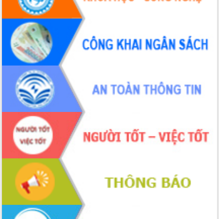
Tháo gỡ những vướng mắc, đẩy mạnh
công tác cải cách thủ tục hành chính
tại Trung tâm Phục vụ hành chính
công tỉnh
Đắk Lắk: Tôn vinh 46 giải pháp tại Hội
thi Sáng tạo Kỹ thuật 2024 - 2025
Đắk Lắk rà soát, điều chỉnh Đề án 190
về phát triển nuôi trồng thủy sản
Phó Chủ tịch UBND tỉnh Đắk Lắk
Trương Công Thái kiểm tra thực địa
Dự án cao tốc Khánh Hòa - Buôn Ma
Thuột
Định vị cà phê Việt Nam như một “di
sản sống” trong dòng chảy toàn cầu
Xây dựng nông thôn mới: Nâng cao đời
sống người dân từ những mô hình thiết
thực
Quyết liệt tháo gỡ vướng mắc, đẩy
nhanh tiến độ các dự án trọng điểm
trong Khu kinh tế Nam Phú Yên