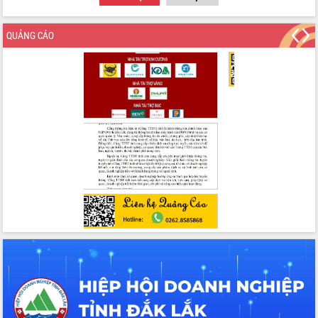
Tập huấn ứng dụng trí tuệ nhân tạo (AI)
trong thương mại điện tử năm 2026
QUẢNG CÁO
Đoàn đại biểu Quốc hội tỉnh Đắk Lắk
trao đổi thông tin trước Kỳ họp thứ
nhất, Quốc hội khóa XVI
Quyết liệt cải cách hành chính, khơi
thông nguồn lực phát triển
Nâng cao hiệu lực, hiệu quả HĐND
tỉnh thông qua hiện đại hóa hành chính
Xã Ea Phê gắn cải cách hành chính với
chuyển đổi số
Phó Chủ tịch Thường trực UBND tỉnh
Hồ Thị Nguyên Thảo làm việc tại Trung
tâm Phục vụ hành chính công xã Ea
Phê
Xây dựng nền hành chính số đồng
hành cùng nông dân dân, doanh nghiệp
Giai đoạn 2026-2030, Đắk Lắk phấn
đấu có 77% xã đạt chuẩn nông thôn
mới