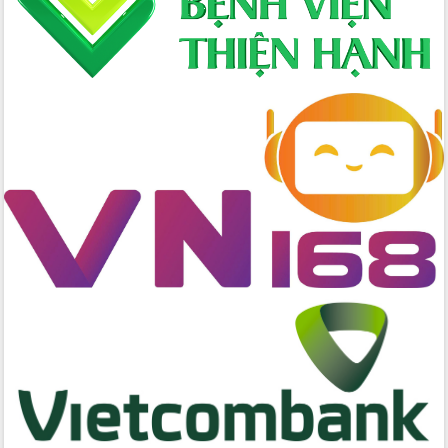
hai con số trong năm 2026
Tổ chức trang trọng Lễ hội Đền thờ
Lương Văn Chánh năm 2026
Phó Bí thư Tỉnh ủy Đắk Lắk Đỗ Hữu
Huy giữ chức Bí thư Đảng ủy Ủy Ban
Nhân dân tỉnh
Bệnh án điện tử thúc đẩy chuyển đổi
số y tế tại Đắk Lắk
Chuyển đổi số thư viện: Mở rộng
không gian tri thức trong thời đại số
Đánh giá, rút kinh nghiệm công tác tổ
chức diễn tập trước ngày bầu cử
Chương trình “Gặp gỡ hữu nghị –
Friendship Meeting New Year 2026”
Bầu cử Quốc hội và HĐND: Cử tri Đắk
Lắk gửi gắm niềm tin, kỳ vọng vào lá
phiếu
Đắk Lắk sẵn sàng các điều kiện cho
Ngày hội bầu cử đại biểu Quốc hội
khóa XVI và HĐND các cấp nhiệm kỳ