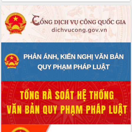
phát triển mới
Thường trực HĐND tỉnh Đắk Lắk gặp
mặt Đoàn chuyên gia y tế TP. Hồ Chí
Minh
Lễ truy điệu và an táng hài cốt liệt sĩ
tại Nghĩa trang Liệt sĩ xã Sơn Hòa
Bàn giải pháp tháo gỡ khó khăn trong
xuất khẩu sầu riêng và triển khai quy
định EUDR
Thứ trưởng Bộ Nông nghiệp và Môi
trường Nguyễn Hoàng Hiệp khảo sát
vùng trồng và doanh nghiệp đóng gói
sầu riêng tại Đắk Lắk
Trình diễn nghệ thuật chế biến các
món ăn từ sầu riêng
Đắk Lắk công bố Quy hoạch và xúc
tiến đầu tư tỉnh
Ngành cá ngừ Đắk Lắk chủ động thích
ứng để giữ vững thị trường xuất khẩu
Diễn đàn Kinh tế tư nhân Việt Nam đột