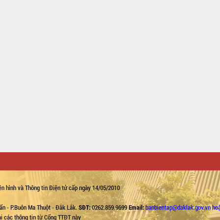
n hình và Thông tin Điện tử cấp ngày 14/05/2010
ẩn - P.Buôn Ma Thuột - Đắk Lắk.
SĐT:
0262.859.9699
Email:
banbientap@daklak.gov.vn ho
lại các thông tin từ Cổng TTĐT này