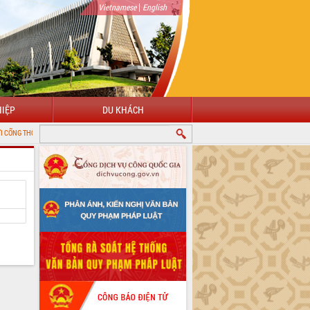
|
Vietnamese
English
IỆP
DU KHÁCH
IN ĐIỆN TỬ TỈNH ĐẮK LẮK