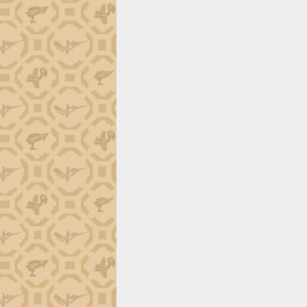
trường Nguyễn Hoàng Hiệp khảo sát
vùng trồng và doanh nghiệp đóng gói
sầu riêng tại Đắk Lắk
Trình diễn nghệ thuật chế biến các
món ăn từ sầu riêng
Đắk Lắk công bố Quy hoạch và xúc
tiến đầu tư tỉnh
Ngành cá ngừ Đắk Lắk chủ động thích
ứng để giữ vững thị trường xuất khẩu
Diễn đàn Kinh tế tư nhân Việt Nam đột
phá cơ chế - Hợp tác công tư
Đề án 06 tạo bước ngoặt đột phá trong
cải cách hành chính tỉnh Đắk Lắk
Kết nối tour, đẩy mạnh chuyển đổi số
để phát triển du lịch Đắk Lắk
Khởi động Dự án Đầu tư xây dựng hạ
tầng kỹ thuật Cụm công nghiệp Tân
Tiến
Gặp mặt các cơ quan báo chí nhân Kỷ
niệm 101 năm Ngày Báo chí Cách
mạng Việt Nam