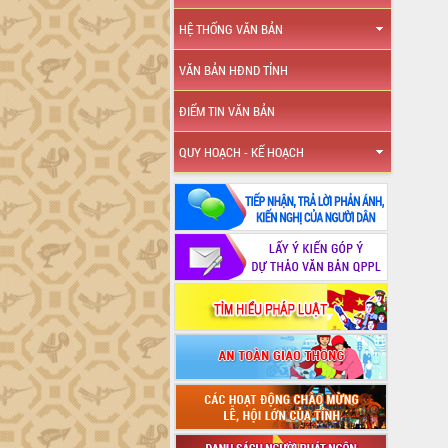
HỆ THỐNG VĂN BẢN
VĂN BẢN HĐND TỈNH
ĐIỂM TIN VĂN BẢN
QUY HOẠCH - KẾ HOẠCH