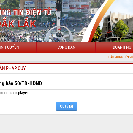
ÍNH QUYỀN
CÔNG DÂN
DOANH NGH
CHÀO MỪNG ĐẾN VỚI CỔNG THÔNG T
ẢN PHÁP QUY
ng báo 50/TB-HĐND
nnot be displayed.
Quay lại