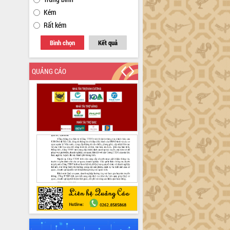
Kém
Rất kém
Bình chọn
Kết quả
QUẢNG CÁO