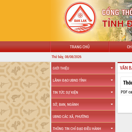
TRANG CHỦ
CH
Thứ bảy, 08/08/2026
VĂN B
GIỚI THIỆU
LÃNH ĐẠO UBND TỈNH
Thô
PDF ca
TIN TỨC SỰ KIỆN
SỞ, BAN, NGÀNH
UBND CÁC XÃ, PHƯỜNG
THÔNG TIN CHỈ ĐẠO ĐIỀU HÀNH