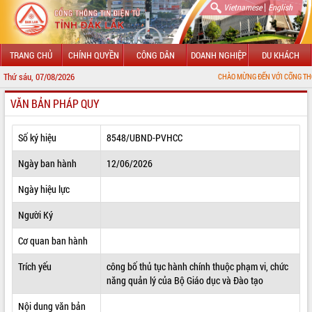
|
Vietnamese
English
TRANG CHỦ
CHÍNH QUYỀN
CÔNG DÂN
DOANH NGHIỆP
DU KHÁCH
Thứ sáu, 07/08/2026
CHÀO MỪNG ĐẾN VỚI CỔNG THÔNG TIN ĐIỆN 
VĂN BẢN PHÁP QUY
GIỚI THIỆU
LÃNH ĐẠO UBND TỈNH
Số ký hiệu
8548/UBND-PVHCC
TIN TỨC SỰ KIỆN
Ngày ban hành
12/06/2026
SỞ, BAN, NGÀNH
Ngày hiệu lực
Người Ký
UBND CÁC XÃ, PHƯỜNG
Cơ quan ban hành
THÔNG TIN CHỈ ĐẠO ĐIỀU HÀNH
Trích yếu
công bố thủ tục hành chính thuộc phạm vi, chức
HỆ THỐNG VĂN BẢN
năng quản lý của Bộ Giáo dục và Đào tạo
VĂN BẢN HĐND TỈNH
Nội dung văn bản