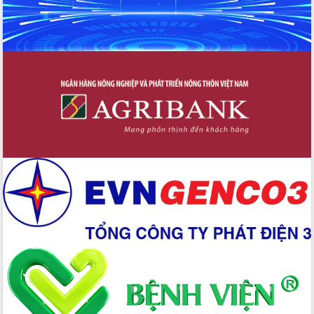
Xây dựng nền hành chính số đồng
hành cùng nông dân dân, doanh nghiệp
Giai đoạn 2026-2030, Đắk Lắk phấn
đấu có 77% xã đạt chuẩn nông thôn
mới
Chuyển đổi số 'mở đường' cho nông
nghiệp Đắk Lắk tăng trưởng bứt phá
Triển khai đồng bộ đo đạc, lập hồ sơ
địa chính, hoàn thiện cơ sở dữ liệu đất
đai
Ứng dụng sinh trắc học - Bước tiến
trong hành trình chuyển đổi số tại Đắk
Lắk
Đắk Lắk nâng cao hiệu quả công tác
Đảng từ Sổ tay đảng viên điện tử
Đắk Lắk đẩy mạnh nuôi biển công
nghệ, hướng tới phát triển thủy sản
bền vững
Tập huấn nâng cao năng lực triển khai
chuyển đổi số cho cán bộ, công chức