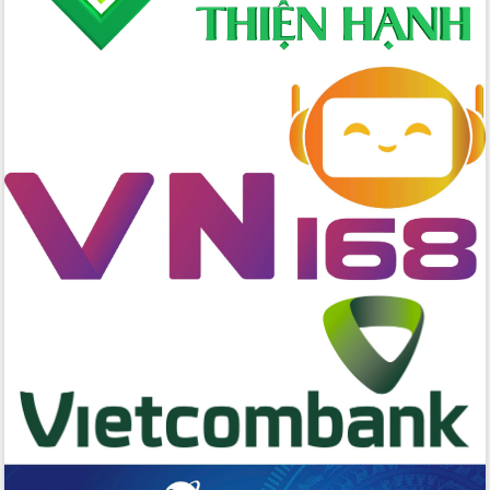
cấp xã
Đắk Lắk phát động hưởng ứng Ngày
Quyền của người tiêu dùng Việt Nam
2026
Đẩy mạnh cải cách hành chính, quyết
tâm đạt được mục tiêu tăng trưởng
hai con số trong năm 2026
Tổ chức trang trọng Lễ hội Đền thờ
Lương Văn Chánh năm 2026
Phó Bí thư Tỉnh ủy Đắk Lắk Đỗ Hữu
Huy giữ chức Bí thư Đảng ủy Ủy Ban
Nhân dân tỉnh
Bệnh án điện tử thúc đẩy chuyển đổi
số y tế tại Đắk Lắk
Chuyển đổi số thư viện: Mở rộng
không gian tri thức trong thời đại số
Đánh giá, rút kinh nghiệm công tác tổ
chức diễn tập trước ngày bầu cử
Chương trình “Gặp gỡ hữu nghị –
Friendship Meeting New Year 2026”