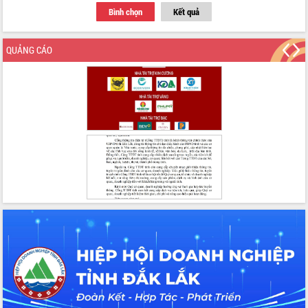
Thứ trưởng Bộ Y tế làm việc với tỉnh
Bình chọn
Kết quả
Đắk Lắk về phát triển nhân lực y tế
cho trạm y tế cấp xã
QUẢNG CÁO
Du lịch Đắk Lắk nâng tầm trải nghiệm
du khách thông qua Hệ thống cơ sở dữ
liệu và Bản đồ số
Tập huấn ứng dụng trí tuệ nhân tạo (AI)
trong thương mại điện tử năm 2026
Đoàn đại biểu Quốc hội tỉnh Đắk Lắk
trao đổi thông tin trước Kỳ họp thứ
nhất, Quốc hội khóa XVI
Quyết liệt cải cách hành chính, khơi
thông nguồn lực phát triển
Nâng cao hiệu lực, hiệu quả HĐND
tỉnh thông qua hiện đại hóa hành chính
Xã Ea Phê gắn cải cách hành chính với
chuyển đổi số
Phó Chủ tịch Thường trực UBND tỉnh
Hồ Thị Nguyên Thảo làm việc tại Trung
tâm Phục vụ hành chính công xã Ea
Phê