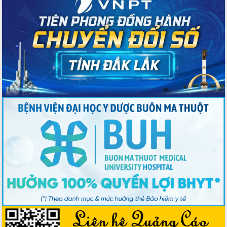
Bầu cử Quốc hội và HĐND: Cử tri Đắk
Lắk gửi gắm niềm tin, kỳ vọng vào lá
phiếu
Đắk Lắk sẵn sàng các điều kiện cho
Ngày hội bầu cử đại biểu Quốc hội
khóa XVI và HĐND các cấp nhiệm kỳ
2026-2031
Đảm bảo cuộc bầu cử đại biểu Quốc
hội và đại biểu HĐND các cấp diễn ra
an toàn, hiệu quả, đúng quy định
Thủ tướng Chính phủ Phạm Minh Chính
kiểm tra, chỉ đạo hoàn thành các dự
án cao tốc và thăm khu tái định cư tại
Đắk Lắk
Sôi nổi Hội đua ngựa truyền thống Gò
Thì Thùng mừng Xuân Bính Ngọ 2026
Lãnh đạo tỉnh dâng hương tưởng niệm
tại Đập Đồng Cam đầu Xuân Bính Ngọ
Ngành nông nghiệp phấn đấu tăng
trưởng đạt 5,86% trong năm 2026
UBND tỉnh Đắk Lắk triển khai công tác