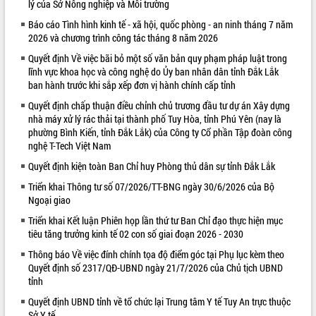
lý của Sở Nông nghiệp và Môi trường
VIDEO
Báo cáo Tình hình kinh tế - xã hội, quốc phòng - an ninh tháng 7 năm
2026 và chương trình công tác tháng 8 năm 2026
Quyết định Về việc bãi bỏ một số văn bản quy phạm pháp luật trong
lĩnh vực khoa học và công nghệ do Ủy ban nhân dân tỉnh Đắk Lắk
ban hành trước khi sắp xếp đơn vị hành chính cấp tỉnh
Quyết định chấp thuận điều chỉnh chủ trương đầu tư dự án Xây dựng
nhà máy xử lý rác thải tại thành phố Tuy Hòa, tỉnh Phú Yên (nay là
phường Bình Kiến, tỉnh Đắk Lắk) của Công ty Cổ phần Tập đoàn công
nghệ T-Tech Việt Nam
Khám bệnh, cấp phát thuốc miễn phí
Quyết định kiện toàn Ban Chỉ huy Phòng thủ dân sự tỉnh Đắk Lắk
và tặng quà người dân xã Cư Pui
Triển khai Thông tư số 07/2026/TT-BNG ngày 30/6/2026 của Bộ
Hội nghị UBND tỉnh Đắk Lắk thường kỳ
Ngoại giao
tháng 7/2026
Triển khai Kết luận Phiên họp lần thứ tư Ban Chỉ đạo thực hiện mục
Lễ truy tặng danh hiệu “Bà Mẹ Việt
tiêu tăng trưởng kinh tế 02 con số giai đoạn 2026 - 2030
Nam Anh hùng” và trao Huân chương
Lao động
Thông báo Về việc đính chính tọa độ điểm góc tại Phụ lục kèm theo
ALBUM ẢNH
Quyết định số 2317/QĐ-UBND ngày 21/7/2026 của Chủ tịch UBND
UBND tỉnh Đắk Lắk triển khai nhiệm
tỉnh
vụ 6 tháng cuối năm 2026
Kỳ họp thứ Hai, Hội đồng nhân dân
Quyết định UBND tỉnh về tổ chức lại Trung tâm Y tế Tuy An trực thuộc
tỉnh khóa XI quyết nghị nhiều nội dung
Sở Y tế