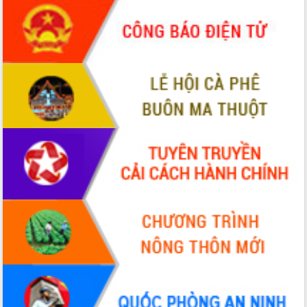
món ăn từ sầu riêng
Đắk Lắk công bố Quy hoạch và xúc
tiến đầu tư tỉnh
Ngành cá ngừ Đắk Lắk chủ động thích
ứng để giữ vững thị trường xuất khẩu
Diễn đàn Kinh tế tư nhân Việt Nam đột
phá cơ chế - Hợp tác công tư
Đề án 06 tạo bước ngoặt đột phá trong
cải cách hành chính tỉnh Đắk Lắk
Kết nối tour, đẩy mạnh chuyển đổi số
để phát triển du lịch Đắk Lắk
Khởi động Dự án Đầu tư xây dựng hạ
tầng kỹ thuật Cụm công nghiệp Tân
Tiến
Gặp mặt các cơ quan báo chí nhân Kỷ
niệm 101 năm Ngày Báo chí Cách
mạng Việt Nam
Đắk Lắk sơ kết 4 năm triển khai thực
hiện Đề án 06 của Chính phủ
Họp báo thông tin về Hội nghị Công bố