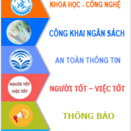
Hội thảo khoa học “Giải pháp thúc đẩy
phát triển nền kinh tế xanh tại tỉnh
Đắk Lắk”
Tăng cường giám sát, đôn đốc thực
hiện nhiệm vụ quản lý tài sản công
hàng tuần
Tháo gỡ những vướng mắc, đẩy mạnh
công tác cải cách thủ tục hành chính
tại Trung tâm Phục vụ hành chính
công tỉnh
Đắk Lắk: Tôn vinh 46 giải pháp tại Hội
thi Sáng tạo Kỹ thuật 2024 - 2025
Đắk Lắk rà soát, điều chỉnh Đề án 190
về phát triển nuôi trồng thủy sản
Phó Chủ tịch UBND tỉnh Đắk Lắk
Trương Công Thái kiểm tra thực địa
Dự án cao tốc Khánh Hòa - Buôn Ma
Thuột
Định vị cà phê Việt Nam như một “di
sản sống” trong dòng chảy toàn cầu