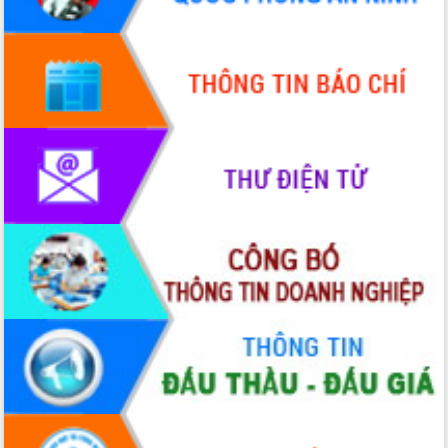
Quy hoạch và Xúc tiến đầu tư tỉnh Đắk
Lắk
Khơi thông điểm nghẽn, đẩy nhanh
giải ngân vốn khắc phục thiên tai
HĐND tỉnh thông qua điều chỉnh Quy
hoạch tỉnh thời kỳ 2021-2030
Hội thảo góp ý hồ sơ điều chỉnh quy
hoạch tỉnh Đắk Lắk thời kỳ 2021-2030,
tầm nhìn đến năm 2050
Nâng cao hiệu quả hoạt động của các
doanh nghiệp nhà nước
Hội nghị triển khai kết nối mạng
truyền số liệu chuyên dùng phục vụ cơ
quan Đảng, Nhà nước
Lễ phát động chuỗi hoạt động chung
tay làm sạch môi trường
Xã Ea Kar bước chuyển mình trong
công tác cải cách hành chính mô hình
mới
UBND tỉnh họp báo định kỳ tháng 4
năm 2026