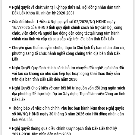
Nghị quyết về chất vấn tại Kỳ họp thứ Hai, Hội đồng nhân dân tỉnh
VIDEO
Đắk Lắk Khóa XI, nhiệm kỳ 2026-2031
Sửa đổi khoản 1 Điều 4 Nghị quyết số 02/2025/NQ-HĐND ngày
16/7/2025 của HĐND tỉnh quy định chính sách hỗ trợ cán bộ , công
chức, viên chức và người lao động đến công táctạiTrung tâm hành
chính của tỉnh và cấp xã sau sắp xếp trên địa bàn tỉnh Đắk Lắk
Chuyển giao thẩm quyền chứng thực từ Chủ tịch Ủy ban nhân dân xã,
phường sang tổ chức hành nghề công chứng trên địa bàn tỉnh Đắk
Lắk
Nghị Quyết-Quy định chính sách hỗ trợ chuyển đổi nghề, giải bản đối
Khám bệnh, cấp phát thuốc miễn phí
với tàu cá không có nhu cầu tiếp tục hoạt động khai thác thủy sản
và tặng quà người dân xã Cư Pui
trên địa bàn tỉnh Đắk Lắk đến năm 2030
Hội nghị UBND tỉnh Đắk Lắk thường kỳ
tháng 7/2026
Nghị Quyết-Cho ý kiến về cam kết bố trí nguồn vốn đối ứng ngân sách
địa phương để thực hiện Dự án Xây dựng Trụ sở làm việc Công an tỉnh
Lễ truy tặng danh hiệu “Bà Mẹ Việt
Đắk Lắk
Nam Anh hùng” và trao Huân chương
Lao động
Thông báo về việc đính chính Phụ lục ban hành kèm theo Nghị quyết
ALBUM ẢNH
số 08/NQ-HĐND ngày 30 tháng 3 năm 2026 của Hội đồng nhân dân
UBND tỉnh Đắk Lắk triển khai nhiệm
tỉnh Đắk Lắk
vụ 6 tháng cuối năm 2026
Nghị quyết thông qua điều chỉnh Quy hoạch tỉnh Đắk Lắk thời kỳ
Kỳ họp thứ Hai, Hội đồng nhân dân
2021-2030, tầm nhìn đến năm 2050.
tỉnh khóa XI quyết nghị nhiều nội dung