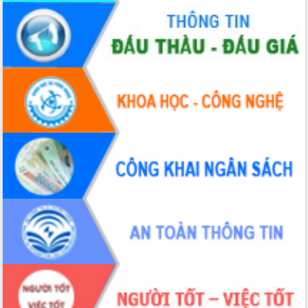
Hội thảo khoa học “Giải pháp thúc đẩy
phát triển nền kinh tế xanh tại tỉnh
Đắk Lắk”
Tăng cường giám sát, đôn đốc thực
hiện nhiệm vụ quản lý tài sản công
hàng tuần
Tháo gỡ những vướng mắc, đẩy mạnh
công tác cải cách thủ tục hành chính
tại Trung tâm Phục vụ hành chính
công tỉnh
Đắk Lắk: Tôn vinh 46 giải pháp tại Hội
thi Sáng tạo Kỹ thuật 2024 - 2025
Đắk Lắk rà soát, điều chỉnh Đề án 190
về phát triển nuôi trồng thủy sản
Phó Chủ tịch UBND tỉnh Đắk Lắk
Trương Công Thái kiểm tra thực địa
Dự án cao tốc Khánh Hòa - Buôn Ma
Thuột
Định vị cà phê Việt Nam như một “di
sản sống” trong dòng chảy toàn cầu