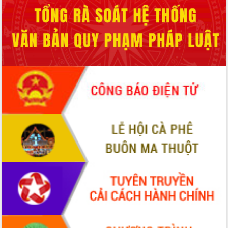
món ăn từ sầu riêng
Đắk Lắk công bố Quy hoạch và xúc
tiến đầu tư tỉnh
Ngành cá ngừ Đắk Lắk chủ động thích
ứng để giữ vững thị trường xuất khẩu
Diễn đàn Kinh tế tư nhân Việt Nam đột
phá cơ chế - Hợp tác công tư
Đề án 06 tạo bước ngoặt đột phá trong
cải cách hành chính tỉnh Đắk Lắk
Kết nối tour, đẩy mạnh chuyển đổi số
để phát triển du lịch Đắk Lắk
Khởi động Dự án Đầu tư xây dựng hạ
tầng kỹ thuật Cụm công nghiệp Tân
Tiến
Gặp mặt các cơ quan báo chí nhân Kỷ
niệm 101 năm Ngày Báo chí Cách
mạng Việt Nam
Đắk Lắk sơ kết 4 năm triển khai thực
hiện Đề án 06 của Chính phủ
Họp báo thông tin về Hội nghị Công bố