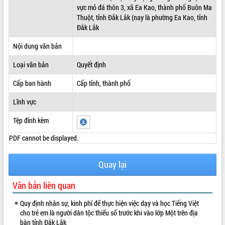
vực mỏ đá thôn 3, xã Ea Kao, thành phố Buôn Ma
ĐIỂM TIN VĂN BẢN
Thuột, tỉnh Đắk Lắk (nay là phường Ea Kao, tỉnh
Đắk Lắk
QUY HOẠCH - KẾ HOẠCH
Nội dung văn bản
Loại văn bản
Quyết định
Cấp ban hành
Cấp tỉnh, thành phố
Lĩnh vực
Tệp đính kèm
PDF cannot be displayed.
Quay lại
Văn bản liên quan
Quy định nhân sự, kinh phí để thực hiện việc dạy và học Tiếng Việt
cho trẻ em là người dân tộc thiểu số trước khi vào lớp Một trên địa
bàn tỉnh Đắk Lắk