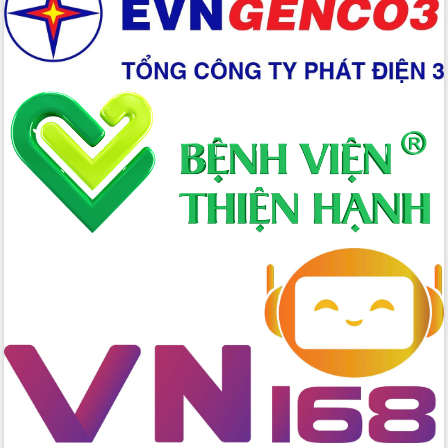
cấp xã
Đắk Lắk phát động hưởng ứng Ngày
Quyền của người tiêu dùng Việt Nam
2026
Đẩy mạnh cải cách hành chính, quyết
tâm đạt được mục tiêu tăng trưởng
hai con số trong năm 2026
Tổ chức trang trọng Lễ hội Đền thờ
Lương Văn Chánh năm 2026
Phó Bí thư Tỉnh ủy Đắk Lắk Đỗ Hữu
Huy giữ chức Bí thư Đảng ủy Ủy Ban
Nhân dân tỉnh
Bệnh án điện tử thúc đẩy chuyển đổi
số y tế tại Đắk Lắk
Chuyển đổi số thư viện: Mở rộng
không gian tri thức trong thời đại số
Đánh giá, rút kinh nghiệm công tác tổ
chức diễn tập trước ngày bầu cử
Chương trình “Gặp gỡ hữu nghị –
Friendship Meeting New Year 2026”