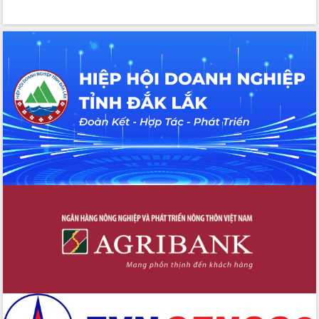
Xây dựng nền hành chính số đồng
hành cùng nông dân dân, doanh nghiệp
Giai đoạn 2026-2030, Đắk Lắk phấn
đấu có 77% xã đạt chuẩn nông thôn
mới
Chuyển đổi số 'mở đường' cho nông
nghiệp Đắk Lắk tăng trưởng bứt phá
Triển khai đồng bộ đo đạc, lập hồ sơ
địa chính, hoàn thiện cơ sở dữ liệu đất
đai
Ứng dụng sinh trắc học - Bước tiến
trong hành trình chuyển đổi số tại Đắk
Lắk
Đắk Lắk nâng cao hiệu quả công tác
Đảng từ Sổ tay đảng viên điện tử
Đắk Lắk đẩy mạnh nuôi biển công
nghệ, hướng tới phát triển thủy sản
bền vững
Tập huấn nâng cao năng lực triển khai
chuyển đổi số cho cán bộ, công chức