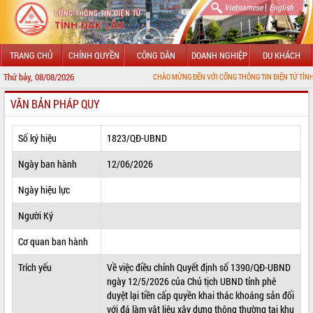
|
Vietnamese
English
TRANG CHỦ
CHÍNH QUYỀN
CÔNG DÂN
DOANH NGHIỆP
DU KHÁCH
Thứ bảy, 08/08/2026
CHÀO MỪNG ĐẾN VỚI CỔNG THÔNG TIN ĐIỆN TỬ TỈNH ĐẮK LẮK
VĂN BẢN PHÁP QUY
GIỚI THIỆU
LÃNH ĐẠO UBND TỈNH
Số ký hiệu
1823/QĐ-UBND
TIN TỨC SỰ KIỆN
Ngày ban hành
12/06/2026
SỞ, BAN, NGÀNH
Ngày hiệu lực
Người Ký
UBND CÁC XÃ, PHƯỜNG
Cơ quan ban hành
THÔNG TIN CHỈ ĐẠO ĐIỀU HÀNH
Trích yếu
Về việc điều chỉnh Quyết định số 1390/QĐ-UBND
HỆ THỐNG VĂN BẢN
ngày 12/5/2026 của Chủ tịch UBND tỉnh phê
duyệt lại tiền cấp quyền khai thác khoáng sản đối
VĂN BẢN HĐND TỈNH
với đá làm vật liệu xây dựng thông thường tại khu