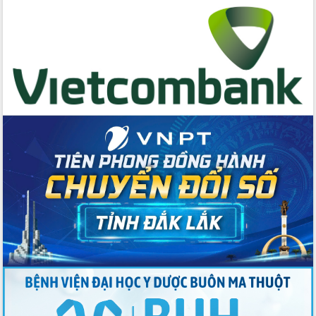
Bầu cử Quốc hội và HĐND: Cử tri Đắk
Lắk gửi gắm niềm tin, kỳ vọng vào lá
phiếu
Đắk Lắk sẵn sàng các điều kiện cho
Ngày hội bầu cử đại biểu Quốc hội
khóa XVI và HĐND các cấp nhiệm kỳ
2026-2031
Đảm bảo cuộc bầu cử đại biểu Quốc
hội và đại biểu HĐND các cấp diễn ra
an toàn, hiệu quả, đúng quy định
Thủ tướng Chính phủ Phạm Minh Chính
kiểm tra, chỉ đạo hoàn thành các dự
án cao tốc và thăm khu tái định cư tại
Đắk Lắk
Sôi nổi Hội đua ngựa truyền thống Gò
Thì Thùng mừng Xuân Bính Ngọ 2026
Lãnh đạo tỉnh dâng hương tưởng niệm
tại Đập Đồng Cam đầu Xuân Bính Ngọ
Ngành nông nghiệp phấn đấu tăng
trưởng đạt 5,86% trong năm 2026
UBND tỉnh Đắk Lắk triển khai công tác