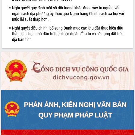
quan trọng
Nghị quyết quy định một số đối tượng khác được vay từ nguồn vốn
Bí thư Tỉnh ủy Lương Nguyễn Minh
ngân sách địa phương ủy thác qua Ngân hàng Chính sách xã hội với
Triết thăm, tặng quà người có công với
mức lãi suất thấp hơn.
cách mạng
Nghị quyết điều chỉnh, bổ sung Danh mục các khu đất thực hiện đấu
Rà soát, hoàn thiện hệ thống thiết chế
thầu lựa chọn nhà đầu tư thực hiện dự án đầu tư có sử dụng đất trên
văn hóa, thể thao đáp ứng yêu cầu
LIÊN KẾT WEB
địa bàn tỉnh
phát triển mới
Thường trực HĐND tỉnh Đắk Lắk gặp
mặt Đoàn chuyên gia y tế TP. Hồ Chí
Minh
Lễ truy điệu và an táng hài cốt liệt sĩ
tại Nghĩa trang Liệt sĩ xã Sơn Hòa
Bàn giải pháp tháo gỡ khó khăn trong
xuất khẩu sầu riêng và triển khai quy
định EUDR
Thứ trưởng Bộ Nông nghiệp và Môi
trường Nguyễn Hoàng Hiệp khảo sát
vùng trồng và doanh nghiệp đóng gói
sầu riêng tại Đắk Lắk
Trình diễn nghệ thuật chế biến các