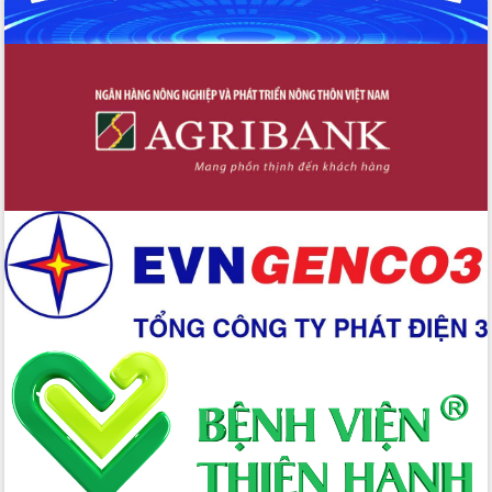
Tập huấn nâng cao năng lực triển khai
chuyển đổi số cho cán bộ, công chức
cấp xã
Đắk Lắk phát động hưởng ứng Ngày
Quyền của người tiêu dùng Việt Nam
2026
Đẩy mạnh cải cách hành chính, quyết
tâm đạt được mục tiêu tăng trưởng
hai con số trong năm 2026
Tổ chức trang trọng Lễ hội Đền thờ
Lương Văn Chánh năm 2026
Phó Bí thư Tỉnh ủy Đắk Lắk Đỗ Hữu
Huy giữ chức Bí thư Đảng ủy Ủy Ban
Nhân dân tỉnh
Bệnh án điện tử thúc đẩy chuyển đổi
số y tế tại Đắk Lắk
Chuyển đổi số thư viện: Mở rộng
không gian tri thức trong thời đại số
Đánh giá, rút kinh nghiệm công tác tổ
chức diễn tập trước ngày bầu cử