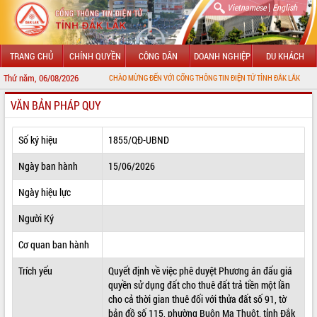
|
Vietnamese
English
TRANG CHỦ
CHÍNH QUYỀN
CÔNG DÂN
DOANH NGHIỆP
DU KHÁCH
Thứ năm, 06/08/2026
CHÀO MỪNG ĐẾN VỚI CỔNG THÔNG TIN ĐIỆN TỬ TỈNH ĐẮK LẮK
VĂN BẢN PHÁP QUY
GIỚI THIỆU
LÃNH ĐẠO UBND TỈNH
Số ký hiệu
1855/QĐ-UBND
TIN TỨC SỰ KIỆN
Ngày ban hành
15/06/2026
SỞ, BAN, NGÀNH
Ngày hiệu lực
Người Ký
UBND CÁC XÃ, PHƯỜNG
Cơ quan ban hành
THÔNG TIN CHỈ ĐẠO ĐIỀU HÀNH
Trích yếu
Quyết định về việc phê duyệt Phương án đấu giá
HỆ THỐNG VĂN BẢN
quyền sử dụng đất cho thuê đất trả tiền một lần
cho cả thời gian thuê đối với thửa đất số 91, tờ
VĂN BẢN HĐND TỈNH
bản đồ số 115, phường Buôn Ma Thuột, tỉnh Đắk