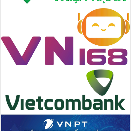
Chương trình “Gặp gỡ hữu nghị –
Friendship Meeting New Year 2026”
Bầu cử Quốc hội và HĐND: Cử tri Đắk
Lắk gửi gắm niềm tin, kỳ vọng vào lá
phiếu
Đắk Lắk sẵn sàng các điều kiện cho
Ngày hội bầu cử đại biểu Quốc hội
khóa XVI và HĐND các cấp nhiệm kỳ
2026-2031
Đảm bảo cuộc bầu cử đại biểu Quốc
hội và đại biểu HĐND các cấp diễn ra
an toàn, hiệu quả, đúng quy định
Thủ tướng Chính phủ Phạm Minh Chính
kiểm tra, chỉ đạo hoàn thành các dự
án cao tốc và thăm khu tái định cư tại
Đắk Lắk
Sôi nổi Hội đua ngựa truyền thống Gò
Thì Thùng mừng Xuân Bính Ngọ 2026
Lãnh đạo tỉnh dâng hương tưởng niệm
tại Đập Đồng Cam đầu Xuân Bính Ngọ