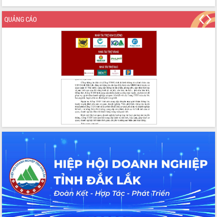
Hồ Thị Nguyên Thảo làm việc tại Trung
tâm Phục vụ hành chính công xã Ea
QUẢNG CÁO
Phê
Xây dựng nền hành chính số đồng
hành cùng nông dân dân, doanh nghiệp
Giai đoạn 2026-2030, Đắk Lắk phấn
đấu có 77% xã đạt chuẩn nông thôn
mới
Chuyển đổi số 'mở đường' cho nông
nghiệp Đắk Lắk tăng trưởng bứt phá
Triển khai đồng bộ đo đạc, lập hồ sơ
địa chính, hoàn thiện cơ sở dữ liệu đất
đai
Ứng dụng sinh trắc học - Bước tiến
trong hành trình chuyển đổi số tại Đắk
Lắk
Đắk Lắk nâng cao hiệu quả công tác
Đảng từ Sổ tay đảng viên điện tử
Đắk Lắk đẩy mạnh nuôi biển công
nghệ, hướng tới phát triển thủy sản
bền vững