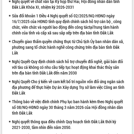
Nghị quyết về chất vấn tại Kỳ họp thứ Hai, Hội đồng nhân dân tỉnh
Đắk Lắk Khóa XI, nhiệm kỳ 2026-2031
VIDEO
Sửa đổi khoản 1 Điều 4 Nghị quyết số 02/2025/NQ-HĐND ngày
Loading the player...
16/7/2025 của HĐND tỉnh quy định chính sách hỗ trợ cán bộ , công
chức, viên chức và người lao động đến công táctạiTrung tâm hành
Bí thư Tỉnh ủy Lương Nguyễn Minh
chính của tỉnh và cấp xã sau sắp xếp trên địa bàn tỉnh Đắk Lắk
Triết thăm, tặng quà người có công với
cách mạng
Chuyển giao thẩm quyền chứng thực từ Chủ tịch Ủy ban nhân dân xã,
phường sang tổ chức hành nghề công chứng trên địa bàn tỉnh Đắk
Rà soát, hoàn thiện hệ thống thiết chế
Lắk
văn hóa, thể thao đáp ứng yêu cầu
phát triển mới
Nghị Quyết-Quy định chính sách hỗ trợ chuyển đổi nghề, giải bản đối
với tàu cá không có nhu cầu tiếp tục hoạt động khai thác thủy sản
Thường trực HĐND tỉnh Đắk Lắk gặp
trên địa bàn tỉnh Đắk Lắk đến năm 2030
mặt Đoàn chuyên gia y tế TP. Hồ Chí
ALBUM ẢNH
Minh
Nghị Quyết-Cho ý kiến về cam kết bố trí nguồn vốn đối ứng ngân sách
Lễ truy điệu và an táng hài cốt liệt sĩ
địa phương để thực hiện Dự án Xây dựng Trụ sở làm việc Công an tỉnh
Đắk Lắk
tại Nghĩa trang Liệt sĩ xã Sơn Hòa
Bàn giải pháp tháo gỡ khó khăn trong
Thông báo về việc đính chính Phụ lục ban hành kèm theo Nghị quyết
xuất khẩu sầu riêng và triển khai quy
số 08/NQ-HĐND ngày 30 tháng 3 năm 2026 của Hội đồng nhân dân
định EUDR
tỉnh Đắk Lắk
Thứ trưởng Bộ Nông nghiệp và Môi
Nghị quyết thông qua điều chỉnh Quy hoạch tỉnh Đắk Lắk thời kỳ
trường Nguyễn Hoàng Hiệp khảo sát
2021-2030, tầm nhìn đến năm 2050.
vùng trồng và doanh nghiệp đóng gói
LIÊN KẾT WEB