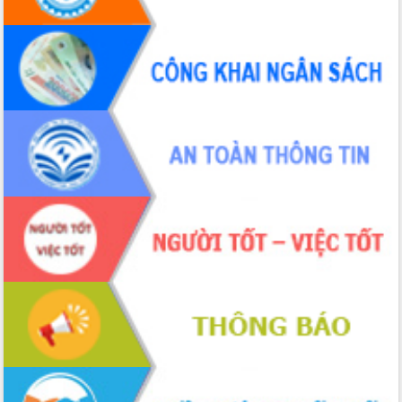
Định vị cà phê Việt Nam như một “di
sản sống” trong dòng chảy toàn cầu
Xây dựng nông thôn mới: Nâng cao đời
sống người dân từ những mô hình thiết
thực
Quyết liệt tháo gỡ vướng mắc, đẩy
nhanh tiến độ các dự án trọng điểm
trong Khu kinh tế Nam Phú Yên
Hòn Yến phát triển du lịch gắn với bảo
tồn biển
Lấy ý kiến điều chỉnh Quy hoạch tỉnh
Đắk Lắk thời kỳ 2021-2030, tầm nhìn
đến năm 2050
Phát động chiến dịch 30 ngày đêm
giải phóng mặt bằng Tuyến đường bộ
ven biển
Đắk Lắk nỗ lực thúc đẩy tăng trưởng
kinh tế từ 10% trở lên trong Quý
II/2026
Đắk Lắk ký kết thỏa thuận hợp tác về