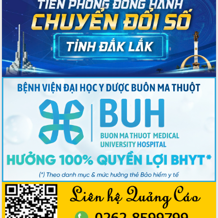
Ngành nông nghiệp phấn đấu tăng
trưởng đạt 5,86% trong năm 2026
UBND tỉnh Đắk Lắk triển khai công tác
quốc phòng, quân sự địa phương năm
2026
Đắk Lắk tập trung toàn lực khắc phục
tồn tại IUU, sẵn sàng làm việc với
Đoàn thanh tra EC
Chủ tịch UBND tỉnh Tạ Anh Tuấn thăm,
chúc mừng các bệnh viện nhân Ngày
Thầy thuốc Việt Nam
Rộn ràng lễ hội truyền thống Sông
nước Đà Nông lần thứ I năm 2026
Kỳ họp Chuyên đề lần thứ Năm, HĐND
tỉnh Đắk Lắk thông qua các nghị quyết
quan trọng
Thống nhất danh sách giới thiệu ứng
cử đại biểu Quốc hội khoá XVI và đại
biểu HĐND tỉnh Đắk Lắk, nhiệm kỳ
2026-2031
Phát động hai phong trào thi đua quan