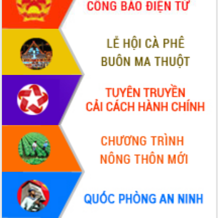
hiện Đề án 06 của Chính phủ
Họp báo thông tin về Hội nghị Công bố
Quy hoạch và Xúc tiến đầu tư tỉnh Đắk
Lắk
Khơi thông điểm nghẽn, đẩy nhanh
giải ngân vốn khắc phục thiên tai
HĐND tỉnh thông qua điều chỉnh Quy
hoạch tỉnh thời kỳ 2021-2030
Hội thảo góp ý hồ sơ điều chỉnh quy
hoạch tỉnh Đắk Lắk thời kỳ 2021-2030,
tầm nhìn đến năm 2050
Nâng cao hiệu quả hoạt động của các
doanh nghiệp nhà nước
Hội nghị triển khai kết nối mạng
truyền số liệu chuyên dùng phục vụ cơ
quan Đảng, Nhà nước
Lễ phát động chuỗi hoạt động chung
tay làm sạch môi trường
Xã Ea Kar bước chuyển mình trong
công tác cải cách hành chính mô hình