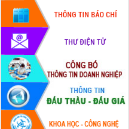
mới
UBND tỉnh họp báo định kỳ tháng 4
năm 2026
Hội thảo khoa học “Giải pháp thúc đẩy
phát triển nền kinh tế xanh tại tỉnh
Đắk Lắk”
Tăng cường giám sát, đôn đốc thực
hiện nhiệm vụ quản lý tài sản công
hàng tuần
Tháo gỡ những vướng mắc, đẩy mạnh
công tác cải cách thủ tục hành chính
tại Trung tâm Phục vụ hành chính
công tỉnh
Đắk Lắk: Tôn vinh 46 giải pháp tại Hội
thi Sáng tạo Kỹ thuật 2024 - 2025
Đắk Lắk rà soát, điều chỉnh Đề án 190
về phát triển nuôi trồng thủy sản
Phó Chủ tịch UBND tỉnh Đắk Lắk
Trương Công Thái kiểm tra thực địa
Dự án cao tốc Khánh Hòa - Buôn Ma
Thuột