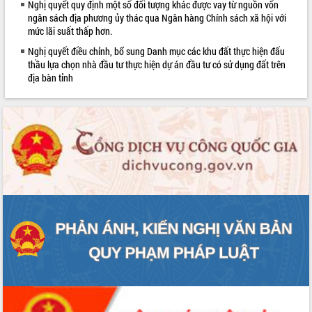
Nghị quyết quy định một số đối tượng khác được vay từ nguồn vốn
sầu riêng tại Đắk Lắk
ngân sách địa phương ủy thác qua Ngân hàng Chính sách xã hội với
Trình diễn nghệ thuật chế biến các
mức lãi suất thấp hơn.
món ăn từ sầu riêng
Nghị quyết điều chỉnh, bổ sung Danh mục các khu đất thực hiện đấu
Đắk Lắk công bố Quy hoạch và xúc
thầu lựa chọn nhà đầu tư thực hiện dự án đầu tư có sử dụng đất trên
tiến đầu tư tỉnh
địa bàn tỉnh
Ngành cá ngừ Đắk Lắk chủ động thích
ứng để giữ vững thị trường xuất khẩu
Diễn đàn Kinh tế tư nhân Việt Nam đột
phá cơ chế - Hợp tác công tư
Đề án 06 tạo bước ngoặt đột phá trong
cải cách hành chính tỉnh Đắk Lắk
Kết nối tour, đẩy mạnh chuyển đổi số
để phát triển du lịch Đắk Lắk
Khởi động Dự án Đầu tư xây dựng hạ
tầng kỹ thuật Cụm công nghiệp Tân
Tiến
Gặp mặt các cơ quan báo chí nhân Kỷ
niệm 101 năm Ngày Báo chí Cách
mạng Việt Nam
Đắk Lắk sơ kết 4 năm triển khai thực