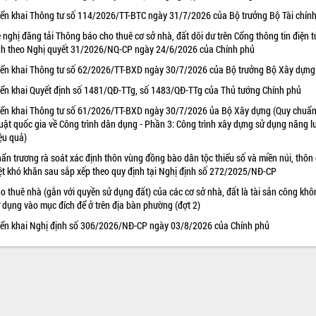
iển khai Thông tư số 114/2026/TT-BTC ngày 31/7/2026 của Bộ trưởng Bộ Tài chín
 nghị đăng tải Thông báo cho thuê cơ sở nhà, đất dôi dư trên Cổng thông tin điện t
nh theo Nghị quyết 31/2026/NQ-CP ngày 24/6/2026 của Chính phủ
iển khai Thông tư số 62/2026/TT-BXD ngày 30/7/2026 của Bộ trưởng Bộ Xây dựng
iển khai Quyết định số 1481/QĐ-TTg, số 1483/QĐ-TTg của Thủ tướng Chính phủ
iển khai Thông tư số 61/2026/TT-BXD ngày 30/7/2026 ủa Bộ Xây dựng (Quy chuẩn
uật quốc gia về Công trình dân dụng - Phần 3: Công trình xây dựng sử dụng năng 
ệu quả)
ẩn trương rà soát xác định thôn vùng đồng bào dân tộc thiểu số và miền núi, thôn
ệt khó khăn sau sắp xếp theo quy định tại Nghị định số 272/2025/NĐ-CP
o thuê nhà (gắn với quyền sử dụng đất) của các cơ sở nhà, đất là tài sản công khô
 dụng vào mục đích để ở trên địa bàn phường (đợt 2)
iển khai Nghị định số 306/2026/NĐ-CP ngày 03/8/2026 của Chính phủ