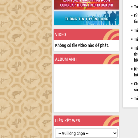
Tr
Đề
tỉ
Tr
VIDEO
Tr
Không có file video nào để phát.
Tr
th
ALBUM ẢNH
hi
Kh
bi
Ch
sử
Tr
LIÊN KẾT WEB