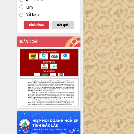
Kém
Rất kém
Bình chọn
Kết quả
QUẢNG CÁO