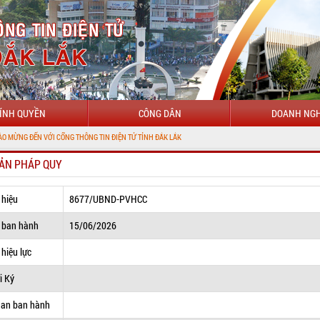
ÍNH QUYỀN
CÔNG DÂN
DOANH NGH
 CỔNG THÔNG TIN ĐIỆN TỬ TỈNH ĐẮK LẮK
ẢN PHÁP QUY
 hiệu
8677/UBND-PVHCC
 ban hành
15/06/2026
hiệu lực
i Ký
uan ban hành