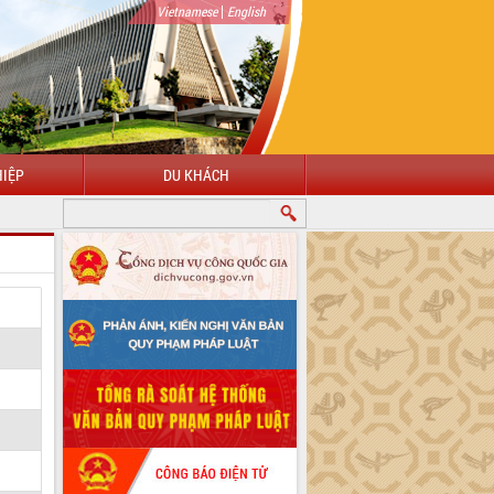
|
Vietnamese
English
IỆP
DU KHÁCH