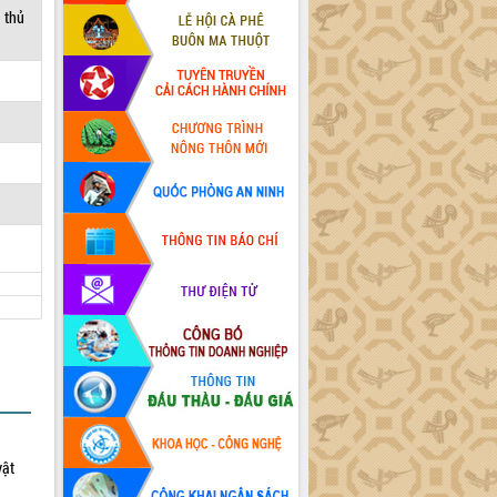
a thủ
vật