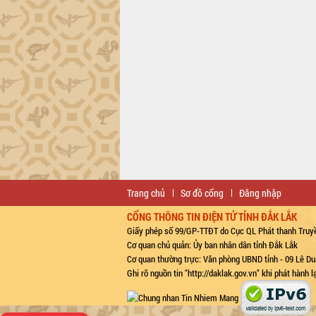
Trang chủ
Sơ đồ cổng
Đăng nhập
CỔNG THÔNG TIN ĐIỆN TỬ TỈNH ĐẮK LẮK
Giấy phép số 99/GP-TTĐT do Cục QL Phát thanh Truyề
Cơ quan chủ quản: Ủy ban nhân dân tỉnh Đắk Lắk
Cơ quan thường trực: Văn phòng UBND tỉnh - 09 Lê Du
Ghi rõ nguồn tin "http://daklak.gov.vn" khi phát hành 