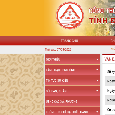
TRANG CHỦ
CH
Thứ sáu, 07/08/2026
CHÀO MỪNG ĐẾN VỚI
VĂN B
GIỚI THIỆU
LÃNH ĐẠO UBND TỈNH
Số ký
TIN TỨC SỰ KIỆN
Ngày
Ngày 
SỞ, BAN, NGÀNH
Ngườ
UBND CÁC XÃ, PHƯỜNG
Cơ q
THÔNG TIN CHỈ ĐẠO ĐIỀU HÀNH