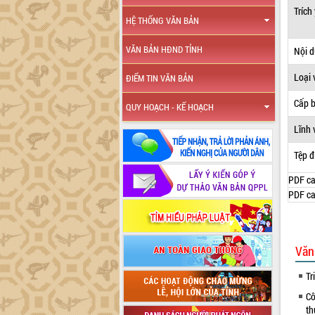
Trích
HỆ THỐNG VĂN BẢN
VĂN BẢN HĐND TỈNH
Nội 
Loại 
ĐIỂM TIN VĂN BẢN
Cấp 
QUY HOẠCH - KẾ HOẠCH
Lĩnh 
Tệp đ
PDF ca
PDF ca
Văn
Tr
Cô
th