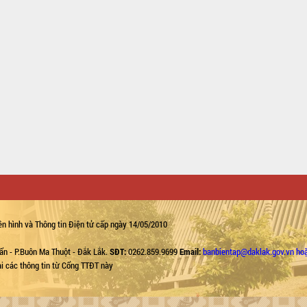
n hình và Thông tin Điện tử cấp ngày 14/05/2010
ẩn - P.Buôn Ma Thuột - Đắk Lắk.
SĐT:
0262.859.9699
Email:
banbientap@daklak.gov.vn ho
lại các thông tin từ Cổng TTĐT này