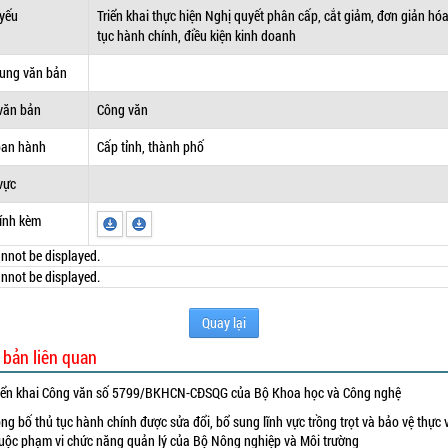
 yếu
Triển khai thực hiện Nghị quyết phân cấp, cắt giảm, đơn giản hó
tục hành chính, điều kiện kinh doanh
dung văn bản
văn bản
Công văn
ban hành
Cấp tỉnh, thành phố
vực
ính kèm
nnot be displayed.
nnot be displayed.
Quay lại
 bản liên quan
iển khai Công văn số 5799/BKHCN-CĐSQG của Bộ Khoa học và Công nghệ
ng bố thủ tục hành chính được sửa đổi, bổ sung lĩnh vực trồng trọt và bảo vệ thực 
uộc phạm vi chức năng quản lý của Bộ Nông nghiệp và Môi trường