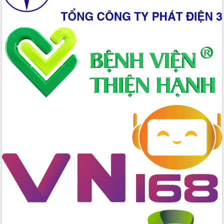
Bầu cử Quốc hội và HĐND: Cử tri Đắk
Lắk gửi gắm niềm tin, kỳ vọng vào lá
phiếu
Đắk Lắk sẵn sàng các điều kiện cho
Ngày hội bầu cử đại biểu Quốc hội
khóa XVI và HĐND các cấp nhiệm kỳ
2026-2031
Đảm bảo cuộc bầu cử đại biểu Quốc
hội và đại biểu HĐND các cấp diễn ra
an toàn, hiệu quả, đúng quy định
Thủ tướng Chính phủ Phạm Minh Chính
kiểm tra, chỉ đạo hoàn thành các dự
án cao tốc và thăm khu tái định cư tại
Đắk Lắk
Sôi nổi Hội đua ngựa truyền thống Gò
Thì Thùng mừng Xuân Bính Ngọ 2026
Lãnh đạo tỉnh dâng hương tưởng niệm
tại Đập Đồng Cam đầu Xuân Bính Ngọ
Ngành nông nghiệp phấn đấu tăng
trưởng đạt 5,86% trong năm 2026
UBND tỉnh Đắk Lắk triển khai công tác