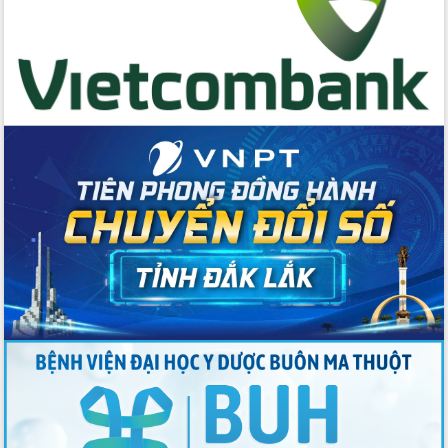
quốc phòng, quân sự địa phương năm
2026
Đắk Lắk tập trung toàn lực khắc phục
tồn tại IUU, sẵn sàng làm việc với
Đoàn thanh tra EC
Chủ tịch UBND tỉnh Tạ Anh Tuấn thăm,
chúc mừng các bệnh viện nhân Ngày
Thầy thuốc Việt Nam
Rộn ràng lễ hội truyền thống Sông
nước Đà Nông lần thứ I năm 2026
Kỳ họp Chuyên đề lần thứ Năm, HĐND
tỉnh Đắk Lắk thông qua các nghị quyết
quan trọng
Thống nhất danh sách giới thiệu ứng
cử đại biểu Quốc hội khoá XVI và đại
biểu HĐND tỉnh Đắk Lắk, nhiệm kỳ
2026-2031
Phát động hai phong trào thi đua quan
trọng trong kỷ nguyên mới
Hội nghị lần thứ tư Ban Chỉ đạo công