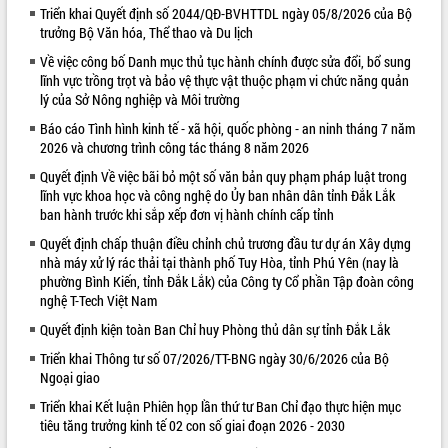
Triển khai Quyết định số 2044/QĐ-BVHTTDL ngày 05/8/2026 của Bộ
quan trọng
trưởng Bộ Văn hóa, Thể thao và Du lịch
Bí thư Tỉnh ủy Lương Nguyễn Minh
Về việc công bố Danh mục thủ tục hành chính được sửa đổi, bổ sung
Triết thăm, tặng quà người có công với
lĩnh vực trồng trọt và bảo vệ thực vật thuộc phạm vi chức năng quản
cách mạng
lý của Sở Nông nghiệp và Môi trường
Rà soát, hoàn thiện hệ thống thiết chế
văn hóa, thể thao đáp ứng yêu cầu
Báo cáo Tình hình kinh tế - xã hội, quốc phòng - an ninh tháng 7 năm
LIÊN KẾT WEB
2026 và chương trình công tác tháng 8 năm 2026
phát triển mới
Thường trực HĐND tỉnh Đắk Lắk gặp
Quyết định Về việc bãi bỏ một số văn bản quy phạm pháp luật trong
mặt Đoàn chuyên gia y tế TP. Hồ Chí
lĩnh vực khoa học và công nghệ do Ủy ban nhân dân tỉnh Đắk Lắk
Minh
ban hành trước khi sắp xếp đơn vị hành chính cấp tỉnh
Lễ truy điệu và an táng hài cốt liệt sĩ
Quyết định chấp thuận điều chỉnh chủ trương đầu tư dự án Xây dựng
tại Nghĩa trang Liệt sĩ xã Sơn Hòa
nhà máy xử lý rác thải tại thành phố Tuy Hòa, tỉnh Phú Yên (nay là
phường Bình Kiến, tỉnh Đắk Lắk) của Công ty Cổ phần Tập đoàn công
Bàn giải pháp tháo gỡ khó khăn trong
nghệ T-Tech Việt Nam
xuất khẩu sầu riêng và triển khai quy
định EUDR
Quyết định kiện toàn Ban Chỉ huy Phòng thủ dân sự tỉnh Đắk Lắk
Thứ trưởng Bộ Nông nghiệp và Môi
Triển khai Thông tư số 07/2026/TT-BNG ngày 30/6/2026 của Bộ
trường Nguyễn Hoàng Hiệp khảo sát
Ngoại giao
vùng trồng và doanh nghiệp đóng gói
Triển khai Kết luận Phiên họp lần thứ tư Ban Chỉ đạo thực hiện mục
sầu riêng tại Đắk Lắk
tiêu tăng trưởng kinh tế 02 con số giai đoạn 2026 - 2030
Trình diễn nghệ thuật chế biến các