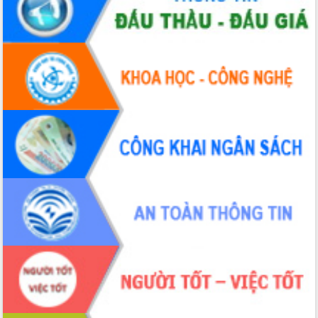
Xây dựng nông thôn mới: Nâng cao đời
sống người dân từ những mô hình thiết
thực
Quyết liệt tháo gỡ vướng mắc, đẩy
nhanh tiến độ các dự án trọng điểm
trong Khu kinh tế Nam Phú Yên
Hòn Yến phát triển du lịch gắn với bảo
tồn biển
Lấy ý kiến điều chỉnh Quy hoạch tỉnh
Đắk Lắk thời kỳ 2021-2030, tầm nhìn
đến năm 2050
Phát động chiến dịch 30 ngày đêm
giải phóng mặt bằng Tuyến đường bộ
ven biển
Đắk Lắk nỗ lực thúc đẩy tăng trưởng
kinh tế từ 10% trở lên trong Quý
II/2026
Đắk Lắk ký kết thỏa thuận hợp tác về
chuyển đổi số giai đoạn 2026 – 2030
với Tập đoàn Bưu chính Viễn thông
Việt Nam