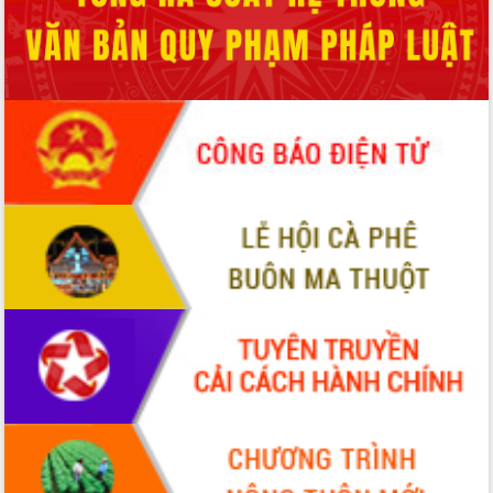
Quy hoạch và Xúc tiến đầu tư tỉnh Đắk
Lắk
Khơi thông điểm nghẽn, đẩy nhanh
giải ngân vốn khắc phục thiên tai
HĐND tỉnh thông qua điều chỉnh Quy
hoạch tỉnh thời kỳ 2021-2030
Hội thảo góp ý hồ sơ điều chỉnh quy
hoạch tỉnh Đắk Lắk thời kỳ 2021-2030,
tầm nhìn đến năm 2050
Nâng cao hiệu quả hoạt động của các
doanh nghiệp nhà nước
Hội nghị triển khai kết nối mạng
truyền số liệu chuyên dùng phục vụ cơ
quan Đảng, Nhà nước
Lễ phát động chuỗi hoạt động chung
tay làm sạch môi trường
Xã Ea Kar bước chuyển mình trong
công tác cải cách hành chính mô hình
mới
UBND tỉnh họp báo định kỳ tháng 4
năm 2026