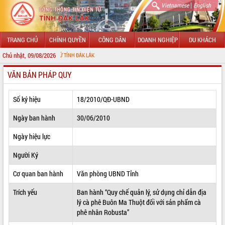
|
Vietnamese
English
TRANG CHỦ
CHÍNH QUYỀN
CÔNG DÂN
DOANH NGHIỆP
DU KHÁCH
Chủ nhật, 09/08/2026
 TIN ĐIỆN TỬ TỈNH ĐẮK LẮK
VĂN BẢN PHÁP QUY
GIỚI THIỆU
LÃNH ĐẠO UBND TỈNH
Số ký hiệu
18/2010/QĐ-UBND
TIN TỨC SỰ KIỆN
Ngày ban hành
30/06/2010
SỞ, BAN, NGÀNH
Ngày hiệu lực
Người Ký
UBND CÁC XÃ, PHƯỜNG
Cơ quan ban hành
Văn phòng UBND Tỉnh
THÔNG TIN CHỈ ĐẠO ĐIỀU HÀNH
Trích yếu
Ban hành “Quy chế quản lý, sử dụng chỉ dẫn địa
HỆ THỐNG VĂN BẢN
lý cà phê Buôn Ma Thuột đối với sản phẩm cà
phê nhân Robusta”
VĂN BẢN HĐND TỈNH