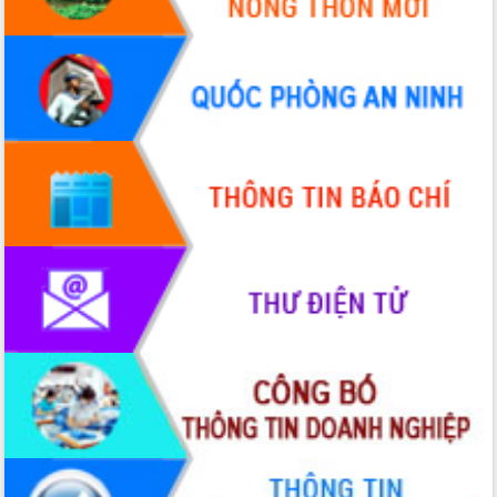
Hội thảo khoa học “Giải pháp thúc đẩy
phát triển nền kinh tế xanh tại tỉnh
Đắk Lắk”
Tăng cường giám sát, đôn đốc thực
hiện nhiệm vụ quản lý tài sản công
hàng tuần
Tháo gỡ những vướng mắc, đẩy mạnh
công tác cải cách thủ tục hành chính
tại Trung tâm Phục vụ hành chính
công tỉnh
Đắk Lắk: Tôn vinh 46 giải pháp tại Hội
thi Sáng tạo Kỹ thuật 2024 - 2025
Đắk Lắk rà soát, điều chỉnh Đề án 190
về phát triển nuôi trồng thủy sản
Phó Chủ tịch UBND tỉnh Đắk Lắk
Trương Công Thái kiểm tra thực địa
Dự án cao tốc Khánh Hòa - Buôn Ma
Thuột
Định vị cà phê Việt Nam như một “di
sản sống” trong dòng chảy toàn cầu