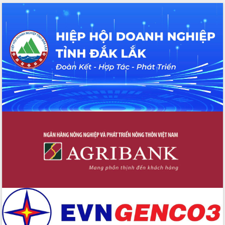
cấp xã
Đắk Lắk phát động hưởng ứng Ngày
Quyền của người tiêu dùng Việt Nam
2026
Đẩy mạnh cải cách hành chính, quyết
tâm đạt được mục tiêu tăng trưởng
hai con số trong năm 2026
Tổ chức trang trọng Lễ hội Đền thờ
Lương Văn Chánh năm 2026
Phó Bí thư Tỉnh ủy Đắk Lắk Đỗ Hữu
Huy giữ chức Bí thư Đảng ủy Ủy Ban
Nhân dân tỉnh
Bệnh án điện tử thúc đẩy chuyển đổi
số y tế tại Đắk Lắk
Chuyển đổi số thư viện: Mở rộng
không gian tri thức trong thời đại số
Đánh giá, rút kinh nghiệm công tác tổ
chức diễn tập trước ngày bầu cử
Chương trình “Gặp gỡ hữu nghị –
Friendship Meeting New Year 2026”