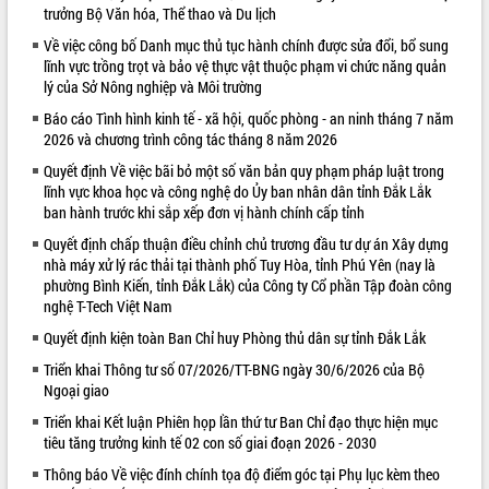
trưởng Bộ Văn hóa, Thể thao và Du lịch
Kỳ họp thứ Hai, Hội đồng nhân dân
Về việc công bố Danh mục thủ tục hành chính được sửa đổi, bổ sung
tỉnh khóa XI quyết nghị nhiều nội dung
lĩnh vực trồng trọt và bảo vệ thực vật thuộc phạm vi chức năng quản
quan trọng
lý của Sở Nông nghiệp và Môi trường
Bí thư Tỉnh ủy Lương Nguyễn Minh
Triết thăm, tặng quà người có công với
Báo cáo Tình hình kinh tế - xã hội, quốc phòng - an ninh tháng 7 năm
2026 và chương trình công tác tháng 8 năm 2026
cách mạng
LIÊN KẾT WEB
Rà soát, hoàn thiện hệ thống thiết chế
Quyết định Về việc bãi bỏ một số văn bản quy phạm pháp luật trong
văn hóa, thể thao đáp ứng yêu cầu
lĩnh vực khoa học và công nghệ do Ủy ban nhân dân tỉnh Đắk Lắk
phát triển mới
ban hành trước khi sắp xếp đơn vị hành chính cấp tỉnh
Thường trực HĐND tỉnh Đắk Lắk gặp
Quyết định chấp thuận điều chỉnh chủ trương đầu tư dự án Xây dựng
mặt Đoàn chuyên gia y tế TP. Hồ Chí
nhà máy xử lý rác thải tại thành phố Tuy Hòa, tỉnh Phú Yên (nay là
Minh
phường Bình Kiến, tỉnh Đắk Lắk) của Công ty Cổ phần Tập đoàn công
nghệ T-Tech Việt Nam
Lễ truy điệu và an táng hài cốt liệt sĩ
tại Nghĩa trang Liệt sĩ xã Sơn Hòa
Quyết định kiện toàn Ban Chỉ huy Phòng thủ dân sự tỉnh Đắk Lắk
Bàn giải pháp tháo gỡ khó khăn trong
Triển khai Thông tư số 07/2026/TT-BNG ngày 30/6/2026 của Bộ
xuất khẩu sầu riêng và triển khai quy
Ngoại giao
định EUDR
Triển khai Kết luận Phiên họp lần thứ tư Ban Chỉ đạo thực hiện mục
Thứ trưởng Bộ Nông nghiệp và Môi
tiêu tăng trưởng kinh tế 02 con số giai đoạn 2026 - 2030
trường Nguyễn Hoàng Hiệp khảo sát
vùng trồng và doanh nghiệp đóng gói
Thông báo Về việc đính chính tọa độ điểm góc tại Phụ lục kèm theo