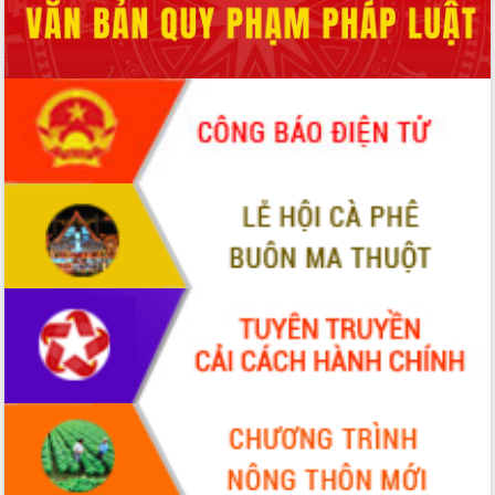
hiện Đề án 06 của Chính phủ
Họp báo thông tin về Hội nghị Công bố
Quy hoạch và Xúc tiến đầu tư tỉnh Đắk
Lắk
Khơi thông điểm nghẽn, đẩy nhanh
giải ngân vốn khắc phục thiên tai
HĐND tỉnh thông qua điều chỉnh Quy
hoạch tỉnh thời kỳ 2021-2030
Hội thảo góp ý hồ sơ điều chỉnh quy
hoạch tỉnh Đắk Lắk thời kỳ 2021-2030,
tầm nhìn đến năm 2050
Nâng cao hiệu quả hoạt động của các
doanh nghiệp nhà nước
Hội nghị triển khai kết nối mạng
truyền số liệu chuyên dùng phục vụ cơ
quan Đảng, Nhà nước
Lễ phát động chuỗi hoạt động chung
tay làm sạch môi trường
Xã Ea Kar bước chuyển mình trong
công tác cải cách hành chính mô hình
mới