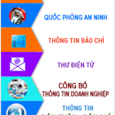
UBND tỉnh họp báo định kỳ tháng 4
năm 2026
Hội thảo khoa học “Giải pháp thúc đẩy
phát triển nền kinh tế xanh tại tỉnh
Đắk Lắk”
Tăng cường giám sát, đôn đốc thực
hiện nhiệm vụ quản lý tài sản công
hàng tuần
Tháo gỡ những vướng mắc, đẩy mạnh
công tác cải cách thủ tục hành chính
tại Trung tâm Phục vụ hành chính
công tỉnh
Đắk Lắk: Tôn vinh 46 giải pháp tại Hội
thi Sáng tạo Kỹ thuật 2024 - 2025
Đắk Lắk rà soát, điều chỉnh Đề án 190
về phát triển nuôi trồng thủy sản
Phó Chủ tịch UBND tỉnh Đắk Lắk
Trương Công Thái kiểm tra thực địa
Dự án cao tốc Khánh Hòa - Buôn Ma
Thuột