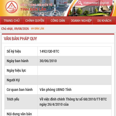
|
Vietnamese
English
TRANG CHỦ
CHÍNH QUYỀN
CÔNG DÂN
DOANH NGHIỆP
DU KHÁCH
Chủ nhật, 09/08/2026
CHÀO 
VĂN BẢN PHÁP QUY
GIỚI THIỆU
LÃNH ĐẠO UBND TỈNH
Số ký hiệu
1492/QĐ-BTC
TIN TỨC SỰ KIỆN
Ngày ban hành
30/06/2010
SỞ, BAN, NGÀNH
Ngày hiệu lực
Người Ký
UBND CÁC XÃ, PHƯỜNG
Cơ quan ban hành
Văn phòng UBND Tỉnh
THÔNG TIN CHỈ ĐẠO ĐIỀU HÀNH
Trích yếu
Về việc đính chính Thông tư số 68/2010/TT-BTC
HỆ THỐNG VĂN BẢN
ngày 26/4/2010 của
VĂN BẢN HĐND TỈNH
Nội dung văn bản