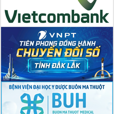
trưởng đạt 5,86% trong năm 2026
UBND tỉnh Đắk Lắk triển khai công tác
quốc phòng, quân sự địa phương năm
2026
Đắk Lắk tập trung toàn lực khắc phục
tồn tại IUU, sẵn sàng làm việc với
Đoàn thanh tra EC
Chủ tịch UBND tỉnh Tạ Anh Tuấn thăm,
chúc mừng các bệnh viện nhân Ngày
Thầy thuốc Việt Nam
Rộn ràng lễ hội truyền thống Sông
nước Đà Nông lần thứ I năm 2026
Kỳ họp Chuyên đề lần thứ Năm, HĐND
tỉnh Đắk Lắk thông qua các nghị quyết
quan trọng
Thống nhất danh sách giới thiệu ứng
cử đại biểu Quốc hội khoá XVI và đại
biểu HĐND tỉnh Đắk Lắk, nhiệm kỳ
2026-2031
Phát động hai phong trào thi đua quan