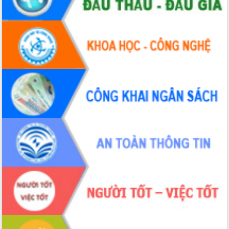
Định vị cà phê Việt Nam như một “di
sản sống” trong dòng chảy toàn cầu
Xây dựng nông thôn mới: Nâng cao đời
sống người dân từ những mô hình thiết
thực
Quyết liệt tháo gỡ vướng mắc, đẩy
nhanh tiến độ các dự án trọng điểm
trong Khu kinh tế Nam Phú Yên
Hòn Yến phát triển du lịch gắn với bảo
tồn biển
Lấy ý kiến điều chỉnh Quy hoạch tỉnh
Đắk Lắk thời kỳ 2021-2030, tầm nhìn
đến năm 2050
Phát động chiến dịch 30 ngày đêm
giải phóng mặt bằng Tuyến đường bộ
ven biển
Đắk Lắk nỗ lực thúc đẩy tăng trưởng
kinh tế từ 10% trở lên trong Quý
II/2026
Đắk Lắk ký kết thỏa thuận hợp tác về
chuyển đổi số giai đoạn 2026 – 2030