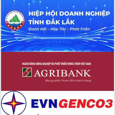
Tập huấn nâng cao năng lực triển khai
chuyển đổi số cho cán bộ, công chức
cấp xã
Đắk Lắk phát động hưởng ứng Ngày
Quyền của người tiêu dùng Việt Nam
2026
Đẩy mạnh cải cách hành chính, quyết
tâm đạt được mục tiêu tăng trưởng
hai con số trong năm 2026
Tổ chức trang trọng Lễ hội Đền thờ
Lương Văn Chánh năm 2026
Phó Bí thư Tỉnh ủy Đắk Lắk Đỗ Hữu
Huy giữ chức Bí thư Đảng ủy Ủy Ban
Nhân dân tỉnh
Bệnh án điện tử thúc đẩy chuyển đổi
số y tế tại Đắk Lắk
Chuyển đổi số thư viện: Mở rộng
không gian tri thức trong thời đại số
Đánh giá, rút kinh nghiệm công tác tổ
chức diễn tập trước ngày bầu cử