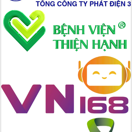
Chương trình “Gặp gỡ hữu nghị –
Friendship Meeting New Year 2026”
Bầu cử Quốc hội và HĐND: Cử tri Đắk
Lắk gửi gắm niềm tin, kỳ vọng vào lá
phiếu
Đắk Lắk sẵn sàng các điều kiện cho
Ngày hội bầu cử đại biểu Quốc hội
khóa XVI và HĐND các cấp nhiệm kỳ
2026-2031
Đảm bảo cuộc bầu cử đại biểu Quốc
hội và đại biểu HĐND các cấp diễn ra
an toàn, hiệu quả, đúng quy định
Thủ tướng Chính phủ Phạm Minh Chính
kiểm tra, chỉ đạo hoàn thành các dự
án cao tốc và thăm khu tái định cư tại
Đắk Lắk
Sôi nổi Hội đua ngựa truyền thống Gò
Thì Thùng mừng Xuân Bính Ngọ 2026
Lãnh đạo tỉnh dâng hương tưởng niệm
tại Đập Đồng Cam đầu Xuân Bính Ngọ
Ngành nông nghiệp phấn đấu tăng