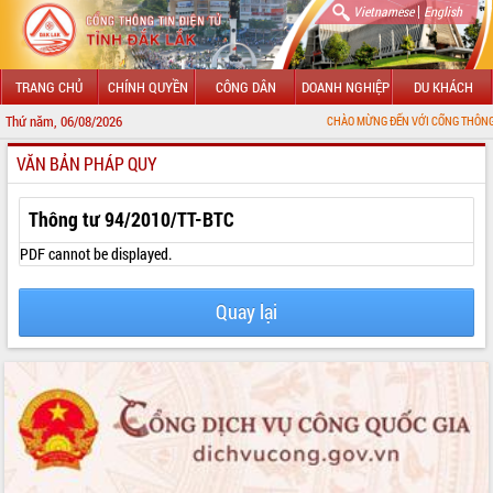
|
Vietnamese
English
TRANG CHỦ
CHÍNH QUYỀN
CÔNG DÂN
DOANH NGHIỆP
DU KHÁCH
Thứ năm, 06/08/2026
CHÀO MỪNG ĐẾN VỚI CỔNG THÔNG TIN ĐIỆN TỬ
VĂN BẢN PHÁP QUY
GIỚI THIỆU
LÃNH ĐẠO UBND TỈNH
Thông tư 94/2010/TT-BTC
TIN TỨC SỰ KIỆN
PDF cannot be displayed.
SỞ, BAN, NGÀNH
Quay lại
UBND CÁC XÃ, PHƯỜNG
THÔNG TIN CHỈ ĐẠO ĐIỀU HÀNH
HỆ THỐNG VĂN BẢN
VĂN BẢN HĐND TỈNH