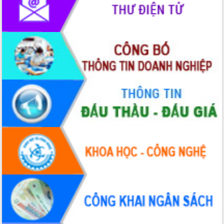
Lễ truy điệu và an táng hài cốt liệt sĩ
tại Nghĩa trang Liệt sĩ xã Sơn Hòa
Bàn giải pháp tháo gỡ khó khăn trong
xuất khẩu sầu riêng và triển khai quy
định EUDR
Thứ trưởng Bộ Nông nghiệp và Môi
trường Nguyễn Hoàng Hiệp khảo sát
vùng trồng và doanh nghiệp đóng gói
sầu riêng tại Đắk Lắk
Trình diễn nghệ thuật chế biến các
món ăn từ sầu riêng
Đắk Lắk công bố Quy hoạch và xúc
tiến đầu tư tỉnh
Ngành cá ngừ Đắk Lắk chủ động thích
ứng để giữ vững thị trường xuất khẩu
Diễn đàn Kinh tế tư nhân Việt Nam đột
phá cơ chế - Hợp tác công tư
Đề án 06 tạo bước ngoặt đột phá trong
cải cách hành chính tỉnh Đắk Lắk
Kết nối tour, đẩy mạnh chuyển đổi số