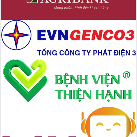
đến năm 2050
Phát động chiến dịch 30 ngày đêm
giải phóng mặt bằng Tuyến đường bộ
ven biển
Đắk Lắk nỗ lực thúc đẩy tăng trưởng
kinh tế từ 10% trở lên trong Quý
II/2026
Đắk Lắk ký kết thỏa thuận hợp tác về
chuyển đổi số giai đoạn 2026 – 2030
với Tập đoàn Bưu chính Viễn thông
Việt Nam
Thứ trưởng Bộ Y tế làm việc với tỉnh
Đắk Lắk về phát triển nhân lực y tế
cho trạm y tế cấp xã
Du lịch Đắk Lắk nâng tầm trải nghiệm
du khách thông qua Hệ thống cơ sở dữ
liệu và Bản đồ số
Tập huấn ứng dụng trí tuệ nhân tạo (AI)
trong thương mại điện tử năm 2026
Đoàn đại biểu Quốc hội tỉnh Đắk Lắk
trao đổi thông tin trước Kỳ họp thứ