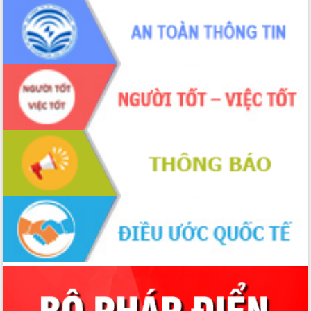
để phát triển du lịch Đắk Lắk
Khởi động Dự án Đầu tư xây dựng hạ
tầng kỹ thuật Cụm công nghiệp Tân
Tiến
Gặp mặt các cơ quan báo chí nhân Kỷ
niệm 101 năm Ngày Báo chí Cách
mạng Việt Nam
Đắk Lắk sơ kết 4 năm triển khai thực
hiện Đề án 06 của Chính phủ
Họp báo thông tin về Hội nghị Công bố
Quy hoạch và Xúc tiến đầu tư tỉnh Đắk
Lắk
Khơi thông điểm nghẽn, đẩy nhanh
giải ngân vốn khắc phục thiên tai
HĐND tỉnh thông qua điều chỉnh Quy
hoạch tỉnh thời kỳ 2021-2030
Hội thảo góp ý hồ sơ điều chỉnh quy
hoạch tỉnh Đắk Lắk thời kỳ 2021-2030,
tầm nhìn đến năm 2050
Nâng cao hiệu quả hoạt động của các