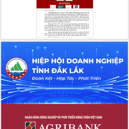
Đắk Lắk: Tôn vinh 46 giải pháp tại Hội
thi Sáng tạo Kỹ thuật 2024 - 2025
Đắk Lắk rà soát, điều chỉnh Đề án 190
về phát triển nuôi trồng thủy sản
Phó Chủ tịch UBND tỉnh Đắk Lắk
Trương Công Thái kiểm tra thực địa
Dự án cao tốc Khánh Hòa - Buôn Ma
Thuột
Định vị cà phê Việt Nam như một “di
sản sống” trong dòng chảy toàn cầu
Xây dựng nông thôn mới: Nâng cao đời
sống người dân từ những mô hình thiết
thực
Quyết liệt tháo gỡ vướng mắc, đẩy
nhanh tiến độ các dự án trọng điểm
trong Khu kinh tế Nam Phú Yên
Hòn Yến phát triển du lịch gắn với bảo
tồn biển
Lấy ý kiến điều chỉnh Quy hoạch tỉnh
Đắk Lắk thời kỳ 2021-2030, tầm nhìn