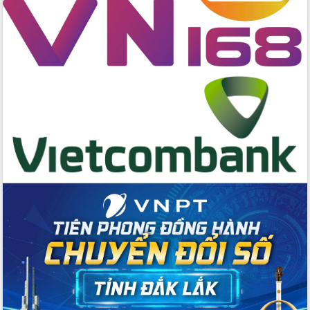
nhất, Quốc hội khóa XVI
Quyết liệt cải cách hành chính, khơi
thông nguồn lực phát triển
Nâng cao hiệu lực, hiệu quả HĐND
tỉnh thông qua hiện đại hóa hành chính
Xã Ea Phê gắn cải cách hành chính với
chuyển đổi số
Phó Chủ tịch Thường trực UBND tỉnh
Hồ Thị Nguyên Thảo làm việc tại Trung
tâm Phục vụ hành chính công xã Ea
Phê
Xây dựng nền hành chính số đồng
hành cùng nông dân dân, doanh nghiệp
Giai đoạn 2026-2030, Đắk Lắk phấn
đấu có 77% xã đạt chuẩn nông thôn
mới
Chuyển đổi số 'mở đường' cho nông
nghiệp Đắk Lắk tăng trưởng bứt phá
Triển khai đồng bộ đo đạc, lập hồ sơ
địa chính, hoàn thiện cơ sở dữ liệu đất
đai