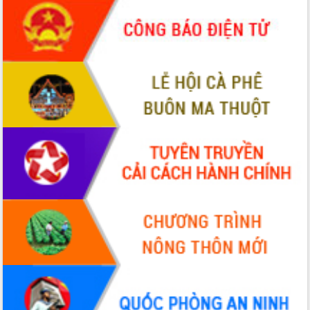
phá cơ chế - Hợp tác công tư
Đề án 06 tạo bước ngoặt đột phá trong
cải cách hành chính tỉnh Đắk Lắk
Kết nối tour, đẩy mạnh chuyển đổi số
để phát triển du lịch Đắk Lắk
Khởi động Dự án Đầu tư xây dựng hạ
tầng kỹ thuật Cụm công nghiệp Tân
Tiến
Gặp mặt các cơ quan báo chí nhân Kỷ
niệm 101 năm Ngày Báo chí Cách
mạng Việt Nam
Đắk Lắk sơ kết 4 năm triển khai thực
hiện Đề án 06 của Chính phủ
Họp báo thông tin về Hội nghị Công bố
Quy hoạch và Xúc tiến đầu tư tỉnh Đắk
Lắk
Khơi thông điểm nghẽn, đẩy nhanh
giải ngân vốn khắc phục thiên tai
HĐND tỉnh thông qua điều chỉnh Quy
hoạch tỉnh thời kỳ 2021-2030