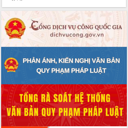
phát triển mới
Thường trực HĐND tỉnh Đắk Lắk gặp
mặt Đoàn chuyên gia y tế TP. Hồ Chí
Minh
Lễ truy điệu và an táng hài cốt liệt sĩ
tại Nghĩa trang Liệt sĩ xã Sơn Hòa
Bàn giải pháp tháo gỡ khó khăn trong
xuất khẩu sầu riêng và triển khai quy
định EUDR
Thứ trưởng Bộ Nông nghiệp và Môi
trường Nguyễn Hoàng Hiệp khảo sát
vùng trồng và doanh nghiệp đóng gói
sầu riêng tại Đắk Lắk
Trình diễn nghệ thuật chế biến các
món ăn từ sầu riêng
Đắk Lắk công bố Quy hoạch và xúc
tiến đầu tư tỉnh
Ngành cá ngừ Đắk Lắk chủ động thích
ứng để giữ vững thị trường xuất khẩu
Diễn đàn Kinh tế tư nhân Việt Nam đột