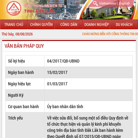
|
Vietnamese
English
TRANG CHỦ
CHÍNH QUYỀN
CÔNG DÂN
DOANH NGHIỆP
DU KHÁCH
Thứ bảy, 08/08/2026
CHÀO MỪNG ĐẾN VỚI CỔNG THÔNG TIN ĐIỆN TỬ TỈN
VĂN BẢN PHÁP QUY
GIỚI THIỆU
LÃNH ĐẠO UBND TỈNH
Số ký hiệu
04/2017/QĐ-UBND
TIN TỨC SỰ KIỆN
Ngày ban hành
15/02/2017
SỞ, BAN, NGÀNH
Ngày hiệu lực
01/03/2017
Người Ký
UBND CÁC XÃ, PHƯỜNG
Cơ quan ban hành
Ủy ban nhân dân tỉnh
THÔNG TIN CHỈ ĐẠO ĐIỀU HÀNH
Trích yếu
Về việc sửa đổi, bổ sung một số điều Quy định về
HỆ THỐNG VĂN BẢN
tổ chức thực hiện và quản lý kinh phí khuyến
công trên địa bàn tỉnh Đắk Lắk ban hành kèm
VĂN BẢN HĐND TỈNH
theo Quyết định số 07/2015/QĐ-UBND ngày