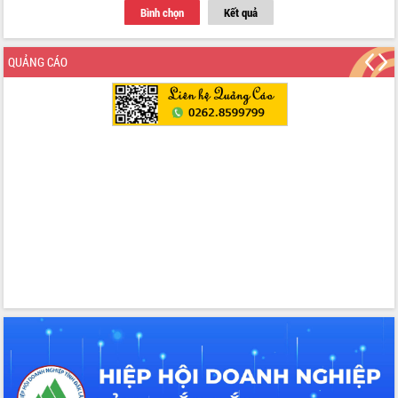
Tập huấn ứng dụng trí tuệ nhân tạo (AI)
Bình chọn
Kết quả
trong thương mại điện tử năm 2026
Đoàn đại biểu Quốc hội tỉnh Đắk Lắk
QUẢNG CÁO
trao đổi thông tin trước Kỳ họp thứ
nhất, Quốc hội khóa XVI
Quyết liệt cải cách hành chính, khơi
thông nguồn lực phát triển
Nâng cao hiệu lực, hiệu quả HĐND
tỉnh thông qua hiện đại hóa hành chính
Xã Ea Phê gắn cải cách hành chính với
chuyển đổi số
Phó Chủ tịch Thường trực UBND tỉnh
Hồ Thị Nguyên Thảo làm việc tại Trung
tâm Phục vụ hành chính công xã Ea
Phê
Xây dựng nền hành chính số đồng
hành cùng nông dân dân, doanh nghiệp
Giai đoạn 2026-2030, Đắk Lắk phấn
đấu có 77% xã đạt chuẩn nông thôn
mới