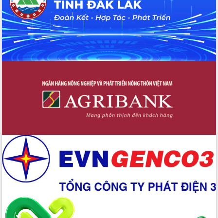
Chuyển đổi số 'mở đường' cho nông
nghiệp Đắk Lắk tăng trưởng bứt phá
Triển khai đồng bộ đo đạc, lập hồ sơ
địa chính, hoàn thiện cơ sở dữ liệu đất
đai
Ứng dụng sinh trắc học - Bước tiến
trong hành trình chuyển đổi số tại Đắk
Lắk
Đắk Lắk nâng cao hiệu quả công tác
Đảng từ Sổ tay đảng viên điện tử
Đắk Lắk đẩy mạnh nuôi biển công
nghệ, hướng tới phát triển thủy sản
bền vững
Tập huấn nâng cao năng lực triển khai
chuyển đổi số cho cán bộ, công chức
cấp xã
Đắk Lắk phát động hưởng ứng Ngày
Quyền của người tiêu dùng Việt Nam
2026
Đẩy mạnh cải cách hành chính, quyết
tâm đạt được mục tiêu tăng trưởng