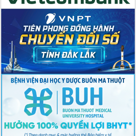
2026-2031
Đảm bảo cuộc bầu cử đại biểu Quốc
hội và đại biểu HĐND các cấp diễn ra
an toàn, hiệu quả, đúng quy định
Thủ tướng Chính phủ Phạm Minh Chính
kiểm tra, chỉ đạo hoàn thành các dự
án cao tốc và thăm khu tái định cư tại
Đắk Lắk
Sôi nổi Hội đua ngựa truyền thống Gò
Thì Thùng mừng Xuân Bính Ngọ 2026
Lãnh đạo tỉnh dâng hương tưởng niệm
tại Đập Đồng Cam đầu Xuân Bính Ngọ
Ngành nông nghiệp phấn đấu tăng
trưởng đạt 5,86% trong năm 2026
UBND tỉnh Đắk Lắk triển khai công tác
quốc phòng, quân sự địa phương năm
2026
Đắk Lắk tập trung toàn lực khắc phục
tồn tại IUU, sẵn sàng làm việc với
Đoàn thanh tra EC
Chủ tịch UBND tỉnh Tạ Anh Tuấn thăm,