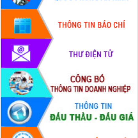
Hội thảo góp ý hồ sơ điều chỉnh quy
hoạch tỉnh Đắk Lắk thời kỳ 2021-2030,
tầm nhìn đến năm 2050
Nâng cao hiệu quả hoạt động của các
doanh nghiệp nhà nước
Hội nghị triển khai kết nối mạng
truyền số liệu chuyên dùng phục vụ cơ
quan Đảng, Nhà nước
Lễ phát động chuỗi hoạt động chung
tay làm sạch môi trường
Xã Ea Kar bước chuyển mình trong
công tác cải cách hành chính mô hình
mới
UBND tỉnh họp báo định kỳ tháng 4
năm 2026
Hội thảo khoa học “Giải pháp thúc đẩy
phát triển nền kinh tế xanh tại tỉnh
Đắk Lắk”
Tăng cường giám sát, đôn đốc thực
hiện nhiệm vụ quản lý tài sản công
hàng tuần