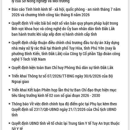
lý của Sở Nông nghiệp và Môi trường
VIDEO
Báo cáo Tình hình kinh tế - xã hội, quốc phòng - an ninh tháng 7 năm
2026 và chương trình công tác tháng 8 năm 2026
Loading the player...
Quyết định Về việc bãi bỏ một số văn bản quy phạm pháp luật trong
Khám bệnh, cấp phát thuốc miễn phí
lĩnh vực khoa học và công nghệ do Ủy ban nhân dân tỉnh Đắk Lắk
và tặng quà người dân xã Cư Pui
ban hành trước khi sắp xếp đơn vị hành chính cấp tỉnh
Hội nghị UBND tỉnh Đắk Lắk thường kỳ
Quyết định chấp thuận điều chỉnh chủ trương đầu tư dự án Xây dựng
tháng 7/2026
nhà máy xử lý rác thải tại thành phố Tuy Hòa, tỉnh Phú Yên (nay là
phường Bình Kiến, tỉnh Đắk Lắk) của Công ty Cổ phần Tập đoàn công
Lễ truy tặng danh hiệu “Bà Mẹ Việt
nghệ T-Tech Việt Nam
Nam Anh hùng” và trao Huân chương
Lao động
Quyết định kiện toàn Ban Chỉ huy Phòng thủ dân sự tỉnh Đắk Lắk
ALBUM ẢNH
UBND tỉnh Đắk Lắk triển khai nhiệm
Triển khai Thông tư số 07/2026/TT-BNG ngày 30/6/2026 của Bộ
vụ 6 tháng cuối năm 2026
Ngoại giao
Kỳ họp thứ Hai, Hội đồng nhân dân
Triển khai Kết luận Phiên họp lần thứ tư Ban Chỉ đạo thực hiện mục
tỉnh khóa XI quyết nghị nhiều nội dung
tiêu tăng trưởng kinh tế 02 con số giai đoạn 2026 - 2030
quan trọng
Thông báo Về việc đính chính tọa độ điểm góc tại Phụ lục kèm theo
Bí thư Tỉnh ủy Lương Nguyễn Minh
Quyết định số 2317/QĐ-UBND ngày 21/7/2026 của Chủ tịch UBND
Triết thăm, tặng quà người có công với
tỉnh
cách mạng
Quyết định UBND tỉnh về tổ chức lại Trung tâm Y tế Tuy An trực thuộc
Rà soát, hoàn thiện hệ thống thiết chế
Sở Y tế
văn hóa, thể thao đáp ứng yêu cầu
LIÊN KẾT WEB