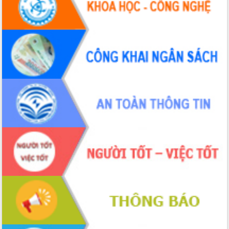
Tháo gỡ những vướng mắc, đẩy mạnh
công tác cải cách thủ tục hành chính
tại Trung tâm Phục vụ hành chính
công tỉnh
Đắk Lắk: Tôn vinh 46 giải pháp tại Hội
thi Sáng tạo Kỹ thuật 2024 - 2025
Đắk Lắk rà soát, điều chỉnh Đề án 190
về phát triển nuôi trồng thủy sản
Phó Chủ tịch UBND tỉnh Đắk Lắk
Trương Công Thái kiểm tra thực địa
Dự án cao tốc Khánh Hòa - Buôn Ma
Thuột
Định vị cà phê Việt Nam như một “di
sản sống” trong dòng chảy toàn cầu
Xây dựng nông thôn mới: Nâng cao đời
sống người dân từ những mô hình thiết
thực
Quyết liệt tháo gỡ vướng mắc, đẩy
nhanh tiến độ các dự án trọng điểm
trong Khu kinh tế Nam Phú Yên