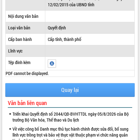
12/02/2015 của UBND tỉnh
ĐIỂM TIN VĂN BẢN
Nội dung văn bản
QUY HOẠCH - KẾ HOẠCH
Loại văn bản
Quyết định
Cấp ban hành
Cấp tỉnh, thành phố
Lĩnh vực
Tệp đính kèm
PDF cannot be displayed.
Quay lại
Văn bản liên quan
Triển khai Quyết định số 2044/QĐ-BVHTTDL ngày 05/8/2026 của Bộ
trưởng Bộ Văn hóa, Thể thao và Du lịch
Về việc công bố Danh mục thủ tục hành chính được sửa đổi, bổ sung
lĩnh vực trồng trọt và bảo vệ thực vật thuộc phạm vi chức năng quản