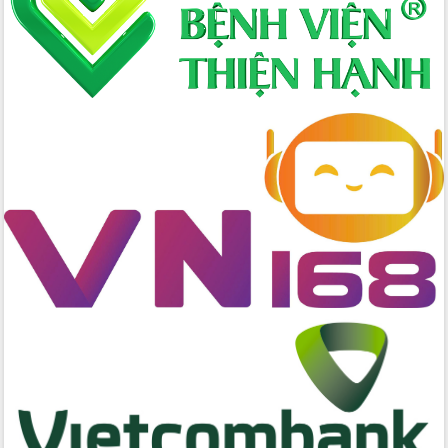
hai con số trong năm 2026
Tổ chức trang trọng Lễ hội Đền thờ
Lương Văn Chánh năm 2026
Phó Bí thư Tỉnh ủy Đắk Lắk Đỗ Hữu
Huy giữ chức Bí thư Đảng ủy Ủy Ban
Nhân dân tỉnh
Bệnh án điện tử thúc đẩy chuyển đổi
số y tế tại Đắk Lắk
Chuyển đổi số thư viện: Mở rộng
không gian tri thức trong thời đại số
Đánh giá, rút kinh nghiệm công tác tổ
chức diễn tập trước ngày bầu cử
Chương trình “Gặp gỡ hữu nghị –
Friendship Meeting New Year 2026”
Bầu cử Quốc hội và HĐND: Cử tri Đắk
Lắk gửi gắm niềm tin, kỳ vọng vào lá
phiếu
Đắk Lắk sẵn sàng các điều kiện cho
Ngày hội bầu cử đại biểu Quốc hội
khóa XVI và HĐND các cấp nhiệm kỳ