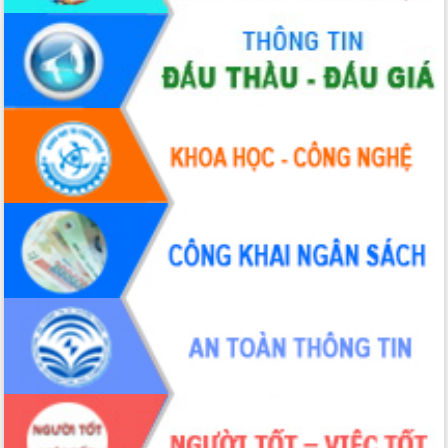
sầu riêng tại Đắk Lắk
Trình diễn nghệ thuật chế biến các
món ăn từ sầu riêng
Đắk Lắk công bố Quy hoạch và xúc
tiến đầu tư tỉnh
Ngành cá ngừ Đắk Lắk chủ động thích
ứng để giữ vững thị trường xuất khẩu
Diễn đàn Kinh tế tư nhân Việt Nam đột
phá cơ chế - Hợp tác công tư
Đề án 06 tạo bước ngoặt đột phá trong
cải cách hành chính tỉnh Đắk Lắk
Kết nối tour, đẩy mạnh chuyển đổi số
để phát triển du lịch Đắk Lắk
Khởi động Dự án Đầu tư xây dựng hạ
tầng kỹ thuật Cụm công nghiệp Tân
Tiến
Gặp mặt các cơ quan báo chí nhân Kỷ
niệm 101 năm Ngày Báo chí Cách
mạng Việt Nam
Đắk Lắk sơ kết 4 năm triển khai thực