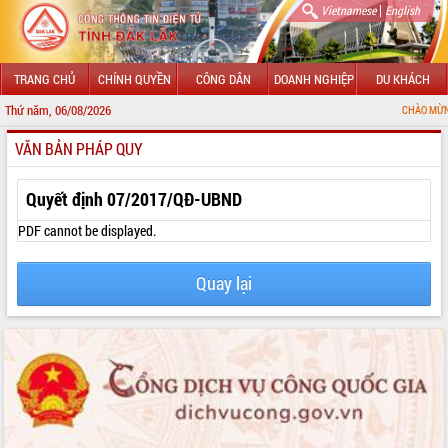
|
Vietnamese
English
TRANG CHỦ
CHÍNH QUYỀN
CÔNG DÂN
DOANH NGHIỆP
DU KHÁCH
Thứ năm, 06/08/2026
CHÀO MỪNG ĐẾN VỚI C
VĂN BẢN PHÁP QUY
GIỚI THIỆU
LÃNH ĐẠO UBND TỈNH
Quyết định 07/2017/QĐ-UBND
TIN TỨC SỰ KIỆN
PDF cannot be displayed.
SỞ, BAN, NGÀNH
Quay lại
UBND CÁC XÃ, PHƯỜNG
THÔNG TIN CHỈ ĐẠO ĐIỀU HÀNH
HỆ THỐNG VĂN BẢN
VĂN BẢN HĐND TỈNH