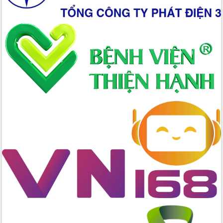
chuyển đổi số giai đoạn 2026 – 2030
với Tập đoàn Bưu chính Viễn thông
Việt Nam
Thứ trưởng Bộ Y tế làm việc với tỉnh
Đắk Lắk về phát triển nhân lực y tế
cho trạm y tế cấp xã
Du lịch Đắk Lắk nâng tầm trải nghiệm
du khách thông qua Hệ thống cơ sở dữ
liệu và Bản đồ số
Tập huấn ứng dụng trí tuệ nhân tạo (AI)
trong thương mại điện tử năm 2026
Đoàn đại biểu Quốc hội tỉnh Đắk Lắk
trao đổi thông tin trước Kỳ họp thứ
nhất, Quốc hội khóa XVI
Quyết liệt cải cách hành chính, khơi
thông nguồn lực phát triển
Nâng cao hiệu lực, hiệu quả HĐND
tỉnh thông qua hiện đại hóa hành chính
Xã Ea Phê gắn cải cách hành chính với
chuyển đổi số
Phó Chủ tịch Thường trực UBND tỉnh