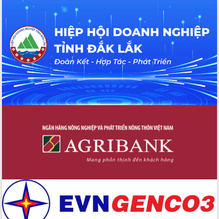
Định vị cà phê Việt Nam như một “di
sản sống” trong dòng chảy toàn cầu
Xây dựng nông thôn mới: Nâng cao đời
sống người dân từ những mô hình thiết
thực
Quyết liệt tháo gỡ vướng mắc, đẩy
nhanh tiến độ các dự án trọng điểm
trong Khu kinh tế Nam Phú Yên
Hòn Yến phát triển du lịch gắn với bảo
tồn biển
Lấy ý kiến điều chỉnh Quy hoạch tỉnh
Đắk Lắk thời kỳ 2021-2030, tầm nhìn
đến năm 2050
Phát động chiến dịch 30 ngày đêm
giải phóng mặt bằng Tuyến đường bộ
ven biển
Đắk Lắk nỗ lực thúc đẩy tăng trưởng
kinh tế từ 10% trở lên trong Quý
II/2026
Đắk Lắk ký kết thỏa thuận hợp tác về