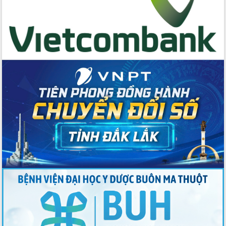
Hồ Thị Nguyên Thảo làm việc tại Trung
tâm Phục vụ hành chính công xã Ea
Phê
Xây dựng nền hành chính số đồng
hành cùng nông dân dân, doanh nghiệp
Giai đoạn 2026-2030, Đắk Lắk phấn
đấu có 77% xã đạt chuẩn nông thôn
mới
Chuyển đổi số 'mở đường' cho nông
nghiệp Đắk Lắk tăng trưởng bứt phá
Triển khai đồng bộ đo đạc, lập hồ sơ
địa chính, hoàn thiện cơ sở dữ liệu đất
đai
Ứng dụng sinh trắc học - Bước tiến
trong hành trình chuyển đổi số tại Đắk
Lắk
Đắk Lắk nâng cao hiệu quả công tác
Đảng từ Sổ tay đảng viên điện tử
Đắk Lắk đẩy mạnh nuôi biển công
nghệ, hướng tới phát triển thủy sản
bền vững