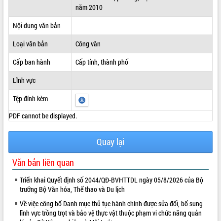
năm 2010
ĐIỂM TIN VĂN BẢN
Nội dung văn bản
QUY HOẠCH - KẾ HOẠCH
Loại văn bản
Công văn
Cấp ban hành
Cấp tỉnh, thành phố
Lĩnh vực
Tệp đính kèm
PDF cannot be displayed.
Quay lại
Văn bản liên quan
Triển khai Quyết định số 2044/QĐ-BVHTTDL ngày 05/8/2026 của Bộ
trưởng Bộ Văn hóa, Thể thao và Du lịch
Về việc công bố Danh mục thủ tục hành chính được sửa đổi, bổ sung
lĩnh vực trồng trọt và bảo vệ thực vật thuộc phạm vi chức năng quản