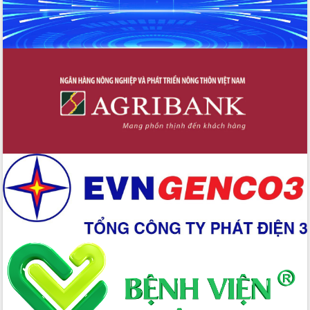
Xây dựng nền hành chính số đồng
hành cùng nông dân dân, doanh nghiệp
Giai đoạn 2026-2030, Đắk Lắk phấn
đấu có 77% xã đạt chuẩn nông thôn
mới
Chuyển đổi số 'mở đường' cho nông
nghiệp Đắk Lắk tăng trưởng bứt phá
Triển khai đồng bộ đo đạc, lập hồ sơ
địa chính, hoàn thiện cơ sở dữ liệu đất
đai
Ứng dụng sinh trắc học - Bước tiến
trong hành trình chuyển đổi số tại Đắk
Lắk
Đắk Lắk nâng cao hiệu quả công tác
Đảng từ Sổ tay đảng viên điện tử
Đắk Lắk đẩy mạnh nuôi biển công
nghệ, hướng tới phát triển thủy sản
bền vững
Tập huấn nâng cao năng lực triển khai
chuyển đổi số cho cán bộ, công chức