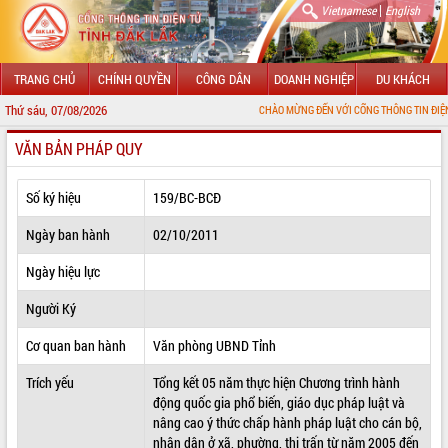
|
Vietnamese
English
TRANG CHỦ
CHÍNH QUYỀN
CÔNG DÂN
DOANH NGHIỆP
DU KHÁCH
Thứ sáu, 07/08/2026
CHÀO MỪNG ĐẾN VỚI CỔNG THÔNG TIN ĐIỆN TỬ TỈNH ĐẮ
VĂN BẢN PHÁP QUY
GIỚI THIỆU
LÃNH ĐẠO UBND TỈNH
Số ký hiệu
159/BC-BCĐ
TIN TỨC SỰ KIỆN
Ngày ban hành
02/10/2011
SỞ, BAN, NGÀNH
Ngày hiệu lực
Người Ký
UBND CÁC XÃ, PHƯỜNG
Cơ quan ban hành
Văn phòng UBND Tỉnh
THÔNG TIN CHỈ ĐẠO ĐIỀU HÀNH
Trích yếu
Tổng kết 05 năm thực hiện Chương trình hành
HỆ THỐNG VĂN BẢN
động quốc gia phổ biến, giáo dục pháp luật và
nâng cao ý thức chấp hành pháp luật cho cán bộ,
VĂN BẢN HĐND TỈNH
nhân dân ở xã, phường, thị trấn từ năm 2005 đến