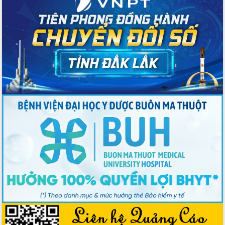
Bầu cử Quốc hội và HĐND: Cử tri Đắk
Lắk gửi gắm niềm tin, kỳ vọng vào lá
phiếu
Đắk Lắk sẵn sàng các điều kiện cho
Ngày hội bầu cử đại biểu Quốc hội
khóa XVI và HĐND các cấp nhiệm kỳ
2026-2031
Đảm bảo cuộc bầu cử đại biểu Quốc
hội và đại biểu HĐND các cấp diễn ra
an toàn, hiệu quả, đúng quy định
Thủ tướng Chính phủ Phạm Minh Chính
kiểm tra, chỉ đạo hoàn thành các dự
án cao tốc và thăm khu tái định cư tại
Đắk Lắk
Sôi nổi Hội đua ngựa truyền thống Gò
Thì Thùng mừng Xuân Bính Ngọ 2026
Lãnh đạo tỉnh dâng hương tưởng niệm
tại Đập Đồng Cam đầu Xuân Bính Ngọ
Ngành nông nghiệp phấn đấu tăng
trưởng đạt 5,86% trong năm 2026
UBND tỉnh Đắk Lắk triển khai công tác