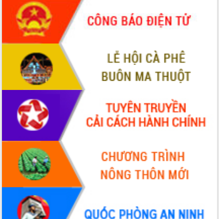
món ăn từ sầu riêng
Đắk Lắk công bố Quy hoạch và xúc
tiến đầu tư tỉnh
Ngành cá ngừ Đắk Lắk chủ động thích
ứng để giữ vững thị trường xuất khẩu
Diễn đàn Kinh tế tư nhân Việt Nam đột
phá cơ chế - Hợp tác công tư
Đề án 06 tạo bước ngoặt đột phá trong
cải cách hành chính tỉnh Đắk Lắk
Kết nối tour, đẩy mạnh chuyển đổi số
để phát triển du lịch Đắk Lắk
Khởi động Dự án Đầu tư xây dựng hạ
tầng kỹ thuật Cụm công nghiệp Tân
Tiến
Gặp mặt các cơ quan báo chí nhân Kỷ
niệm 101 năm Ngày Báo chí Cách
mạng Việt Nam
Đắk Lắk sơ kết 4 năm triển khai thực
hiện Đề án 06 của Chính phủ
Họp báo thông tin về Hội nghị Công bố