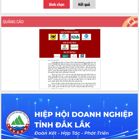
Thứ trưởng Bộ Y tế làm việc với tỉnh
Bình chọn
Kết quả
Đắk Lắk về phát triển nhân lực y tế
cho trạm y tế cấp xã
QUẢNG CÁO
Du lịch Đắk Lắk nâng tầm trải nghiệm
du khách thông qua Hệ thống cơ sở dữ
liệu và Bản đồ số
Tập huấn ứng dụng trí tuệ nhân tạo (AI)
trong thương mại điện tử năm 2026
Đoàn đại biểu Quốc hội tỉnh Đắk Lắk
trao đổi thông tin trước Kỳ họp thứ
nhất, Quốc hội khóa XVI
Quyết liệt cải cách hành chính, khơi
thông nguồn lực phát triển
Nâng cao hiệu lực, hiệu quả HĐND
tỉnh thông qua hiện đại hóa hành chính
Xã Ea Phê gắn cải cách hành chính với
chuyển đổi số
Phó Chủ tịch Thường trực UBND tỉnh
Hồ Thị Nguyên Thảo làm việc tại Trung
tâm Phục vụ hành chính công xã Ea
Phê