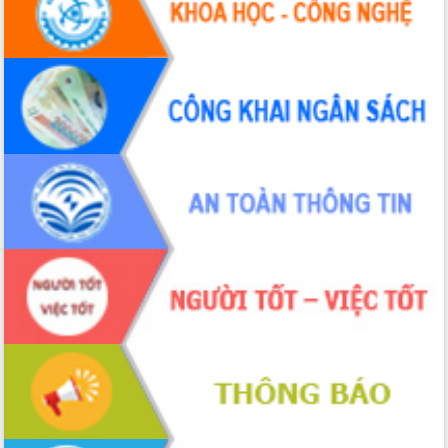
Hội thảo khoa học “Giải pháp thúc đẩy
phát triển nền kinh tế xanh tại tỉnh
Đắk Lắk”
Tăng cường giám sát, đôn đốc thực
hiện nhiệm vụ quản lý tài sản công
hàng tuần
Tháo gỡ những vướng mắc, đẩy mạnh
công tác cải cách thủ tục hành chính
tại Trung tâm Phục vụ hành chính
công tỉnh
Đắk Lắk: Tôn vinh 46 giải pháp tại Hội
thi Sáng tạo Kỹ thuật 2024 - 2025
Đắk Lắk rà soát, điều chỉnh Đề án 190
về phát triển nuôi trồng thủy sản
Phó Chủ tịch UBND tỉnh Đắk Lắk
Trương Công Thái kiểm tra thực địa
Dự án cao tốc Khánh Hòa - Buôn Ma
Thuột
Định vị cà phê Việt Nam như một “di
sản sống” trong dòng chảy toàn cầu