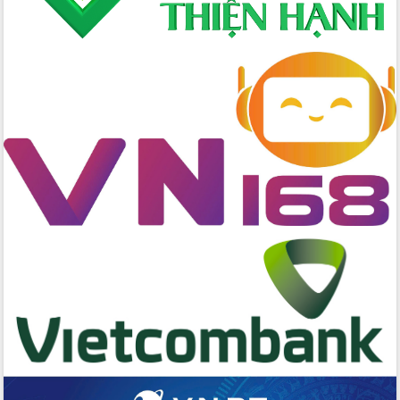
cấp xã
Đắk Lắk phát động hưởng ứng Ngày
Quyền của người tiêu dùng Việt Nam
2026
Đẩy mạnh cải cách hành chính, quyết
tâm đạt được mục tiêu tăng trưởng
hai con số trong năm 2026
Tổ chức trang trọng Lễ hội Đền thờ
Lương Văn Chánh năm 2026
Phó Bí thư Tỉnh ủy Đắk Lắk Đỗ Hữu
Huy giữ chức Bí thư Đảng ủy Ủy Ban
Nhân dân tỉnh
Bệnh án điện tử thúc đẩy chuyển đổi
số y tế tại Đắk Lắk
Chuyển đổi số thư viện: Mở rộng
không gian tri thức trong thời đại số
Đánh giá, rút kinh nghiệm công tác tổ
chức diễn tập trước ngày bầu cử
Chương trình “Gặp gỡ hữu nghị –
Friendship Meeting New Year 2026”