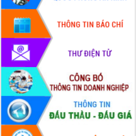
Quy hoạch và Xúc tiến đầu tư tỉnh Đắk
Lắk
Khơi thông điểm nghẽn, đẩy nhanh
giải ngân vốn khắc phục thiên tai
HĐND tỉnh thông qua điều chỉnh Quy
hoạch tỉnh thời kỳ 2021-2030
Hội thảo góp ý hồ sơ điều chỉnh quy
hoạch tỉnh Đắk Lắk thời kỳ 2021-2030,
tầm nhìn đến năm 2050
Nâng cao hiệu quả hoạt động của các
doanh nghiệp nhà nước
Hội nghị triển khai kết nối mạng
truyền số liệu chuyên dùng phục vụ cơ
quan Đảng, Nhà nước
Lễ phát động chuỗi hoạt động chung
tay làm sạch môi trường
Xã Ea Kar bước chuyển mình trong
công tác cải cách hành chính mô hình
mới
UBND tỉnh họp báo định kỳ tháng 4
năm 2026