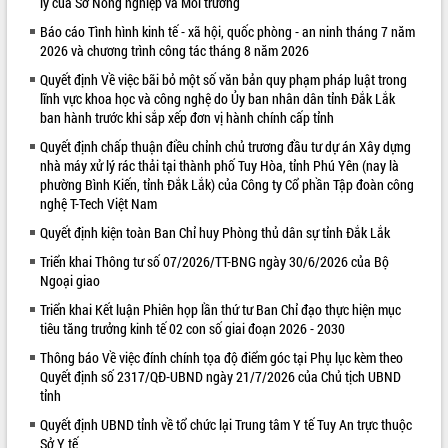
lý của Sở Nông nghiệp và Môi trường
VIDEO
Báo cáo Tình hình kinh tế - xã hội, quốc phòng - an ninh tháng 7 năm
2026 và chương trình công tác tháng 8 năm 2026
Quyết định Về việc bãi bỏ một số văn bản quy phạm pháp luật trong
lĩnh vực khoa học và công nghệ do Ủy ban nhân dân tỉnh Đắk Lắk
ban hành trước khi sắp xếp đơn vị hành chính cấp tỉnh
Quyết định chấp thuận điều chỉnh chủ trương đầu tư dự án Xây dựng
nhà máy xử lý rác thải tại thành phố Tuy Hòa, tỉnh Phú Yên (nay là
phường Bình Kiến, tỉnh Đắk Lắk) của Công ty Cổ phần Tập đoàn công
nghệ T-Tech Việt Nam
Khám bệnh, cấp phát thuốc miễn phí
Quyết định kiện toàn Ban Chỉ huy Phòng thủ dân sự tỉnh Đắk Lắk
và tặng quà người dân xã Cư Pui
Triển khai Thông tư số 07/2026/TT-BNG ngày 30/6/2026 của Bộ
Hội nghị UBND tỉnh Đắk Lắk thường kỳ
Ngoại giao
tháng 7/2026
Triển khai Kết luận Phiên họp lần thứ tư Ban Chỉ đạo thực hiện mục
Lễ truy tặng danh hiệu “Bà Mẹ Việt
tiêu tăng trưởng kinh tế 02 con số giai đoạn 2026 - 2030
Nam Anh hùng” và trao Huân chương
Lao động
Thông báo Về việc đính chính tọa độ điểm góc tại Phụ lục kèm theo
Quyết định số 2317/QĐ-UBND ngày 21/7/2026 của Chủ tịch UBND
ALBUM ẢNH
UBND tỉnh Đắk Lắk triển khai nhiệm
tỉnh
vụ 6 tháng cuối năm 2026
Quyết định UBND tỉnh về tổ chức lại Trung tâm Y tế Tuy An trực thuộc
Kỳ họp thứ Hai, Hội đồng nhân dân
Sở Y tế
tỉnh khóa XI quyết nghị nhiều nội dung