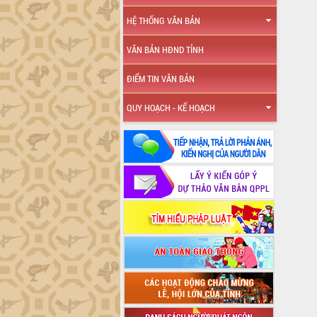
HỆ THỐNG VĂN BẢN
VĂN BẢN HĐND TỈNH
ĐIỂM TIN VĂN BẢN
QUY HOẠCH - KẾ HOẠCH