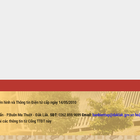
n hình và Thông tin Điện tử cấp ngày 14/05/2010
ẩn - P.Buôn Ma Thuột - Đắk Lắk.
SĐT:
0262.859.9699
Email:
banbientap@daklak.gov.vn ho
lại các thông tin từ Cổng TTĐT này