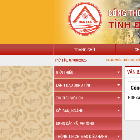
TRANG CHỦ
CH
Thứ sáu, 07/08/2026
CHÀO MỪNG ĐẾN VỚI CỔNG THÔNG TIN Đ
VĂN B
GIỚI THIỆU
LÃNH ĐẠO UBND TỈNH
Côn
PDF ca
TIN TỨC SỰ KIỆN
SỞ, BAN, NGÀNH
UBND CÁC XÃ, PHƯỜNG
THÔNG TIN CHỈ ĐẠO ĐIỀU HÀNH