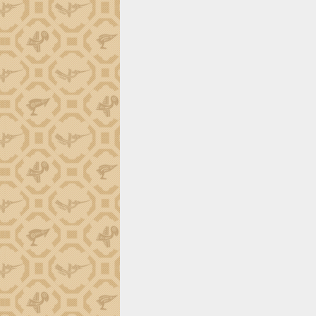
Trình diễn nghệ thuật chế biến các
món ăn từ sầu riêng
Đắk Lắk công bố Quy hoạch và xúc
tiến đầu tư tỉnh
Ngành cá ngừ Đắk Lắk chủ động thích
ứng để giữ vững thị trường xuất khẩu
Diễn đàn Kinh tế tư nhân Việt Nam đột
phá cơ chế - Hợp tác công tư
Đề án 06 tạo bước ngoặt đột phá trong
cải cách hành chính tỉnh Đắk Lắk
Kết nối tour, đẩy mạnh chuyển đổi số
để phát triển du lịch Đắk Lắk
Khởi động Dự án Đầu tư xây dựng hạ
tầng kỹ thuật Cụm công nghiệp Tân
Tiến
Gặp mặt các cơ quan báo chí nhân Kỷ
niệm 101 năm Ngày Báo chí Cách
mạng Việt Nam
Đắk Lắk sơ kết 4 năm triển khai thực
hiện Đề án 06 của Chính phủ