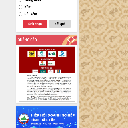
Kém
Rất kém
Bình chọn
Kết quả
QUẢNG CÁO