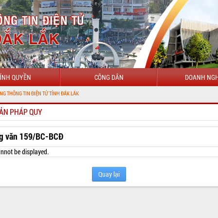
ÍNH QUYỀN
CÔNG DÂN
DOANH NGH
IỆN TỬ TỈNH ĐẮK LẮK
ẢN PHÁP QUY
g văn 159/BC-BCĐ
nnot be displayed.
Quay lại