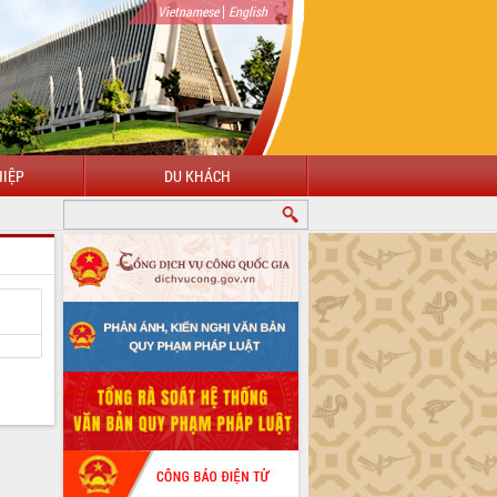
|
Vietnamese
English
IỆP
DU KHÁCH