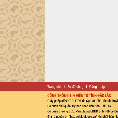
Trang chủ
Sơ đồ cổng
Đăng nhập
CỔNG THÔNG TIN ĐIỆN TỬ TỈNH ĐẮK LẮK
Giấy phép số 99/GP-TTĐT do Cục QL Phát thanh Truyề
Cơ quan chủ quản: Ủy ban nhân dân tỉnh Đắk Lắk
Cơ quan thường trực: Văn phòng UBND tỉnh - 09 Lê Du
Ghi rõ nguồn tin "http://daklak.gov.vn" khi phát hành 