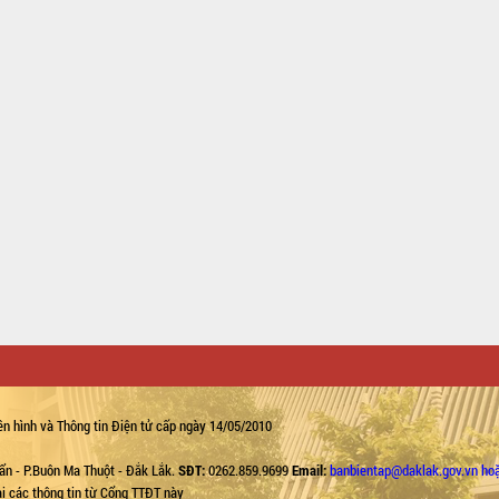
n hình và Thông tin Điện tử cấp ngày 14/05/2010
ẩn - P.Buôn Ma Thuột - Đắk Lắk.
SĐT:
0262.859.9699
Email:
banbientap@daklak.gov.vn ho
lại các thông tin từ Cổng TTĐT này