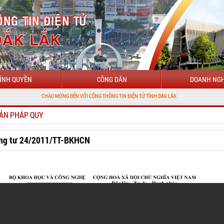
ÍNH QUYỀN
CÔNG DÂN
DOANH NGH
CHÀO MỪNG ĐẾN VỚI CỔNG THÔNG TIN ĐIỆN TỬ TỈNH ĐẮK LẮK
ẢN PHÁP QUY
ng tư 24/2011/TT-BKHCN