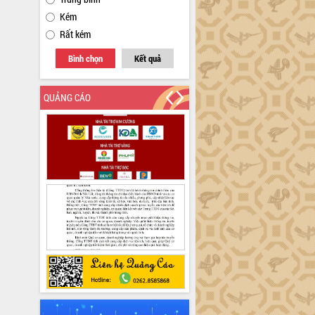
Kém
Rất kém
Bình chọn
Kết quả
QUẢNG CÁO