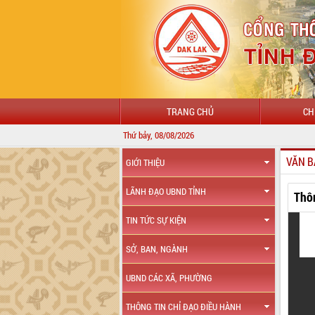
TRANG CHỦ
CH
Thứ bảy, 08/08/2026
VĂN B
GIỚI THIỆU
LÃNH ĐẠO UBND TỈNH
Thô
TIN TỨC SỰ KIỆN
SỞ, BAN, NGÀNH
UBND CÁC XÃ, PHƯỜNG
THÔNG TIN CHỈ ĐẠO ĐIỀU HÀNH