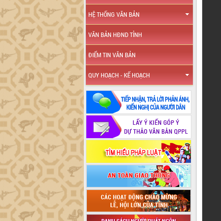
HỆ THỐNG VĂN BẢN
VĂN BẢN HĐND TỈNH
ĐIỂM TIN VĂN BẢN
QUY HOẠCH - KẾ HOẠCH