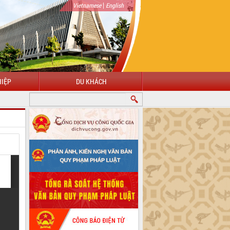
|
Vietnamese
English
IỆP
DU KHÁCH